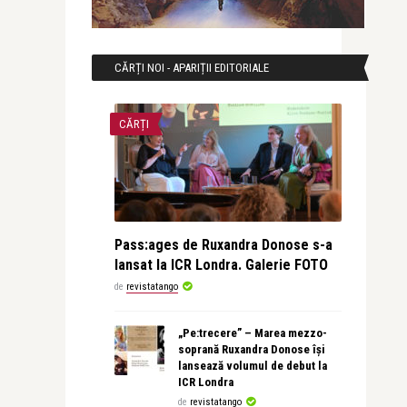
CĂRȚI NOI - APARIȚII EDITORIALE
CĂRȚI
Pass:ages de Ruxandra Donose s-a
lansat la ICR Londra. Galerie FOTO
de
revistatango
„Pe:trecere” – Marea mezzo-
soprană Ruxandra Donose își
lansează volumul de debut la
ICR Londra
de
revistatango