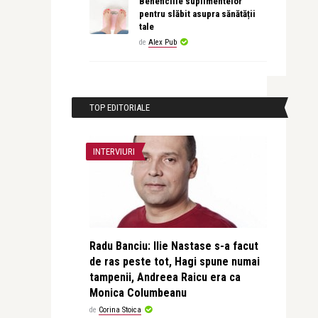
Beneficiile suplimentelor
pentru slăbit asupra sănătății
tale
de
Alex Pub
TOP EDITORIALE
INTERVIURI
Radu Banciu: Ilie Nastase s-a facut
de ras peste tot, Hagi spune numai
tampenii, Andreea Raicu era ca
Monica Columbeanu
de
Corina Stoica