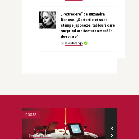
„Pe:trecere” de Ruxandra
Donose. „Scrierile ei sunt
stampe japoneze, tablouri care
surprind arhitectura umană în
devenire”
de
revistatango
DOSAR
ADVERTORIAL
Simona Catrina
Alex Pub