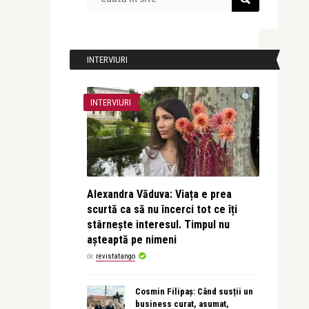
INTERVIURI
INTERVIURI
Alexandra Văduva: Viața e prea
scurtă ca să nu încerci tot ce îți
stârnește interesul. Timpul nu
așteaptă pe nimeni
de
revistatango
Cosmin Filipaș: Când susții un
business curat, asumat,