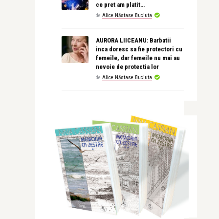
ce pret am platit…
de
Alice Năstase Buciuta
AURORA LIICEANU: Barbatii
inca doresc sa fie protectori cu
femeile, dar femeile nu mai au
nevoie de protectia lor
de
Alice Năstase Buciuta