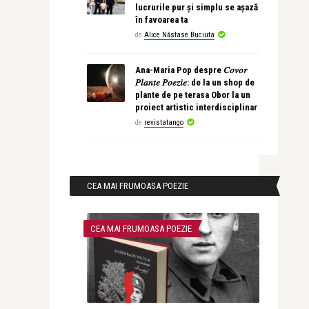
lucrurile pur și simplu se așază
în favoarea ta
de
Alice Năstase Buciuta
Ana-Maria Pop despre 𝐶𝑜𝑣𝑜𝑟
𝑃𝑙𝑎𝑛𝑡𝑒 𝑃𝑜𝑒𝑧𝑖𝑒: de la un shop de
plante de pe terasa Obor la un
proiect artistic interdisciplinar
de
revistatango
CEA MAI FRUMOASA POEZIE
CEA MAI FRUMOASA POEZIE