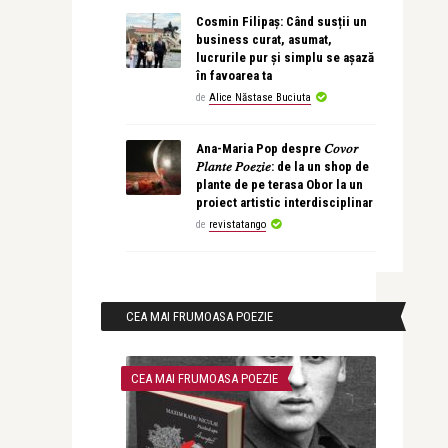
Cosmin Filipaș: Când susții un
business curat, asumat,
lucrurile pur și simplu se așază
în favoarea ta
de
Alice Năstase Buciuta
Ana-Maria Pop despre 𝐶𝑜𝑣𝑜𝑟
𝑃𝑙𝑎𝑛𝑡𝑒 𝑃𝑜𝑒𝑧𝑖𝑒: de la un shop de
plante de pe terasa Obor la un
proiect artistic interdisciplinar
de
revistatango
CEA MAI FRUMOASA POEZIE
CEA MAI FRUMOASA POEZIE