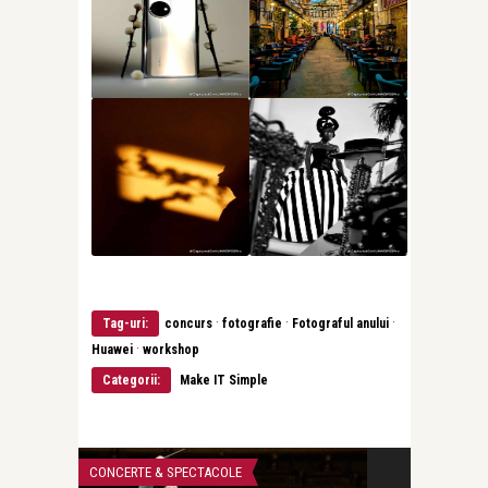
·
·
·
Tag-uri:
concurs
fotografie
Fotograful anului
·
Huawei
workshop
Categorii:
Make IT Simple
CONCERTE & SPECTACOLE
LIFE