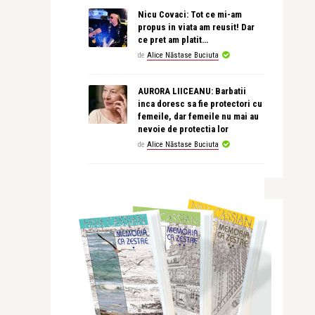
Nicu Covaci: Tot ce mi-am
propus in viata am reusit! Dar
ce pret am platit…
de
Alice Năstase Buciuta
AURORA LIICEANU: Barbatii
inca doresc sa fie protectori cu
femeile, dar femeile nu mai au
nevoie de protectia lor
de
Alice Năstase Buciuta