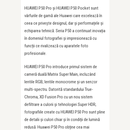
HUAWEI P50 Pro și HUAWEI P50 Pocket sunt
vârfurile de gamă ale Huawei care excelează în
ceea ce privește designul, dar și performațele și
echiparea tehnică. Seria P50 a continuat inovația
în domeniul fotografiei și impresionează cu
funcții ce rivalizează cu aparatele foto
profesionale.
HUAWEI P50 Pro introduce primul sistem de
cameră duală Matrix Super Main, incluzând
lentile RGB, lentile monocrome și un senzor
multi-spectru. Datorită standardului True-
Chroma, XD Fusion Pro cu un nou sistem
defiltrare a culorii și tehnologiei Super HDR,
fotografiile create cu HUAWEI P50 Pro sunt pline
de detalii și culori chiar și în condiții de lumină
redusă. Huawei P50 Pro obține cea mai