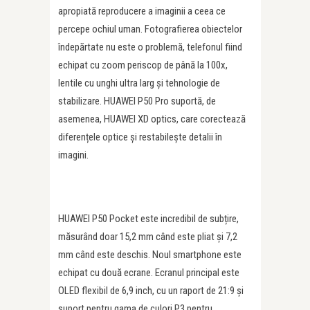
apropiată reproducere a imaginii a ceea ce
percepe ochiul uman. Fotografierea obiectelor
îndepărtate nu este o problemă, telefonul fiind
echipat cu zoom periscop de până la 100x,
lentile cu unghi ultra larg și tehnologie de
stabilizare. HUAWEI P50 Pro suportă, de
asemenea, HUAWEI XD optics, care corectează
diferențele optice și restabilește detalii în
imagini.
HUAWEI P50 Pocket este incredibil de subțire,
măsurând doar 15,2 mm când este pliat și 7,2
mm când este deschis. Noul smartphone este
echipat cu două ecrane. Ecranul principal este
OLED flexibil de 6,9 inch, cu un raport de 21:9 și
suport pentru gama de culori P3 pentru