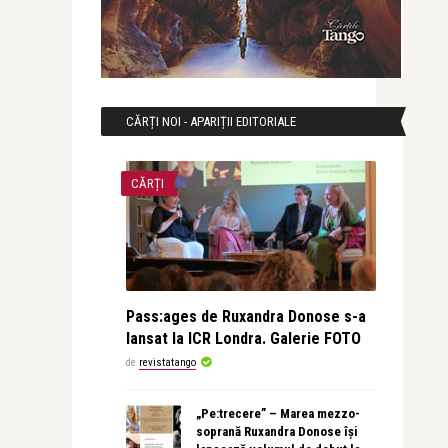
CĂRȚI NOI - APARIȚII EDITORIALE
CĂRȚI
Pass:ages de Ruxandra Donose s-a
lansat la ICR Londra. Galerie FOTO
de
revistatango
„Pe:trecere” – Marea mezzo-
soprană Ruxandra Donose își