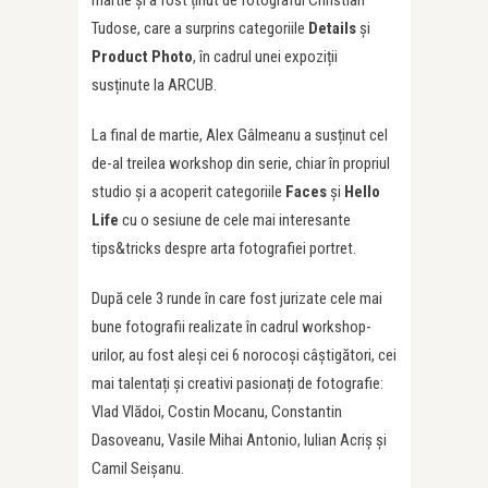
martie și a fost ținut de fotograful Christian
Tudose, care a surprins categoriile
Details
și
Product Photo
, în cadrul unei expoziții
susținute la ARCUB.
La final de martie, Alex Gâlmeanu a susținut cel
de-al treilea workshop din serie, chiar în propriul
studio și a acoperit categoriile
Faces
și
Hello
Life
cu o sesiune de cele mai interesante
tips&tricks despre arta fotografiei portret.
După cele 3 runde în care fost jurizate cele mai
bune fotografii realizate în cadrul workshop-
urilor, au fost aleși cei 6 norocoși câștigători, cei
mai talentați și creativi pasionați de fotografie:
Vlad Vlădoi, Costin Mocanu, Constantin
Dasoveanu, Vasile Mihai Antonio, Iulian Acriș și
Camil Seișanu.