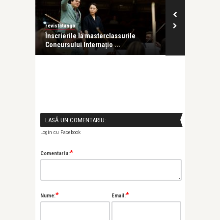
revistatango
revistatango
ge
Înscrierile la masterclassurile
Photo London
Concursului Internațio ...
Ediția a 11-a a
LASĂ UN COMENTARIU:
Login cu Facebook
*
Comentariu:
*
*
Nume:
Email: