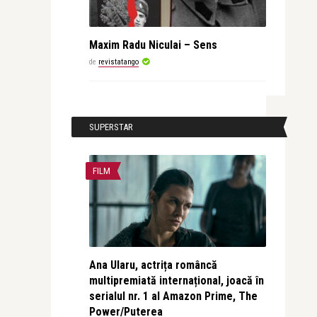
Maxim Radu Niculai – Sens
de
revistatango
SUPERSTAR
FILM
Ana Ularu, actrița româncă
multipremiată internațional, joacă în
serialul nr. 1 al Amazon Prime, The
Power/Puterea