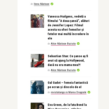
de
Ilona Năstase
Vanessa Hudgens, vedetă a
filmului “A doua șansă”, alături
de Jennifer Lopez: Filmul
acesta va oferi femeilor și
fetelor mai multă încredere în
ele
de
Alice Năstase Buciuta
Sebastian Stan: Ce șanse aș fi
avut să ajung la Hollywood,
dacă nu era mama mea?!
de
Alice Năstase Buciuta
Gal Gadot – femeia fantastică
pe ecran și dincolo de el
de
revistatango.ro Marea Dragoste
Eva Green, de la fata Bond la