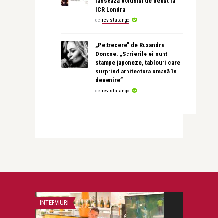
lansează volumul de debut la
ICR Londra
de
revistatango
„Pe:trecere” de Ruxandra
Donose. „Scrierile ei sunt
stampe japoneze, tablouri care
surprind arhitectura umană în
devenire”
de
revistatango
INTERVIURI
MODA