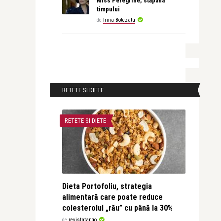
Miss Peregrine, stăpâna
timpului
de
Irina Botezatu
RETETE SI DIETE
RETETE SI DIETE
Dieta Portofoliu, strategia
alimentară care poate reduce
colesterolul „rău” cu până la 30%
de
revistatango