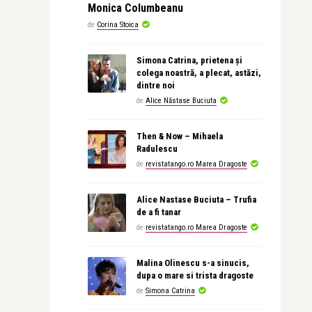
Monica Columbeanu
de
Corina Stoica
Simona Catrina, prietena și
colega noastră, a plecat, astăzi,
dintre noi
de
Alice Năstase Buciuta
Then & Now – Mihaela
Radulescu
de
revistatango.ro Marea Dragoste
Alice Nastase Buciuta – Trufia
de a fi tanar
de
revistatango.ro Marea Dragoste
Malina Olinescu s-a sinucis,
dupa o mare si trista dragoste
de
Simona Catrina