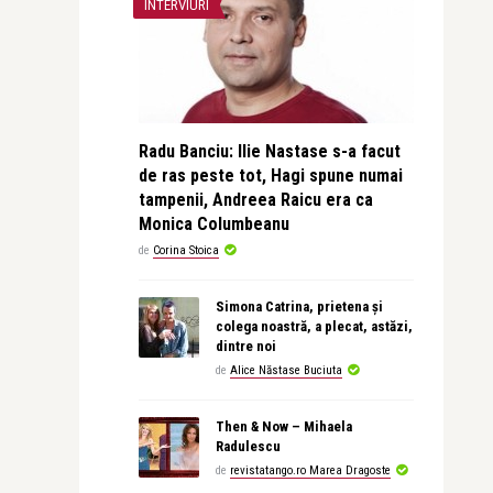
INTERVIURI
Radu Banciu: Ilie Nastase s-a facut
de ras peste tot, Hagi spune numai
tampenii, Andreea Raicu era ca
Monica Columbeanu
de
Corina Stoica
Simona Catrina, prietena și
colega noastră, a plecat, astăzi,
dintre noi
de
Alice Năstase Buciuta
Then & Now – Mihaela
Radulescu
de
revistatango.ro Marea Dragoste