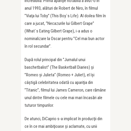
incredibilă. Prima apariţie notabilă a avut-o în
anul 1993, alături de Robert de Niro, în filmul
”Viaţa lui Toby” (This Boy`s Life). Al doilea film în
care a jucat, ”Necazurile lui Gilbert Grape”
(What`s Eating Gilbert Grape), i-a adus o
nominalizare la Oscar pentru ”Cel mai bun actor
în rol secundar”.
După rolul principal din ”Jurnalul unui
baschetbalist” (The Basketball Diaries) şi
”Romeo şi Julieta” (Romeo + Juliet), el îşi
câştigă celebritatea odată cu apariţia din
”Titanic”, filmul lui James Cameron, care rămâne
unul dintre filmele cu cele mai mari încasări ale
tuturor timpurilor.
De atunci, DiCaprio s-a implicat în producţii din
ce în ce mai ambiţioase şi aclamate, cu unii