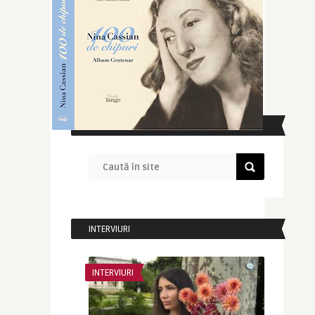
CAUTĂ ÎN SITE
INTERVIURI
INTERVIURI