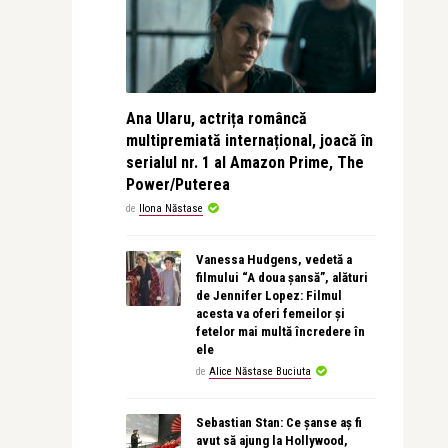
Ana Ularu, actrița româncă
multipremiată internațional, joacă în
serialul nr. 1 al Amazon Prime, The
Power/Puterea
de
Ilona Năstase
Vanessa Hudgens, vedetă a
filmului “A doua șansă”, alături
de Jennifer Lopez: Filmul
acesta va oferi femeilor și
fetelor mai multă încredere în
ele
de
Alice Năstase Buciuta
Sebastian Stan: Ce șanse aș fi
avut să ajung la Hollywood,