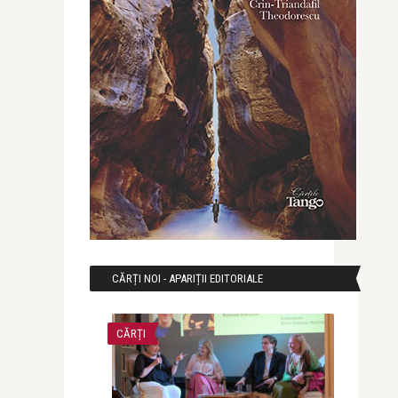
CĂRȚI NOI - APARIȚII EDITORIALE
CĂRȚI