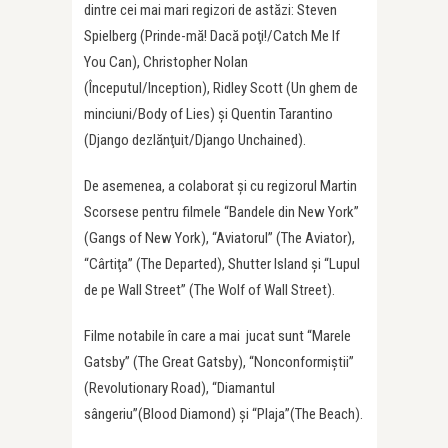
dintre cei mai mari regizori de astăzi: Steven
Spielberg (Prinde-mă! Dacă poţi!/Catch Me If
You Can), Christopher Nolan
(Începutul/Inception), Ridley Scott (Un ghem de
minciuni/Body of Lies) şi Quentin Tarantino
(Django dezlănţuit/Django Unchained).
De asemenea, a colaborat şi cu regizorul Martin
Scorsese pentru filmele “Bandele din New York”
(Gangs of New York), “Aviatorul” (The Aviator),
“Cârtiţa” (The Departed), Shutter Island şi “Lupul
de pe Wall Street” (The Wolf of Wall Street).
Filme notabile în care a mai jucat sunt “Marele
Gatsby” (The Great Gatsby), “Nonconformiştii”
(Revolutionary Road), “Diamantul
sângeriu”(Blood Diamond) şi “Plaja”(The Beach).