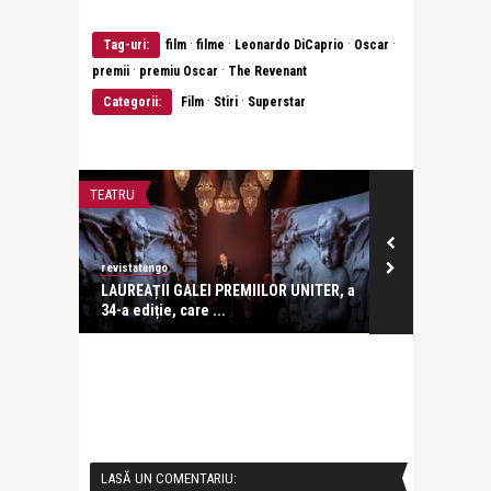
·
·
·
·
Tag-uri:
film
filme
Leonardo DiCaprio
Oscar
·
·
premii
premiu Oscar
The Revenant
·
·
Categorii:
Film
Stiri
Superstar
TEATRU
FILM
revistatango
revistatango
 al
LAUREAȚII GALEI PREMIILOR UNITER, a
1 iunie la ci
34-a ediție, care ...
Ziua Copilului
LASĂ UN COMENTARIU: