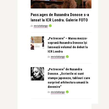
Pass:ages de Ruxandra Donose s-a
lansat la ICR Londra. Galerie FOTO
de
revistatango
„Pe:trecere” – Marea mezzo-
soprană Ruxandra Donose își
lansează volumul de debut la
ICR Londra
de
revistatango
„Pe:trecere” de Ruxandra
Donose. „Scrierile ei sunt
stampe japoneze, tablouri care
surprind arhitectura umană în
devenire”
de
revistatango