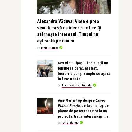
Alexandra Văduva: Viața e prea
scurtă ca să nu încerci tot ce îți
stârnește interesul. Timpul nu
așteaptă pe nimeni
de
revistatango
Cosmin Filipaș: Când susții un
business curat, asumat,
lucrurile pur și simplu se așază
în favoarea ta
de
Alice Năstase Buciuta
Ana-Maria Pop despre 𝐶𝑜𝑣𝑜𝑟
𝑃𝑙𝑎𝑛𝑡𝑒 𝑃𝑜𝑒𝑧𝑖𝑒: de la un shop de
plante de pe terasa Obor la un
proiect artistic interdisciplinar
de
revistatango