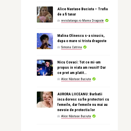
Alice Nastase Buciuta – Trufia
de a fi tanar
de
revistatango.ro Marea Dragoste
Malina Olinescu s-a sinucis,
dupa o mare si trista dragoste
de
Simona Catrina
Nicu Covaci: Tot ce mi-am
propus in viata am reusit! Dar
ce pret am platit…
de
Alice Năstase Buciuta
AURORA LIICEANU: Barbatii
inca doresc sa fie protectori cu
femeile, dar femeile nu mai au
nevoie de protectia lor
de
Alice Năstase Buciuta