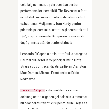
celorlalţi nominalizaţi din acest an pentru
performanţa lor incredibilă. The Revenant a fost
rezultatul unei munci foarte grele, al unui efort
extraordinar. Mulţumesc, Tom Hardy, pentru
prietenia pe care mi-ai arătat-o și pentru talentul
tău”, a spus Leonardo DiCaprio în discursul de
după primirea atât de doritei statuete.
Leonardo DiCaprio a obţinut trofeul la categoria
Cel mai bun actor în rol principal într-o luptă
strânsă cu contracandidaţii săi Bryan Cranston,
Matt Damon, Michael Fassbender şi Eddie
Redmayne.
este unul dintre cei mai
Leonardo DiCaprio
aclamaţi actori ai generaţiei sale și s-a remarcat
nu doar pentru talent, ci și pentru frumusețea sa