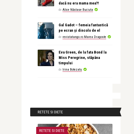
dacă nu era mama mea?!
de
Alice Năstase Buciuta
Gal Gadot – femeia fantastică
pe ecran și dincolo de el
de
revistatango.ro Marea Dragoste
Eva Green, de la fata Bond la
Miss Peregrine, stăpâna
timpului
de
Irina Botezatu
RETETE SI DIETE
RETETE SI DIETE