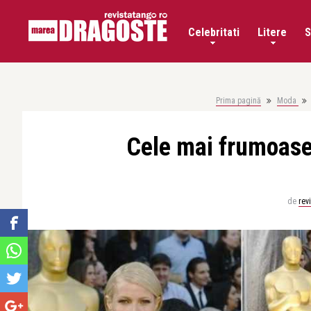
Celebritati
Litere
S
Prima pagină
Moda
Cele mai frumoase 
de
rev