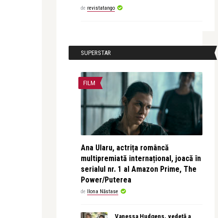
de
revistatango
SUPERSTAR
FILM
Ana Ularu, actrița româncă
multipremiată internațional, joacă în
serialul nr. 1 al Amazon Prime, The
Power/Puterea
de
Ilona Năstase
Vanessa Hudgens, vedetă a