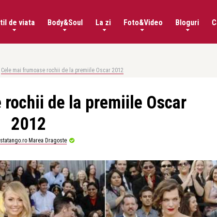
til de viata
Body&Soul
La zi
Foto&Video
Bloguri
C
Cele mai frumoase rochii de la premiile Oscar 2012
rochii de la premiile Oscar
2012
istatango.ro Marea Dragoste