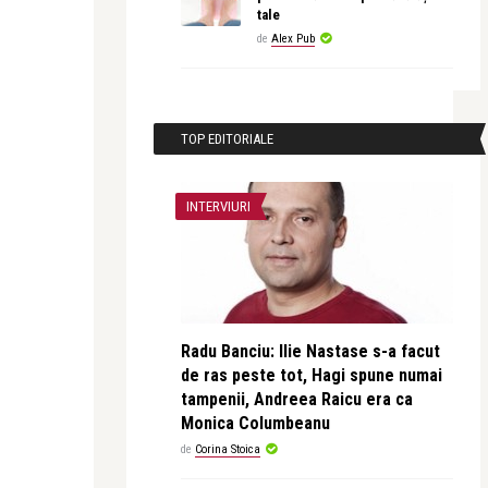
tale
de
Alex Pub
TOP EDITORIALE
INTERVIURI
Radu Banciu: Ilie Nastase s-a facut
de ras peste tot, Hagi spune numai
tampenii, Andreea Raicu era ca
Monica Columbeanu
de
Corina Stoica