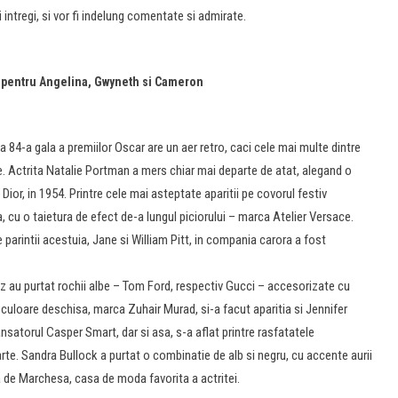
intregi, si vor fi indelung comentate si admirate.
u pentru Angelina, Gwyneth si Cameron
a 84-a gala a premiilor Oscar are un aer retro, caci cele mai multe dintre
sice. Actrita Natalie Portman a mers chiar mai departe de atat, alegand o
Dior, in 1954. Printre cele mai asteptate aparitii pe covorul festiv
, cu o taietura de efect de-a lungul piciorului – marca Atelier Versace.
 de parintii acestuia, Jane si William Pitt, in compania carora a fost
 au purtat rochii albe – Tom Ford, respectiv Gucci – accesorizate cu
de culoare deschisa, marca Zuhair Murad, si-a facut aparitia si Jennifer
ansatorul Casper Smart, dar si asa, s-a aflat printre rasfatatele
parte. Sandra Bullock a purtat o combinatie de alb si negru, cu accente aurii
ta de Marchesa, casa de moda favorita a actritei.