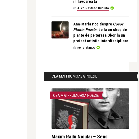
în favoarea ta
de
Alice Năstase Buciuta
Ana-Maria Pop despre 𝐶𝑜𝑣𝑜𝑟
𝑃𝑙𝑎𝑛𝑡𝑒 𝑃𝑜𝑒𝑧𝑖𝑒: de la un shop de
plante de pe terasa Obor la un
proiect artistic interdisciplinar
de
revistatango
CEA MAI FRUMOASA POEZIE
CEA MAI FRUMOASA POEZIE
Maxim Radu Niculai – Sens