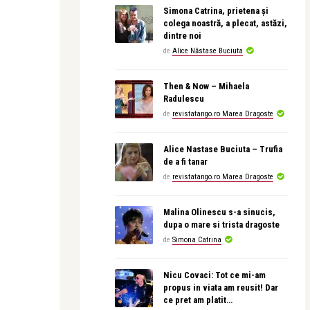
Simona Catrina, prietena și
colega noastră, a plecat, astăzi,
dintre noi
de
Alice Năstase Buciuta
Then & Now – Mihaela
Radulescu
de
revistatango.ro Marea Dragoste
Alice Nastase Buciuta – Trufia
de a fi tanar
de
revistatango.ro Marea Dragoste
Malina Olinescu s-a sinucis,
dupa o mare si trista dragoste
de
Simona Catrina
Nicu Covaci: Tot ce mi-am
propus in viata am reusit! Dar
ce pret am platit…