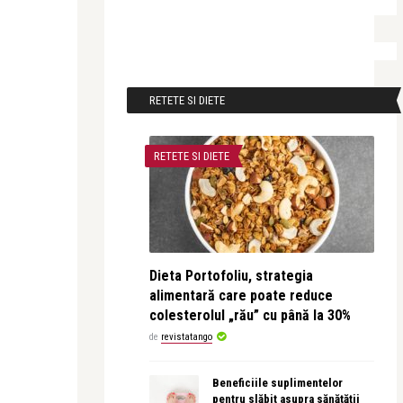
RETETE SI DIETE
RETETE SI DIETE
Dieta Portofoliu, strategia
alimentară care poate reduce
colesterolul „rău” cu până la 30%
de
revistatango
Beneficiile suplimentelor
pentru slăbit asupra sănătății