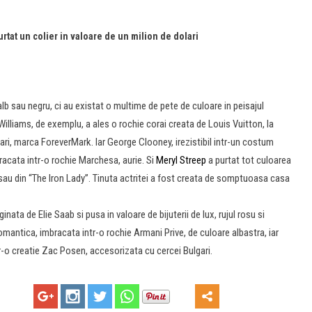
rtat un colier in valoare de un milion de dolari
 alb sau negru, ci au existat o multime de pete de culoare in peisajul
illiams, de exemplu, a ales o rochie corai creata de Louis Vuitton, la
lari, marca ForeverMark. Iar George Clooney, irezistibil intr-un costum
bracata intr-o rochie Marchesa, aurie. Si
Meryl Streep
a purtat tot culoarea
l sau din “The Iron Lady”. Tinuta actritei a fost creata de somptuoasa casa
nata de Elie Saab si pusa in valoare de bijuterii de lux, rujul rosu si
omantica, imbracata intr-o rochie Armani Prive, de culoare albastra, iar
-o creatie Zac Posen, accesorizata cu cercei Bulgari.