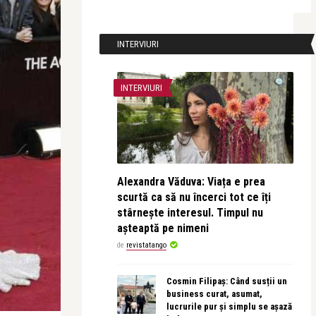
INTERVIURI
INTERVIURI
Alexandra Văduva: Viața e prea
scurtă ca să nu încerci tot ce îți
stârnește interesul. Timpul nu
așteaptă pe nimeni
de
revistatango
Cosmin Filipaș: Când susții un
business curat, asumat,
lucrurile pur și simplu se așază