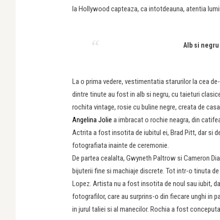
la Hollywood capteaza, ca intotdeauna, atentia lumii 
Alb si negr
La o prima vedere, vestimentatia starurilor la cea de-
dintre tinute au fost in alb si negru, cu taieturi cla
rochita vintage, rosie cu buline negre, creata de casa 
Angelina Jolie
a imbracat o rochie neagra, din catifea
Actrita a fost insotita de iubitul ei, Brad Pitt, dar si
fotografiata inainte de ceremonie.
De partea cealalta, Gwyneth Paltrow si Cameron Diaz
bijuterii fine si machiaje discrete. Tot intr-o tinuta 
Lopez. Artista nu a fost insotita de noul sau iubit, d
fotografilor, care au surprins-o din fiecare unghi in 
in jurul taliei si al manecilor. Rochia a fost concepu