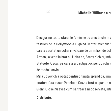
Michelle Williams a pu
Desigur, nu toate starurile feminine au ales tinute in
fastuos de la Hollywood & Highlnd Center. Michelle W
care a asortat un colier in valoare de un milion de do
Armani, a venit la brat cu iubita sa, Stacy Kiebler, im
statuetei Oscar, pe care a si castigat-o, pentru rolu
de moda Lanvin.
Milla Jovovich a optat pentru o tinuta splendida, imagi
coafura fara cusur. Penelope Cruz a fost o aparitie r
Glenn Close nu avea cum sa treaca neobservata, intr
Distribuie: