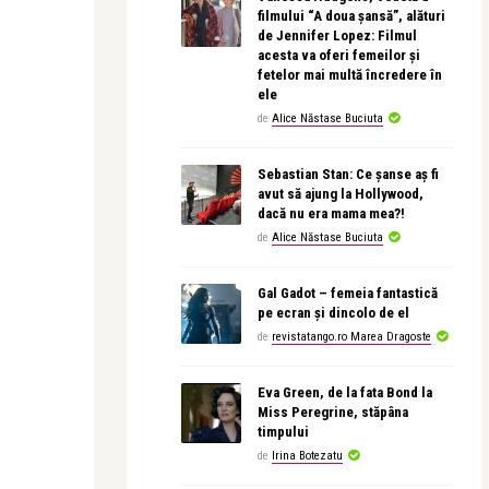
filmului “A doua șansă”, alături
de Jennifer Lopez: Filmul
acesta va oferi femeilor și
fetelor mai multă încredere în
ele
de
Alice Năstase Buciuta
Sebastian Stan: Ce șanse aș fi
avut să ajung la Hollywood,
dacă nu era mama mea?!
de
Alice Năstase Buciuta
Gal Gadot – femeia fantastică
pe ecran și dincolo de el
de
revistatango.ro Marea Dragoste
Eva Green, de la fata Bond la
Miss Peregrine, stăpâna
timpului
de
Irina Botezatu