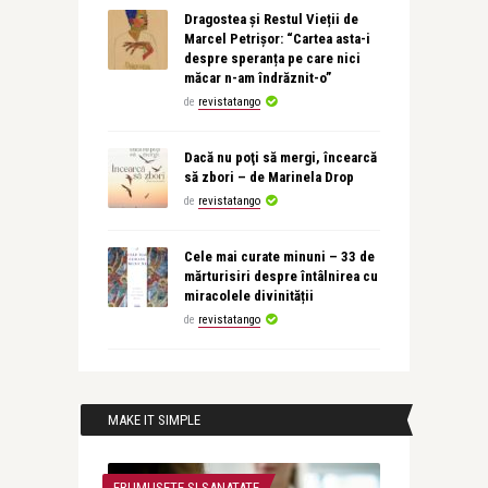
Dragostea și Restul Vieții de
Marcel Petrișor: “Cartea asta-i
despre speranța pe care nici
măcar n-am îndrăznit-o”
de
revistatango
Dacă nu poţi să mergi, încearcă
să zbori – de Marinela Drop
de
revistatango
Cele mai curate minuni – 33 de
mărturisiri despre întâlnirea cu
miracolele divinității
de
revistatango
MAKE IT SIMPLE
FRUMUSETE SI SANATATE