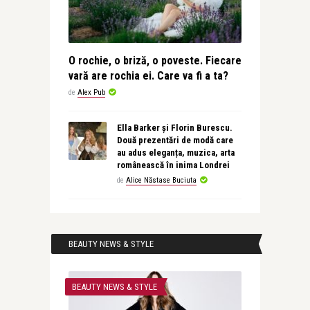
O rochie, o briză, o poveste. Fiecare
vară are rochia ei. Care va fi a ta?
de
Alex Pub
Ella Barker și Florin Burescu.
Două prezentări de modă care
au adus eleganța, muzica, arta
românească în inima Londrei
de
Alice Năstase Buciuta
BEAUTY NEWS & STYLE
BEAUTY NEWS & STYLE