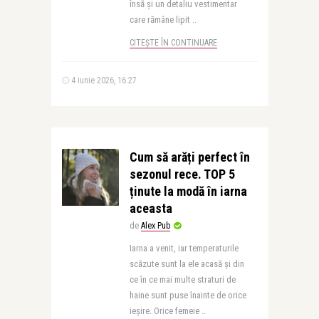
însă și un detaliu vestimentar
care rămâne lipit ..
CITEȘTE ÎN CONTINUARE
4 iunie 2026, 16:27
Cum să arăți perfect în
sezonul rece. TOP 5
ținute la modă în iarna
aceasta
de
Alex Pub
Iarna a venit, iar temperaturile
scăzute sunt la ele acasă și din
ce în ce mai multe straturi de
haine sunt puse înainte de orice
ieșire. Orice femeie ..