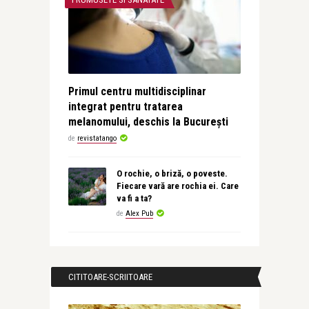
Primul centru multidisciplinar
integrat pentru tratarea
melanomului, deschis la București
de
revistatango
O rochie, o briză, o poveste.
Fiecare vară are rochia ei. Care
va fi a ta?
de
Alex Pub
CITITOARE-SCRIITOARE