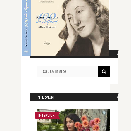
CAUTĂ ÎN SITE
INTERVIURI
INTERVIURI