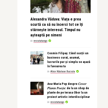
Alexandra Văduva: Viața e prea
scurtă ca să nu încerci tot ce îți
stârnește interesul. Timpul nu
așteaptă pe nimeni
de
revistatango
Cosmin Filipaș: Când susții un
business curat, asumat,
lucrurile pur și simplu se așază
în favoarea ta
de
Alice Năstase Buciuta
Ana-Maria Pop despre 𝐶𝑜𝑣𝑜𝑟
𝑃𝑙𝑎𝑛𝑡𝑒 𝑃𝑜𝑒𝑧𝑖𝑒: de la un shop de
plante de pe terasa Obor la un
proiect artistic interdisciplinar
de
revistatango