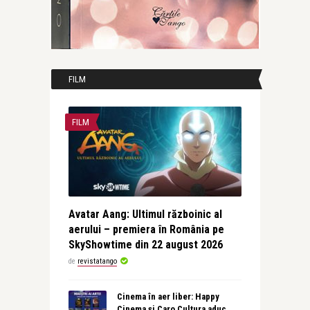
FILM
FILM
Avatar Aang: Ultimul războinic al
aerului – premiera în România pe
SkyShowtime din 22 august 2026
de
revistatango
Cinema în aer liber: Happy
Cinema și Caro Cultura aduc