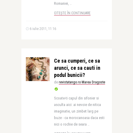
Romaniei, ..
CITEȘTE ÎN CONTINUARE
6 iulie 2011, 11:16
Ce sa cumperi, ce sa
arunci, ce sa cauti in
podul bunicii?
de
revistatango.ro Marea Dragoste
Scoate-ti capul din sifonier si
asculta aici: ai nevoie de nitica
imaginatie, un zimbet larg pe
buze - ca morocanoasa daca esti
nici o rochie de seara ..