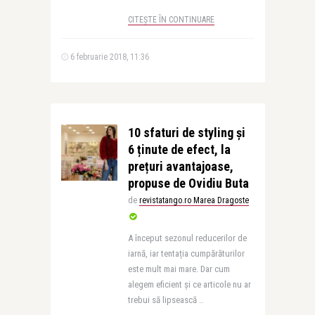
CITEȘTE ÎN CONTINUARE
6 februarie 2018, 11:36
10 sfaturi de styling și
6 ținute de efect, la
prețuri avantajoase,
propuse de Ovidiu Buta
de
revistatango.ro Marea Dragoste
A început sezonul reducerilor de
iarnă, iar tentația cumpărăturilor
este mult mai mare. Dar cum
alegem eficient și ce articole nu ar
trebui să lipsească ..