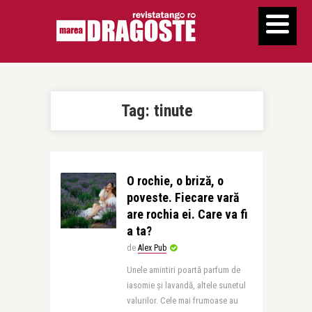
Tag:
tinute
O rochie, o briză, o
poveste. Fiecare vară
are rochia ei. Care va fi
a ta?
de
Alex Pub
Unele amintiri poartă parfum de
iasomie și lavandă, altele sunetul
valurilor. Cele mai frumoase au