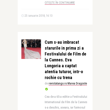
CITEȘTE ÎN CONTINUARE
25 ianuarie 2018, 16:13
Cum s-au imbracat
starurile in prima zi a
Festivalului de Film de
la Cannes. Eva
Longoria a captat
atentia tuturor, intr-o
rochie cu trena
de
revistatango.ro Marea Dragoste
Cea de-a 65-a editie a Festivalului
International de Film de la Cannes
s-a deschis, aseara, iar faimosul