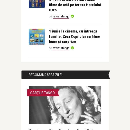
filme de artă pe terasa Hotelului
Caro
de
revistatango
1 iunie la cinema, cu întreaga
familie. Ziua Copilului cu filme
bune și surprize
de
revistatango
RECOMANDAREA ZILEI
CĂRȚILE TANGO