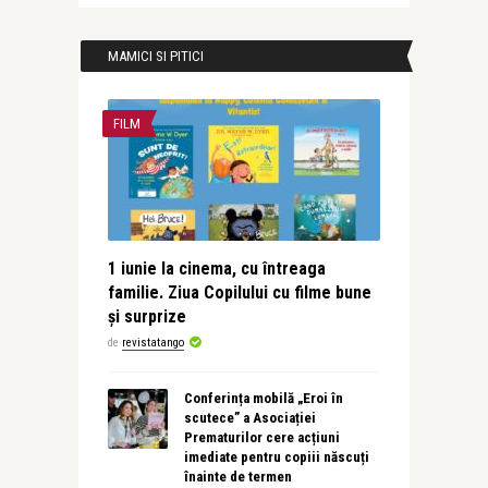
MAMICI SI PITICI
FILM
1 iunie la cinema, cu întreaga
familie. Ziua Copilului cu filme bune
și surprize
de
revistatango
Conferința mobilă „Eroi în
scutece” a Asociației
Prematurilor cere acțiuni
imediate pentru copiii născuți
înainte de termen