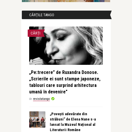
CĂRȚILE TANGO
CĂRȚI
„Pe:trecere” de Ruxandra Donose.
„Scrierile ei sunt stampe japoneze,
tablouri care surprind arhitectura
umană în devenire”
de
revistatango
„Povești adevărate din
străbuni” de Elena Nane s-a
lansat la Muzeul Național al
Literaturii Române