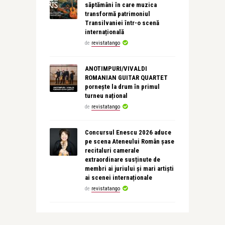
săptămâni în care muzica
transformă patrimoniul
Transilvaniei într-o scenă
internațională
de
revistatango
ANOTIMPURI/VIVALDI
ROMANIAN GUITAR QUARTET
pornește la drum în primul
turneu național
de
revistatango
Concursul Enescu 2026 aduce
pe scena Ateneului Român șase
recitaluri camerale
extraordinare susținute de
membri ai juriului și mari artiști
ai scenei internaționale
de
revistatango