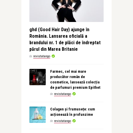
ghd (Good Hair Day) ajunge în
România. Lansarea oficială a
brandului nr. 1 de plăci de îndreptat
părul din Marea Britanie
de
revistatango
Farmec, cel mai mare
producător român de
cosmetice, lansează colecția
de parfumuri premium Epithet
de
revistatango
Colagen și frumusețe: cum
acționează în profunzime
de
revistatango