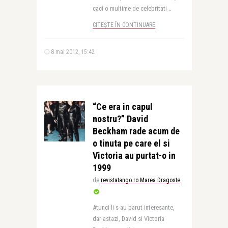
caci o multime de celebritati ..
CITEȘTE ÎN CONTINUARE
8 mai 2012, 15:42
“Ce era in capul
nostru?” David
Beckham rade acum de
o tinuta pe care el si
Victoria au purtat-o in
1999
de
revistatango.ro Marea Dragoste
Atunci li s-au parut interesante,
dar astazi, David si Victoria