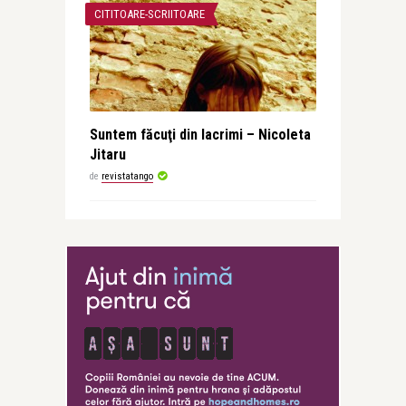
CITITOARE-SCRIITOARE
Suntem făcuţi din lacrimi – Nicoleta
Jitaru
de
revistatango