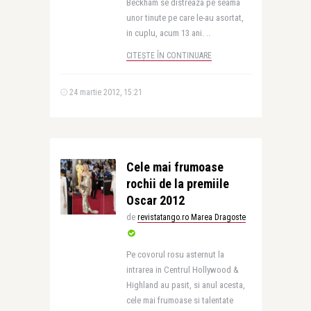
Beckham se distreaza pe seama
unor tinute pe care le-au asortat,
in cuplu, acum 13 ani. ..
CITEȘTE ÎN CONTINUARE
24 martie 2012, 15:21
Cele mai frumoase
rochii de la premiile
Oscar 2012
de
revistatango.ro Marea Dragoste
Pe covorul rosu asternut la
intrarea in Centrul Hollywood &
Highland au pasit, si anul acesta,
cele mai frumoase si talentate