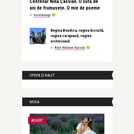
Centenar Nina Cassian. O sută de
ani de frumusețe. O mie de poeme
de
revistatango
Regina Boudica, regina biciuită,
regina curajoasă, regina
victorioasă
de
Alice Năstase Buciuta
OPERA ȘI BALET
MODA
ADVERT