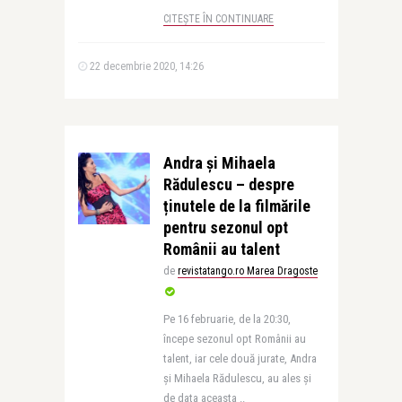
CITEȘTE ÎN CONTINUARE
22 decembrie 2020, 14:26
Andra și Mihaela
Rădulescu – despre
ținutele de la filmările
pentru sezonul opt
Românii au talent
de
revistatango.ro Marea Dragoste
Pe 16 februarie, de la 20:30,
începe sezonul opt Românii au
talent, iar cele două jurate, Andra
și Mihaela Rădulescu, au ales și
de data aceasta ..