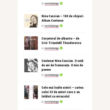
de
revistatango
Nina Cassian – 100 de chipuri.
Album Centenar
de
revistatango
Cerșetorul de albastru – de
Crin-Triandafil Theodorescu
de
revistatango
Centenar Nina Cassian. O sută
de ani de frumusețe. O mie de
poeme
de
revistatango
Cele mai înalte uimiri – cartea
celor 33 de autori care s-au
întâlnit cu miracolul
de
revistatango