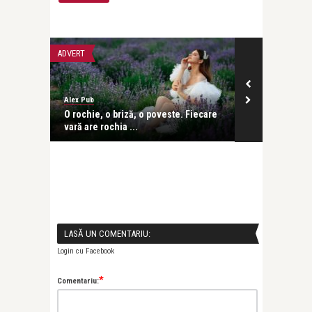
ADVERT
LIFE
Alex Pub
revistatango
își pierd
O rochie, o briză, o poveste. Fiecare
Câștigătorii
vară are rochia ...
– un evenime
LASĂ UN COMENTARIU:
Login cu Facebook
*
Comentariu: