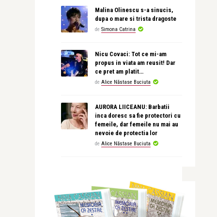
Malina Olinescu s-a sinucis,
dupa o mare si trista dragoste
de
Simona Catrina
Nicu Covaci: Tot ce mi-am
propus in viata am reusit! Dar
ce pret am platit…
de
Alice Năstase Buciuta
AURORA LIICEANU: Barbatii
inca doresc sa fie protectori cu
femeile, dar femeile nu mai au
nevoie de protectia lor
de
Alice Năstase Buciuta