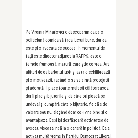
Pe Virginia Mihailovici o descoperim ca pe o
politiciană dornică să facă lucruri bune, dar ea
este și o avocată de succes. În momentul de
față este director adjunct la RAPPS, este o
femeie frumoasă, matură, care știe ce vrea. Are
alături de ea bărbatul iubit și asta o echilibrează
și o motivează, făcând-o să se simtă protejată
și adorată. Îi place foarte mult să călătorească,
dar îi plac și bijuteriile și de câte ori pleacă pe
undeva își cumpără câte o bijuterie, fie că e de
valoare sau nu, alegând doar ce-i vine bine și o
avantajează. Deși își desfășoară activitatea de
avocat, visează încă la o carieră în politică. Ea a
activat multă vreme în Partidul Democrat Liberal,