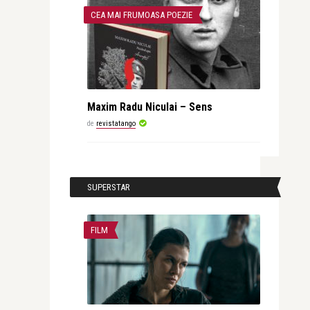
CEA MAI FRUMOASA POEZIE
Maxim Radu Niculai – Sens
de
revistatango
SUPERSTAR
FILM