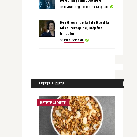
pe ecran și dincolo de el
de
revistatango.ro Marea Dragoste
Eva Green, de la fata Bond la
Miss Peregrine, stăpâna
timpului
de
Irina Botezatu
RETETE SI DIETE
RETETE SI DIETE