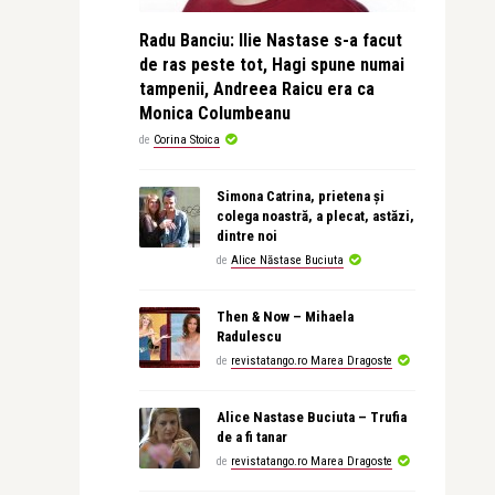
Radu Banciu: Ilie Nastase s-a facut
de ras peste tot, Hagi spune numai
tampenii, Andreea Raicu era ca
Monica Columbeanu
de
Corina Stoica
Simona Catrina, prietena și
colega noastră, a plecat, astăzi,
dintre noi
de
Alice Năstase Buciuta
Then & Now – Mihaela
Radulescu
de
revistatango.ro Marea Dragoste
Alice Nastase Buciuta – Trufia
de a fi tanar
de
revistatango.ro Marea Dragoste