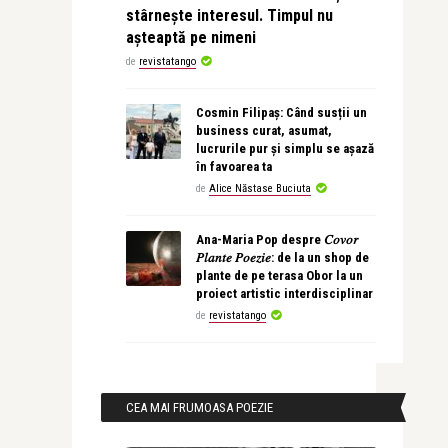
stârnește interesul. Timpul nu
așteaptă pe nimeni
de
revistatango
Cosmin Filipaș: Când susții un
business curat, asumat,
lucrurile pur și simplu se așază
în favoarea ta
de
Alice Năstase Buciuta
Ana-Maria Pop despre 𝐶𝑜𝑣𝑜𝑟
𝑃𝑙𝑎𝑛𝑡𝑒 𝑃𝑜𝑒𝑧𝑖𝑒: de la un shop de
plante de pe terasa Obor la un
proiect artistic interdisciplinar
de
revistatango
CEA MAI FRUMOASA POEZIE