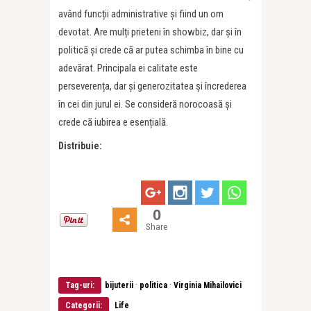
având funcții administrative și fiind un om
devotat. Are mulți prieteni în showbiz, dar și în
politică și crede că ar putea schimba în bine cu
adevărat. Principala ei calitate este
perseverența, dar și generozitatea și încrederea
în cei din jurul ei. Se consideră norocoasă și
crede că iubirea e esențială.
Distribuie:
0
Share
·
·
Tag-uri:
bijuterii
politica
Virginia Mihailovici
Categorii:
Life