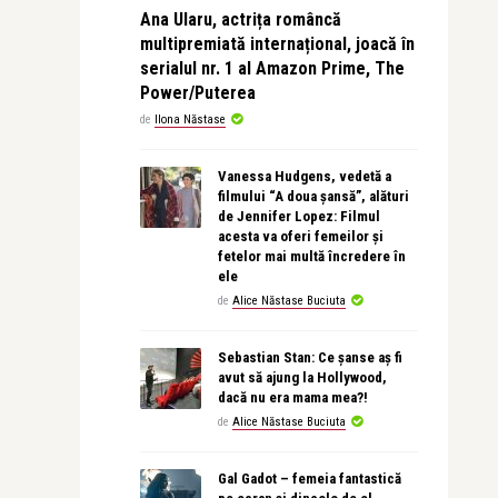
Ana Ularu, actrița româncă
multipremiată internațional, joacă în
serialul nr. 1 al Amazon Prime, The
Power/Puterea
de
Ilona Năstase
Vanessa Hudgens, vedetă a
filmului “A doua șansă”, alături
de Jennifer Lopez: Filmul
acesta va oferi femeilor și
fetelor mai multă încredere în
ele
de
Alice Năstase Buciuta
Sebastian Stan: Ce șanse aș fi
avut să ajung la Hollywood,
dacă nu era mama mea?!
de
Alice Năstase Buciuta
Gal Gadot – femeia fantastică