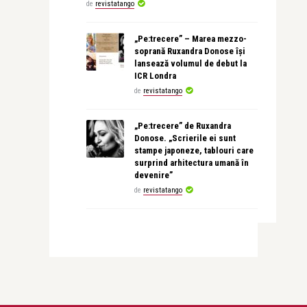
de
revistatango
„Pe:trecere” – Marea mezzo-
soprană Ruxandra Donose își
lansează volumul de debut la
ICR Londra
de
revistatango
„Pe:trecere” de Ruxandra
Donose. „Scrierile ei sunt
stampe japoneze, tablouri care
surprind arhitectura umană în
devenire”
de
revistatango