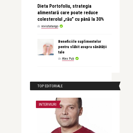
Dieta Portofoliu, strategia
alimentară care poate reduce
colesterolul „rău” cu până la 30%
de
revistatango
Beneficiile suplimentelor
pentru slăbit asupra sănătății
tale
de
Alex Pub
TOP EDITORIALE
INTERVIURI