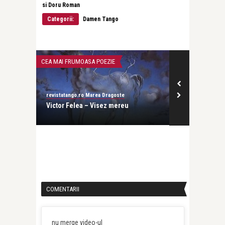
si Doru Roman
Categorii:
Damen Tango
CEA MAI FRUMOASA POEZIE
CEA MAI FRUMOA
revistatango.ro Marea Dragoste
revistatango
re.
Victor Felea – Visez mereu
Leonid Dimo
COMENTARII
nu merge video-ul