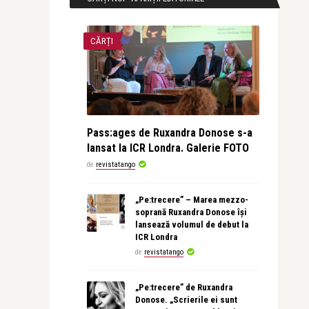
CĂRȚI
Pass:ages de Ruxandra Donose s-a
lansat la ICR Londra. Galerie FOTO
de
revistatango
„Pe:trecere” – Marea mezzo-
soprană Ruxandra Donose își
lansează volumul de debut la
ICR Londra
de
revistatango
„Pe:trecere” de Ruxandra
Donose. „Scrierile ei sunt