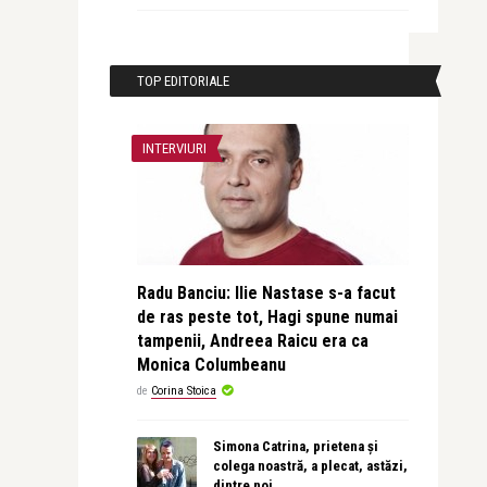
TOP EDITORIALE
INTERVIURI
Radu Banciu: Ilie Nastase s-a facut
de ras peste tot, Hagi spune numai
tampenii, Andreea Raicu era ca
Monica Columbeanu
de
Corina Stoica
Simona Catrina, prietena și
colega noastră, a plecat, astăzi,
dintre noi