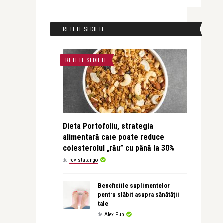
RETETE SI DIETE
RETETE SI DIETE
Dieta Portofoliu, strategia
alimentară care poate reduce
colesterolul „rău” cu până la 30%
de
revistatango
Beneficiile suplimentelor
pentru slăbit asupra sănătății
tale
de
Alex Pub