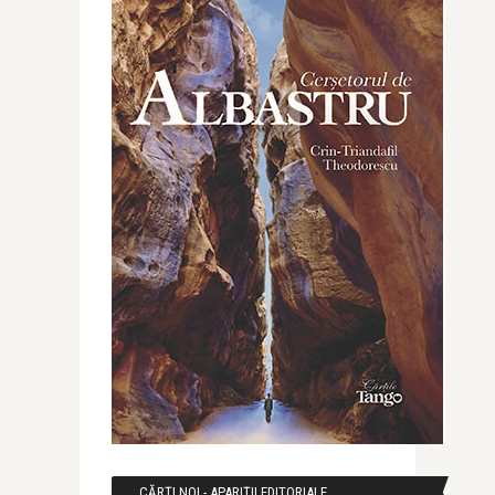
CĂRȚI NOI - APARIȚII EDITORIALE