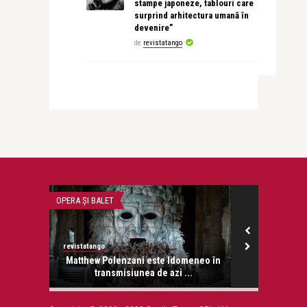
stampe japoneze, tablouri care
surprind arhitectura umană în
devenire”
de
revistatango
OPERA ȘI BALET
ADVERT
revistatango
Alex Pub
ne din
Matthew Polenzani este Idomeneo în
Îngrijirea pă
...
transmisiunea de azi ...