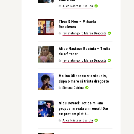
de
Alice Năstase Buciuta
Then & Now – Mihaela
Radulescu
de
revistatango.ro Marea Dragoste
Alice Nastase Buciuta – Trufia
de a fi tanar
de
revistatango.ro Marea Dragoste
Malina Olinescu s-a sinucis,
dupa o mare si trista dragoste
de
Simona Catrina
Nicu Covaci: Tot ce mi-am
propus in viata am reusit! Dar
ce pret am platit…
de
Alice Năstase Buciuta