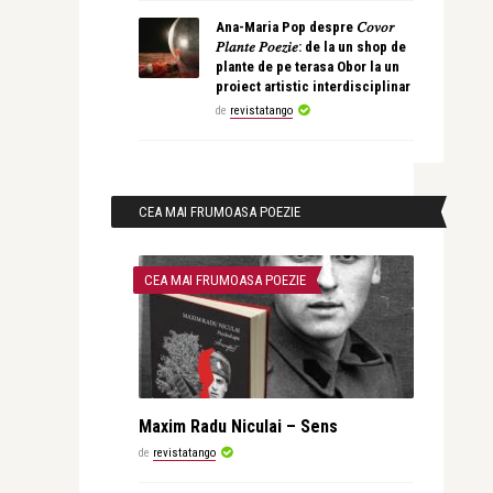
Ana-Maria Pop despre 𝐶𝑜𝑣𝑜𝑟
𝑃𝑙𝑎𝑛𝑡𝑒 𝑃𝑜𝑒𝑧𝑖𝑒: de la un shop de
plante de pe terasa Obor la un
proiect artistic interdisciplinar
de
revistatango
CEA MAI FRUMOASA POEZIE
CEA MAI FRUMOASA POEZIE
Maxim Radu Niculai – Sens
de
revistatango