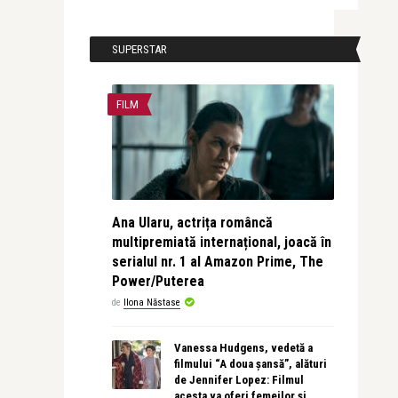
SUPERSTAR
FILM
Ana Ularu, actrița româncă
multipremiată internațional, joacă în
serialul nr. 1 al Amazon Prime, The
Power/Puterea
de
Ilona Năstase
Vanessa Hudgens, vedetă a
filmului “A doua șansă”, alături
de Jennifer Lopez: Filmul
acesta va oferi femeilor și