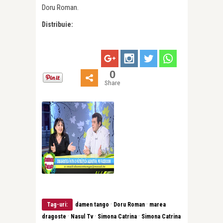
Doru Roman.
Distribuie:
0
Share
·
·
Tag-uri:
damen tango
Doru Roman
marea
·
·
·
dragoste
Nasul Tv
Simona Catrina
Simona Catrina