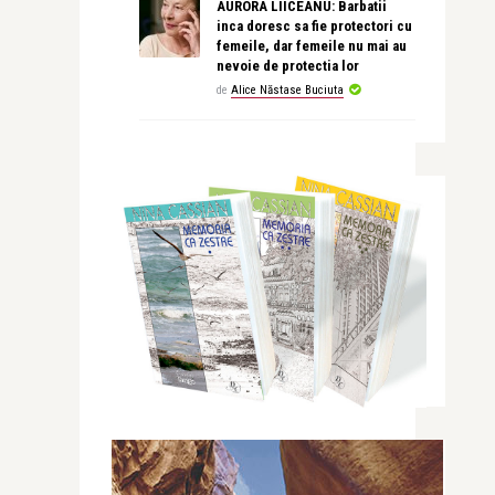
AURORA LIICEANU: Barbatii
inca doresc sa fie protectori cu
femeile, dar femeile nu mai au
nevoie de protectia lor
de
Alice Năstase Buciuta