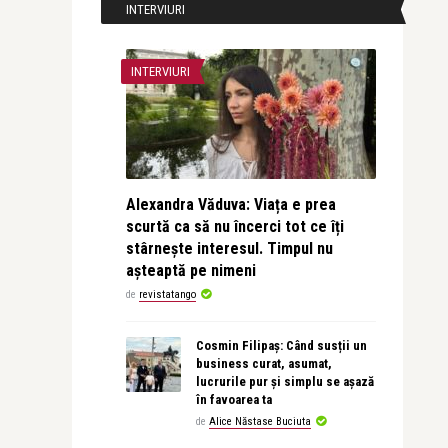
INTERVIURI
INTERVIURI
Alexandra Văduva: Viața e prea
scurtă ca să nu încerci tot ce îți
stârnește interesul. Timpul nu
așteaptă pe nimeni
de
revistatango
Cosmin Filipaș: Când susții un
business curat, asumat,
lucrurile pur și simplu se așază
în favoarea ta
de
Alice Năstase Buciuta