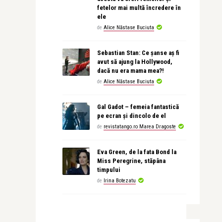
fetelor mai multă încredere în
ele
de
Alice Năstase Buciuta
Sebastian Stan: Ce șanse aș fi
avut să ajung la Hollywood,
dacă nu era mama mea?!
de
Alice Năstase Buciuta
Gal Gadot – femeia fantastică
pe ecran și dincolo de el
de
revistatango.ro Marea Dragoste
Eva Green, de la fata Bond la
Miss Peregrine, stăpâna
timpului
de
Irina Botezatu