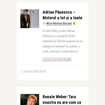
Adrian Păunescu –
Motorul a tot și a toate
de
Alice Năstase Buciuta
În iulie 2005, poetul Adrian
Păunescu a acceptat să fie
semnatarul rubricii noastre De ce
iubește el femeile? și, pentru o
lună, a devenit colaboratorul ..
CITEȘTE ÎN CONTINUARE
20 iulie 2016, 09:30
Renate Weber: Tara
noastra nu are cum sa