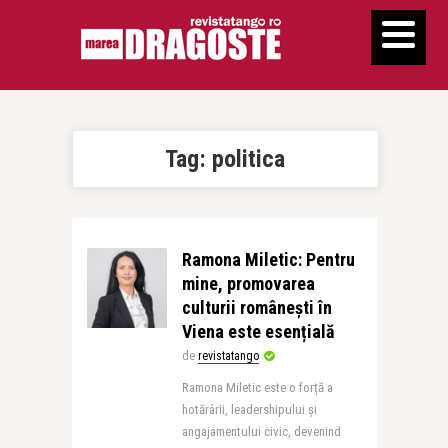
Tag:
politica
Ramona Miletic: Pentru
mine, promovarea
culturii românești în
Viena este esențială
de
revistatango
Ramona Miletic este o forță a
hotărârii, leadershipului și
angajamentului civic, devenind