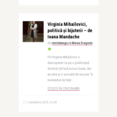
Virginia Mihailovici,
politică și bijuterii – de
Ioana Mandache
de
revistatango.ro Marea Dragoste
Pe Virginia Mihailovici o
descoperim ca pe o politiciană
dornică să facă lucruri bune, dar
ea este și o avocată de succes. În
momentul de față ..
CITEȘTE ÎN CONTINUARE
1 noiembrie 2016, 13:04