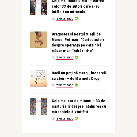
Cele mai înalte uimiri – cartea
celor 33 de autori care s-au
întâlnit cu miracolul
de
revistatango
Dragostea și Restul Vieții de
Marcel Petrișor: “Cartea asta-i
despre speranța pe care nici
măcar n-am îndrăznit-o”
de
revistatango
Dacă nu poţi să mergi, încearcă
să zbori – de Marinela Drop
de
revistatango
Cele mai curate minuni – 33 de
mărturisiri despre întâlnirea cu
miracolele divinității
de
revistatango