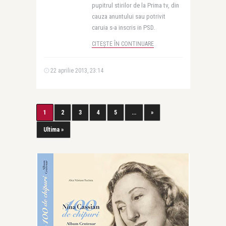
pupitrul stirilor de la Prima tv, din
cauza anuntului sau potrivit
caruia s-a inscris in PSD.
CITEȘTE ÎN CONTINUARE
22 aprilie 2013, 23:14
1
2
3
4
5
...
»
Ultima »