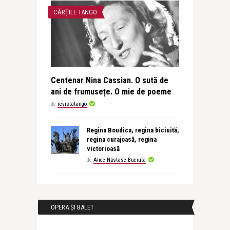
CĂRȚILE TANGO
Centenar Nina Cassian. O sută de
ani de frumusețe. O mie de poeme
de
revistatango
Regina Boudica, regina biciuită,
regina curajoasă, regina
victorioasă
de
Alice Năstase Buciuta
OPERA ȘI BALET