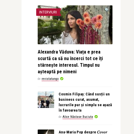
INTERVIURI
Alexandra Văduva: Viața e prea
scurtă ca să nu încerci tot ce îți
stârnește interesul. Timpul nu
așteaptă pe nimeni
de
revistatango
Cosmin Filipaș: Când susții un
business curat, asumat,
lucrurile pur și simplu se așază
în favoarea ta
de
Alice Năstase Buciuta
Ana-Maria Pop despre 𝐶𝑜𝑣𝑜𝑟