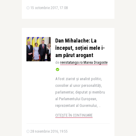
15 octombrie 2017, 17:08
Dan Mihalache: La
început, soției mele i-
am părut arogant
de
revistatango.ro Marea Dragoste
A fost ziarist și analist politic,
consilier al unor personalități,
parlamentar, deputat și membru
al Parlamentului European,
reprezentant al Guvernului, ..
CITEȘTE ÎN CONTINUARE
28 noiembrie 2016, 19:55