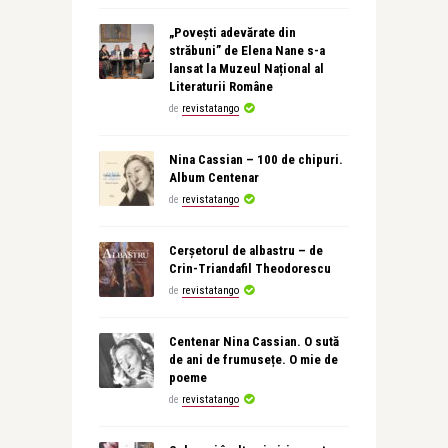
„Povești adevărate din
străbuni” de Elena Nane s-a
lansat la Muzeul Național al
Literaturii Române
de
revistatango
Nina Cassian – 100 de chipuri.
Album Centenar
de
revistatango
Cerșetorul de albastru – de
Crin-Triandafil Theodorescu
de
revistatango
Centenar Nina Cassian. O sută
de ani de frumusețe. O mie de
poeme
de
revistatango