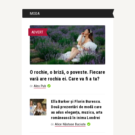
MODA
ADVERT
O rochie, o briză, o poveste. Fiecare
vară are rochia ei. Care va fi a ta?
de
Alex Pub
Ella Barker și Florin Burescu.
Două prezentări de modă care
au adus eleganța, muzica, arta
românească în inima Londrei
de
Alice Năstase Buciuta