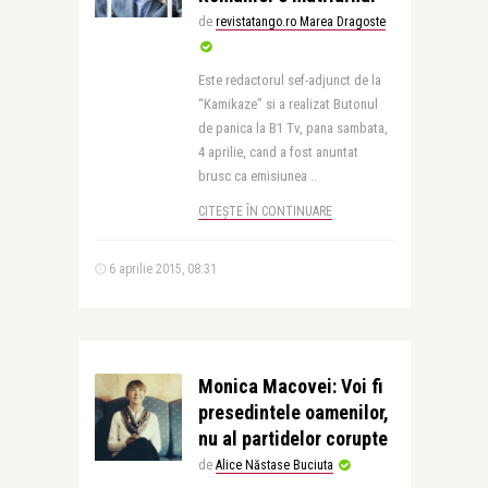
de
revistatango.ro Marea Dragoste
Este redactorul sef-adjunct de la
“Kamikaze” si a realizat Butonul
de panica la B1 Tv, pana sambata,
4 aprilie, cand a fost anuntat
brusc ca emisiunea ..
CITEȘTE ÎN CONTINUARE
6 aprilie 2015, 08:31
Monica Macovei: Voi fi
presedintele oamenilor,
nu al partidelor corupte
de
Alice Năstase Buciuta