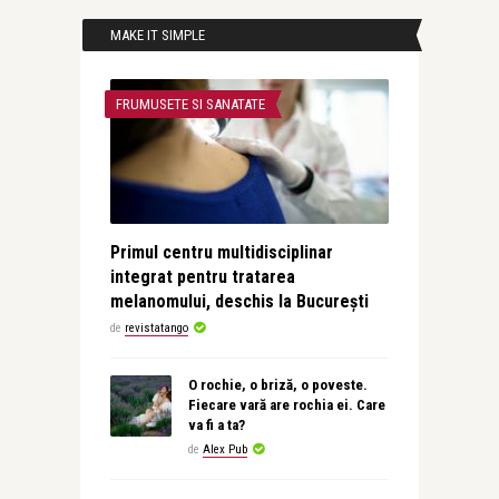
MAKE IT SIMPLE
FRUMUSETE SI SANATATE
Primul centru multidisciplinar
integrat pentru tratarea
melanomului, deschis la București
de
revistatango
O rochie, o briză, o poveste.
Fiecare vară are rochia ei. Care
va fi a ta?
de
Alex Pub