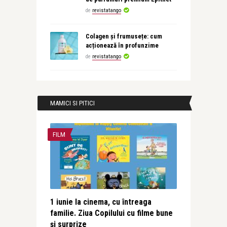
de
revistatango
Colagen și frumusețe: cum
acționează în profunzime
de
revistatango
MAMICI SI PITICI
FILM
1 iunie la cinema, cu întreaga
familie. Ziua Copilului cu filme bune
și surprize