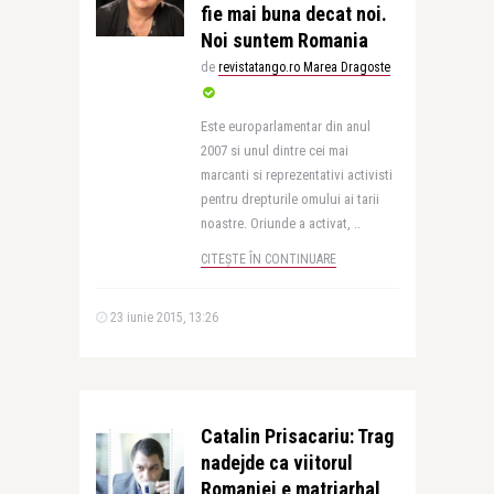
fie mai buna decat noi.
Noi suntem Romania
de
revistatango.ro Marea Dragoste
Este europarlamentar din anul
2007 si unul dintre cei mai
marcanti si reprezentativi activisti
pentru drepturile omului ai tarii
noastre. Oriunde a activat, ..
CITEȘTE ÎN CONTINUARE
23 iunie 2015, 13:26
Catalin Prisacariu: Trag
nadejde ca viitorul
Romaniei e matriarhal