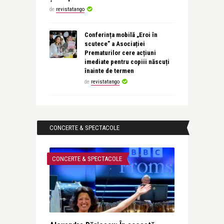
de
revistatango
Conferința mobilă „Eroi în
scutece” a Asociației
Prematurilor cere acțiuni
imediate pentru copiii născuți
înainte de termen
de
revistatango
CONCERTE & SPECTACOLE
CONCERTE & SPECTACOLE