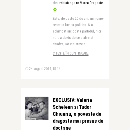
de
revistatango.ro Marea Dragoste
Este, de peste 20 de ani, un nume-
reper in lumea politica. N-a
schimbat niciodata partidul, nici
nu s-a dezis de ce a afirmat
candva, iar initiativele ..
CITEȘTE ÎN CONTINUARE
24 august 2014, 15:14
EXCLUSIV: Valeria
Schelean si Tudor
Chiuariu, o poveste de
dragoste mai presus de
doctrine