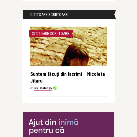
CITITOARE-SCRIITOARE
CITITOARE-SCRIITOARE
Suntem făcuţi din lacrimi – Nicoleta
Jitaru
de
revistatango