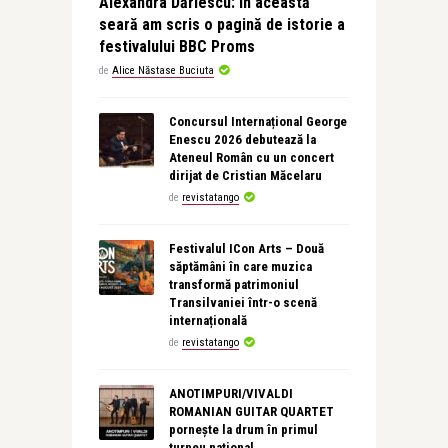
Alexandra Dăriescu: În această
seară am scris o pagină de istorie a
festivalului BBC Proms
de
Alice Năstase Buciuta
Concursul Internațional George
Enescu 2026 debutează la
Ateneul Român cu un concert
dirijat de Cristian Măcelaru
de
revistatango
Festivalul ICon Arts – Două
săptămâni în care muzica
transformă patrimoniul
Transilvaniei într-o scenă
internațională
de
revistatango
ANOTIMPURI/VIVALDI
ROMANIAN GUITAR QUARTET
pornește la drum în primul
turneu național