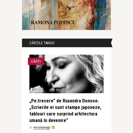
CĂRȚILE TANGO
CĂRȚI
„Pe:trecere” de Ruxandra Donose.
„Scrierile ei sunt stampe japoneze,
tablouri care surprind arhitectura
umană în devenire”
de
revistatango