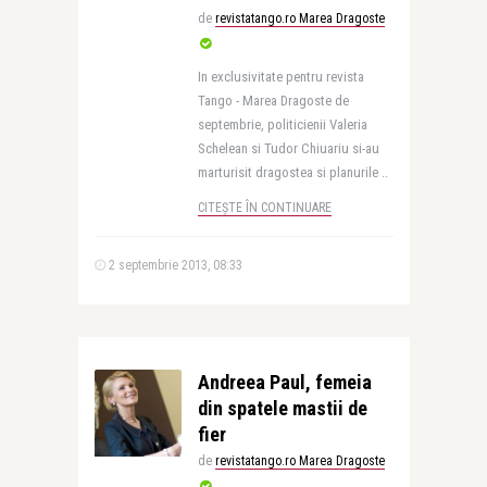
de
revistatango.ro Marea Dragoste
In exclusivitate pentru revista
Tango - Marea Dragoste de
septembrie, politicienii Valeria
Schelean si Tudor Chiuariu si-au
marturisit dragostea si planurile ..
CITEȘTE ÎN CONTINUARE
2 septembrie 2013, 08:33
Andreea Paul, femeia
din spatele mastii de
fier
de
revistatango.ro Marea Dragoste