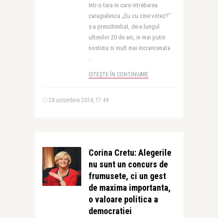
Intr-o tara in care intrebarea
caragialesca „Eu cu cine votez?”
s-a preschimbat, de-a lungul
ultimilor 20 de ani, in mai putin
nostima si mult mai incrancenata
..
CITEȘTE ÎN CONTINUARE
28 octombrie 2014, 17:49
Corina Cretu: Alegerile
nu sunt un concurs de
frumusete, ci un gest
de maxima importanta,
o valoare politica a
democratiei