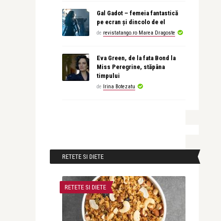
Gal Gadot – femeia fantastică
pe ecran și dincolo de el
de
revistatango.ro Marea Dragoste
Eva Green, de la fata Bond la
Miss Peregrine, stăpâna
timpului
de
Irina Botezatu
RETETE SI DIETE
RETETE SI DIETE