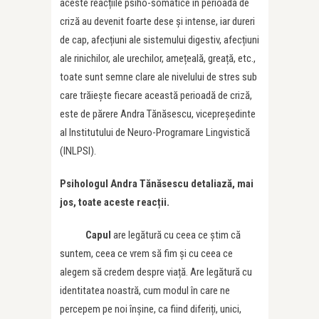
aceste reacțiile psiho-somatice în perioada de
criză au devenit foarte dese și intense, iar dureri
de cap, afecțiuni ale sistemului digestiv, afecțiuni
ale rinichilor, ale urechilor, amețeală, greață, etc.,
toate sunt semne clare ale nivelului de stres sub
care trăiește fiecare această perioadă de criză,
este de părere Andra Tănăsescu, vicepreședinte
al Institutului de Neuro-Programare Lingvistică
(INLPSI).
Psihologul Andra Tănăsescu detaliază, mai
jos, toate aceste reacții.
Capul
are legătură cu ceea ce știm că
suntem, ceea ce vrem să fim și cu ceea ce
alegem să credem despre viață. Are legătură cu
identitatea noastră, cum modul în care ne
percepem pe noi înșine, ca fiind diferiți, unici,