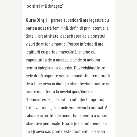
loc și să mă detașez”.
Gura/Dinții
– partea superioară are legătură cu
partea noastră feminină, definită prin: atenția la
detalii, creativitate, capacitatea de a construi
visuri de viitor, empatie. Partea inferioară are
legătură cu partea masculină, anume cu:
capacitatea de a analiza, decide și acționa
pentru îndeplinirea visurilor. Dezechilibrul între
cele două aspecte sau incapacitatea temporară
de a face ceva în direcția obiectivelor noastre se
poate manifesta la nivelul gurii/dinților.
“Reamintește-ți că este o situație temporară.
Totul va trece și lucrurile vor reveni la normal. Ai
răbdare și profită de acest timp pentru a stabili
obiective personale. Poate ți-ai dorit mereu să
înveți ceva sau poate este momentul ideal să