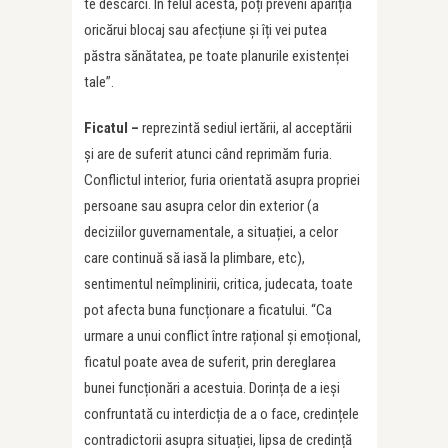
te descarci. În felul acesta, poți preveni apariția
oricărui blocaj sau afecțiune și îți vei putea
păstra sănătatea, pe toate planurile existenței
tale”.
Ficatul –
reprezintă sediul iertării, al acceptării
și are de suferit atunci când reprimăm furia.
Conflictul interior, furia orientată asupra propriei
persoane sau asupra celor din exterior (a
deciziilor guvernamentale, a situației, a celor
care continuă să iasă la plimbare, etc),
sentimentul neîmplinirii, critica, judecata, toate
pot afecta buna funcționare a ficatului. “Ca
urmare a unui conflict între rațional și emoțional,
ficatul poate avea de suferit, prin dereglarea
bunei funcționări a acestuia. Dorința de a ieși
confruntată cu interdicția de a o face, credințele
contradictorii asupra situației, lipsa de credință