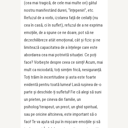
(cea mai tragică, de cele mai multe ori) gâtul
nostru manifestând dureri, “înțepeniri”, etc.
Refuzul de a vorbi, izolarea față de ceilalți (nu
cea în casă, ci în suflet), refuzul de a ne exprima
emoțiile, de a spune ce ne doare, pot să ne
dezechilibreze atât emoțional, cât și fizic și ne
limitează capacitatea de a înțelege care este
abordarea cea mai potrivită situației. Ce poți
face? Vorbește despre ceea ce simți! Acum, mai
mult ca niciodată, toți simțim frică, nesiguranță.
Toți trăim în incertitudine și asta este foarte
evidentă pentru toată lumea! Lasă rușinea de-o
parte și deschide-ți sufletul! Fie că alegi să suni
un prieten, pe cineva din familie, un
psiholog/terapeut, un preot, un ghid spiritual,
sau pe oricine altcineva, este important să o
faci! Te va ajuta să pui în mișcare emoțiile și să