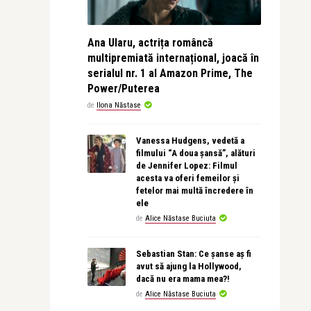
Ana Ularu, actrița româncă
multipremiată internațional, joacă în
serialul nr. 1 al Amazon Prime, The
Power/Puterea
de
Ilona Năstase
Vanessa Hudgens, vedetă a
filmului “A doua șansă”, alături
de Jennifer Lopez: Filmul
acesta va oferi femeilor și
fetelor mai multă încredere în
ele
de
Alice Năstase Buciuta
Sebastian Stan: Ce șanse aș fi
avut să ajung la Hollywood,
dacă nu era mama mea?!
de
Alice Năstase Buciuta