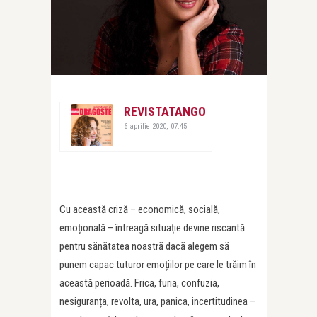
REVISTATANGO
6 aprilie 2020, 07:45
Cu această criză – economică, socială,
emoțională – întreagă situație devine riscantă
pentru sănătatea noastră dacă alegem să
punem capac tuturor emoțiilor pe care le trăim în
această perioadă. Frica, furia, confuzia,
nesiguranța, revolta, ura, panica, incertitudinea –