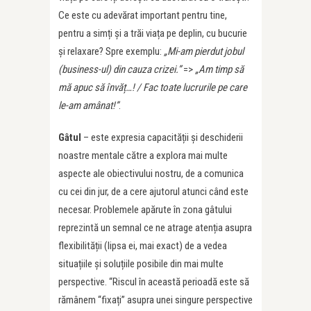
Ce este cu adevărat important pentru tine,
pentru a simți și a trăi viața pe deplin, cu bucurie
și relaxare? Spre exemplu:
„Mi-am pierdut jobul
(business-ul) din cauza crizei.”
=>
„Am timp să
mă apuc să învăț…! / Fac toate lucrurile pe care
le-am amânat!”
.
Gâtul
– este expresia capacității și deschiderii
noastre mentale către a explora mai multe
aspecte ale obiectivului nostru, de a comunica
cu cei din jur, de a cere ajutorul atunci când este
necesar. Problemele apărute în zona gâtului
reprezintă un semnal ce ne atrage atenția asupra
flexibilității (lipsa ei, mai exact) de a vedea
situațiile și soluțiile posibile din mai multe
perspective. “Riscul în această perioadă este să
rămânem “fixați” asupra unei singure perspective