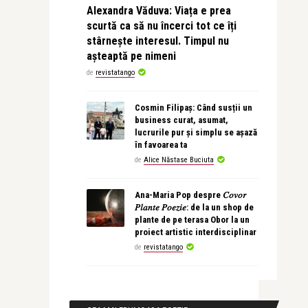
Alexandra Văduva: Viața e prea
scurtă ca să nu încerci tot ce îți
stârnește interesul. Timpul nu
așteaptă pe nimeni
de
revistatango
Cosmin Filipaș: Când susții un
business curat, asumat,
lucrurile pur și simplu se așază
în favoarea ta
de
Alice Năstase Buciuta
Ana-Maria Pop despre 𝐶𝑜𝑣𝑜𝑟
𝑃𝑙𝑎𝑛𝑡𝑒 𝑃𝑜𝑒𝑧𝑖𝑒: de la un shop de
plante de pe terasa Obor la un
proiect artistic interdisciplinar
de
revistatango