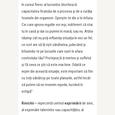
în cursul firesc al lucrurilor, blochează
capacitatea ficatului de a procesa și de a curăța
toxinele din organism. Oprește-te din a te înfuria.
Cei care ignora regulile vor ieși, indiferent că stai
tu în casă și dai cu pumnii în masă, sau nu. Atâta
tduimp cât nu poți influența situația în nici un fel,
ce rost are să îți riști sănătatea, judecând și
înfuriindu-te pe lucrurile care sunt în afara
controlului tău? Protejează-ți mintea și sufletul
și fă ceea ce știi că este mai bine. Odată ce
ieșim din această situație, este important să fim
cu toții sănătoși pe toate planurile, astfel încât
să putem să ne revenim repede, lucrând în
echipă”.
Rinichii –
reprezintă centrul
exprimării
de sine,
al exprimării talentelor sau capacităților, al