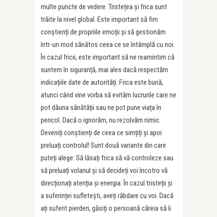
multe puncte de vedere. Tristețea și frica sunt
trăite la nivel global. Este important să fim
conștienți de propriile emoții și să gestionăm
într-un mod sănătos ceea ce se întâmplă cu noi.
În cazul fricii, este important să ne reamintim că
suntem în siguranță, mai ales dacă respectăm
indicațiile date de autorități. Frica este bună,
atunci când vine vorba să evităm lucrurile care ne
pot dăuna sănătății sau ne pot pune viața în
pericol. Dacă o ignorăm, nu rezolvăm nimic.
Deveniți conștienți de ceea ce simțiți și apoi
preluați controlul! Sunt două variante din care
puteți alege: Să lăsați frica să vă controleze sau
să preluați volanul și să decideți voi încotro vă
direcționați atenția și energia. În cazul tristeții și
a suferinței sufletești, aveți răbdare cu voi. Dacă
ați suferit pierderi, găsiți o persoană căreia să îi