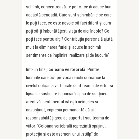
schimb, concentrează-te pe tot ce îți aduce bun
această perioadă. Care sunt schimbările pe care
le poți face, ce este nevoie să faci diferit și cum
poți să-ți îmbunătățești viața de aici încolo? Ce
poți face pentru alții? Contribuția personală ajută
mult la eliminarea furiei și aduce în schimb
sentimente de împlinire, realizare și de bucurie”.
Într-un final,
c
oloana vertebrală
.
Printre
lucrurile care pot provoca reacții somatice la
nivelul coloanei vertebrale sunt teama de viitor și
lipsa de susținere financiară, lipsa de susținere
afectivă, sentimentul că ești neînțeles și
nesusținut, impresia permanentă că ai
responsabilități greu de suportat sau teama de
viitor. “Coloana vertebrală reprezintă sprijinul,
protecția și este asemeni unui „stâlp” de