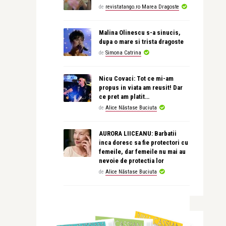
de
revistatango.ro Marea Dragoste
Malina Olinescu s-a sinucis,
dupa o mare si trista dragoste
de
Simona Catrina
Nicu Covaci: Tot ce mi-am
propus in viata am reusit! Dar
ce pret am platit…
de
Alice Năstase Buciuta
AURORA LIICEANU: Barbatii
inca doresc sa fie protectori cu
femeile, dar femeile nu mai au
nevoie de protectia lor
de
Alice Năstase Buciuta