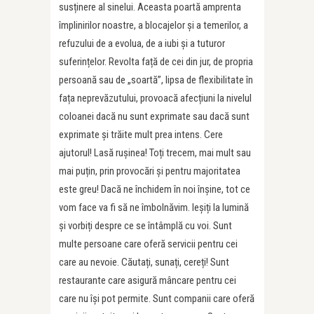
susținere al sinelui. Aceasta poartă amprenta
împlinirilor noastre, a blocajelor și a temerilor, a
refuzului de a evolua, de a iubi și a tuturor
suferințelor. Revolta față de cei din jur, de propria
persoană sau de „soartă”, lipsa de flexibilitate în
fața neprevăzutului, provoacă afecțiuni la nivelul
coloanei dacă nu sunt exprimate sau dacă sunt
exprimate și trăite mult prea intens. Cere
ajutorul! Lasă rușinea! Toți trecem, mai mult sau
mai puțin, prin provocări și pentru majoritatea
este greu! Dacă ne închidem în noi înșine, tot ce
vom face va fi să ne îmbolnăvim. Ieșiți la lumină
și vorbiți despre ce se întâmplă cu voi. Sunt
multe persoane care oferă servicii pentru cei
care au nevoie. Căutați, sunați, cereți! Sunt
restaurante care asigură mâncare pentru cei
care nu își pot permite. Sunt companii care oferă