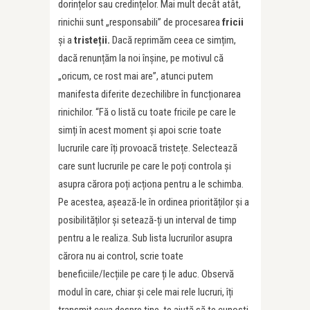
dorințelor sau credințelor. Mai mult decât atât,
rinichii sunt „responsabili” de procesarea
fricii
și a
tristeții.
Dacă reprimăm ceea ce simțim,
dacă renunțăm la noi înșine, pe motivul că
„oricum, ce rost mai are”, atunci putem
manifesta diferite dezechilibre în funcționarea
rinichilor. “Fă o listă cu toate fricile pe care le
simți în acest moment și apoi scrie toate
lucrurile care îți provoacă tristețe. Selectează
care sunt lucrurile pe care le poți controla și
asupra cărora poți acționa pentru a le schimba.
Pe acestea, așează-le în ordinea priorităților și a
posibilităților și setează-ți un interval de timp
pentru a le realiza. Sub lista lucrurilor asupra
cărora nu ai control, scrie toate
beneficiile/lecțiile pe care ți le aduc. Observă
modul în care, chiar și cele mai rele lucruri, îți
transmit ceva despre tine, te ajută să te cunoști,