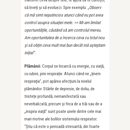
să înveți și să evoluezi. Spre exemplu:
„Observ
că mă simt neputincios atunci când nu pot avea
control asupra situației mele.
=> Mi-am limitat
oportunitățile, căutând să am controlul mereu.
Am oportunitatea de a încerca ceva cu totul nou
și să obțin ceva mult mai bun decât mă așteptam
inițial”.
Plămânii
. Corpul se încarcă cu energie, cu viață,
cu iubire, prin respirație. Atunci când ne „ținem
respirația”, pot apărea afecțiuni la nivelul
plămânilor. Stările de depresie, de doliu, de
tristețe profundă, nemanifestată sau
neverbalizată, precum și frica de a trăi sau de a
„inspira viață” sunt poate unele dintre cele mai
mari motive ale bolilor sistemului respirator.
“Știu că este o perioadă stresantă, din foarte