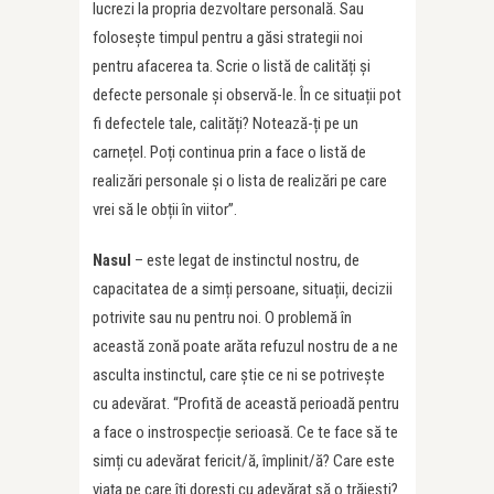
lucrezi la propria dezvoltare personală. Sau
folosește timpul pentru a găsi strategii noi
pentru afacerea ta. Scrie o listă de calități și
defecte personale și observă-le. În ce situații pot
fi defectele tale, calități? Notează-ți pe un
carnețel. Poți continua prin a face o listă de
realizări personale și o lista de realizări pe care
vrei să le obții în viitor”.
Nasul
– este legat de instinctul nostru, de
capacitatea de a simți persoane, situații, decizii
potrivite sau nu pentru noi. O problemă în
această zonă poate arăta refuzul nostru de a ne
asculta instinctul, care știe ce ni se potrivește
cu adevărat. “Profită de această perioadă pentru
a face o instrospecție serioasă. Ce te face să te
simți cu adevărat fericit/ă, împlinit/ă? Care este
viața pe care îți dorești cu adevărat să o trăiești?