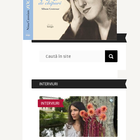
CAUTĂ ÎN SITE
INTERVIURI
INTERVIURI