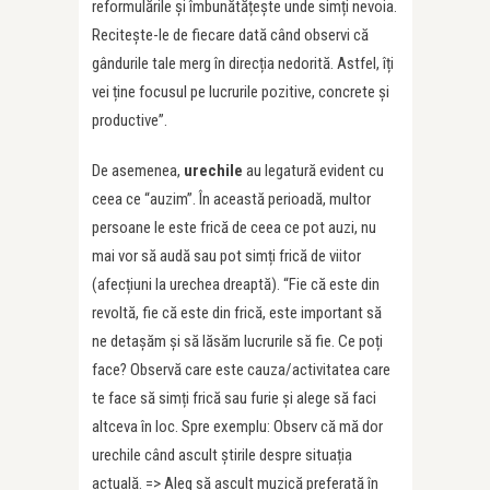
reformulările și îmbunătățește unde simți nevoia.
Recitește-le de fiecare dată când observi că
gândurile tale merg în direcția nedorită. Astfel, îți
vei ține focusul pe lucrurile pozitive, concrete și
productive”.
De asemenea,
urechile
au legatură evident cu
ceea ce “auzim”. În această perioadă, multor
persoane le este frică de ceea ce pot auzi, nu
mai vor să audă sau pot simți frică de viitor
(afecțiuni la urechea dreaptă). “Fie că este din
revoltă, fie că este din frică, este important să
ne detașăm și să lăsăm lucrurile să fie. Ce poți
face? Observă care este cauza/activitatea care
te face să simți frică sau furie și alege să faci
altceva în loc. Spre exemplu: Observ că mă dor
urechile când ascult știrile despre situația
actuală. => Aleg să ascult muzică preferată în