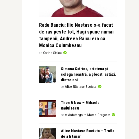
Radu Banciu: Ilie Nastase s-a facut
de ras peste tot, Hagi spune numai
tampenii, Andreea Raicu era ca
Monica Columbeanu
de
Corina Stoica
Simona Catrina, prietena și
colega noastră, a plecat, astăzi,
dintre noi
de
Alice Năstase Buciuta
Then & Now – Mihaela
Radulescu
de
revistatango.ro Marea Dragoste
Alice Nastase Buciuta – Trufia
de a fi tanar