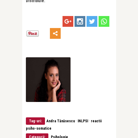
Distribuie:
·
·
Tag-uri:
Andra Tănăsescu
INLPSI
reactii
psiho-somatice
Categorii:
Psihologie