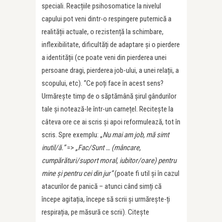
speciali. Reacțiile psihosomatice la nivelul
capului pot veni dintr-o respingere puternică a
realității actuale, o rezistență la schimbare,
inflexibilitate, dificultăți de adaptare și o pierdere
a identității (ce poate veni din pierderea unei
persoane dragi, pierderea job-ului, a unei relații, a
scopului, etc). “Ce poți face în acest sens?
Urmărește timp de o săptămână șirul gândurilor
tale și notează-le într-un carnețel. Recitește la
câteva ore ce ai scris și apoi reformulează, tot în
scris. Spre exemplu: „
Nu mai am job, mă simt
inutil/ă.”
=>
„Fac/Sunt … (mâncare,
cumpărături/suport moral, iubitor/oare) pentru
mine și pentru cei din jur”
(poate fi util și în cazul
atacurilor de panică – atunci când simți că
începe agitația, începe să scrii și urmărește-ți
respirația, pe măsură ce scrii). Citește