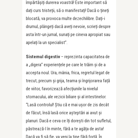
împărtășiți durerea voastră! Este important să
dați curs tristeții, să o manifestați! Dacă o țineți
blocată, va provoca multe dezechilibre. Dați-i
drumul, plângeți dacă aveți nevoie, scrieți despre
asta într-un jurnal, sunați pe cineva apropiat sau
apelați la un specialist”.
Sistemul digestiv
– reprezinta capacitatea de
a „digera” experiențele pe care le trăim și de a
accepta noul. Ura, mânia, frica, regretul legat de
trecut, precum și grija, teama și îngrijorarea față
de viitor, favorizează afecțiunile la nivelul
stomacului, ale vezicii biliare și al intestinelor.
“Lasă controlul! Știu că e mai ușor de zis decât
de făcut, însă lasă orice așteptări ai avut și
planuri. Dacă e ceva ce îți dorești din tot sufletul,
păstrează-l în minte, fără a te agăța de asta!
Dacă va fi să fie, va veni la tine fără forță. În