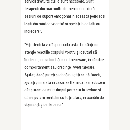
servicii gratuite cui le sunt necesare. Sunt
terapeuți din mai multe domenii care oferă
sesiuni de suport emoțional în această perioadă!
Ieșiți din mintea voastră și apelați la ceilalți cu
încredere”.
“Fiți atenți la voi în perioada asta. Urmăriți cu
atenție reacțiile corpului vostru și căutați să
înțelegeți ce schimbări sunt necesare, în gândire,
comportament sau credințe. Aveți răbdare.
Ajutați dacă puteți și dacă nu știți ce să faceți,
ajutați prin a sta în casă, astfel încât să reducem
cât putem de mult timpul petrecut în izolare și
să ne putem reîntâlni cu toții afară, în condiții de
siguranță și cu bucurie”.