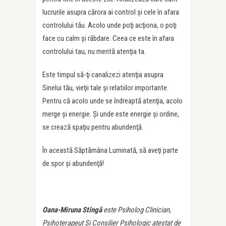
lucrurile asupra cărora ai control şi cele în afara
controlului tău. Acolo unde poţi acţiona, o poţi
face cu calm şi răbdare. Ceea ce este în afara
controlului tau, nu merită atenţia ta.
Este timpul să-ţi canalizezi atenţia asupra
Sinelui tău, vieţii tale şi relatiilor importante.
Pentru că acolo unde se îndreaptă atenţia, acolo
merge şi energie. Şi unde este energie şi ordine,
se crează spaţiu pentru abundenţă.
În această Săptămâna Luminată, să aveţi parte
de spor şi abundenţă!
Oana-Miruna Stîngă
este Psiholog Clinician,
Psihoterapeut Și Consilier Psihologic atestat de