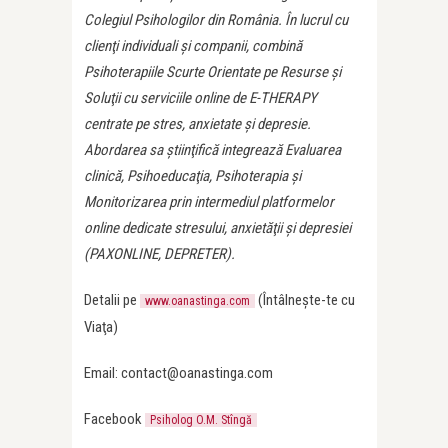
Colegiul Psihologilor din România. În lucrul cu
clienţi individuali şi companii, combină
Psihoterapiile Scurte Orientate pe Resurse şi
Soluţii cu serviciile online de E-THERAPY
centrate pe stres, anxietate şi depresie.
Abordarea sa ştiinţifică integrează Evaluarea
clinică, Psihoeducaţia, Psihoterapia şi
Monitorizarea prin intermediul platformelor
online dedicate stresului, anxietăţii şi depresiei
(PAXONLINE, DEPRETER).
Detalii pe
(Întâlneşte-te cu
www.oanastinga.com
Viaţa)
Email: contact@oanastinga.com
Facebook
Psiholog O.M. Stîngă