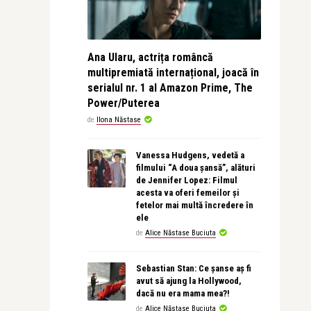
Ana Ularu, actrița româncă
multipremiată internațional, joacă în
serialul nr. 1 al Amazon Prime, The
Power/Puterea
de
Ilona Năstase
Vanessa Hudgens, vedetă a
filmului “A doua șansă”, alături
de Jennifer Lopez: Filmul
acesta va oferi femeilor și
fetelor mai multă încredere în
ele
de
Alice Năstase Buciuta
Sebastian Stan: Ce șanse aș fi
avut să ajung la Hollywood,
dacă nu era mama mea?!
de
Alice Năstase Buciuta