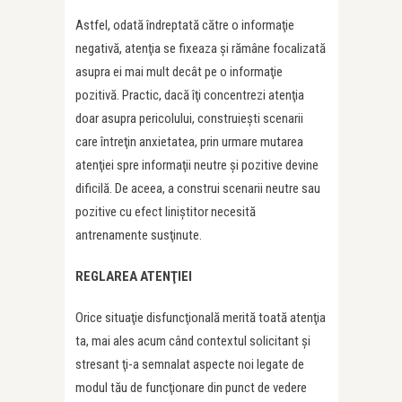
Astfel, odată îndreptată către o informaţie
negativă, atenţia se fixeaza şi rămâne focalizată
asupra ei mai mult decât pe o informaţie
pozitivă. Practic, dacă îţi concentrezi atenţia
doar asupra pericolului, construieşti scenarii
care întreţin anxietatea, prin urmare mutarea
atenţiei spre informaţii neutre şi pozitive devine
dificilă. De aceea, a construi scenarii neutre sau
pozitive cu efect liniştitor necesită
antrenamente susţinute.
REGLAREA ATENŢIEI
Orice situaţie disfuncţională merită toată atenţia
ta, mai ales acum când contextul solicitant şi
stresant ţi-a semnalat aspecte noi legate de
modul tău de funcţionare din punct de vedere