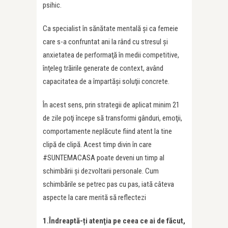
psihic.
Ca specialist în sănătate mentală şi ca femeie
care s-a confruntat ani la rând cu stresul şi
anxietatea de performaţă în medii competitive,
înţeleg trăirile generate de context, având
capacitatea de a împartăşi soluţii concrete.
În acest sens, prin strategii de aplicat minim 21
de zile poţi începe să transformi gânduri, emoţii,
comportamente neplăcute fiind atent la tine
clipă de clipă. Acest timp divin în care
#SUNTEMACASA poate deveni un timp al
schimbării şi dezvoltarii personale. Cum
schimbările se petrec pas cu pas, iată câteva
aspecte la care merită să reflectezi
1.Îndreaptă-ți atenţia pe ceea ce ai de făcut,