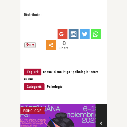
Distribuie:
0
Share
·
·
·
Tag-uri:
acasa
Oana Stiga
psihologie
stam
acasa
Categorii:
Psihologie
PSIHOLOGIE
PSIHOLOGIE