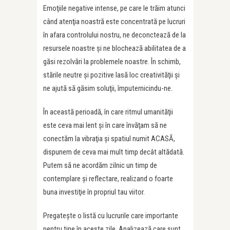
Emoţiile negative intense, pe care le trăim atunci
când atenţia noastră este concentrată pe lucruri
în afara controlului nostru, ne deconctează de la
resursele noastre şi ne blochează abilitatea de a
găsi rezolvări la problemele noastre. În schimb,
stările neutre şi pozitive lasă loc creativităţii şi
ne ajută să găsim soluţii, împuternicindu-ne.
În această perioadă, în care ritmul umanităţii
este ceva mai lent şi în care învăţam să ne
conectăm la vibraţia şi spatiul numit ACASĂ,
dispunem de ceva mai mult timp decât altădată.
Putem să ne acordăm zilnic un timp de
contemplare şi reflectare, realizand o foarte
buna investiţie în propriul tau viitor.
Pregateşte o listă cu lucrurile care importante
pentru tine în aceste zile. Analizează care sunt