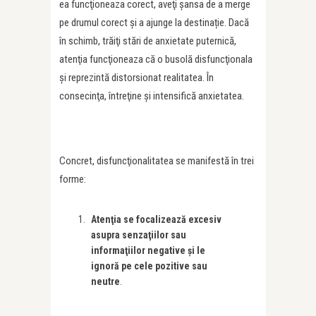
ea funcţioneaza corect, aveţi şansa de a merge
pe drumul corect şi a ajunge la destinație. Dacă
în schimb, trăiţi stări de anxietate puternică,
atenţia funcţioneaza că o busolă disfuncţionala
şi reprezintă distorsionat realitatea. În
consecinţa, întreţine şi intensifică anxietatea.
Concret, disfuncţionalitatea se manifestă în trei
forme:
Atenţia se focalizează excesiv
asupra senzaţiilor sau
informaţiilor negative şi le
ignoră pe cele pozitive sau
neutre
.