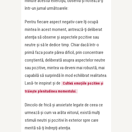
minute acestui exerciţiu, observă şi notează-ţi
într-un jurnal următoarele:
Pentru fiecare aspect negativ care îţi ocupă
mintea în acest moment, antrează-ţi deliberat
atenţia să observe şi aspectele pozitive sau
neutre şi să le dedice timp. Chiar dacă într-o
primă faza poate părea dificil, prin concentrare
conştientă, deliberată asupra aspectelor neutre
sau pozitive, mintea va deveni mai robustă, mai
capabilă să surprindă în mod echilibrat realitatea.
Lasă-te inspirat şi de
Cultivă emoţiile pozitive şi
trăieşte plenitudinea momentului.
Dincolo de frică şi anxietate legate de ceea ce
urmează şi cum va arăta viitorul, există mulţi
stimuli neutri şi pozitivi în exterior spre care
merită să-ţi îndrepţi atenţia.