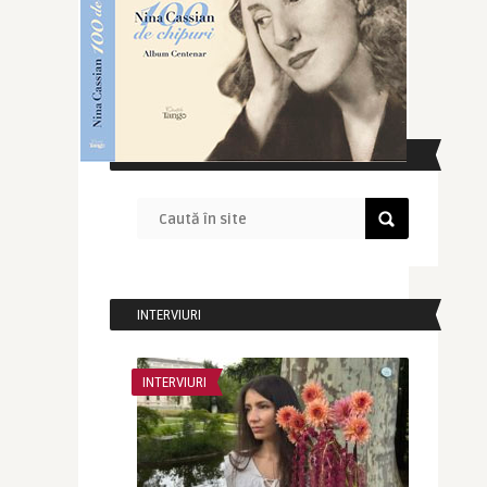
CAUTĂ ÎN SITE
INTERVIURI
INTERVIURI