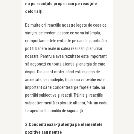
nu pe reacţiile proprii sau pe reacţiile
celorlalţi.
De multe ori, reacţiile noastre legate de ceea ce
simţim, ce credem despre ce se va întâmpla,
comportamentele evitante pe care le practicăm
pot fi bariere reale în calea realizării planurilor
noastre. Pentru a avea rezultate este important
să acţionezi cu toata atenţia şi energia de care
dispui. Din acest motiv, când eşti cuprins de
anxietate, deznădejde, frică sau vinovăţie este
important să te concentrezi pe faptele tale, nu
pe trăiri subiective şi reacţii. Trăirile şi reacţiile
subiective merită explorate ulterior, într-un cadru
terapeutic, în condiţii de siguranţă.
2.Concentrează-ţi atenţia pe elementele
pozitive sau neutre