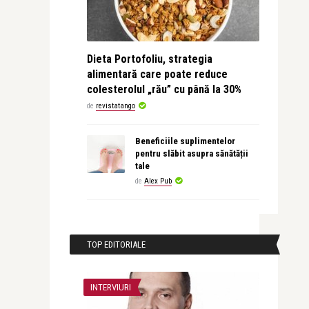
Dieta Portofoliu, strategia
alimentară care poate reduce
colesterolul „rău” cu până la 30%
de
revistatango
Beneficiile suplimentelor
pentru slăbit asupra sănătății
tale
de
Alex Pub
TOP EDITORIALE
INTERVIURI