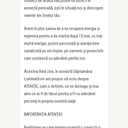
studiezi de acasă sau poate nu lucrezi în
această perioadă, eşti în situaţii noi şi descoperi
valenţe ale Sinelui tău.
Avem în plus şansa de a ne recupera energia şi
regenera pentru a da startul după 15 mai, cu mai
multă energie, putere personală şi atenţia bine
canalizată pe noi înşine, pe oamenii şi proiectele
care contează cu adevărat pentru noi.
Acestea fiind zise, în această Săptamâna
Luminată mi-am propus să scriu despre
ATENŢIE, cum o definim, ce ne distrage şi mai
ales ce ar fi de făcut pentru a FI cu adevărat
prezenţi în propria noastră viaţă.
IMPORTANŢA ATENŢIEI
Realitatea pe care mintea noastră o creează şi