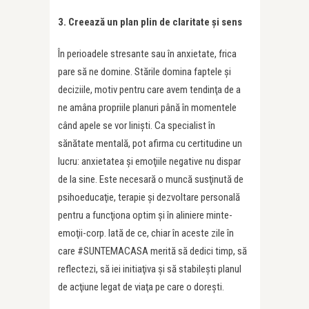
3. Creează un plan plin de claritate şi sens
În perioadele stresante sau în anxietate, frica
pare să ne domine. Stările domina faptele şi
deciziile, motiv pentru care avem tendinţa de a
ne amâna propriile planuri până în momentele
când apele se vor linişti. Ca specialist în
sănătate mentală, pot afirma cu certitudine un
lucru: anxietatea şi emoţiile negative nu dispar
de la sine. Este necesară o muncă susţinută de
psihoeducaţie, terapie şi dezvoltare personală
pentru a funcţiona optim şi în aliniere minte-
emoţii-corp. Iată de ce, chiar în aceste zile în
care #SUNTEMACASA merită să dedici timp, să
reflectezi, să iei initiaţiva şi să stabileşti planul
de acţiune legat de viaţa pe care o doreşti.