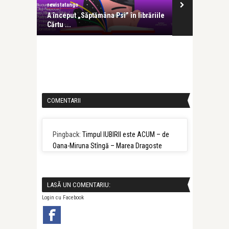
revistatango
revistatango
 soluție
A început „Săptămâna Psi” în librăriile
Ateliere de c
Cărtu ...
gratuite: „Fii 
COMENTARII
Pingback:
Timpul IUBIRII este ACUM – de
Oana-Miruna Stîngă – Marea Dragoste
LASĂ UN COMENTARIU:
Login cu Facebook