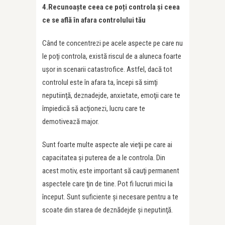
4.Recunoaşte ceea ce poți controla şi ceea
ce se află în afara controlului tău
Când te concentrezi pe acele aspecte pe care nu
le poţi controla, există riscul de a aluneca foarte
uşor in scenarii catastrofice. Astfel, dacă tot
controlul este în afara ta, începi să simţi
neputiinţă, deznadejde, anxietate, emoţii care te
împiedică să acţionezi, lucru care te
demotivează major.
Sunt foarte multe aspecte ale vieţii pe care ai
capacitatea şi puterea de a le controla. Din
acest motiv, este important să cauţi permanent
aspectele care ţin de tine. Pot fi lucruri mici la
început. Sunt suficiente şi necesare pentru a te
scoate din starea de deznădejde şi neputinţă.