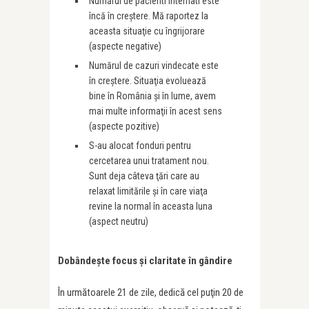
Numărul de pacienti internati este
încă în creştere. Mă raportez la
aceasta situaţie cu îngrijorare
(aspecte negative)
Numărul de cazuri vindecate este
în creştere. Situaţia evoluează
bine în România şi în lume, avem
mai multe informaţii în acest sens
(aspecte pozitive)
S-au alocat fonduri pentru
cercetarea unui tratament nou.
Sunt deja câteva ţări care au
relaxat limitările şi în care viaţa
revine la normal în aceasta luna
(aspect neutru)
Dobândeşte focus şi claritate în gândire
În următoarele 21 de zile, dedică cel puţin 20 de