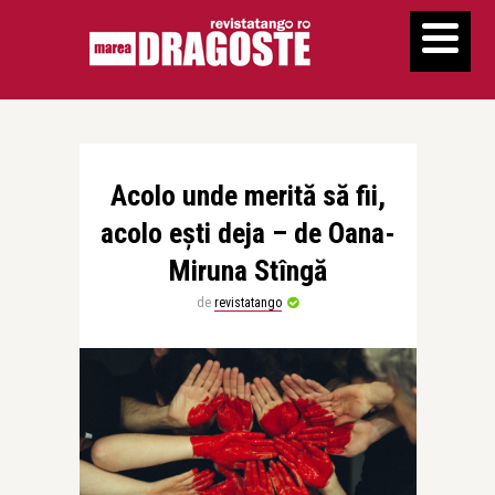
Acolo unde merită să fii,
acolo eşti deja – de Oana-
Miruna Stîngă
de
revistatango