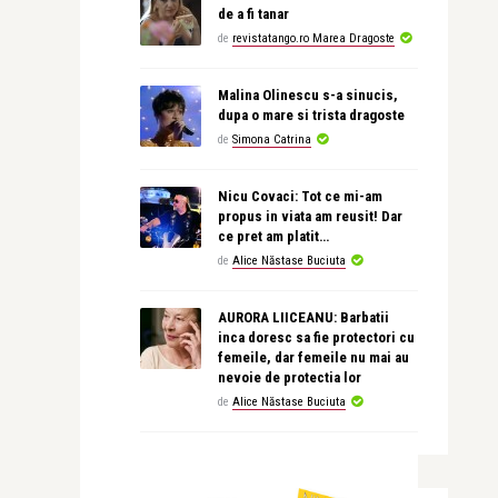
de a fi tanar
de
revistatango.ro Marea Dragoste
Malina Olinescu s-a sinucis,
dupa o mare si trista dragoste
de
Simona Catrina
Nicu Covaci: Tot ce mi-am
propus in viata am reusit! Dar
ce pret am platit…
de
Alice Năstase Buciuta
AURORA LIICEANU: Barbatii
inca doresc sa fie protectori cu
femeile, dar femeile nu mai au
nevoie de protectia lor
de
Alice Năstase Buciuta