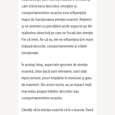
care stă la baza deciziilor, emoţiilor şi
comportamentelor noastre este influenţată
major de funcţionarea atenţiei noastre. Reţinem
şi ne amintim cu precădere acele aspecte pe din
realitatea obiectivă pe care ne focalizăm atenţia.
Fie că vrem, fie că nu, ele ne influenţează în mare
măsură deciziile, comportamentele şi stările
emoţionale.
În același timp, aspectele ignorate de atenţia
noastră, chiar dacă sunt relevante, sunt slab
reprezentate, prost întipărite în memorie şi greu
de reamintit. Din acest motiv, au un impact mult
mai redus asupra trăirilor, deciziilor sau
comportamentelor noastre.
Gândiţi-vă la atenția voastră că la o busola. Dacă