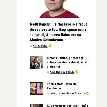
Radu Banciu: Ilie Nastase s-a facut
de ras peste tot, Hagi spune numai
tampenii, Andreea Raicu era ca
Monica Columbeanu
de
Corina Stoica
Simona Catrina, prietena și
colega noastră, a plecat, astăzi,
dintre noi
de
Alice Năstase Buciuta
Then & Now – Mihaela
Radulescu
de
revistatango.ro Marea Dragoste
Alice Nastase Buciuta – Trufia