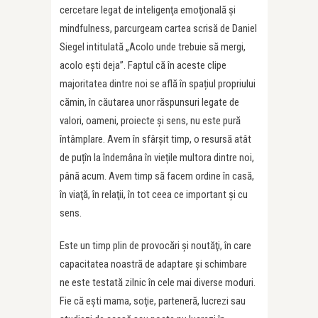
cercetare legat de inteligenţa emoţională şi
mindfulness, parcurgeam cartea scrisă de Daniel
Siegel intitulată „Acolo unde trebuie să mergi,
acolo eşti deja”. Faptul că în aceste clipe
majoritatea dintre noi se află în spațiul propriului
cămin, în căutarea unor răspunsuri legate de
valori, oameni, proiecte şi sens, nu este pură
întâmplare. Avem în sfârşit timp, o resursă atât
de puțîn la îndemâna în viețile multora dintre noi,
până acum. Avem timp să facem ordine în casă,
în viaţă, în relaţii, în tot ceea ce important şi cu
sens.
Este un timp plin de provocări şi noutăţi, în care
capacitatea noastră de adaptare şi schimbare
ne este testată zilnic în cele mai diverse moduri.
Fie că eşti mama, soţie, parteneră, lucrezi sau