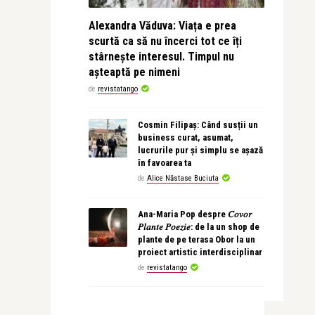
Alexandra Văduva: Viața e prea
scurtă ca să nu încerci tot ce îți
stârnește interesul. Timpul nu
așteaptă pe nimeni
de
revistatango
Cosmin Filipaș: Când susții un
business curat, asumat,
lucrurile pur și simplu se așază
în favoarea ta
de
Alice Năstase Buciuta
Ana-Maria Pop despre 𝐶𝑜𝑣𝑜𝑟
𝑃𝑙𝑎𝑛𝑡𝑒 𝑃𝑜𝑒𝑧𝑖𝑒: de la un shop de
plante de pe terasa Obor la un
proiect artistic interdisciplinar
de
revistatango