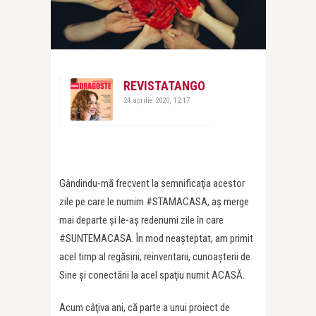
REVISTATANGO
24 aprilie 2020, 12:17
Gândindu-mă frecvent la semnificaţia acestor
zile pe care le numim #STAMACASA, aş merge
mai departe şi le-aş redenumi zile în care
#SUNTEMACASA. În mod neaşteptat, am primit
acel timp al regăsirii, reinventarii, cunoaşterii de
Sine şi conectării la acel spaţiu numit ACASĂ.
Acum câţiva ani, că parte a unui proiect de