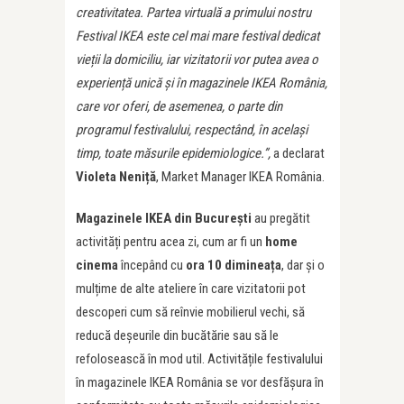
creativitatea. Partea virtuală a primului nostru
Festival IKEA este cel mai mare festival dedicat
vie
ț
ii la domiciliu, iar vizitatorii vor putea avea o
experien
ț
ă unică și în magazinele IKEA România,
care vor oferi, de asemenea, o parte din
programul festivalului, respectând, în același
timp, toate măsurile epidemiologice.”,
a declarat
Violeta Neni
ț
ă
, Market Manager IKEA România.
Magazinele IKEA din București
au pregătit
activități pentru acea zi, cum ar fi un
home
cinema
începând cu
ora 10
diminea
ț
a
, dar și o
mulțime de alte ateliere în care vizitatorii pot
descoperi cum să reînvie mobilierul vechi, să
reducă deșeurile din bucătărie sau să le
refolosească în mod util. Activitățile festivalului
în magazinele IKEA România se vor desfășura în