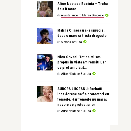
Alice Nastase Buciuta – Trufia
de a fi tanar
de
revistatango.ro Marea Dragoste
Malina Olinescu s-a sinucis,
dupa o mare si trista dragoste
de
Simona Catrina
Nicu Covaci: Tot ce mi-am
propus in viata am reusit! Dar
ce pret am platit…
de
Alice Năstase Buciuta
AURORA LIICEANU: Barbatii
inca doresc sa fie protectori cu
femeile, dar femeile nu mai au
nevoie de protectia lor
de
Alice Năstase Buciuta