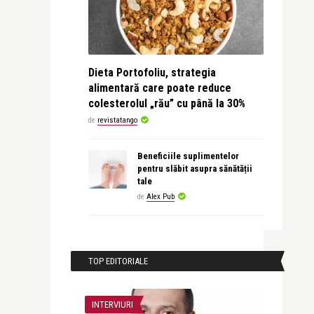
Dieta Portofoliu, strategia
alimentară care poate reduce
colesterolul „rău” cu până la 30%
de
revistatango
Beneficiile suplimentelor
pentru slăbit asupra sănătății
tale
de
Alex Pub
TOP EDITORIALE
INTERVIURI