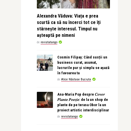
Alexandra Văduva: Viața e prea
scurtă ca să nu încerci tot ce îți
stârnește interesul. Timpul nu
așteaptă pe nimeni
de
revistatango
Cosmin Filipaș: Când susții un
business curat, asumat,
lucrurile pur și simplu se așază
în favoarea ta
de
Alice Năstase Buciuta
Ana-Maria Pop despre 𝐶𝑜𝑣𝑜𝑟
𝑃𝑙𝑎𝑛𝑡𝑒 𝑃𝑜𝑒𝑧𝑖𝑒: de la un shop de
plante de pe terasa Obor la un
proiect artistic interdisciplinar
de
revistatango