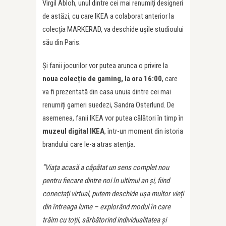
Virgil Abloh, unul dintre cei mai renumiți designeri
de astăzi, cu care IKEA a colaborat anterior la
colecția MARKERAD, va deschide ușile studioului
său din Paris.
Și fanii jocurilor vor putea arunca o privire la
noua colec
ț
ie de gaming, la ora 16:00
, care
va fi prezentată din casa unuia dintre cei mai
renumiți gameri suedezi, Sandra Österlund. De
asemenea, fanii IKEA vor putea călători în timp în
muzeul digital IKEA
, într-un moment din istoria
brandului care le-a atras atenția.
”Via
ț
a acasă a căpătat un sens complet nou
pentru fiecare dintre noi în ultimul an și, fiind
conecta
ț
i virtual, putem deschide ușa multor vie
ț
i
din întreaga lume – explorând modul în care
trăim cu to
ț
ii, sărbătorind individualitatea și