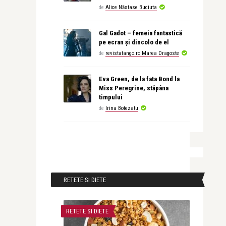
de
Alice Năstase Buciuta
Gal Gadot – femeia fantastică
pe ecran și dincolo de el
de
revistatango.ro Marea Dragoste
Eva Green, de la fata Bond la
Miss Peregrine, stăpâna
timpului
de
Irina Botezatu
RETETE SI DIETE
RETETE SI DIETE