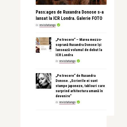
Pass:ages de Ruxandra Donose s-a
lansat la ICR Londra. Galerie FOTO
de
revistatango
„Pe:trecere” – Marea mezzo-
soprană Ruxandra Donose își
lansează volumul de debut la
ICR Londra
de
revistatango
„Pe:trecere” de Ruxandra
Donose. „Scrierile ei sunt
stampe japoneze, tablouri care
surprind arhitectura umană în
devenire”
de
revistatango