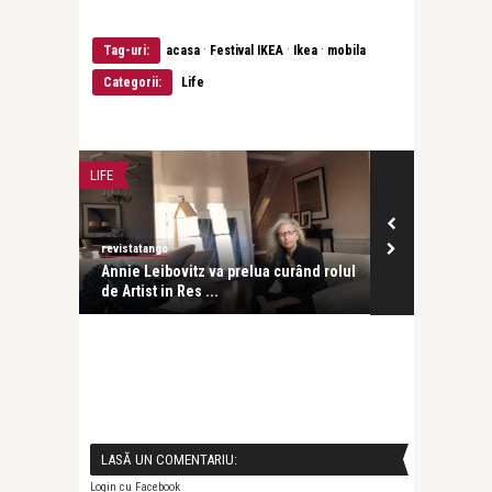
·
·
·
Tag-uri:
acasa
Festival IKEA
Ikea
mobila
Categorii:
Life
LIFE
LIFE
revistatango
revistatango
 sau
Annie Leibovitz va prelua curând rolul
Au început lu
de Artist in Res ...
noului magazi
LASĂ UN COMENTARIU:
Login cu Facebook