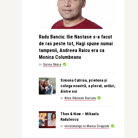
Radu Banciu: Ilie Nastase s-a facut
de ras peste tot, Hagi spune numai
tampenii, Andreea Raicu era ca
Monica Columbeanu
de
Corina Stoica
Simona Catrina, prietena și
colega noastră, a plecat, astăzi,
dintre noi
de
Alice Năstase Buciuta
Then & Now – Mihaela
Radulescu
de
revistatango.ro Marea Dragoste