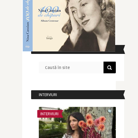
CAUTĂ ÎN SITE
INTERVIURI
INTERVIURI