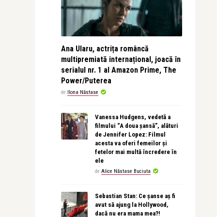
Ana Ularu, actrița româncă
multipremiată internațional, joacă în
serialul nr. 1 al Amazon Prime, The
Power/Puterea
de
Ilona Năstase
Vanessa Hudgens, vedetă a
filmului “A doua șansă”, alături
de Jennifer Lopez: Filmul
acesta va oferi femeilor și
fetelor mai multă încredere în
ele
de
Alice Năstase Buciuta
Sebastian Stan: Ce șanse aș fi
avut să ajung la Hollywood,
dacă nu era mama mea?!