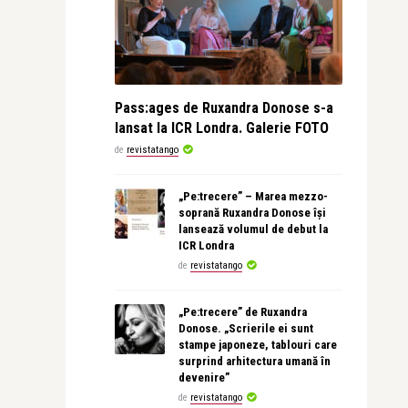
Pass:ages de Ruxandra Donose s-a
lansat la ICR Londra. Galerie FOTO
de
revistatango
„Pe:trecere” – Marea mezzo-
soprană Ruxandra Donose își
lansează volumul de debut la
ICR Londra
de
revistatango
„Pe:trecere” de Ruxandra
Donose. „Scrierile ei sunt
stampe japoneze, tablouri care
surprind arhitectura umană în
devenire”
de
revistatango