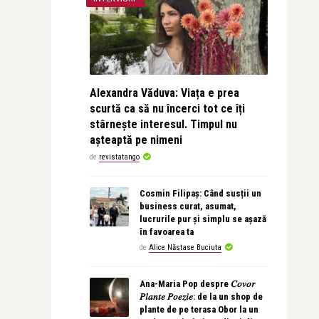
Alexandra Văduva: Viața e prea
scurtă ca să nu încerci tot ce îți
stârnește interesul. Timpul nu
așteaptă pe nimeni
de
revistatango
Cosmin Filipaș: Când susții un
business curat, asumat,
lucrurile pur și simplu se așază
în favoarea ta
de
Alice Năstase Buciuta
Ana-Maria Pop despre 𝐶𝑜𝑣𝑜𝑟
𝑃𝑙𝑎𝑛𝑡𝑒 𝑃𝑜𝑒𝑧𝑖𝑒: de la un shop de
plante de pe terasa Obor la un