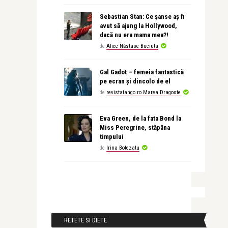
Sebastian Stan: Ce șanse aș fi
avut să ajung la Hollywood,
dacă nu era mama mea?!
de
Alice Năstase Buciuta
Gal Gadot – femeia fantastică
pe ecran și dincolo de el
de
revistatango.ro Marea Dragoste
Eva Green, de la fata Bond la
Miss Peregrine, stăpâna
timpului
de
Irina Botezatu
RETETE SI DIETE