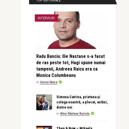
TOP EDITORIALE
INTERVIURI
Radu Banciu: Ilie Nastase s-a facut
de ras peste tot, Hagi spune numai
tampenii, Andreea Raicu era ca
Monica Columbeanu
de
Corina Stoica
Simona Catrina, prietena și
colega noastră, a plecat, astăzi,
dintre noi
de
Alice Năstase Buciuta
Then & Now – Mihaela