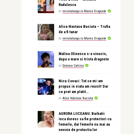
Radulescu
de
revistatango.ro Marea Dragoste
Alice Nastase Buciuta – Trufia
de a fi tanar
de
revistatango.ro Marea Dragoste
Malina Olinescu s-a sinucis,
dupa o mare si trista dragoste
de
Simona Catrina
Nicu Covaci: Tot ce mi-am
propus in viata am reusit! Dar
ce pret am platit…
de
Alice Năstase Buciuta
AURORA LIICEANU: Barbatii
inca doresc sa fie protectori cu
femeile, dar femeile nu mai au
nevoie de protectia lor