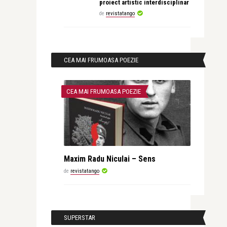
proiect artistic interdisciplinar
de
revistatango
CEA MAI FRUMOASA POEZIE
CEA MAI FRUMOASA POEZIE
Maxim Radu Niculai – Sens
de
revistatango
SUPERSTAR