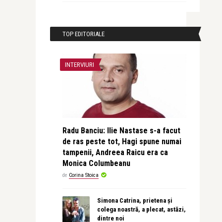
TOP EDITORIALE
INTERVIURI
Radu Banciu: Ilie Nastase s-a facut
de ras peste tot, Hagi spune numai
tampenii, Andreea Raicu era ca
Monica Columbeanu
de
Corina Stoica
Simona Catrina, prietena și
colega noastră, a plecat, astăzi,
dintre noi