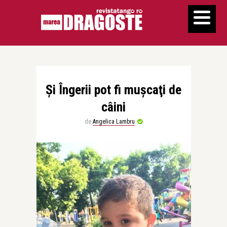
Şi Îngerii pot fi muşcaţi de
câini
de
Angelica Lambru