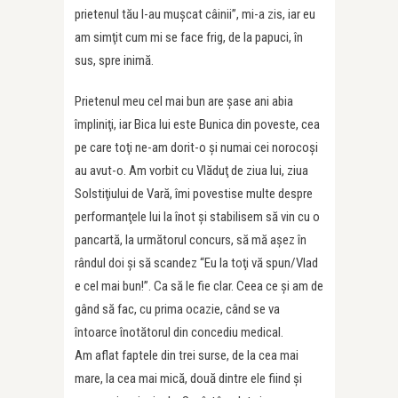
prietenul tău l-au muşcat câinii”, mi-a zis, iar eu
am simţit cum mi se face frig, de la papuci, în
sus, spre inimă.
Prietenul meu cel mai bun are şase ani abia
împliniţi, iar Bica lui este Bunica din poveste, cea
pe care toţi ne-am dorit-o şi numai cei norocoşi
au avut-o. Am vorbit cu Vlăduţ de ziua lui, ziua
Solstiţiului de Vară, îmi povestise multe despre
performanţele lui la înot şi stabilisem să vin cu o
pancartă, la următorul concurs, să mă aşez în
rândul doi şi să scandez “Eu la toţi vă spun/Vlad
e cel mai bun!”. Ca să le fie clar. Ceea ce şi am de
gând să fac, cu prima ocazie, când se va
întoarce înotătorul din concediu medical.
Am aflat faptele din trei surse, de la cea mai
mare, la cea mai mică, două dintre ele fiind şi