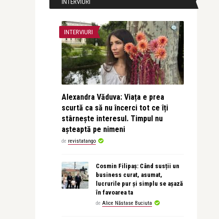
INTERVIURI
INTERVIURI
Alexandra Văduva: Viața e prea
scurtă ca să nu încerci tot ce îți
stârnește interesul. Timpul nu
așteaptă pe nimeni
de
revistatango
Cosmin Filipaș: Când susții un
business curat, asumat,
lucrurile pur și simplu se așază
în favoarea ta
de
Alice Năstase Buciuta