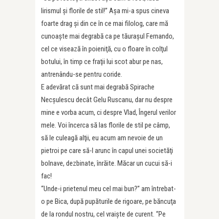
lirismul şi florile de stil!” Aşa mi-a spus cineva
foarte drag şi din ce în ce mai filolog, care mă
cunoaşte mai degrabă ca pe tăuraşul Fernando,
cel ce visează în poieniţă, cu o floare în colţul
botului, în timp ce fraţii lui scot abur pe nas,
antrenându-se pentru coride.
E adevărat că sunt mai degrabă Spirache
Necşulescu decât Gelu Ruscanu, dar nu despre
mine e vorba acum, ci despre Vlad, Îngerul verilor
mele. Voi încerca să las florile de stil pe câmp,
să le culeagă alţii, eu acum am nevoie de un
pietroi pe care să-l arunc în capul unei societăţi
bolnave, dezbinate, înrăite. Măcar un cucui să-i
fac!
“Unde-i prietenul meu cel mai bun?” am întrebat-
o pe Bica, după pupăturile de rigoare, pe băncuţa
de la rondul nostru, cel vraişte de curent. “Pe