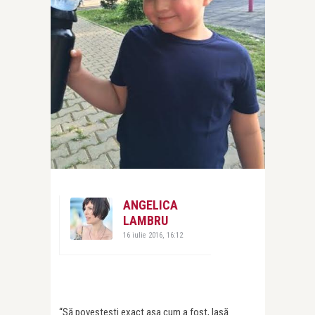
ANGELICA
LAMBRU
16 iulie 2016, 16:12
“Să povesteşti exact aşa cum a fost, lasă