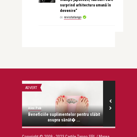
surprind arhitectura umană în
devenire”
de
revistatango
ADVERT
ADVERT
Alex Pub
Alex Pub
onose.
Beneficiile suplimentelor pentru slăbit
Cum inf
asupra sănăt� ...
streetw
Copyright © 2009 - 2023 Cartile Tango SRL / Marea