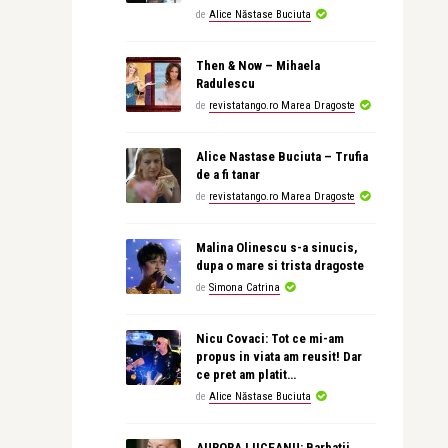
de
Alice Năstase Buciuta
Then & Now – Mihaela
Radulescu
de
revistatango.ro Marea Dragoste
Alice Nastase Buciuta – Trufia
de a fi tanar
de
revistatango.ro Marea Dragoste
Malina Olinescu s-a sinucis,
dupa o mare si trista dragoste
de
Simona Catrina
Nicu Covaci: Tot ce mi-am
propus in viata am reusit! Dar
ce pret am platit…
de
Alice Năstase Buciuta
AURORA LIICEANU: Barbatii