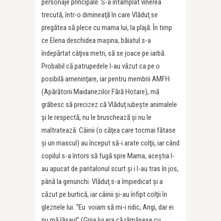
personaje principale. S-a întâmplat vinerea
trecută, într-o dimineaţă în care Vlăduţ se
pregătea să plece cu mama lui, la plajă. În timp
ce Elena deschidea maşina, băiatul s-a
îndepărtat câţiva metri, să se joace pe iarbă.
Probabil că patrupedele l-au văzut ca pe o
posibilă ameninţare, iar pentru membrii AMFH
(Apărătorii Maidanezilor Fără Hotare), mă
grăbesc să precizez că Vlăduţ iubeşte animalele
şi le respectă, nu le bruschează şi nu le
maltratează. Câinii (o căţea care tocmai fătase
şi un mascul) au început să-i arate colţii, iar când
copilul s-a întors să fugă spre Mama, aceştia l-
au apucat de pantalonul scurt şi i l-au tras în jos,
până la genunchi. Vlăduţ s-a împiedicat şi a
căzut pe burtică, iar câinii şi-au înfipt colţii în
gleznele lui. “Eu voiam să mi-i ridic, Angi, dar ei
nu mă lăsau!” (Grija lui era că rămăsese cu