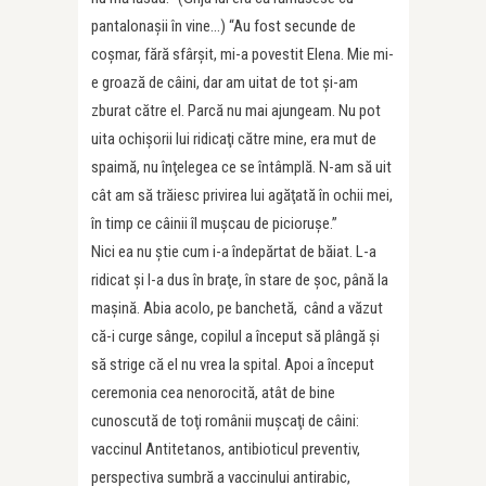
pantalonaşii în vine…) “Au fost secunde de
coşmar, fără sfârşit, mi-a povestit Elena. Mie mi-
e groază de câini, dar am uitat de tot şi-am
zburat către el. Parcă nu mai ajungeam. Nu pot
uita ochişorii lui ridicaţi către mine, era mut de
spaimă, nu înţelegea ce se întâmplă. N-am să uit
cât am să trăiesc privirea lui agăţată în ochii mei,
în timp ce câinii îl muşcau de picioruşe.”
Nici ea nu ştie cum i-a îndepărtat de băiat. L-a
ridicat şi l-a dus în braţe, în stare de şoc, până la
maşină. Abia acolo, pe banchetă, când a văzut
că-i curge sânge, copilul a început să plângă şi
să strige că el nu vrea la spital. Apoi a început
ceremonia cea nenorocită, atât de bine
cunoscută de toţi românii muşcaţi de câini:
vaccinul Antitetanos, antibioticul preventiv,
perspectiva sumbră a vaccinului antirabic,