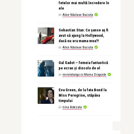
fetelor mai multă încredere în
ele
de
Alice Năstase Buciuta
Sebastian Stan: Ce șanse aș fi
avut să ajung la Hollywood,
dacă nu era mama mea?!
de
Alice Năstase Buciuta
Gal Gadot – femeia fantastică
pe ecran și dincolo de el
de
revistatango.ro Marea Dragoste
Eva Green, de la fata Bond la
Miss Peregrine, stăpâna
timpului
de
Irina Botezatu