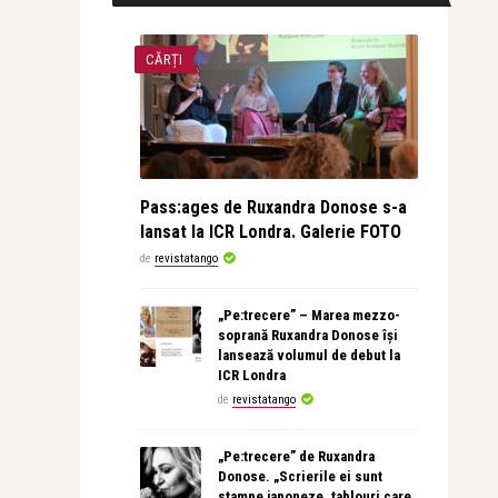
CĂRȚI
Pass:ages de Ruxandra Donose s-a
lansat la ICR Londra. Galerie FOTO
de
revistatango
„Pe:trecere” – Marea mezzo-
soprană Ruxandra Donose își
lansează volumul de debut la
ICR Londra
de
revistatango
„Pe:trecere” de Ruxandra
Donose. „Scrierile ei sunt
stampe japoneze, tablouri care