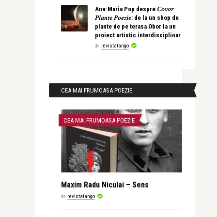
Ana-Maria Pop despre 𝐶𝑜𝑣𝑜𝑟
𝑃𝑙𝑎𝑛𝑡𝑒 𝑃𝑜𝑒𝑧𝑖𝑒: de la un shop de
plante de pe terasa Obor la un
proiect artistic interdisciplinar
de
revistatango
CEA MAI FRUMOASA POEZIE
CEA MAI FRUMOASA POEZIE
Maxim Radu Niculai – Sens
de
revistatango