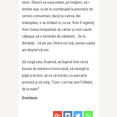
nimic. Elena îi va suna mâine, pe hingheri, să-i
întrebe aşa, ca de la contribuabil la prestator de
servicii comunitare, dacă nu cumva, din
întâmplare, s-au întâlnit ei, cu ea. Vom fi vigilenţi.
Vom forma minipatrule de cartier şi vom caută
căţeaua, să o întrebăm de sănătate… De la
distanţă… că are pui. Dintre noi toţi, numai copilul
are dreptul să uite.
Să curgă vara, Doamnă, iar Îngerul Verii să se
bucure de mierea ei norocoasă, să meargă la
plajă şi la înot, iar eu să mă duc cu pancarta
promisă şi să strig: “Cine-i cel mai tare?/Vlăduţ
de la mare!”
Distribuie: