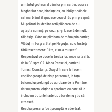
urmăritul grotesc al câinilor prin cartier, sosirea
hingherilor care, bineînţeles, au înhăţat câinele
cel mai blând, îl apucase ceasul rău prin preajmă.
Muşcătorii îşi declinaseră plăcerea de a-i
aştepta cuminţi, pe cozi, şi-şi luaseră de mult,
tălpăşiţa. Când ne plimbam de mâna prin cartier,
Vlăduţ mi l-a şi arătat pe Negruțu’, cu o tristeţe
fără resentiment: “Uite, el m-a muşcat”.
Respectivul se duce în treaba lui, voios şi teafăr,
de la C3 spre C2. Aleea Panselei, cartierul
TomisI, Constanţa. Oraşul în care le facem
copiilor groapă de nisip personală, în faţa
balconului prelungit cu aprobare de la Primărie,
dar nu putem obţine o aprobare cu care să le
închidem boturile haitelor, căci ele nu ştiu să
citească.
Reacţia presei a fost promptă, e adevărat.