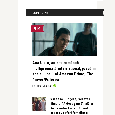
SUPERSTAR
FILM
Ana Ularu, actrița româncă
multipremiată internațional, joacă în
serialul nr. 1 al Amazon Prime, The
Power/Puterea
de
Ilona Năstase
Vanessa Hudgens, vedetă a
filmului “A doua șansă”, alături
de Jennifer Lopez: Filmul
acesta va oferi femeilor și