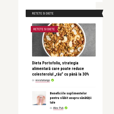
RETETE SI DIETE
RETETE SI DIETE
Dieta Portofoliu, strategia
alimentară care poate reduce
colesterolul „rău” cu până la 30%
de
revistatango
Beneficiile suplimentelor
pentru slăbit asupra sănătății
tale
de
Alex Pub