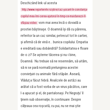
Deschizând link-ul acesta
http://www.reporterntv.ro/ştire/caz-şocant-în-constanţa-
copilul-meu-îmi-cerea-ajutorul-în-timp-ce-maidanezii-îl-
vom mai avea încă o dovadă a
sfâşiau-video
prostiei băştinaşe. O doamnă îşi dă cu părerea,
referitor la un caz similar, petrecut tot în cartier,
şi afirmă că de vină e… bunica copilului. Empatia
e ereditară sau dobândită? Solidaritatea e floare
de-o zi? Se aşterne tăcerea şi nu-i bine,
Doamnă. Nu trebuie să ne resemnăm, să uităm,
să ni se pară normală prelungirea acestei
convieţuiri cu animale fără stăpân. Aseară,
Vlăduţ a făcut febră. Analizele de astăzi au
arătat că a fost vorba de un virus păcătos, care
l-a apucat şi el, de pantalonaşi. Pe Negruțu’ îl
ţinem sub observaţie, în continuare. Despre
căţeaua cea roşcată, cu pui, nu se mai ştie