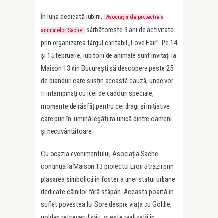
În luna dedicată iubirii,
Asociația de protecție a
sărbătorește 9 ani de activitate
animalelor Sache
prin organizarea târgul caritabil „Love Fair”. Pe 14
și 15 februarie, iubitorii de animale sunt invitați la
Maison 13 din București să descopere peste 25
de branduri care susțin această cauză, unde vor
fi întâmpinați cu idei de cadouri speciale,
momente de răsfăț pentru cei dragi și inițiative
care pun în lumină legătura unică dintre oameni
și necuvântătoare.
Cu ocazia evenimentului, Asociația Sache
continuă la Maison 13 proiectul Eroii Străzii prin
plasarea simbolică în foster a unei statui urbane
dedicate câinilor fără stăpân. Aceasta poartă în
suflet povestea lui Sore despre viața cu Goldie,
golden retrieverul său, și este realizată în