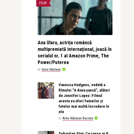
FILM
Ana Ularu, actrița româncă
multipremiată internațional, joacă în
serialul nr. 1 al Amazon Prime, The
Power/Puterea
de
Ilona Năstase
Vanessa Hudgens, vedetă a
filmului “A doua șansă”, alături
de Jennifer Lopez: Filmul
acesta va oferi femeilor și
fetelor mai multă încredere în
ele
de
Alice Năstase Buciuta
Sebastian Stan: Ce șanse aș fi