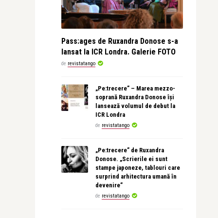
Pass:ages de Ruxandra Donose s-a
lansat la ICR Londra. Galerie FOTO
de
revistatango
„Pe:trecere” – Marea mezzo-
soprană Ruxandra Donose își
lansează volumul de debut la
ICR Londra
de
revistatango
„Pe:trecere” de Ruxandra
Donose. „Scrierile ei sunt
stampe japoneze, tablouri care
surprind arhitectura umană în
devenire”
de
revistatango