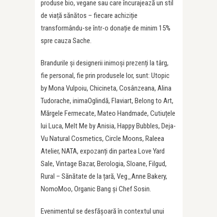
produse bio, vegane sau care încurajează un stil
de viață sănătos – fiecare achiziție
transformându-se într-o donație de minim 15%
spre cauza Sache.
Brandurile și designerii inimoși prezenți la târg,
fie personal, fie prin produsele lor, sunt: Utopic
by Mona Vulpoiu, Chicineta, Cosânzeana, Alina
Tudorache, inimaOglindă, Flaviart, Belong to Art,
Mărgele Fermecate, Mateo Handmade, Cutiuțele
lui Luca, Melt Me by Anisia, Happy Bubbles, Deja-
Vu Natural Cosmetics, Circle Moons, Raleea
Atelier, NATA, expozanți din partea Love Yard
Sale, Vintage Bazar, Berologia, Sloane, Filgud,
Rural – Sănătate de la țară, Veg_Anne Bakery,
NomoMoo, Organic Bang și Chef Sosin.
Evenimentul se desfășoară în contextul unui