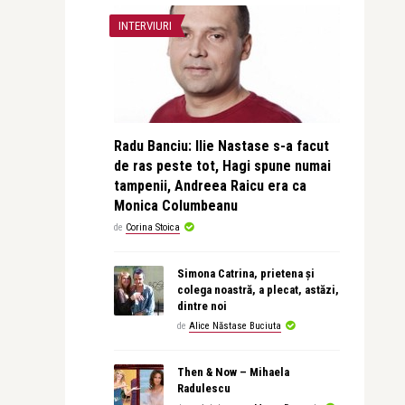
INTERVIURI
Radu Banciu: Ilie Nastase s-a facut
de ras peste tot, Hagi spune numai
tampenii, Andreea Raicu era ca
Monica Columbeanu
de
Corina Stoica
Simona Catrina, prietena și
colega noastră, a plecat, astăzi,
dintre noi
de
Alice Năstase Buciuta
Then & Now – Mihaela
Radulescu