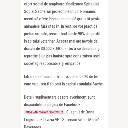
efort social de amploare: finalizarea Spitalului
Social Sache, un proiect inedit din România,
menit să ofere îngrijire medicală gratuită pentru
animalele fără stăpân. În rest, se vor practica
prețuri sociale, reinvestind peste 90% din profit
în spitalul veterinar. Acesta mai are nevoie de
donații de 30,000 EURO pentru a se deschide și
reprezintă un pas înainte spre construirea unei
societăți responsabile și empatice.
Intrarea se face printr-un voucher de 20 de lei
care va putea fi folosit în cadrul standului Sache.
Detalii suplimentare despre eveniment sunt
disponibile pe pagina de Facebook:
. Susținut de Dona.
https://fb.me/e/hNpkxMDZf
Logistica – Divizia VET. Sponsorizat de Merlin’s
Beverages.