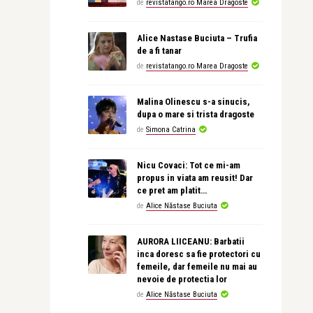
de
revistatango.ro Marea Dragoste
Alice Nastase Buciuta – Trufia
de a fi tanar
de
revistatango.ro Marea Dragoste
Malina Olinescu s-a sinucis,
dupa o mare si trista dragoste
de
Simona Catrina
Nicu Covaci: Tot ce mi-am
propus in viata am reusit! Dar
ce pret am platit…
de
Alice Năstase Buciuta
AURORA LIICEANU: Barbatii
inca doresc sa fie protectori cu
femeile, dar femeile nu mai au
nevoie de protectia lor
de
Alice Năstase Buciuta