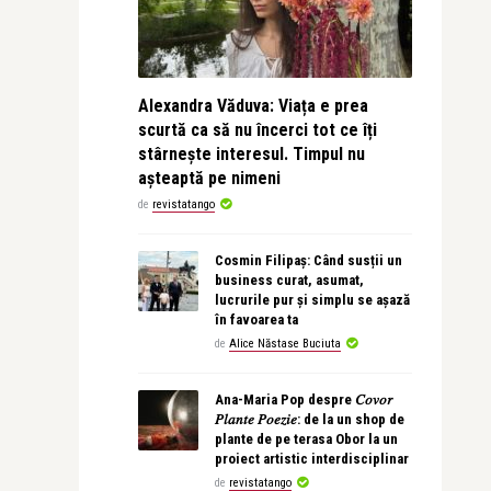
Alexandra Văduva: Viața e prea
scurtă ca să nu încerci tot ce îți
stârnește interesul. Timpul nu
așteaptă pe nimeni
de
revistatango
Cosmin Filipaș: Când susții un
business curat, asumat,
lucrurile pur și simplu se așază
în favoarea ta
de
Alice Năstase Buciuta
Ana-Maria Pop despre 𝐶𝑜𝑣𝑜𝑟
𝑃𝑙𝑎𝑛𝑡𝑒 𝑃𝑜𝑒𝑧𝑖𝑒: de la un shop de
plante de pe terasa Obor la un
proiect artistic interdisciplinar
de
revistatango