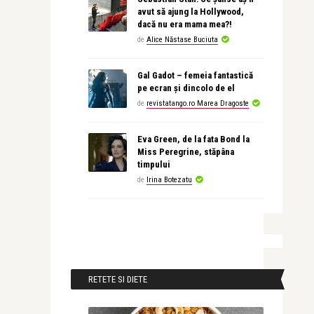
avut să ajung la Hollywood,
dacă nu era mama mea?!
de
Alice Năstase Buciuta
Gal Gadot – femeia fantastică
pe ecran și dincolo de el
de
revistatango.ro Marea Dragoste
Eva Green, de la fata Bond la
Miss Peregrine, stăpâna
timpului
de
Irina Botezatu
RETETE SI DIETE