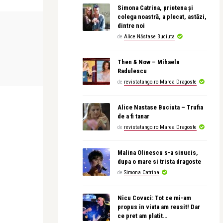
Simona Catrina, prietena și
colega noastră, a plecat, astăzi,
LIFE
CEA MAI FRUMO
dintre noi
de
Alice Năstase Buciuta
revistatango
revistatango
Then & Now – Mihaela
 pentru
Dacă locul ei nu e în ramă, nu trimite
Leonid Dimo
Radulescu
poza mai depar ...
de
revistatango.ro Marea Dragoste
Alice Nastase Buciuta – Trufia
de a fi tanar
de
revistatango.ro Marea Dragoste
Malina Olinescu s-a sinucis,
dupa o mare si trista dragoste
de
Simona Catrina
Nicu Covaci: Tot ce mi-am
propus in viata am reusit! Dar
ce pret am platit…