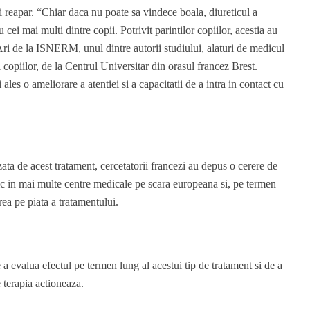
 reapar. “Chiar daca nu poate sa vindece boala, diureticul a
cei mai multi dintre copii. Potrivit parintilor copiilor, acestia au
i de la ISNERM, unul dintre autorii studiului, alaturi de medicul
 copiilor, de la Centrul Universitar din orasul francez Brest.
 ales o ameliorare a atentiei si a capacitatii de a intra in contact cu
zata de acest tratament, cercetatorii francezi au depus o cerere de
inic in mai multe centre medicale pe scara europeana si, pe termen
rea pe piata a tratamentului.
e a evalua efectul pe termen lung al acestui tip de tratament si de a
 terapia actioneaza.