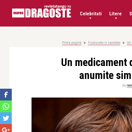
Celebritati
Litere
S
Prima pagină
Frumusete si sanatate
Un 
Un medicament di
anumite sim
de
rev