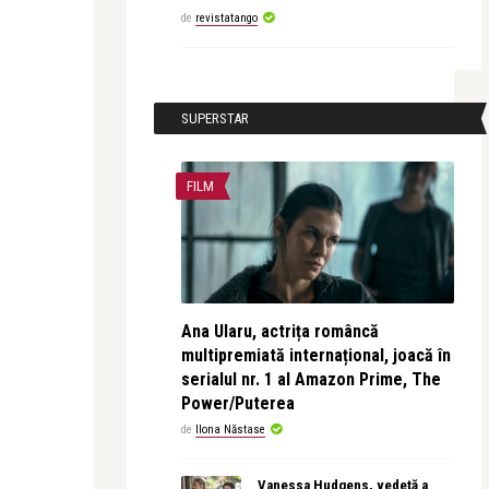
de
revistatango
SUPERSTAR
FILM
Ana Ularu, actrița româncă
multipremiată internațional, joacă în
serialul nr. 1 al Amazon Prime, The
Power/Puterea
de
Ilona Năstase
Vanessa Hudgens, vedetă a