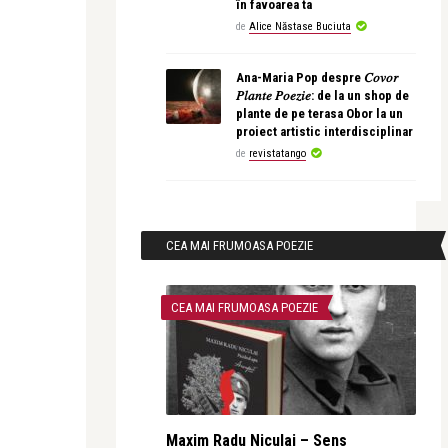
în favoarea ta
de
Alice Năstase Buciuta
Ana-Maria Pop despre 𝐶𝑜𝑣𝑜𝑟
𝑃𝑙𝑎𝑛𝑡𝑒 𝑃𝑜𝑒𝑧𝑖𝑒: de la un shop de
plante de pe terasa Obor la un
proiect artistic interdisciplinar
de
revistatango
CEA MAI FRUMOASA POEZIE
CEA MAI FRUMOASA POEZIE
Maxim Radu Niculai – Sens