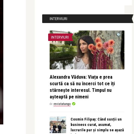
INTERVIURI
INTERVIURI
Alexandra Văduva: Viața e prea
scurtă ca să nu încerci tot ce îți
stârnește interesul. Timpul nu
așteaptă pe nimeni
de
revistatango
Cosmin Filipaș: Când susții un
business curat, asumat,
lucrurile pur și simplu se așază