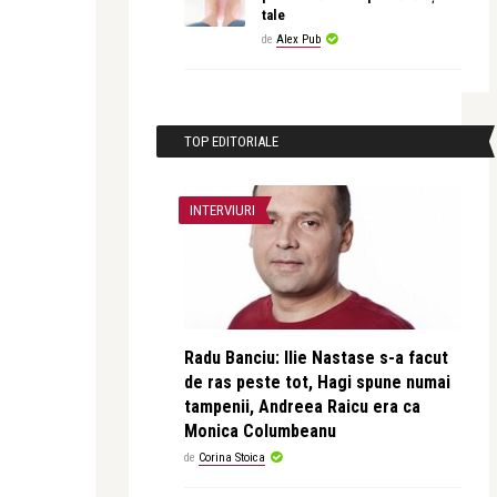
tale
de
Alex Pub
TOP EDITORIALE
INTERVIURI
Radu Banciu: Ilie Nastase s-a facut
de ras peste tot, Hagi spune numai
tampenii, Andreea Raicu era ca
Monica Columbeanu
de
Corina Stoica