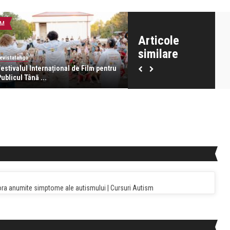
LM
PĂRINȚI ȘI COPII
Articole
similare
evistatango
revistatango
estivalul Internațional de Film pentru
Puterea cititului cu voce tare
ublicul Tână ...
copiii noștri
ora anumite simptome ale autismului | Cursuri Autism