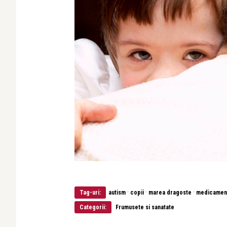
·
·
·
Tag-uri:
autism
copii
marea dragoste
medicament
Categorii:
Frumusete si sanatate