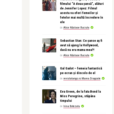
filmului “A doua șansă”, alături
de Jennifer Lopez: Filmul
acesta va oferi femeilor și
fetelor mai multă încredere în
ele
de
Alice Năstase Buciuta
Sebastian Stan: Ce șanse aș fi
avut să ajung la Hollywood,
dacă nu era mama mea?!
de
Alice Năstase Buciuta
Gal Gadot – femeia fantastică
pe ecran și dincolo de el
de
revistatango.ro Marea Dragoste
Eva Green, de la fata Bond la
Miss Peregrine, stăpâna
timpului
de
Irina Botezatu