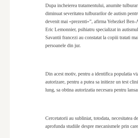
Dupa incheierea tratamentului, anumite tulburari
diminuat severitatea tulburarilor de autism pentru 
devenit mai «prezenti»”, afirma Yehezkel Ben-Ar
Eric Lemonnier, psihiatru specializat in autismul
Savantii francezi au constatat la copiii tratati mai
persoanele din jur.
Din acest motiv, pentru a identifica populatia vi
autorizare, pentru a putea sa initieze un test cl
lung, sa obtina autorizatia necesara pentru lansa
Cercetatorii au subliniat, totodata, necesitatea d
aprofunda studiile despre mecanismele prin care