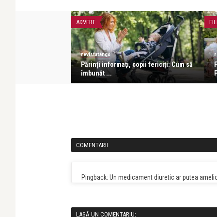
ADVERT
FI
revistatango
r
acho: Îmi iubesc
Părinți informaţi, copii fericiţi: Cum să
F
 o ...
îmbunăt ...
P
COMENTARII
Pingback: Un medicament diuretic ar putea ameli
LASĂ UN COMENTARIU: