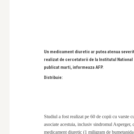
Un medicament diuretic ar putea atenua severit
realizat de cercetatorii de la Institutul Nation
publicat marti, informeaza AFP.
Distribuie:
Studiul a fost realizat pe 60 de copii cu varste cu
asociate acestuia, inclusiv sindromul Asperger, car
medicament diuretic (1 miligram de bumetanida p