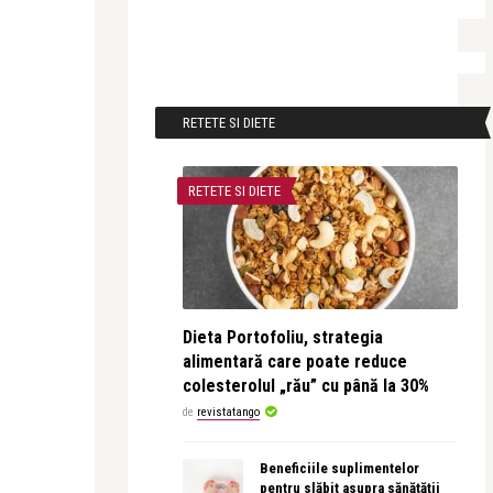
RETETE SI DIETE
RETETE SI DIETE
Dieta Portofoliu, strategia
alimentară care poate reduce
colesterolul „rău” cu până la 30%
de
revistatango
Beneficiile suplimentelor
pentru slăbit asupra sănătății