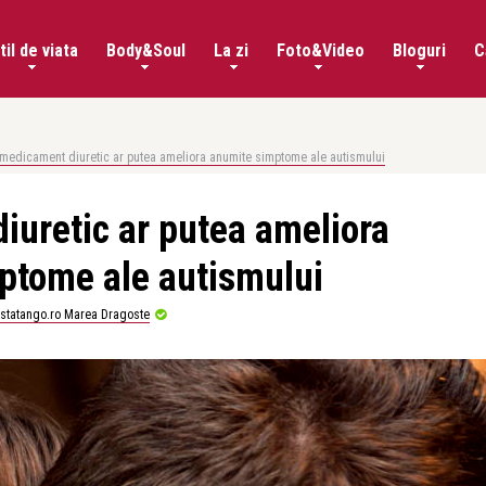
til de viata
Body&Soul
La zi
Foto&Video
Bloguri
C
medicament diuretic ar putea ameliora anumite simptome ale autismului
uretic ar putea ameliora
ptome ale autismului
istatango.ro Marea Dragoste