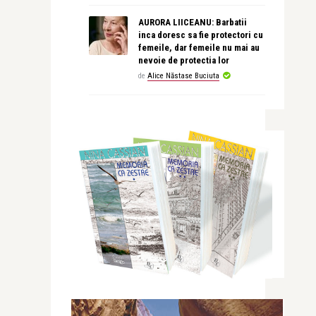
AURORA LIICEANU: Barbatii
inca doresc sa fie protectori cu
femeile, dar femeile nu mai au
nevoie de protectia lor
de
Alice Năstase Buciuta