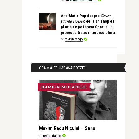
Ana-Maria Pop despre 𝐶𝑜𝑣𝑜𝑟
𝑃𝑙𝑎𝑛𝑡𝑒 𝑃𝑜𝑒𝑧𝑖𝑒: de la un shop de
plante de pe terasa Obor la un
proiect artistic interdisciplinar
de
revistatango
CEA MAI FRUMOASA POEZIE
CEA MAI FRUMOASA POEZIE
Maxim Radu Niculai – Sens
de
revistatango