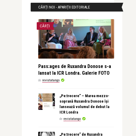
CĂRȚI NOI - APARIȚII EDITORIALE
CĂRȚI
Pass:ages de Ruxandra Donose s-a
lansat la ICR Londra. Galerie FOTO
de
revistatango
„Pe:trecere” – Marea mezzo-
soprană Ruxandra Donose își
lansează volumul de debut la
ICR Londra
de
revistatango
„Pe:trecere” de Ruxandra