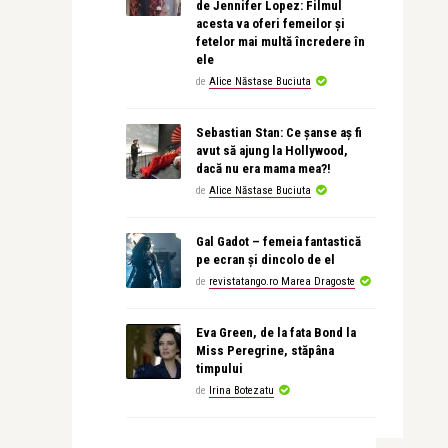
de Jennifer Lopez: Filmul
acesta va oferi femeilor și
fetelor mai multă încredere în
ele
de
Alice Năstase Buciuta
Sebastian Stan: Ce șanse aș fi
avut să ajung la Hollywood,
dacă nu era mama mea?!
de
Alice Năstase Buciuta
Gal Gadot – femeia fantastică
pe ecran și dincolo de el
de
revistatango.ro Marea Dragoste
Eva Green, de la fata Bond la
Miss Peregrine, stăpâna
timpului
de
Irina Botezatu