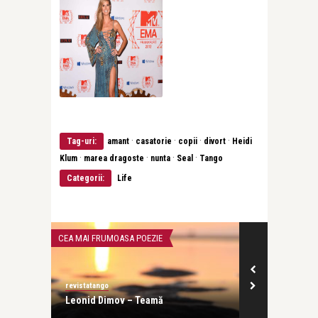
·
·
·
·
Tag-uri:
amant
casatorie
copii
divort
Heidi
·
·
·
·
Klum
marea dragoste
nunta
Seal
Tango
Categorii:
Life
CEA MAI FRUMOASA POEZIE
INTERVIURI
revistatango
revistatango
 vara
Leonid Dimov – Teamă
Evelin-Melin
profesia, dar 