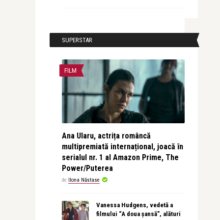
SUPERSTAR
FILM
Ana Ularu, actrița româncă
multipremiată internațional, joacă în
serialul nr. 1 al Amazon Prime, The
Power/Puterea
de
Ilona Năstase
Vanessa Hudgens, vedetă a
filmului “A doua șansă”, alături