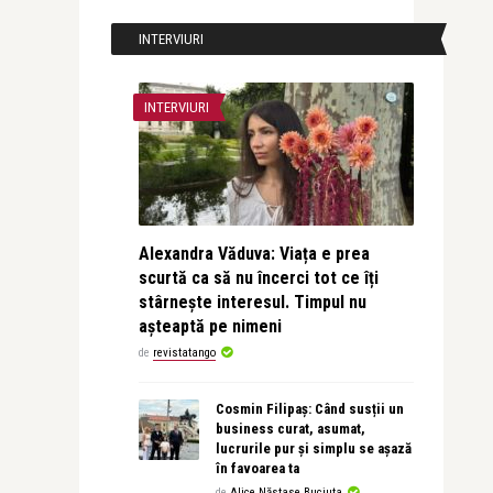
INTERVIURI
INTERVIURI
Alexandra Văduva: Viața e prea
scurtă ca să nu încerci tot ce îți
stârnește interesul. Timpul nu
așteaptă pe nimeni
de
revistatango
Cosmin Filipaș: Când susții un
business curat, asumat,
lucrurile pur și simplu se așază
în favoarea ta
de
Alice Năstase Buciuta