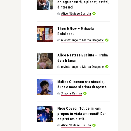
colega noastră, a plecat, astăzi,
dintre noi
de
Alice Năstase Buciuta
Then & Now – Mihaela
Radulescu
de
revistatango.ro Marea Dragoste
Alice Nastase Buciuta – Trufia
de a fi tanar
de
revistatango.ro Marea Dragoste
Malina Olinescu s-a sinucis,
dupa o mare si trista dragoste
de
Simona Catrina
Nicu Covaci: Tot ce mi-am
propus in viata am reusit! Dar
ce pret am platit…
de
Alice Năstase Buciuta