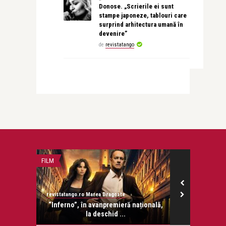
Donose. „Scrierile ei sunt
stampe japoneze, tablouri care
surprind arhitectura umană în
devenire”
de
revistatango
FILM
INTERVIURI
revistatango.ro Marea Dragoste
revistatango.ro
onose.
“Inferno”, în avanpremieră națională,
Claudia Pave
la deschid ...
mea 