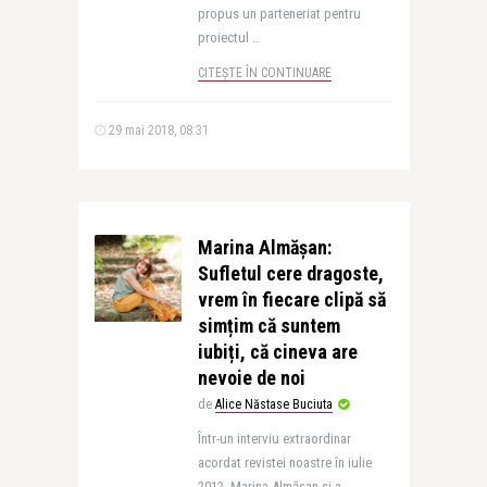
propus un parteneriat pentru
proiectul ..
CITEȘTE ÎN CONTINUARE
29 mai 2018, 08:31
Marina Almășan:
Sufletul cere dragoste,
vrem în fiecare clipă să
simțim că suntem
iubiți, că cineva are
nevoie de noi
de
Alice Năstase Buciuta
Într-un interviu extraordinar
acordat revistei noastre în iulie
2012, Marina Almăşan şi-a