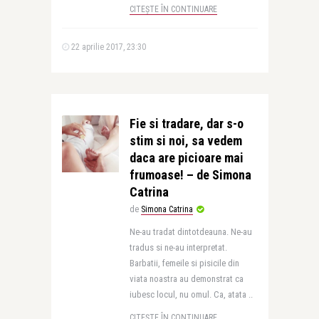
CITEȘTE ÎN CONTINUARE
22 aprilie 2017, 23:30
Fie si tradare, dar s-o
stim si noi, sa vedem
daca are picioare mai
frumoase! – de Simona
Catrina
de
Simona Catrina
Ne-au tradat dintotdeauna. Ne-au
tradus si ne-au interpretat.
Barbatii, femeile si pisicile din
viata noastra au demonstrat ca
iubesc locul, nu omul. Ca, atata ..
CITEȘTE ÎN CONTINUARE