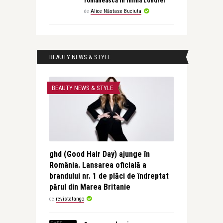
românească în inima Londrei
de
Alice Năstase Buciuta
BEAUTY NEWS & STYLE
BEAUTY NEWS & STYLE
ghd (Good Hair Day) ajunge în
România. Lansarea oficială a
brandului nr. 1 de plăci de îndreptat
părul din Marea Britanie
de
revistatango