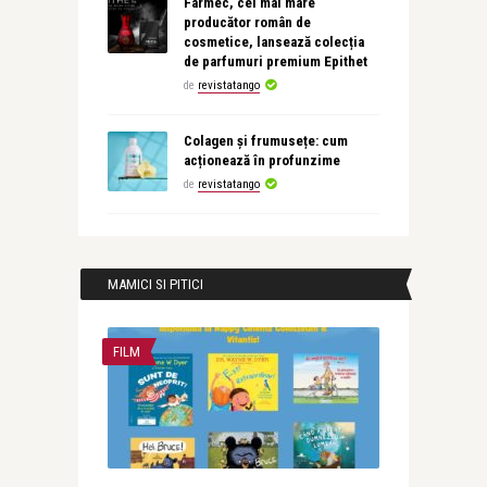
Farmec, cel mai mare
producător român de
cosmetice, lansează colecția
de parfumuri premium Epithet
de
revistatango
Colagen și frumusețe: cum
acționează în profunzime
de
revistatango
MAMICI SI PITICI
FILM