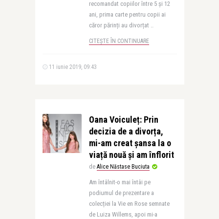
recomandat copiilor între 5 și 12
ani, prima carte pentru copii ai
căror părinți au divorțat ..
CITEȘTE ÎN CONTINUARE
11 iunie 2019, 09:43
Oana Voiculeț: Prin
decizia de a divorța,
mi-am creat șansa la o
viață nouă și am înflorit
de
Alice Năstase Buciuta
Am întâlnit-o mai întâi pe
podiumul de prezentare a
colecției la Vie en Rose semnate
de Luiza Willems, apoi mi-a