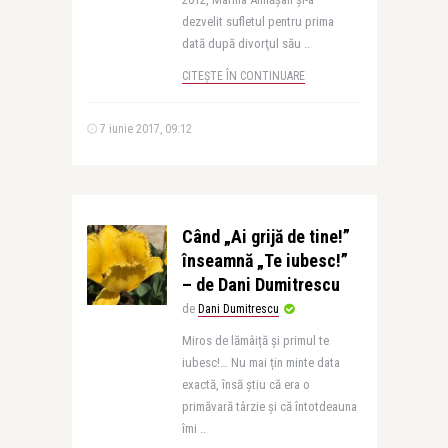
dezvelit sufletul pentru prima
dată după divorţul său ..
CITEȘTE ÎN CONTINUARE
7 iunie 2017, 09:12
Când „Ai grijă de tine!”
înseamnă „Te iubesc!”
– de Dani Dumitrescu
de
Dani Dumitrescu
Miros de lămâiță și primul te
iubesc!… Nu mai țin minte data
exactă, însă știu că era o
primăvară târzie și că întotdeauna
îmi ..