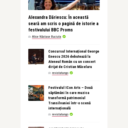
Alexandra Dăriescu: În această
seară am scris o pagină de istorie a
festivalului BBC Proms
de
Alice Năstase Buciuta
Concursul Internațional George
Enescu 2026 debutează la
Ateneul Român cu un concert
dirijat de Cristian Măcelaru
de
revistatango
Festivalul ICon Arts – Două
săptămâni în care muzica
transformă patrimoniul
Transilvaniei într-o scenă
internațională
de
revistatango