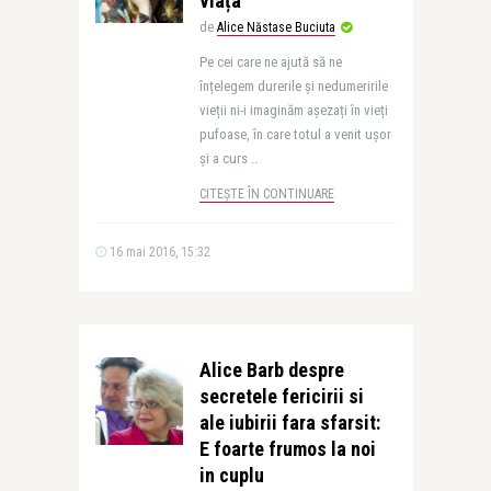
viața
de
Alice Năstase Buciuta
Pe cei care ne ajută să ne
înțelegem durerile și nedumeririle
vieții ni-i imaginăm așezați în vieți
pufoase, în care totul a venit ușor
și a curs ..
CITEȘTE ÎN CONTINUARE
16 mai 2016, 15:32
Alice Barb despre
secretele fericirii si
ale iubirii fara sfarsit:
E foarte frumos la noi
in cuplu