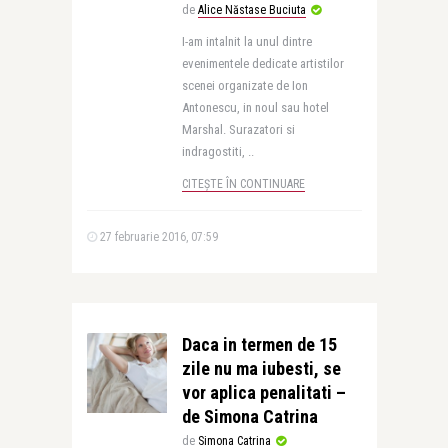
de
Alice Năstase Buciuta
I-am intalnit la unul dintre
evenimentele dedicate artistilor
scenei organizate de Ion
Antonescu, in noul sau hotel
Marshal. Surazatori si
indragostiti, ..
CITEȘTE ÎN CONTINUARE
27 februarie 2016, 07:59
Daca in termen de 15
zile nu ma iubesti, se
vor aplica penalitati –
de Simona Catrina
de
Simona Catrina