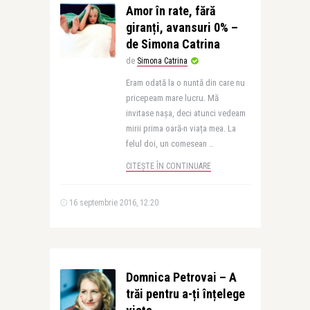
Amor în rate, fără
giranți, avansuri 0% –
de Simona Catrina
de
Simona Catrina
Eram odată la o nuntă din care nu
pricepeam mare lucru. Mă
invitase nașa, deci atunci vedeam
mirii prima oară-n viața mea. La
felul doi, un comesean ..
CITEȘTE ÎN CONTINUARE
16 septembrie 2016, 12:20
Domnica Petrovai – A
trăi pentru a-ți înțelege