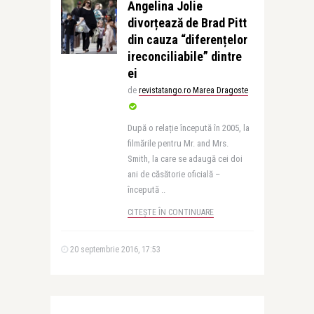
Angelina Jolie
divorțează de Brad Pitt
din cauza “diferențelor
ireconciliabile” dintre
ei
de
revistatango.ro Marea Dragoste
După o relație începută în 2005, la
filmările pentru Mr. and Mrs.
Smith, la care se adaugă cei doi
ani de căsătorie oficială –
începută ..
CITEȘTE ÎN CONTINUARE
20 septembrie 2016, 17:53