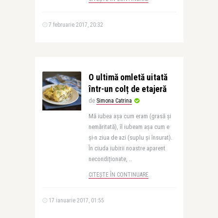
7 februarie 2017, 20:32
O ultimă omletă uitată
într-un colț de etajeră
de
Simona Catrina
Mă iubea așa cum eram (grasă și
nemăritată), îl iubeam așa cum e
și-n ziua de azi (suplu și însurat).
În ciuda iubirii noastre aparent
necondiționate, ..
CITEȘTE ÎN CONTINUARE
17 ianuarie 2017, 01:55