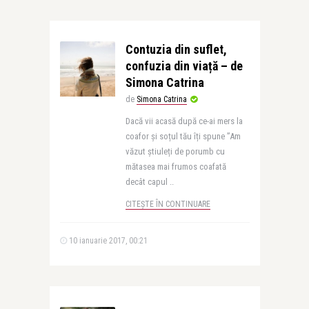
Contuzia din suflet,
confuzia din viață – de
Simona Catrina
de
Simona Catrina
Dacă vii acasă după ce-ai mers la
coafor și soțul tău îți spune ”Am
văzut știuleți de porumb cu
mătasea mai frumos coafată
decât capul ..
CITEȘTE ÎN CONTINUARE
10 ianuarie 2017, 00:21