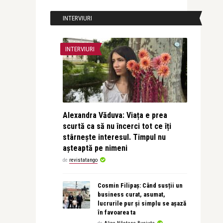
INTERVIURI
INTERVIURI
Alexandra Văduva: Viața e prea
scurtă ca să nu încerci tot ce îți
stârnește interesul. Timpul nu
așteaptă pe nimeni
de
revistatango
Cosmin Filipaș: Când susții un
business curat, asumat,
lucrurile pur și simplu se așază
în favoarea ta