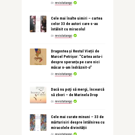
de
revistatango
Cele mai înalte uimiri – cartea
celor 33 de autori care s-au
întâlnit cu miracolul
de
revistatango
Dragostea și Restul Vieții de
Marcel Petrișor: “Cartea asta-i
despre speranța pe care nici
măcar n-am îndrăznit-o”
de
revistatango
Dacă nu poţi să mergi, încearcă
să zbori – de Marinela Drop
de
revistatango
Cele mai curate minuni – 33 de
mărturisiri despre întâlnirea cu
miracolele divinității
de
revistatango