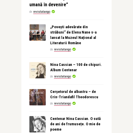
umană în devenire”
de
revistatango
„Povești adevărate din
străbuni” de Elena Nane s-a
lansat la Muzeul Național al
Literaturii Române
de
revistatango
Nina Cassian – 100 de chipuri.
Album Centenar
de
revistatango
Cerșetorul de albastru – de
Crin-Triandafil Theodorescu
de
revistatango
Centenar Nina Cassian. O sută
de ani de frumusețe. O mie de
poeme