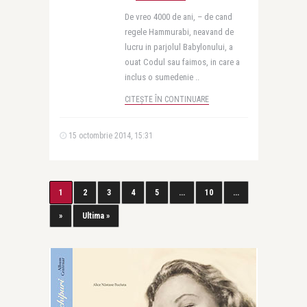
De vreo 4000 de ani, – de cand
regele Hammurabi, neavand de
lucru in parjolul Babylonului, a
ouat Codul sau faimos, in care a
inclus o sumedenie ..
CITEȘTE ÎN CONTINUARE
15 octombrie 2014, 15:31
1
2
3
4
5
...
10
...
»
Ultima »