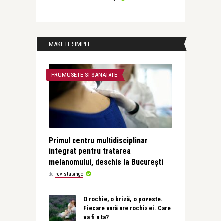
MAKE IT SIMPLE
FRUMUSETE SI SANATATE
Primul centru multidisciplinar
integrat pentru tratarea
melanomului, deschis la București
de
revistatango
O rochie, o briză, o poveste.
Fiecare vară are rochia ei. Care
va fi a ta?