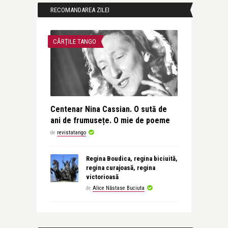
RECOMANDAREA ZILEI
CĂRȚILE TANGO
Centenar Nina Cassian. O sută de
ani de frumusețe. O mie de poeme
de
revistatango
Regina Boudica, regina biciuită,
regina curajoasă, regina
victorioasă
de
Alice Năstase Buciuta