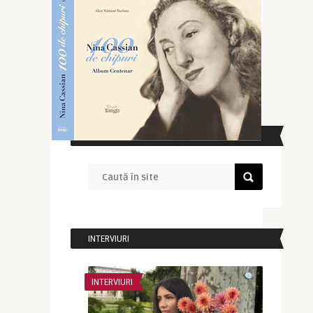
CAUTĂ ÎN SITE
INTERVIURI
INTERVIURI