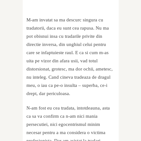
M-am invatat sa ma descurc singura cu
tradatorii, daca eu sunt cea rapusa. Nu ma
pot obisnui insa cu tradarile privite din
directie inversa, din unghiul celui pentru
care se infaptuieste raul. E ca si cum m-as
uita pe vizor din afara usii, vad totul
distorsionat, grotesc, ma dor ochii, ametesc,
nu inteleg. Cand cineva tradeaza de dragul
meu, o iau ca pe-o insulta – superba, ce-i
drept, dar periculoasa.
N-am fost eu cea tradata, intotdeauna, asta
ca sa va confirm ca n-am nici mania
persecutiei, nici egocentrismul minim
necesar pentru a ma considera o victima
profesionista. Dar am asistat la tradari