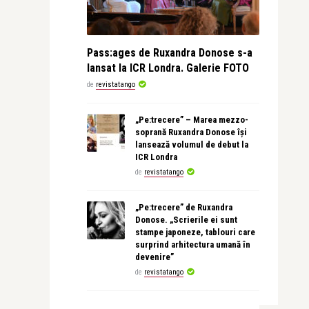
Pass:ages de Ruxandra Donose s-a
lansat la ICR Londra. Galerie FOTO
de
revistatango
„Pe:trecere” – Marea mezzo-
soprană Ruxandra Donose își
lansează volumul de debut la
ICR Londra
de
revistatango
„Pe:trecere” de Ruxandra
Donose. „Scrierile ei sunt
stampe japoneze, tablouri care
surprind arhitectura umană în
devenire”
de
revistatango