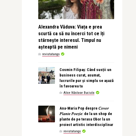
Alexandra Văduva: Viața e prea
scurtă ca să nu încerci tot ce îți
stârnește interesul. Timpul nu
așteaptă pe nimeni
de
revistatango
Cosmin Filipaș: Când susții un
business curat, asumat,
lucrurile pur și simplu se așază
în favoarea ta
de
Alice Năstase Buciuta
Ana-Maria Pop despre 𝐶𝑜𝑣𝑜𝑟
𝑃𝑙𝑎𝑛𝑡𝑒 𝑃𝑜𝑒𝑧𝑖𝑒: de la un shop de
plante de pe terasa Obor la un
proiect artistic interdisciplinar
de
revistatango