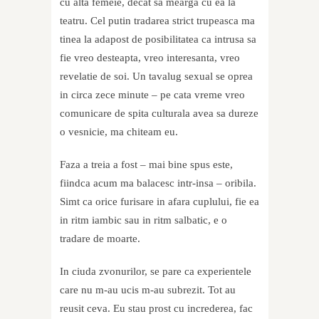
cu alta femeie, decat sa mearga cu ea la
teatru. Cel putin tradarea strict trupeasca ma
tinea la adapost de posibilitatea ca intrusa sa
fie vreo desteapta, vreo interesanta, vreo
revelatie de soi. Un tavalug sexual se oprea
in circa zece minute – pe cata vreme vreo
comunicare de spita culturala avea sa dureze
o vesnicie, ma chiteam eu.
Faza a treia a fost – mai bine spus este,
fiindca acum ma balacesc intr-insa – oribila.
Simt ca orice furisare in afara cuplului, fie ea
in ritm iambic sau in ritm salbatic, e o
tradare de moarte.
In ciuda zvonurilor, se pare ca experientele
care nu m-au ucis m-au subrezit. Tot au
reusit ceva. Eu stau prost cu increderea, fac