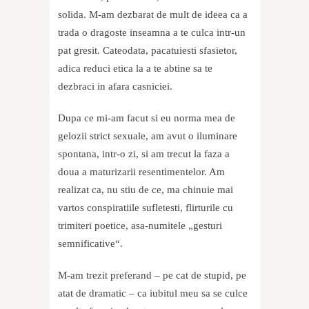
solida. M-am dezbarat de mult de ideea ca a
trada o dragoste inseamna a te culca intr-un
pat gresit. Cateodata, pacatuiesti sfasietor,
adica reduci etica la a te abtine sa te
dezbraci in afara casniciei.
Dupa ce mi-am facut si eu norma mea de
gelozii strict sexuale, am avut o iluminare
spontana, intr-o zi, si am trecut la faza a
doua a maturizarii resentimentelor. Am
realizat ca, nu stiu de ce, ma chinuie mai
vartos conspiratiile sufletesti, flirturile cu
trimiteri poetice, asa-numitele „gesturi
semnificative“.
M-am trezit preferand – pe cat de stupid, pe
atat de dramatic – ca iubitul meu sa se culce