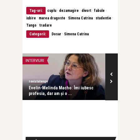
·
·
·
·
Tag-uri:
cuplu
dezamagire
divort
fabule
·
·
·
·
iubire
marea dragoste
Simona Catrina
studentie
·
Tango
tradare
·
Categorii:
Dosar
Simona Catrina
INTERVIURI
INTERVIURI
revistatango
Alice Năstase B
Evelin-Melinda Macho: Îmi iubesc
Mihaela Rădul
profesia, dar am și o ...
venit exact câ