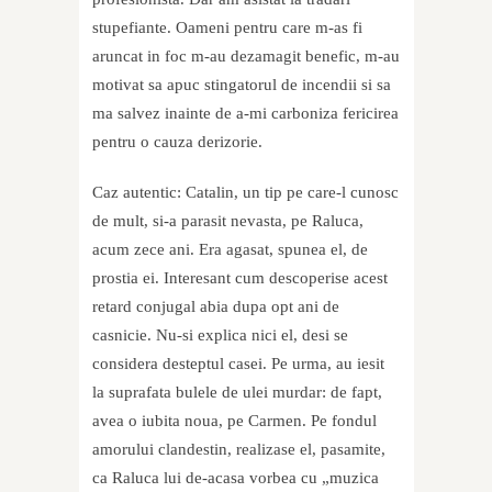
stupefiante. Oameni pentru care m-as fi
aruncat in foc m-au dezamagit benefic, m-au
motivat sa apuc stingatorul de incendii si sa
ma salvez inainte de a-mi carboniza fericirea
pentru o cauza derizorie.
Caz autentic: Catalin, un tip pe care-l cunosc
de mult, si-a parasit nevasta, pe Raluca,
acum zece ani. Era agasat, spunea el, de
prostia ei. Interesant cum descoperise acest
retard conjugal abia dupa opt ani de
casnicie. Nu-si explica nici el, desi se
considera desteptul casei. Pe urma, au iesit
la suprafata bulele de ulei murdar: de fapt,
avea o iubita noua, pe Carmen. Pe fondul
amorului clandestin, realizase el, pasamite,
ca Raluca lui de-acasa vorbea cu „muzica