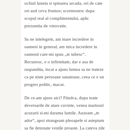
ochiul luneta si spinarea arcada, ori de cate
ori aud ceva frumos; scormonesc dupa
scopul real al complimentului, aplic
prezumtia de vinovatie.
Sa ne intelegem, am mare incredere in
oameni in general, am mica incredere in
oamenii care-mi spun „te iubesc“.
Recunosc, e o infirmitate, dar e asa de
raspandita, incat a ajuns lumea sa ne trateze
ca pe niste persoane sanatoase, ceea ce e un
progres politic, macar.
De ce-am ajuns aici? Fiindca, dupa toate
deversarile de atare cuvinte, venea martorul
acuzarii si-mi darama lumile. Auzeam „te
ador“, apoi strangeam pleoapele si asteptam
sa fie detonate vestile proaste. La cateva zile