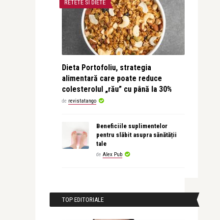
RETETE SI DIETE
Dieta Portofoliu, strategia
alimentară care poate reduce
colesterolul „rău” cu până la 30%
de
revistatango
Beneficiile suplimentelor
pentru slăbit asupra sănătății
tale
de
Alex Pub
TOP EDITORIALE