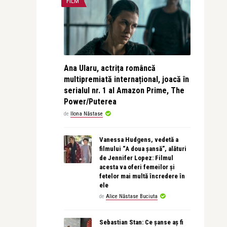
FILM
Ana Ularu, actrița româncă
multipremiată internațional, joacă în
serialul nr. 1 al Amazon Prime, The
Power/Puterea
de
Ilona Năstase
Vanessa Hudgens, vedetă a
filmului “A doua șansă”, alături
de Jennifer Lopez: Filmul
acesta va oferi femeilor și
fetelor mai multă încredere în
ele
de
Alice Năstase Buciuta
Sebastian Stan: Ce șanse aș fi