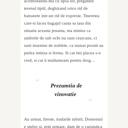
acomodandu-ma cu lipsa lor, pregatind
terenul tiptil, deghizand orice rid de
batranete intr-un rid de expresie. Tineretea
care-si facea bagajul cauta sa iasa din
situatia aceasta jenanta, ma mintea ca
umbrele de sub ochi nu sunt cearcane, ci
sunt insemne de noblete, ca numai prostii au
pielea intinsa si ferma. Si cat imi placea s-o
cred, si cat ii multumeam pentru drog…
Prezumtia de
vinovatie
Au urmat, fireste, tradarile iubirii. Domeniul
e stufos si, prin urmare, dam de o cazuistica