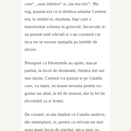
care“, „mai inferior“ si „nu ma risc“. Ma
rog, poanta era ca si distinsa amanta Carmen
era, la randul ei, maritata, fapt care a
transformat schema in genocid. Incurcatii si-
au parasit sotii oficiali si s-au casatorit cat
inca nu se uscase stampila pe hartiile de
divort.
Presupun ca blestemele au ajuns, macar
partial, la locul de destinatie, fiindca trei ani
mai tarziu, Carmen l-a parasit si pe Catalin
care, va repet, isi lasase nevasta pentru ea:
gasise un altul, la fel de insurat, dar la fel de
divortabil ca si fostul.
De curand, m-am intalnit cu Catalin undeva,
din intamplare, si, pentru ca oricum nu mai
avea mare lucru de pierdut, mi-a spus ce-