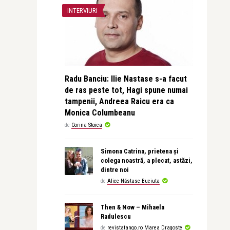
INTERVIURI
Radu Banciu: Ilie Nastase s-a facut
de ras peste tot, Hagi spune numai
tampenii, Andreea Raicu era ca
Monica Columbeanu
de
Corina Stoica
Simona Catrina, prietena și
colega noastră, a plecat, astăzi,
dintre noi
de
Alice Năstase Buciuta
Then & Now – Mihaela
Radulescu
de
revistatango.ro Marea Dragoste