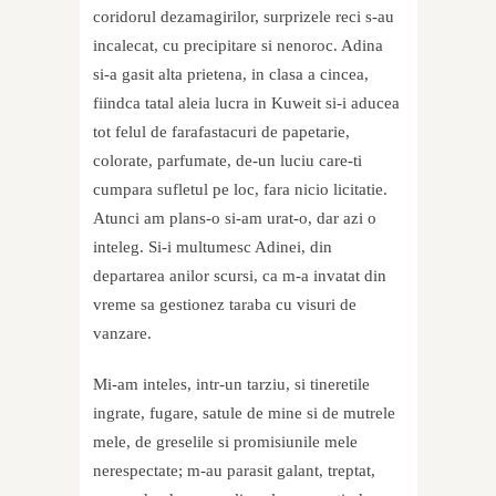
coridorul dezamagirilor, surprizele reci s-au
incalecat, cu precipitare si nenoroc. Adina
si-a gasit alta prietena, in clasa a cincea,
fiindca tatal aleia lucra in Kuweit si-i aducea
tot felul de farafastacuri de papetarie,
colorate, parfumate, de-un luciu care-ti
cumpara sufletul pe loc, fara nicio licitatie.
Atunci am plans-o si-am urat-o, dar azi o
inteleg. Si-i multumesc Adinei, din
departarea anilor scursi, ca m-a invatat din
vreme sa gestionez taraba cu visuri de
vanzare.
Mi-am inteles, intr-un tarziu, si tineretile
ingrate, fugare, satule de mine si de mutrele
mele, de greselile si promisiunile mele
nerespectate; m-au parasit galant, treptat,