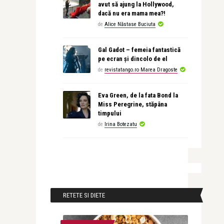
avut să ajung la Hollywood,
dacă nu era mama mea?!
de
Alice Năstase Buciuta
Gal Gadot – femeia fantastică
pe ecran și dincolo de el
de
revistatango.ro Marea Dragoste
Eva Green, de la fata Bond la
Miss Peregrine, stăpâna
timpului
de
Irina Botezatu
RETETE SI DIETE