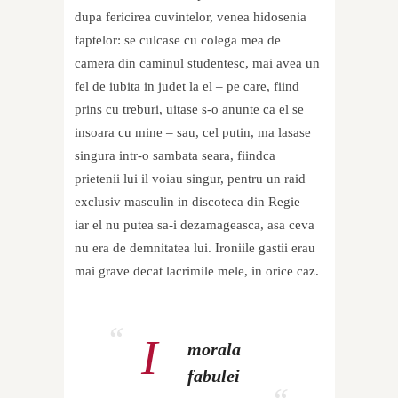
dupa fericirea cuvintelor, venea hidosenia
faptelor: se culcase cu colega mea de
camera din caminul studentesc, mai avea un
fel de iubita in judet la el – pe care, fiind
prins cu treburi, uitase s-o anunte ca el se
insoara cu mine – sau, cel putin, ma lasase
singura intr-o sambata seara, fiindca
prietenii lui il voiau singur, pentru un raid
exclusiv masculin in discoteca din Regie –
iar el nu putea sa-i dezamageasca, asa ceva
nu era de demnitatea lui. Ironiile gastii erau
mai grave decat lacrimile mele, in orice caz.
I
morala
fabulei