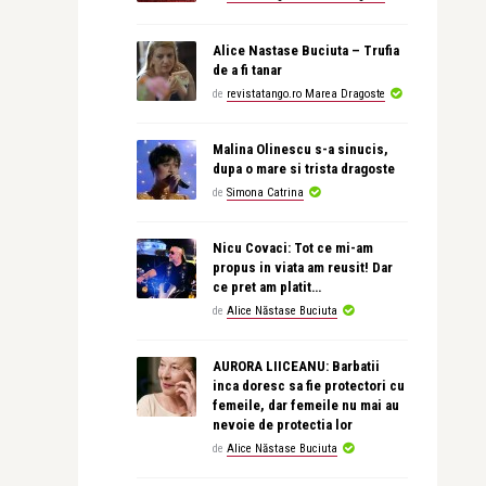
Alice Nastase Buciuta – Trufia
de a fi tanar
de
revistatango.ro Marea Dragoste
Malina Olinescu s-a sinucis,
dupa o mare si trista dragoste
de
Simona Catrina
Nicu Covaci: Tot ce mi-am
propus in viata am reusit! Dar
ce pret am platit…
de
Alice Năstase Buciuta
AURORA LIICEANU: Barbatii
inca doresc sa fie protectori cu
femeile, dar femeile nu mai au
nevoie de protectia lor
de
Alice Năstase Buciuta