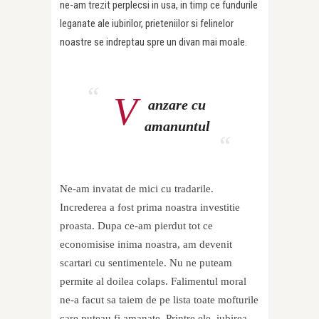
ne-am trezit perplecsi in usa, in timp ce fundurile
leganate ale iubirilor, prieteniilor si felinelor
noastre se indreptau spre un divan mai moale.
V
anzare cu
amanuntul
Ne-am invatat de mici cu tradarile.
Increderea a fost prima noastra investitie
proasta. Dupa ce-am pierdut tot ce
economisise inima noastra, am devenit
scartari cu sentimentele. Nu ne puteam
permite al doilea colaps. Falimentul moral
ne-a facut sa taiem de pe lista toate mofturile
care puteau fi amanate. Printre ele, iubirea.