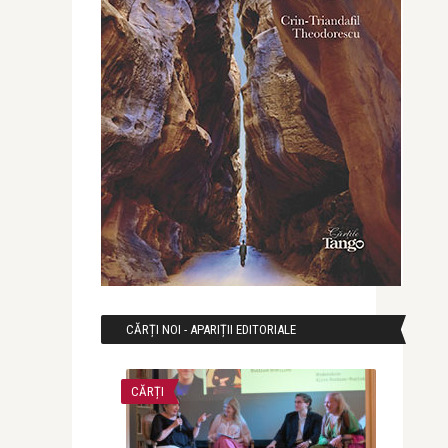
CĂRȚI NOI - APARIȚII EDITORIALE
CĂRȚI