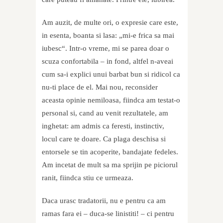
Am auzit, de multe ori, o expresie care este,
in esenta, boanta si lasa: „mi-e frica sa mai
iubesc“. Intr-o vreme, mi se parea doar o
scuza confortabila – in fond, altfel n-aveai
cum sa-i explici unui barbat bun si ridicol ca
nu-ti place de el. Mai nou, reconsider
aceasta opinie nemiloasa, fiindca am testat-o
personal si, cand au venit rezultatele, am
inghetat: am admis ca feresti, instinctiv,
locul care te doare. Ca plaga deschisa si
entorsele se tin acoperite, bandajate fedeles.
Am incetat de mult sa ma sprijin pe piciorul
ranit, fiindca stiu ce urmeaza.
Daca urasc tradatorii, nu e pentru ca am
ramas fara ei – duca-se linistiti! – ci pentru