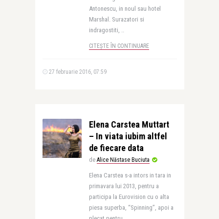
Antonescu, in noul sau hotel
Marshal. Surazatori si
indragostiti, ..
CITEȘTE ÎN CONTINUARE
27 februarie 2016, 07:59
Elena Carstea Muttart
– In viata iubim altfel
de fiecare data
de
Alice Năstase Buciuta
Elena Carstea s-a intors in tara in
primavara lui 2013, pentru a
participa la Eurovision cu o alta
piesa superba, “Spinning”, apoi a
plecat pentru ..