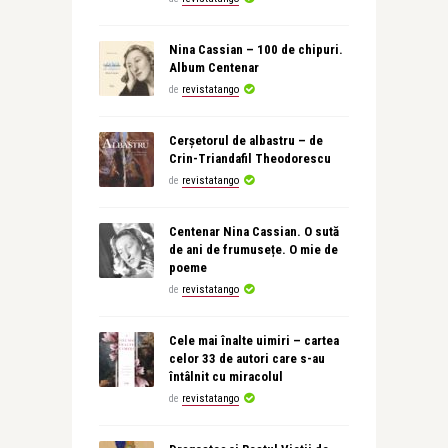
Nina Cassian – 100 de chipuri.
Album Centenar
de
revistatango
Cerșetorul de albastru – de
Crin-Triandafil Theodorescu
de
revistatango
Centenar Nina Cassian. O sută
de ani de frumusețe. O mie de
poeme
de
revistatango
Cele mai înalte uimiri – cartea
celor 33 de autori care s-au
întâlnit cu miracolul
de
revistatango