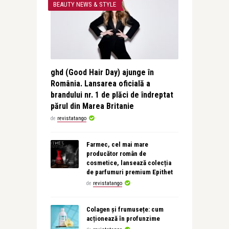
BEAUTY NEWS & STYLE
ghd (Good Hair Day) ajunge în
România. Lansarea oficială a
brandului nr. 1 de plăci de îndreptat
părul din Marea Britanie
de
revistatango
Farmec, cel mai mare
producător român de
cosmetice, lansează colecția
de parfumuri premium Epithet
de
revistatango
Colagen și frumusețe: cum
acționează în profunzime