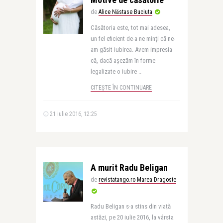
de
Alice Năstase Buciuta
Căsătoria este, tot mai adesea,
un fel eficient de-a ne minți că ne-
am găsit iubirea. Avem impresia
că, dacă așezăm în forme
legalizate o iubire ..
CITEȘTE ÎN CONTINUARE
21 iulie 2016, 12:25
A murit Radu Beligan
de
revistatango.ro Marea Dragoste
Radu Beligan s-a stins din viață
astăzi, pe 20 iulie 2016, la vârsta