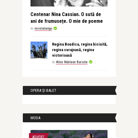
Centenar Nina Cassian. O sută de
ani de frumusețe. O mie de poeme
de
revistatango
Regina Boudica, regina biciuită,
regina curajoasă, regina
victorioasă
de
Alice Năstase Buciuta
OPERA ȘI BALET
MODA
ADVERT