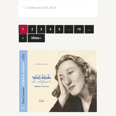
12 februarie 2016, 00:35
1
2
3
4
5
...
10
...
»
Ultima »