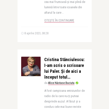
cea mai frumoasă și mai plină de
lumină între toate icoanele din
altarul la care ..
CITEȘTE ÎN CONTINUARE
8 aprilie 2023, 08:28
Cristina Stănciulescu:
I-am scris o scrisoare
lui Paler. Și de aici a
început totul…
de
Alice Năstase Buciuta
A fost campioana emisiunilor de
radio de la care nu-ți puteai
desprinde auzul. A făcut și a
condus cele mai bune reviste