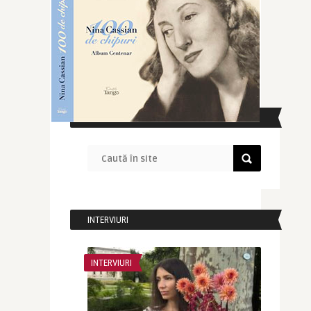
CAUTĂ ÎN SITE
INTERVIURI
INTERVIURI