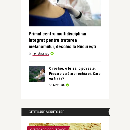
Primul centru multidisciplinar
integrat pentru tratarea
melanomului, deschis la București
de
revistatango
O rochie, o briză, o poveste.
Fiecare vară are rochia ei. Care
va fi a ta?
de
Alex Pub
CITITOARE-SCRIITOARE
CITITOARE-SCRIITOARE