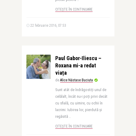
CITEȘTE ÎN CONTINUARE
22 februarie 2016, 07:53
Paul Gabor-Iliescu –
Roxana mi-a redat
viața
de
Alice Năstase Buciuta
Sunt atât de îndrăgostiți unul de
celălalt, încât nu-i poți privi decât
cu sfială, cu uimire, cu ochii în
lacrimi. Iubirea lor, pierdută și
regăsită ..
CITEȘTE ÎN CONTINUARE