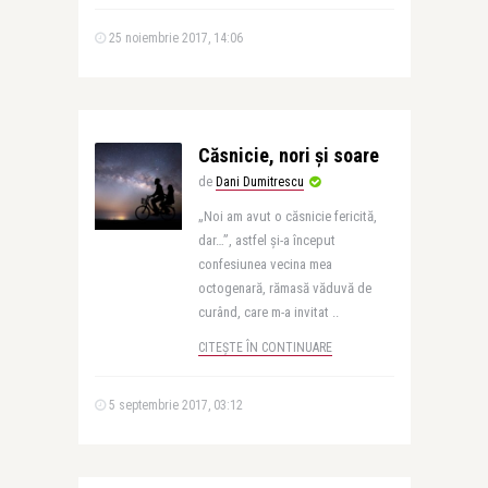
25 noiembrie 2017, 14:06
Căsnicie, nori şi soare
de
Dani Dumitrescu
„Noi am avut o căsnicie fericită,
dar…”, astfel şi-a început
confesiunea vecina mea
octogenară, rămasă văduvă de
curând, care m-a invitat ..
CITEȘTE ÎN CONTINUARE
5 septembrie 2017, 03:12