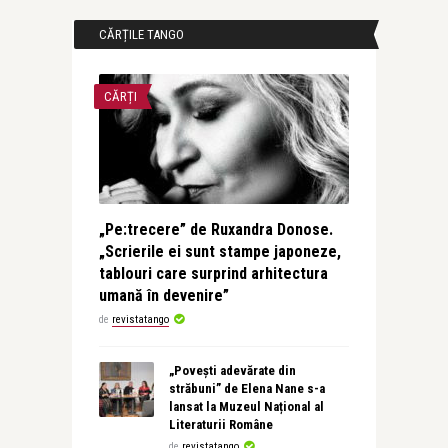
CĂRȚILE TANGO
CĂRȚI
„Pe:trecere” de Ruxandra Donose.
„Scrierile ei sunt stampe japoneze,
tablouri care surprind arhitectura
umană în devenire”
de
revistatango
„Povești adevărate din
străbuni” de Elena Nane s-a
lansat la Muzeul Național al
Literaturii Române
de
revistatango