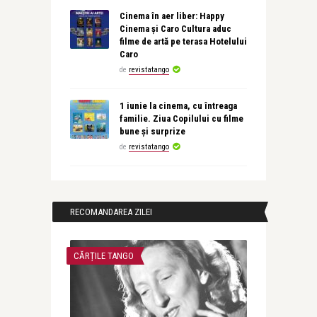
Cinema în aer liber: Happy
Cinema și Caro Cultura aduc
filme de artă pe terasa Hotelului
Caro
de
revistatango
1 iunie la cinema, cu întreaga
familie. Ziua Copilului cu filme
bune și surprize
de
revistatango
RECOMANDAREA ZILEI
CĂRȚILE TANGO