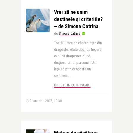
Vrei să ne unim
destinele și criteriile?
– de Simona Catrina
de
Simona Catrina
Toată lumea se căsătorește din
dragoste. Atâta doar că fiecare
explică dragostea după
dicționarul lui personal. Unii
înțeleg prin dragoste un
sentiment ..
CITEȘTE ÎN CONTINUARE
2 ianuarie 2017, 10:30
Motive de căsătorie