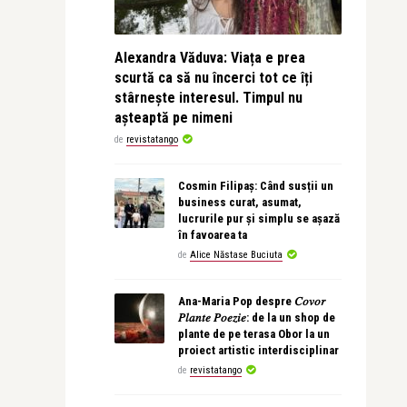
Alexandra Văduva: Viața e prea
scurtă ca să nu încerci tot ce îți
stârnește interesul. Timpul nu
așteaptă pe nimeni
de
revistatango
Cosmin Filipaș: Când susții un
business curat, asumat,
lucrurile pur și simplu se așază
în favoarea ta
de
Alice Năstase Buciuta
Ana-Maria Pop despre 𝐶𝑜𝑣𝑜𝑟
𝑃𝑙𝑎𝑛𝑡𝑒 𝑃𝑜𝑒𝑧𝑖𝑒: de la un shop de
plante de pe terasa Obor la un
proiect artistic interdisciplinar
de
revistatango