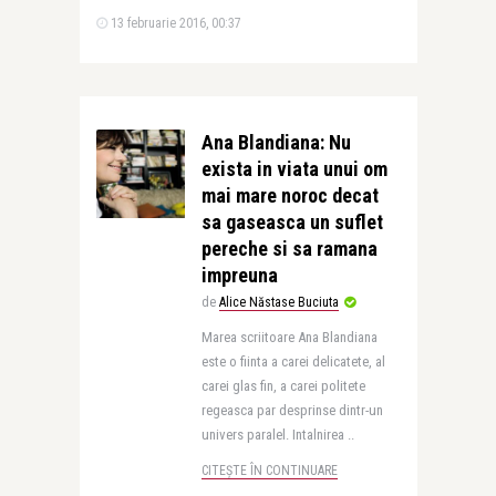
13 februarie 2016, 00:37
Ana Blandiana: Nu
exista in viata unui om
mai mare noroc decat
sa gaseasca un suflet
pereche si sa ramana
impreuna
de
Alice Năstase Buciuta
Marea scriitoare Ana Blandiana
este o fiinta a carei delicatete, al
carei glas fin, a carei politete
regeasca par desprinse dintr-un
univers paralel. Intalnirea ..
CITEȘTE ÎN CONTINUARE