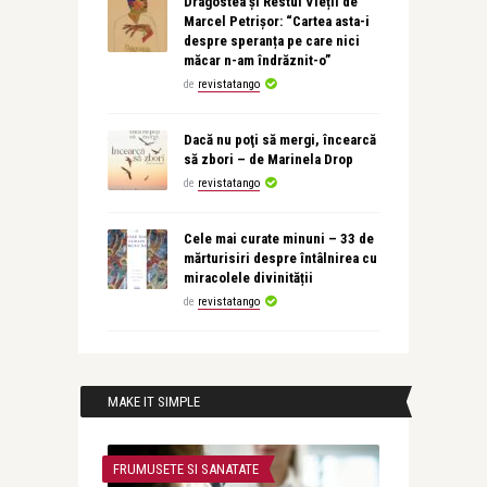
Dragostea și Restul Vieții de
Marcel Petrișor: “Cartea asta-i
despre speranța pe care nici
măcar n-am îndrăznit-o”
de
revistatango
Dacă nu poţi să mergi, încearcă
să zbori – de Marinela Drop
de
revistatango
Cele mai curate minuni – 33 de
mărturisiri despre întâlnirea cu
miracolele divinității
de
revistatango
MAKE IT SIMPLE
FRUMUSETE SI SANATATE