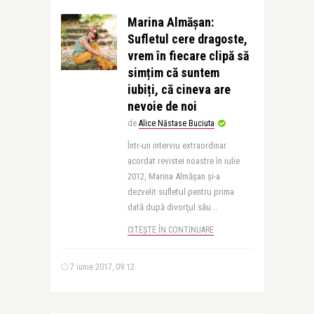
Marina Almășan:
Sufletul cere dragoste,
vrem în fiecare clipă să
simțim că suntem
iubiți, că cineva are
nevoie de noi
de
Alice Năstase Buciuta
Într-un interviu extraordinar
acordat revistei noastre în iulie
2012, Marina Almăşan şi-a
dezvelit sufletul pentru prima
dată după divorţul său ..
CITEȘTE ÎN CONTINUARE
7 iunie 2017, 09:12