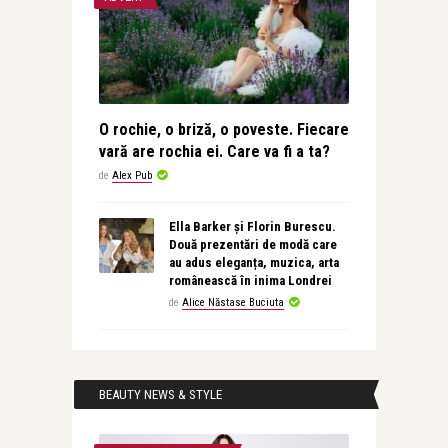
O rochie, o briză, o poveste. Fiecare
vară are rochia ei. Care va fi a ta?
de
Alex Pub
Ella Barker și Florin Burescu.
Două prezentări de modă care
au adus eleganța, muzica, arta
românească în inima Londrei
de
Alice Năstase Buciuta
BEAUTY NEWS & STYLE