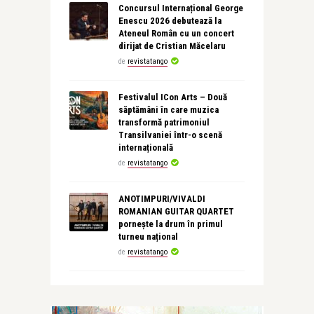
Concursul Internațional George
Enescu 2026 debutează la
Ateneul Român cu un concert
dirijat de Cristian Măcelaru
de
revistatango
Festivalul ICon Arts – Două
săptămâni în care muzica
transformă patrimoniul
Transilvaniei într-o scenă
internațională
de
revistatango
ANOTIMPURI/VIVALDI
ROMANIAN GUITAR QUARTET
pornește la drum în primul
turneu național
de
revistatango