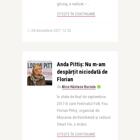
glossy, a realizat – ..
CITEȘTE ÎN CONTINUARE
28 decembrie 2017, 12:35
Anda Pittiș: Nu m-am
despărțit niciodată de
Florian
de
Alice Năstase Buciuta
În zilele de final de septembrie
2017 în care Festivalul Folk You
Florian Pittiș, organizat de
Mișcarea de Rezistență și radioul
Smart Fm, a strâns ..
CITEȘTE ÎN CONTINUARE