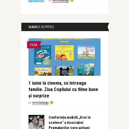
de
revistatango
MAMICI SI PITICI
FILM
1 iunie la cinema, cu întreaga
familie. Ziua Copilului cu filme bune
și surprize
de
revistatango
Conferința mobilă „Eroi în
scutece” a Asociației
Prematurilor cere acțiuni