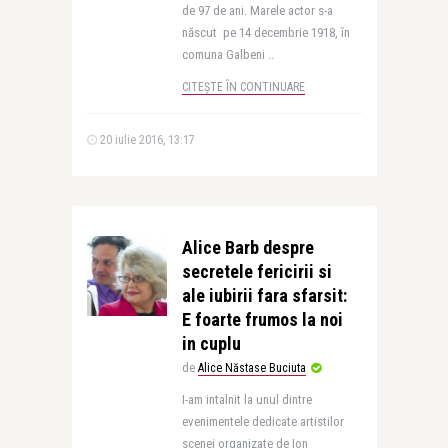
de 97 de ani. Marele actor s-a
născut pe 14 decembrie 1918, în
comuna Galbeni ..
CITEȘTE ÎN CONTINUARE
20 iulie 2016, 13:17
Alice Barb despre
secretele fericirii si
ale iubirii fara sfarsit:
E foarte frumos la noi
in cuplu
de
Alice Năstase Buciuta
I-am intalnit la unul dintre
evenimentele dedicate artistilor
scenei organizate de Ion