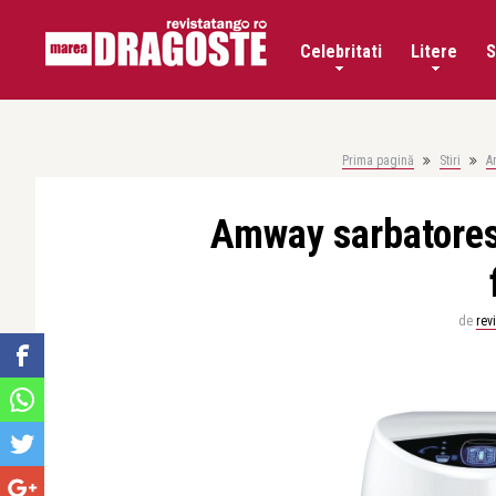
Celebritati
Litere
S
Prima pagină
Stiri
A
Amway sarbatorest
de
rev