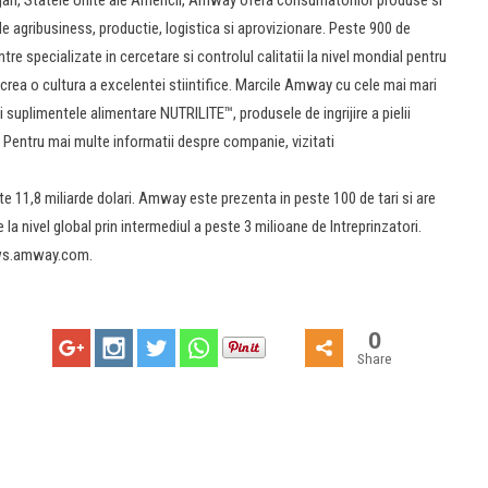
de agribusiness, productie, logistica si aprovizionare. Peste 900 de
ntre specializate in cercetare si controlul calitatii la nivel mondial pentru
rea o cultura a excelentei stiintifice. Marcile Amway cu cele mai mari
 suplimentele alimentare NUTRILITE™, produsele de ingrijire a pielii
 Pentru mai multe informatii despre companie, vizitati
te 11,8 miliarde dolari. Amway este prezenta in peste 100 de tari si are
a nivel global prin intermediul a peste 3 milioane de Intreprinzatori.
ews.amway.com.
0
Share