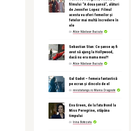
filmului “A doua șansă”, alături
de Jennifer Lopez: Filmul
acesta va oferi femeilor și
fetelor mai multă încredere în
ele
de
Alice Năstase Buciuta
Sebastian Stan: Ce șanse aș fi
avut să ajung la Hollywood,
dacă nu era mama mea?!
de
Alice Năstase Buciuta
Gal Gadot – femeia fantastică
pe ecran și dincolo de el
de
revistatango.ro Marea Dragoste
Eva Green, de la fata Bond la
Miss Peregrine, stăpâna
timpului
de
Irina Botezatu