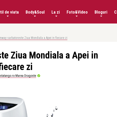
til de viata
Body&Soul
La zi
Foto&Video
Bloguri
C
mway sarbatoreste Ziua Mondiala a Apei in fiecare zi
e Ziua Mondiala a Apei in
fiecare zi
istatango.ro Marea Dragoste