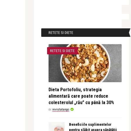
RETETE SI DIETE
RETETE SI DIETE
Dieta Portofoliu, strategia
alimentară care poate reduce
colesterolul „rău” cu până la 30%
de
revistatango
Beneficiile suplimentelor
pentru slăbit asupra sănătății