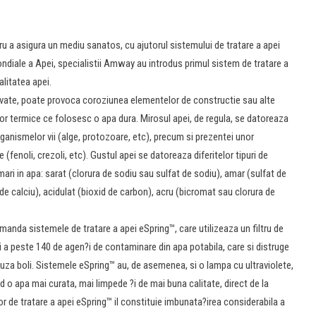
u a asigura un mediu sanatos, cu ajutorul sistemului de tratare a apei
ondiale a Apei, specialistii Amway au introdus primul sistem de tratare a
alitatea apei.
olvate, poate provoca coroziunea elementelor de constructie sau alte
or termice ce folosesc o apa dura. Mirosul apei, de regula, se datoreaza
nismelor vii (alge, protozoare, etc), precum si prezentei unor
(fenoli, crezoli, etc). Gustul apei se datoreaza diferitelor tipuri de
ari in apa: sarat (clorura de sodiu sau sulfat de sodiu), amar (sulfat de
e calciu), acidulat (bioxid de carbon), acru (bicromat sau clorura de
nda sistemele de tratare a apei eSpring™, care utilizeaza un filtru de
 ?i a peste 140 de agen?i de contaminare din apa potabila, care si distruge
cauza boli. Sistemele eSpring™ au, de asemenea, si o lampa cu ultraviolete,
d o apa mai curata, mai limpede ?i de mai buna calitate, direct de la
or de tratare a apei eSpring™ il constituie imbunata?irea considerabila a