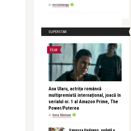
de
revistatango
SUPERSTAR
FILM
Ana Ularu, actrița româncă
multipremiată internațional, joacă în
serialul nr. 1 al Amazon Prime, The
Power/Puterea
de
Ilona Năstase
Vanessa Hudgens, vedetă a