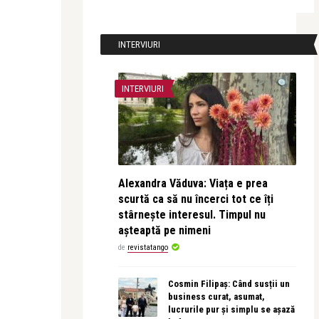
INTERVIURI
INTERVIURI
Alexandra Văduva: Viața e prea
scurtă ca să nu încerci tot ce îți
stârnește interesul. Timpul nu
așteaptă pe nimeni
de
revistatango
Cosmin Filipaș: Când susții un
business curat, asumat,
lucrurile pur și simplu se așază