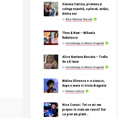
Simona Catrina, prietena și
colega noastră, a plecat, astăzi,
dintre noi
de
Alice Năstase Buciuta
Then & Now – Mihaela
Radulescu
de
revistatango.ro Marea Dragoste
Alice Nastase Buciuta – Trufia
de a fi tanar
de
revistatango.ro Marea Dragoste
Malina Olinescu s-a sinucis,
dupa o mare si trista dragoste
de
Simona Catrina
LIFE
BEAUTY NEWS &
Nicu Covaci: Tot ce mi-am
propus in viata am reusit! Dar
ce pret am platit…