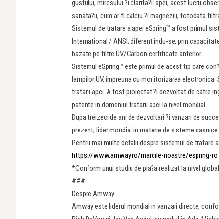
gustului, mirosului ?i clarita?ii apei, acest lucru ob
sanata?ii, cum ar fi calciu ?i magneziu, totodata filtr
Sistemul de tratare a apei eSpring™ a fost primul sis
International / ANSI, diferentiindu-se, prin capacita
bazate pe filtre UV/Carbon certificate anterior.
Sistemul eSpring™ este primul de acest tip care con?
lampilor UV, impreuna cu monitorizarea electronica. 
tratarii apei. A fost proiectat ?i dezvoltat de catre i
patente in domeniul tratarii apei la nivel mondial.
Dupa treizeci de ani de dezvoltari ?i vanzari de succe
prezent, lider mondial in materie de sisteme casnice 
Pentru mai multe detalii despre sistemul de tratare a
https://www.amway.ro/marcile-noastre/espring-ro
*Conform unui studiu de pia?a realizat la nivel global
###
Despre Amway
Amway este liderul mondial in vanzari directe, confo
Rich DeVos si Jay Van Andel, cu sediul in Ada, Mich