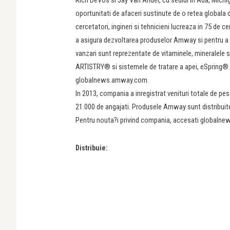
oportunitati de afaceri sustinute de o retea globala 
cercetatori, ingineri si tehnicieni lucreaza in 75 de ce
a asigura dezvoltarea produselor Amway si pentru a c
vanzari sunt reprezentate de vitaminele, mineralele si
ARTISTRY® si sistemele de tratare a apei, eSpring®.
globalnews.amway.com.
In 2013, compania a inregistrat venituri totale de pes
21.000 de angajati. Produsele Amway sunt distribuite l
Pentru nouta?i privind compania, accesati globaln
Distribuie: