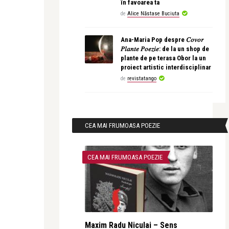
în favoarea ta
de
Alice Năstase Buciuta
Ana-Maria Pop despre 𝐶𝑜𝑣𝑜𝑟
𝑃𝑙𝑎𝑛𝑡𝑒 𝑃𝑜𝑒𝑧𝑖𝑒: de la un shop de
plante de pe terasa Obor la un
proiect artistic interdisciplinar
de
revistatango
CEA MAI FRUMOASA POEZIE
CEA MAI FRUMOASA POEZIE
Maxim Radu Niculai – Sens