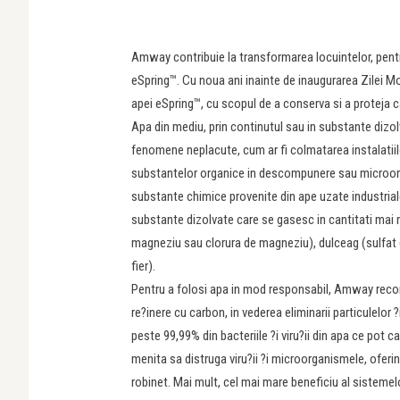
Amway contribuie la transformarea locuintelor, pentr
eSpring™. Cu noua ani inainte de inaugurarea Zilei M
apei eSpring™, cu scopul de a conserva si a proteja c
Apa din mediu, prin continutul sau in substante diz
fenomene neplacute, cum ar fi colmatarea instalatiil
substantelor organice in descompunere sau microorga
substante chimice provenite din ape uzate industriale 
substante dizolvate care se gasesc in cantitati mai m
magneziu sau clorura de magneziu), dulceag (sulfat d
fier).
Pentru a folosi apa in mod responsabil, Amway recoma
re?inere cu carbon, in vederea eliminarii particulelor
peste 99,99% din bacteriile ?i viru?ii din apa ce pot 
menita sa distruga viru?ii ?i microorganismele, oferin
robinet. Mai mult, cel mai mare beneficiu al sistemel