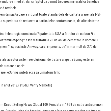
servandu-se imediat, dar si faptul ca permit trecerea mineralelor benefice
and toxinele.
tem din pia?a care a intrunit toate standardele de calitate a apei ale NSF
tea superioara de reducere a particulelor contaminante, de alte sisteme
ine tehnologia combinata ?i patentata USA a filtrelor de carbon ?i a
Sistemul eSpring™ este rezultatul a 20 de ani de cercetare in domeniul
nginerii ?i specialistii Amway, care, impreuna, de?in mai mult de 270 de
s ale acestui sistem revolu?ionar de tratare a apei, eSpring este, in
de tratare a apei*.
 apei eSpring, puteti accesa urmatorul link:
 in anul 2012 (studiul Verify Markets)
rm Direct Selling News Global 100. Fondata in 1959 de catre antreprenorii
igan, Statele Unite ale Americii, Amway ofera consumatorilor produse si