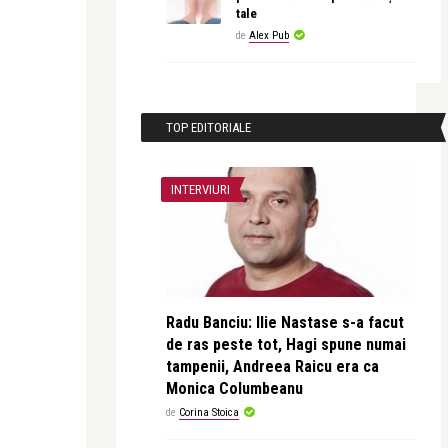
tale
de
Alex Pub
TOP EDITORIALE
INTERVIURI
Radu Banciu: Ilie Nastase s-a facut
de ras peste tot, Hagi spune numai
tampenii, Andreea Raicu era ca
Monica Columbeanu
de
Corina Stoica