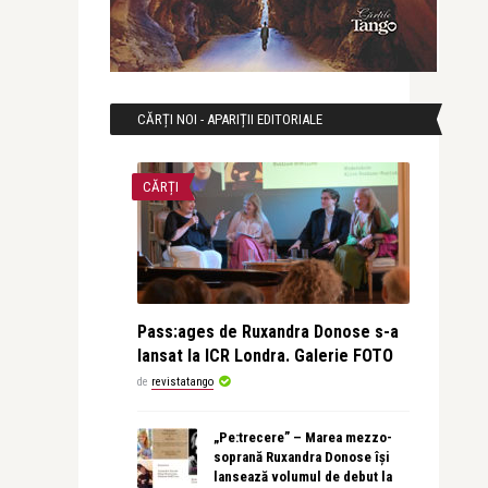
CĂRȚI NOI - APARIȚII EDITORIALE
CĂRȚI
Pass:ages de Ruxandra Donose s-a
lansat la ICR Londra. Galerie FOTO
de
revistatango
„Pe:trecere” – Marea mezzo-
soprană Ruxandra Donose își
lansează volumul de debut la