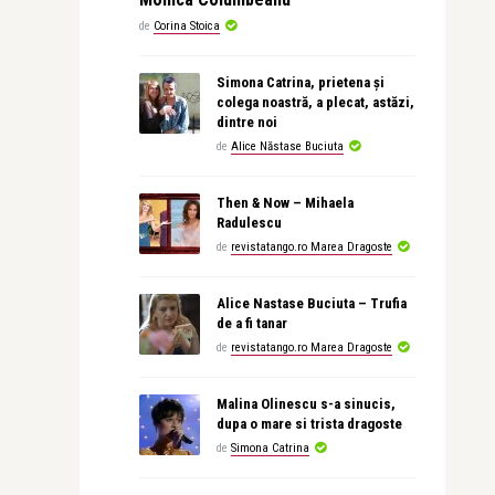
de
Corina Stoica
Simona Catrina, prietena și
colega noastră, a plecat, astăzi,
dintre noi
de
Alice Năstase Buciuta
Then & Now – Mihaela
Radulescu
de
revistatango.ro Marea Dragoste
Alice Nastase Buciuta – Trufia
de a fi tanar
de
revistatango.ro Marea Dragoste
Malina Olinescu s-a sinucis,
dupa o mare si trista dragoste
de
Simona Catrina