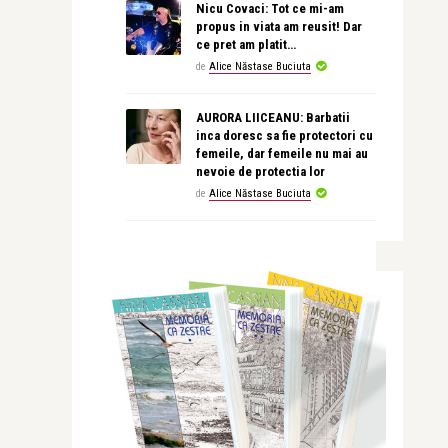
Nicu Covaci: Tot ce mi-am
propus in viata am reusit! Dar
ce pret am platit…
de
Alice Năstase Buciuta
AURORA LIICEANU: Barbatii
inca doresc sa fie protectori cu
femeile, dar femeile nu mai au
nevoie de protectia lor
de
Alice Năstase Buciuta