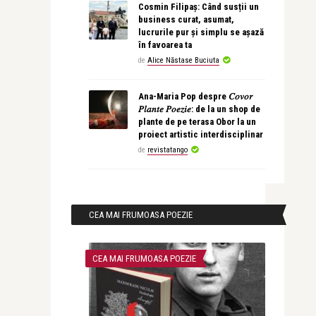
Cosmin Filipaș: Când susții un
business curat, asumat,
lucrurile pur și simplu se așază
în favoarea ta
de
Alice Năstase Buciuta
Ana-Maria Pop despre 𝐶𝑜𝑣𝑜𝑟
𝑃𝑙𝑎𝑛𝑡𝑒 𝑃𝑜𝑒𝑧𝑖𝑒: de la un shop de
plante de pe terasa Obor la un
proiect artistic interdisciplinar
de
revistatango
CEA MAI FRUMOASA POEZIE
CEA MAI FRUMOASA POEZIE