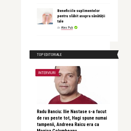
Beneficiile suplimentelor
pentru slăbit asupra sănătății
tale
de
Alex Pub
TOP EDITORIALE
INTERVIURI
Radu Banciu: Ilie Nastase s-a facut
de ras peste tot, Hagi spune numai
tampenii, Andreea Raicu era ca
Monica Columbeanu