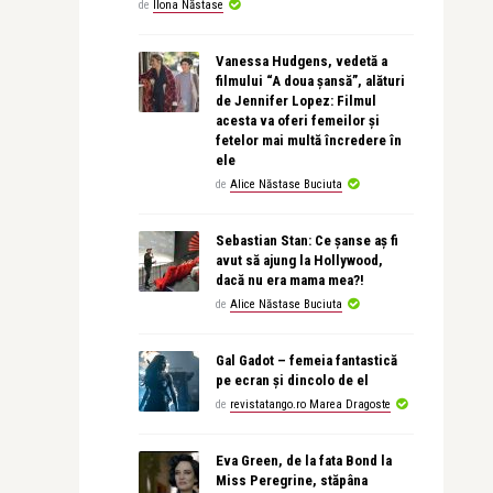
de
Ilona Năstase
Vanessa Hudgens, vedetă a
filmului “A doua șansă”, alături
de Jennifer Lopez: Filmul
acesta va oferi femeilor și
fetelor mai multă încredere în
ele
de
Alice Năstase Buciuta
Sebastian Stan: Ce șanse aș fi
avut să ajung la Hollywood,
dacă nu era mama mea?!
de
Alice Năstase Buciuta
Gal Gadot – femeia fantastică
pe ecran și dincolo de el
de
revistatango.ro Marea Dragoste
Eva Green, de la fata Bond la
Miss Peregrine, stăpâna