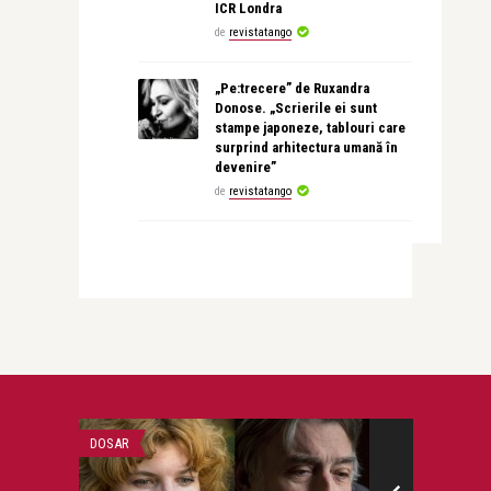
ICR Londra
de
revistatango
„Pe:trecere” de Ruxandra
Donose. „Scrierile ei sunt
stampe japoneze, tablouri care
surprind arhitectura umană în
devenire”
de
revistatango
DOSAR
CEA MAI FRUMOA