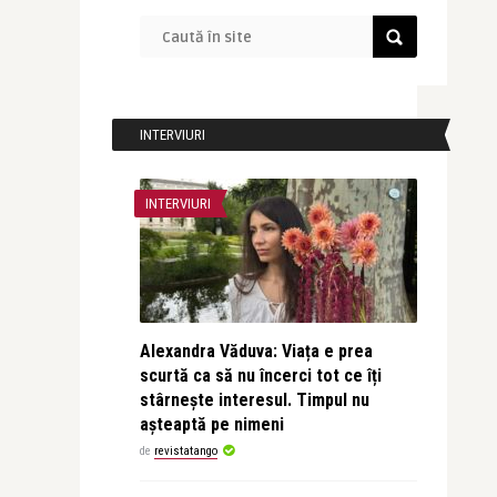
INTERVIURI
INTERVIURI
Alexandra Văduva: Viața e prea
scurtă ca să nu încerci tot ce îți
stârnește interesul. Timpul nu
așteaptă pe nimeni
de
revistatango