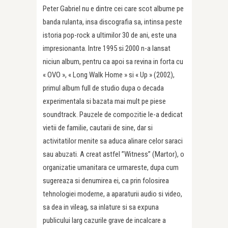
Peter Gabriel nu e dintre cei care scot albume pe
banda rulanta, insa discografia sa, intinsa peste
istoria pop-rock a ultimilor 30 de ani, este una
impresionanta. Intre 1995 si 2000 n-a lansat
niciun album, pentru ca apoi sa revina in forta cu
« OVO », « Long Walk Home » si « Up » (2002),
primul album full de studio dupa o decada
experimentala si bazata mai mult pe piese
soundtrack. Pauzele de compozitie le-a dedicat
vietii de familie, cautarii de sine, dar si
activitatilor menite sa aduca alinare celor saraci
sau abuzati. A creat astfel ”Witness” (Martor), o
organizatie umanitara ce urmareste, dupa cum
sugereaza si denumirea ei, ca prin folosirea
tehnologiei moderne, a aparaturii audio si video,
sa dea in vileag, sa inlature si sa expuna
publicului larg cazurile grave de incalcare a