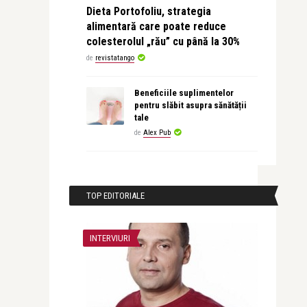
Dieta Portofoliu, strategia
alimentară care poate reduce
colesterolul „rău” cu până la 30%
de
revistatango
Beneficiile suplimentelor
pentru slăbit asupra sănătății
tale
de
Alex Pub
TOP EDITORIALE
INTERVIURI