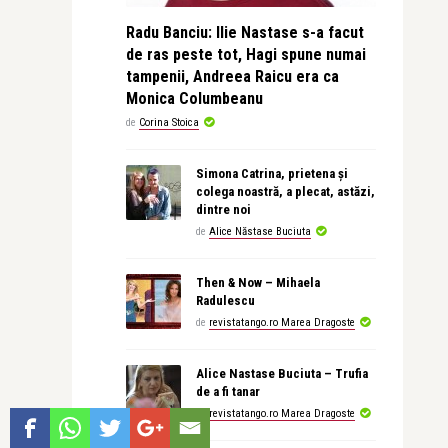
Radu Banciu: Ilie Nastase s-a facut
de ras peste tot, Hagi spune numai
tampenii, Andreea Raicu era ca
Monica Columbeanu
de
Corina Stoica
Simona Catrina, prietena și
colega noastră, a plecat, astăzi,
dintre noi
de
Alice Năstase Buciuta
Then & Now – Mihaela
Radulescu
de
revistatango.ro Marea Dragoste
Alice Nastase Buciuta – Trufia
de a fi tanar
de
revistatango.ro Marea Dragoste