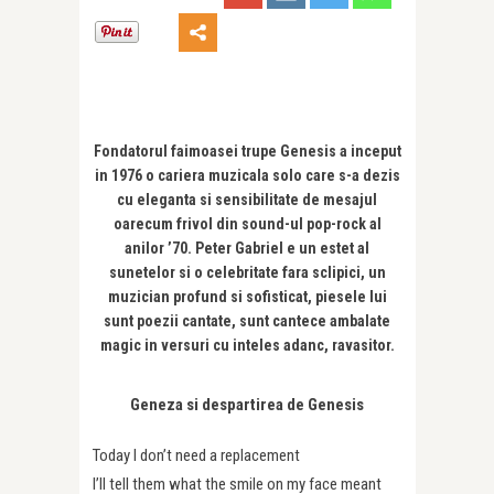
Fondatorul faimoasei trupe Genesis a inceput
in 1976 o cariera muzicala solo care s-a dezis
cu eleganta si sensibilitate de mesajul
oarecum frivol din sound-ul pop-rock al
anilor ’70. Peter Gabriel e un estet al
sunetelor si o celebritate fara sclipici, un
muzician profund si sofisticat, piesele lui
sunt poezii cantate, sunt cantece ambalate
magic in versuri cu inteles adanc, ravasitor.
Geneza si despartirea de Genesis
Today I don’t need a replacement
I’ll tell them what the smile on my face meant