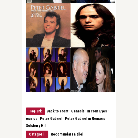
·
·
·
Tag-uri:
Back to Front
Genesis
In Your Eyes
·
·
·
muzica
Peter Gabriel
Peter Gabriel in Romania
Solsbury Hill
Categorii:
Recomandarea zilei