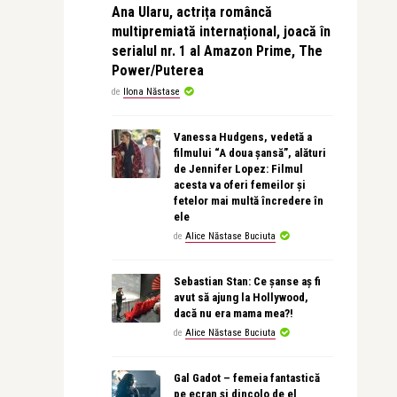
Ana Ularu, actrița româncă
multipremiată internațional, joacă în
serialul nr. 1 al Amazon Prime, The
Power/Puterea
de
Ilona Năstase
Vanessa Hudgens, vedetă a
filmului “A doua șansă”, alături
de Jennifer Lopez: Filmul
acesta va oferi femeilor și
fetelor mai multă încredere în
ele
de
Alice Năstase Buciuta
Sebastian Stan: Ce șanse aș fi
avut să ajung la Hollywood,
dacă nu era mama mea?!
de
Alice Năstase Buciuta
Gal Gadot – femeia fantastică
pe ecran și dincolo de el