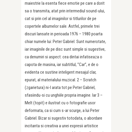
maiestrie la esenta fiece emotie pe care a dorit
sa o transmita, atat prin intermediul sound-ului,
cat si prin cel al imaginilor si titlurilor de pe
copertele albumelor sale. Astfel, primele trei
discuri lansate in perioada 1976 – 1980 poarta
chiar numele lui: Peter Gabriel. Sunt numerotate,
iar imaginile de pe disc sunt simple si sugestive,
ca denumiri si aspect: cea dintai infatiseaza o
capota de masina, iar subtitlul, ”Car”, e de o
evidenta ce sustine inteligent mesajul clar,
epurat, al materialului muzical. 2 – Scratch
(zgarietura) ni-l arata tot pe Peter Gabriel,
sfasiindu-si cu unghiile propria imagine. Iar 3 –
Melt (topit) e ilustrat cu o fotografie usor
deformata, ca si cum s-ar scurge, a lui Peter
Gabriel. Bizar si sugestiv totodata, o abordare
incitanta si creativa a unei expresii artistice