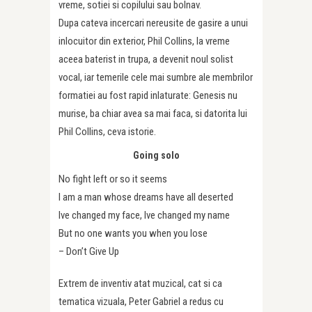
vreme, sotiei si copilului sau bolnav.
Dupa cateva incercari nereusite de gasire a unui
inlocuitor din exterior, Phil Collins, la vreme
aceea baterist in trupa, a devenit noul solist
vocal, iar temerile cele mai sumbre ale membrilor
formatiei au fost rapid inlaturate: Genesis nu
murise, ba chiar avea sa mai faca, si datorita lui
Phil Collins, ceva istorie.
Going solo
No fight left or so it seems
I am a man whose dreams have all deserted
Ive changed my face, Ive changed my name
But no one wants you when you lose
– Don’t Give Up
Extrem de inventiv atat muzical, cat si ca
tematica vizuala, Peter Gabriel a redus cu