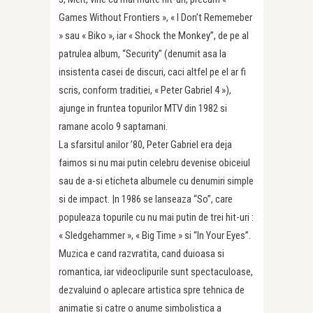
Games Without Frontiers », « I Don’t Rememeber
» sau « Biko », iar « Shock the Monkey”, de pe al
patrulea album, “Security” (denumit asa la
insistenta casei de discuri, caci altfel pe el ar fi
scris, conform traditiei, « Peter Gabriel 4 »),
ajunge in fruntea topurilor MTV din 1982 si
ramane acolo 9 saptamani.
La sfarsitul anilor ’80, Peter Gabriel era deja
faimos si nu mai putin celebru devenise obiceiul
sau de a-si eticheta albumele cu denumiri simple
si de impact. |n 1986 se lanseaza “So”, care
populeaza topurile cu nu mai putin de trei hit-uri :
« Sledgehammer », « Big Time » si “In Your Eyes”.
Muzica e cand razvratita, cand duioasa si
romantica, iar videoclipurile sunt spectaculoase,
dezvaluind o aplecare artistica spre tehnica de
animatie si catre o anume simbolistica a