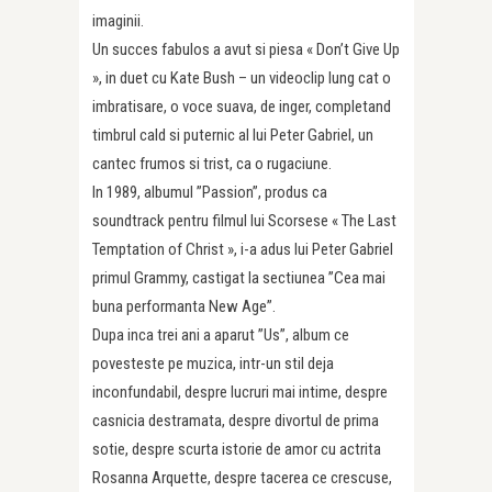
imaginii.
Un succes fabulos a avut si piesa « Don’t Give Up
», in duet cu Kate Bush – un videoclip lung cat o
imbratisare, o voce suava, de inger, completand
timbrul cald si puternic al lui Peter Gabriel, un
cantec frumos si trist, ca o rugaciune.
In 1989, albumul ”Passion”, produs ca
soundtrack pentru filmul lui Scorsese « The Last
Temptation of Christ », i-a adus lui Peter Gabriel
primul Grammy, castigat la sectiunea ”Cea mai
buna performanta New Age”.
Dupa inca trei ani a aparut ”Us”, album ce
povesteste pe muzica, intr-un stil deja
inconfundabil, despre lucruri mai intime, despre
casnicia destramata, despre divortul de prima
sotie, despre scurta istorie de amor cu actrita
Rosanna Arquette, despre tacerea ce crescuse,