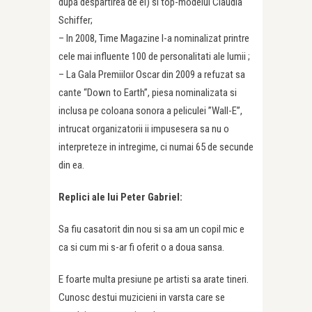
dupa despartirea de el) si top-modelul Claudia
Schiffer;
– In 2008, Time Magazine l-a nominalizat printre
cele mai influente 100 de personalitati ale lumii ;
– La Gala Premiilor Oscar din 2009 a refuzat sa
cante “Down to Earth”, piesa nominalizata si
inclusa pe coloana sonora a peliculei ”Wall-E”,
intrucat organizatorii ii impusesera sa nu o
interpreteze in intregime, ci numai 65 de secunde
din ea.
Replici ale lui Peter Gabriel:
Sa fiu casatorit din nou si sa am un copil mic e
ca si cum mi s-ar fi oferit o a doua sansa.
E foarte multa presiune pe artisti sa arate tineri.
Cunosc destui muzicieni in varsta care se