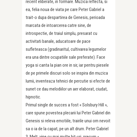
recent eliberate, in formare. Muzica reflecta, si
ea, felia noua de viata pe care Peter Gabriel a
trait-o dupa despartirea de Genesis, perioada
marcata de intoarcerea catre sine, de
introspectie, de traiul simplu, presarat cu
activitati banale, aducatoare de pace
sufleteasca (gradinaritul, cultivarea legumelor
era una dintre ocupatiile sale preferate). Face
yoga si canta la pian ore in sir, iar pentru piesele
de pe primele discuri solo se inspira din muzica
lumii, inventeaza tehnici de percutie si efecte de
sunet ce dau melodiilor un aer elaborat, ciudat,
hipnotic.
Primul single de succes a fost « Solsbury Hill »,
care spune povestea plecarii lui Peter Gabriel din
Genesis si releva emotiile, trairile unui om nevoit
sa o ia de la capat, pe un alt drum. Peter Gabriel
3, Melt, vine cu mai multe hit-uri, precum «