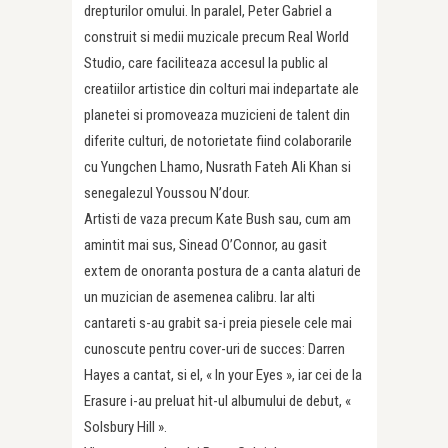
drepturilor omului. In paralel, Peter Gabriel a
construit si medii muzicale precum Real World
Studio, care faciliteaza accesul la public al
creatiilor artistice din colturi mai indepartate ale
planetei si promoveaza muzicieni de talent din
diferite culturi, de notorietate fiind colaborarile
cu Yungchen Lhamo, Nusrath Fateh Ali Khan si
senegalezul Youssou N’dour.
Artisti de vaza precum Kate Bush sau, cum am
amintit mai sus, Sinead O’Connor, au gasit
extem de onoranta postura de a canta alaturi de
un muzician de asemenea calibru. Iar alti
cantareti s-au grabit sa-i preia piesele cele mai
cunoscute pentru cover-uri de succes: Darren
Hayes a cantat, si el, « In your Eyes », iar cei de la
Erasure i-au preluat hit-ul albumului de debut, «
Solsbury Hill ».