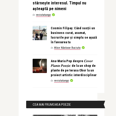
stârnește interesul. Timpul nu
așteaptă pe nimeni
de
revistatango
Cosmin Filipaș: Când susții un
business curat, asumat,
lucrurile pur și simplu se așază
în favoarea ta
de
Alice Năstase Buciuta
Ana-Maria Pop despre 𝐶𝑜𝑣𝑜𝑟
𝑃𝑙𝑎𝑛𝑡𝑒 𝑃𝑜𝑒𝑧𝑖𝑒: de la un shop de
plante de pe terasa Obor la un
proiect artistic interdisciplinar
de
revistatango
CEA MAI FRUMOASA POEZIE