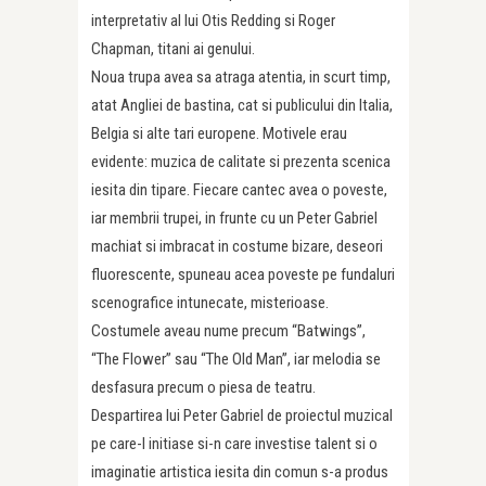
interpretativ al lui Otis Redding si Roger
Chapman, titani ai genului.
Noua trupa avea sa atraga atentia, in scurt timp,
atat Angliei de bastina, cat si publicului din Italia,
Belgia si alte tari europene. Motivele erau
evidente: muzica de calitate si prezenta scenica
iesita din tipare. Fiecare cantec avea o poveste,
iar membrii trupei, in frunte cu un Peter Gabriel
machiat si imbracat in costume bizare, deseori
fluorescente, spuneau acea poveste pe fundaluri
scenografice intunecate, misterioase.
Costumele aveau nume precum “Batwings”,
“The Flower” sau “The Old Man”, iar melodia se
desfasura precum o piesa de teatru.
Despartirea lui Peter Gabriel de proiectul muzical
pe care-l initiase si-n care investise talent si o
imaginatie artistica iesita din comun s-a produs