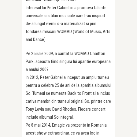
Interesul lui Peter Gabriel in a promova talente
universale si stiluri muzicale care l-au inspirat
de-a lungul vremii s-a materializat si prin
fondarea miscarii WOMAD (World of Music, Arts
and Dance).
Pe 25 iulie 2009, a cantat la WOMAD Charlton
Park, aceasta fiind singura lui aparitie europeana
a anului 2009.
In 2012, Peter Gabriel a inceput un amplu turneu
pentru a celebra 25 de ani de la aparitia albumului
So. Turneul se numeste Back to Front si a inclus
cativa membri din turneul original So, printre care
Tony Levin sau David Rhodes. Fiecare concert
include albumul So integral.
Pe 8 mai 2014, Emagic va prezenta in Romania
acest show extraordinar, ce va avea loc in