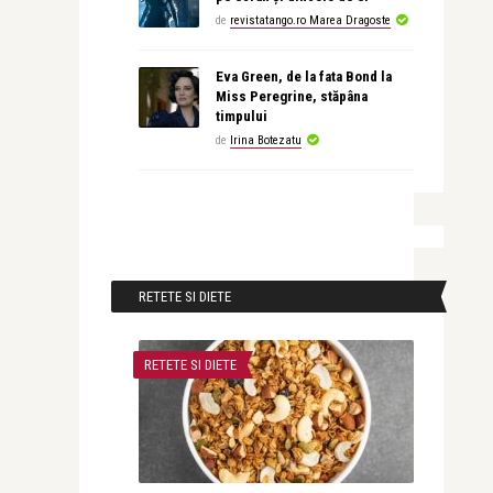
de
revistatango.ro Marea Dragoste
Eva Green, de la fata Bond la
Miss Peregrine, stăpâna
timpului
de
Irina Botezatu
RETETE SI DIETE
RETETE SI DIETE