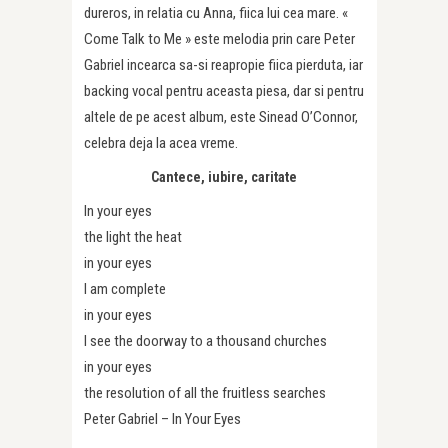
dureros, in relatia cu Anna, fiica lui cea mare. «
Come Talk to Me » este melodia prin care Peter
Gabriel incearca sa-si reapropie fiica pierduta, iar
backing vocal pentru aceasta piesa, dar si pentru
altele de pe acest album, este Sinead O’Connor,
celebra deja la acea vreme.
Cantece, iubire, caritate
In your eyes
the light the heat
in your eyes
I am complete
in your eyes
I see the doorway to a thousand churches
in your eyes
the resolution of all the fruitless searches
Peter Gabriel – In Your Eyes