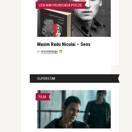
CEA MAI FRUMOASA POEZIE
Maxim Radu Niculai – Sens
de
revistatango
SUPERSTAR
FILM