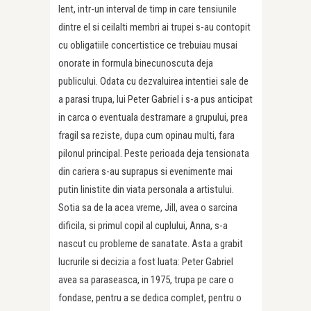
lent, intr-un interval de timp in care tensiunile
dintre el si ceilalti membri ai trupei s-au contopit
cu obligatiile concertistice ce trebuiau musai
onorate in formula binecunoscuta deja
publicului. Odata cu dezvaluirea intentiei sale de
a parasi trupa, lui Peter Gabriel i s-a pus anticipat
in carca o eventuala destramare a grupului, prea
fragil sa reziste, dupa cum opinau multi, fara
pilonul principal. Peste perioada deja tensionata
din cariera s-au suprapus si evenimente mai
putin linistite din viata personala a artistului.
Sotia sa de la acea vreme, Jill, avea o sarcina
dificila, si primul copil al cuplului, Anna, s-a
nascut cu probleme de sanatate. Asta a grabit
lucrurile si decizia a fost luata: Peter Gabriel
avea sa paraseasca, in 1975, trupa pe care o
fondase, pentru a se dedica complet, pentru o