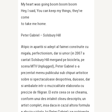
My heart was going boom boom boom
Hey, I said, You can keep my things, they’ve
come
to take me home.
Peter Gabriel – Solsbury Hill
Atipic in aparitii si adept al faimei construite cu
migala, perfectionism, dar si umor (in 2007 a
cantat Solsbury Hill mergand pe bicicleta, pe
scena MTV Unplugged), Peter Gabriel s-a
prezentat mereu publicului sub chipuri artistice
sobre si spectaculoase deopotriva, duioase, dar
si ambalate intr-o muzicalitate elaborata cu
precizie de filigran. El este ceea ce se cheama,
conform unui des intalnit cliseu descriptiv, un
artist complet, insa daca in cazul altora formula
e abuziv uzitata, lui Peter Gabriel i se potriveste