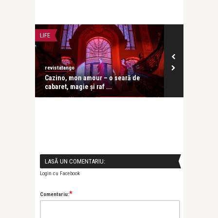
LIFE
CONCERTE & SP
revistatango
revistatango
ă seară
Cazino, mon amour – o seară de
Festivalul IC
cabaret, magie și raf ...
în care ...
LASĂ UN COMENTARIU:
Login cu Facebook
*
Comentariu: