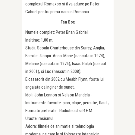
complexul Romexpo si il va aduce pe Peter
Gabriel pentru prima oara in Romania.
Fan Box
Numele complet: Peter Brian Gabriel;
Inaltime: 1,80 m;
Studii: Scoala Charterhouse din Surrey, Anglia;
Familie: 4 copii: Anna-Marie (nascuta in 1974),
Melanie (nascuta in 1976), Isaac Ralph (nascut
in 2001), si Luc (nascut in 2008);
E casatorit din 2002 cu Meabh Flynn, fosta lui
angajata ca inginer de sunet.
Idoli: John Lennon si Nelson Mandela ;
Instrumente favorite: pian, clape, percutie, flaut ;
Formatii preferate : Radiohead si R.E.M.
Uraste: rasismul.
Adora: filmele de animatie si tehnologia
moderna, pe care le si foloseste intensiv in