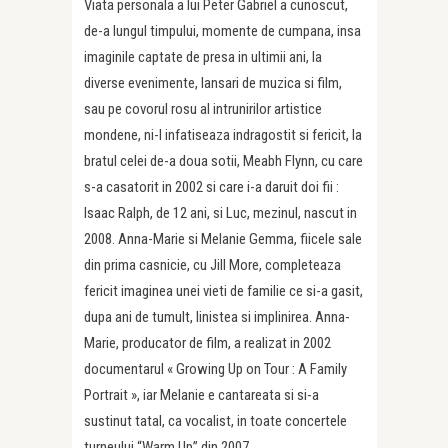
Viata personala a lui Peter Gabriel a cunoscut,
de-a lungul timpului, momente de cumpana, insa
imaginile captate de presa in ultimii ani, la
diverse evenimente, lansari de muzica si film,
sau pe covorul rosu al intrunirilor artistice
mondene, ni-l infatiseaza indragostit si fericit, la
bratul celei de-a doua sotii, Meabh Flynn, cu care
s-a casatorit in 2002 si care i-a daruit doi fii :
Isaac Ralph, de 12 ani, si Luc, mezinul, nascut in
2008. Anna-Marie si Melanie Gemma, fiicele sale
din prima casnicie, cu Jill More, completeaza
fericit imaginea unei vieti de familie ce si-a gasit,
dupa ani de tumult, linistea si implinirea. Anna-
Marie, producator de film, a realizat in 2002
documentarul « Growing Up on Tour : A Family
Portrait », iar Melanie e cantareata si si-a
sustinut tatal, ca vocalist, in toate concertele
turneului “Warm Up” din 2007.