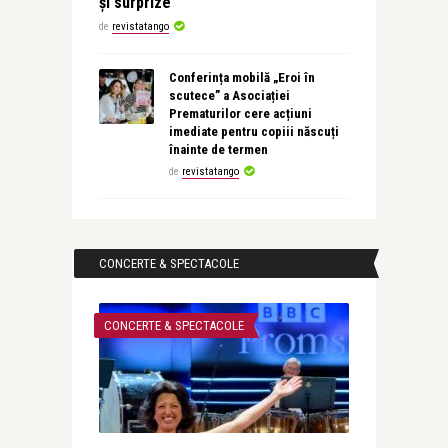
și surprize
de
revistatango
Conferința mobilă „Eroi în
scutece” a Asociației
Prematurilor cere acțiuni
imediate pentru copiii născuți
înainte de termen
de
revistatango
CONCERTE & SPECTACOLE
CONCERTE & SPECTACOLE