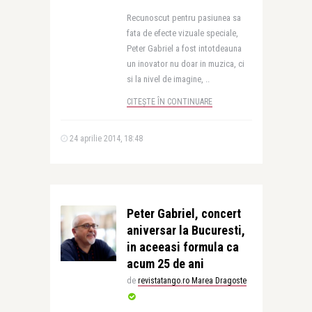
Recunoscut pentru pasiunea sa
fata de efecte vizuale speciale,
Peter Gabriel a fost intotdeauna
un inovator nu doar in muzica, ci
si la nivel de imagine, ..
CITEȘTE ÎN CONTINUARE
24 aprilie 2014, 18:48
Peter Gabriel, concert
aniversar la Bucuresti,
in aceeasi formula ca
acum 25 de ani
de
revistatango.ro Marea Dragoste