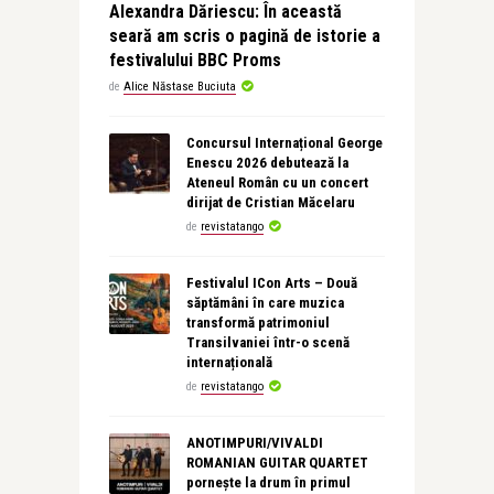
Alexandra Dăriescu: În această
seară am scris o pagină de istorie a
festivalului BBC Proms
de
Alice Năstase Buciuta
Concursul Internațional George
Enescu 2026 debutează la
Ateneul Român cu un concert
dirijat de Cristian Măcelaru
de
revistatango
Festivalul ICon Arts – Două
săptămâni în care muzica
transformă patrimoniul
Transilvaniei într-o scenă
internațională
de
revistatango
ANOTIMPURI/VIVALDI
ROMANIAN GUITAR QUARTET
pornește la drum în primul