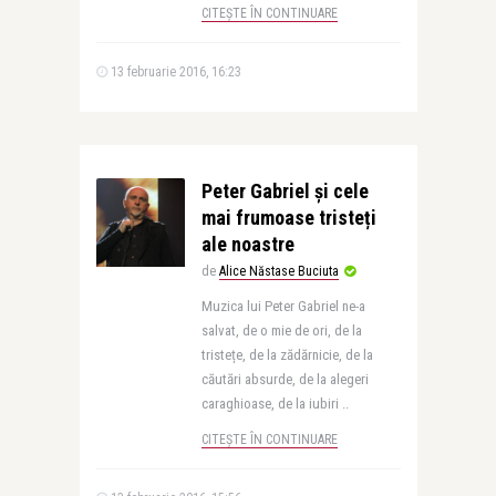
CITEȘTE ÎN CONTINUARE
13 februarie 2016, 16:23
Peter Gabriel și cele
mai frumoase tristeți
ale noastre
de
Alice Năstase Buciuta
Muzica lui Peter Gabriel ne-a
salvat, de o mie de ori, de la
tristețe, de la zădărnicie, de la
căutări absurde, de la alegeri
caraghioase, de la iubiri ..
CITEȘTE ÎN CONTINUARE