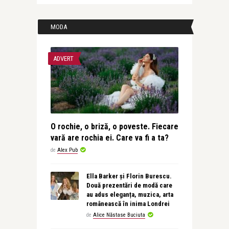
MODA
ADVERT
O rochie, o briză, o poveste. Fiecare
vară are rochia ei. Care va fi a ta?
de
Alex Pub
Ella Barker și Florin Burescu.
Două prezentări de modă care
au adus eleganța, muzica, arta
românească în inima Londrei
de
Alice Năstase Buciuta