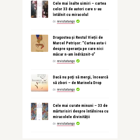
Cele mai înalte uimiri – cartea
celor 33 de autori care s-au
întâlnit cu miracolul
de
revistatango
Dragostea și Restul Vieții de
Marcel Petrișor: “Cartea asta-i
despre speranța pe care nici
măcar n-am îndrăznit-o”
de
revistatango
Dacă nu poţi să mergi, încearcă
să zbori – de Marinela Drop
de
revistatango
Cele mai curate minuni – 33 de
mărturisiri despre întâlnirea cu
miracolele divinității
de
revistatango