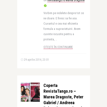
de
revistatango.ro Marea Dragoste
Vorbim pe indelete despre tot ce
ne doare. E firesc sa fie asa.
Cuvantul e cea mai eficienta
formula a supravietuirii. Avem
cuvinte iscusite pentru a
protesta, ..
CITEȘTE ÎN CONTINUARE
29 aprilie 2014, 23:01
Coperta
RevistaTango.ro –
Marea Dragoste, Peter
Gabriel / Andreea