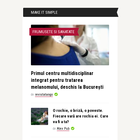
MAKE IT SIMPLE
FRUMUSETE SI SANATATE
Primul centru multidisciplinar
integrat pentru tratarea
melanomului, deschis la București
de
revistatango
O rochie, o briză, o poveste.
Fiecare vară are rochia ei. Care
va fi a ta?
de
Alex Pub