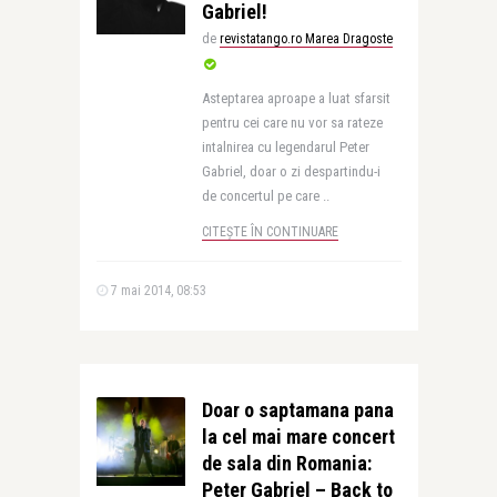
Gabriel!
de
revistatango.ro Marea Dragoste
Asteptarea aproape a luat sfarsit
pentru cei care nu vor sa rateze
intalnirea cu legendarul Peter
Gabriel, doar o zi despartindu-i
de concertul pe care ..
CITEȘTE ÎN CONTINUARE
7 mai 2014, 08:53
Doar o saptamana pana
la cel mai mare concert
de sala din Romania:
Peter Gabriel – Back to