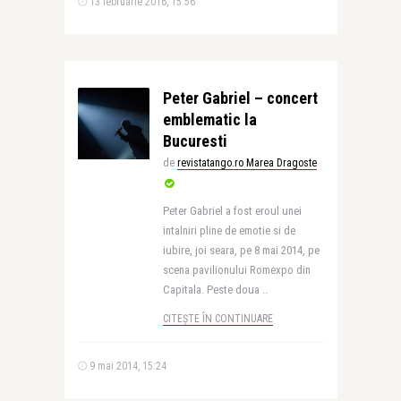
13 februarie 2016, 15:56
Peter Gabriel – concert
emblematic la
Bucuresti
de
revistatango.ro Marea Dragoste
Peter Gabriel a fost eroul unei
intalniri pline de emotie si de
iubire, joi seara, pe 8 mai 2014, pe
scena pavilionului Romexpo din
Capitala. Peste doua ..
CITEȘTE ÎN CONTINUARE
9 mai 2014, 15:24