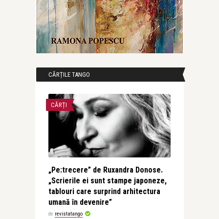
CĂRȚILE TANGO
CĂRȚI
„Pe:trecere” de Ruxandra Donose.
„Scrierile ei sunt stampe japoneze,
tablouri care surprind arhitectura
umană în devenire”
de
revistatango