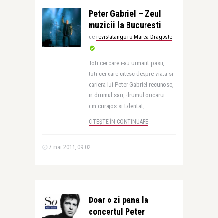
Peter Gabriel – Zeul
muzicii la Bucuresti
de
revistatango.ro Marea Dragoste
Toti cei care i-au urmarit pasii,
toti cei care citesc despre viata si
cariera lui Peter Gabriel recunosc,
in drumul sau, drumul oricarui
om curajos si talentat, ..
CITEȘTE ÎN CONTINUARE
7 mai 2014, 09:02
Doar o zi pana la
concertul Peter