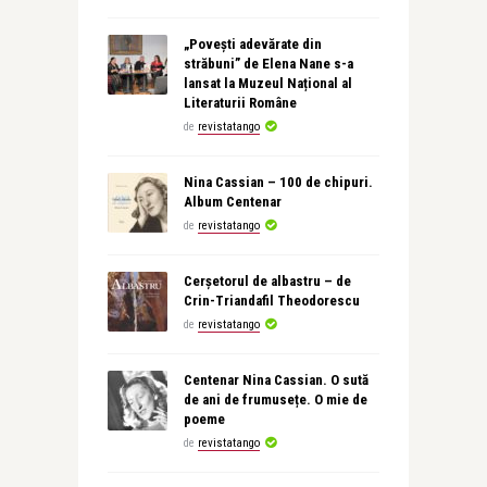
„Povești adevărate din
străbuni” de Elena Nane s-a
lansat la Muzeul Național al
Literaturii Române
de
revistatango
Nina Cassian – 100 de chipuri.
Album Centenar
de
revistatango
Cerșetorul de albastru – de
Crin-Triandafil Theodorescu
de
revistatango
Centenar Nina Cassian. O sută
de ani de frumusețe. O mie de
poeme
de
revistatango