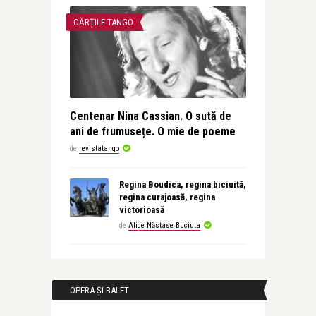
CĂRȚILE TANGO
Centenar Nina Cassian. O sută de
ani de frumusețe. O mie de poeme
de
revistatango
Regina Boudica, regina biciuită,
regina curajoasă, regina
victorioasă
de
Alice Năstase Buciuta
OPERA ȘI BALET