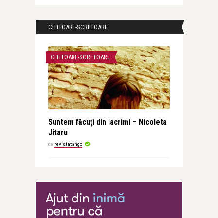
CITITOARE-SCRIITOARE
CITITOARE-SCRIITOARE
Suntem făcuţi din lacrimi – Nicoleta
Jitaru
de
revistatango