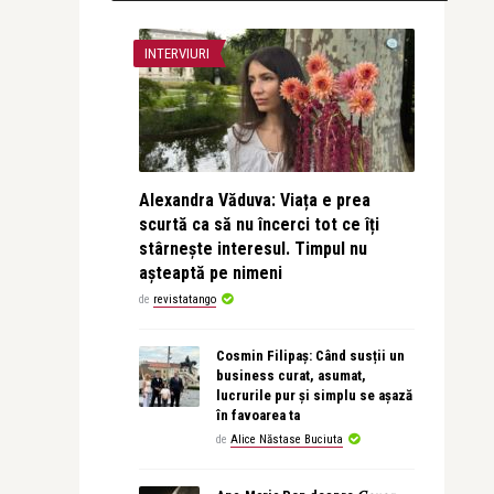
INTERVIURI
Alexandra Văduva: Viața e prea
scurtă ca să nu încerci tot ce îți
stârnește interesul. Timpul nu
așteaptă pe nimeni
de
revistatango
Cosmin Filipaș: Când susții un
business curat, asumat,
lucrurile pur și simplu se așază
în favoarea ta
de
Alice Năstase Buciuta