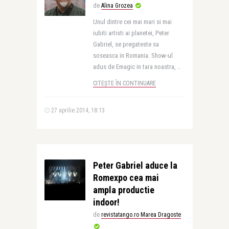
de
Alina Grozea
Unul dintre cei mai mari si mai
iubiti artisti ai planetei, Peter
Gabriel, se pregateste sa
soseasca in Romania. Show-ul
adus de Emagic in tara noastra, ..
CITEȘTE ÎN CONTINUARE
27 aprilie 2014, 18:13
Peter Gabriel aduce la
Romexpo cea mai
ampla productie
indoor!
de
revistatango.ro Marea Dragoste