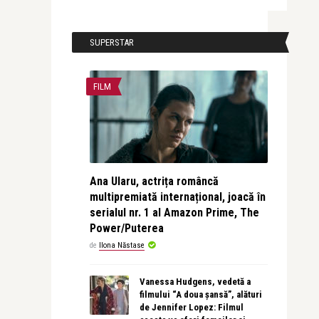
SUPERSTAR
FILM
Ana Ularu, actrița româncă
multipremiată internațional, joacă în
serialul nr. 1 al Amazon Prime, The
Power/Puterea
de
Ilona Năstase
Vanessa Hudgens, vedetă a
filmului “A doua șansă”, alături
de Jennifer Lopez: Filmul