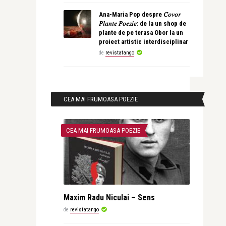
Ana-Maria Pop despre 𝐶𝑜𝑣𝑜𝑟
𝑃𝑙𝑎𝑛𝑡𝑒 𝑃𝑜𝑒𝑧𝑖𝑒: de la un shop de
plante de pe terasa Obor la un
proiect artistic interdisciplinar
de
revistatango
CEA MAI FRUMOASA POEZIE
CEA MAI FRUMOASA POEZIE
Maxim Radu Niculai – Sens
de
revistatango