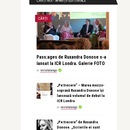
CĂRȚI NOI - APARIȚII EDITORIALE
CĂRȚI
Pass:ages de Ruxandra Donose s-a
lansat la ICR Londra. Galerie FOTO
de
revistatango
„Pe:trecere” – Marea mezzo-
soprană Ruxandra Donose își
lansează volumul de debut la
ICR Londra
de
revistatango
„Pe:trecere” de Ruxandra
Donose. „Scrierile ei sunt