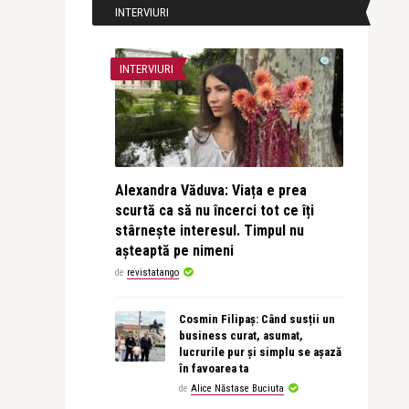
INTERVIURI
INTERVIURI
Alexandra Văduva: Viața e prea
scurtă ca să nu încerci tot ce îți
stârnește interesul. Timpul nu
așteaptă pe nimeni
de
revistatango
Cosmin Filipaș: Când susții un
business curat, asumat,
lucrurile pur și simplu se așază
în favoarea ta
de
Alice Năstase Buciuta