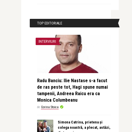
TOP EDITORIALE
INTERVIURI
Radu Banciu: Ilie Nastase s-a facut
de ras peste tot, Hagi spune numai
tampenii, Andreea Raicu era ca
Monica Columbeanu
de
Corina Stoica
Simona Catrina, prietena și
colega noastră, a plecat, astăzi,