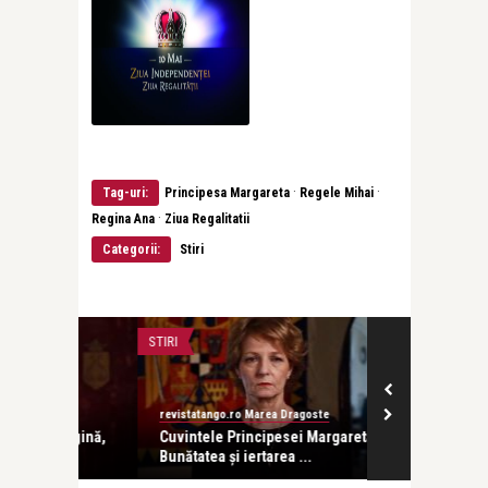
·
·
Tag-uri:
Principesa Margareta
Regele Mihai
·
Regina Ana
Ziua Regalitatii
Categorii:
Stiri
STIRI
STIRI
revistatango.ro Marea Dragoste
revistatango.ro
Regină,
Cuvintele Principesei Margareta:
Regele Mihai s
Bunătatea și iertarea ...
vârsta de 96 .