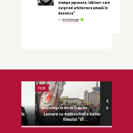
stampe japoneze, tablouri care
surprind arhitectura umană în
devenire”
de
revistatango
FILM
TEATRU
revistatango.ro Marea Dragoste
revistatango.ro
ceul la
Lansare cu motociclisti a trailerului
Declick, p
filmului ”Ul ...
decembr