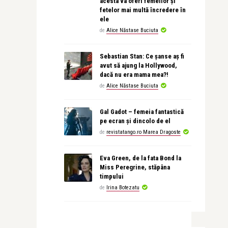
acesta va oferi femeilor și
fetelor mai multă încredere în
ele
de
Alice Năstase Buciuta
Sebastian Stan: Ce șanse aș fi
avut să ajung la Hollywood,
dacă nu era mama mea?!
de
Alice Năstase Buciuta
Gal Gadot – femeia fantastică
pe ecran și dincolo de el
de
revistatango.ro Marea Dragoste
Eva Green, de la fata Bond la
Miss Peregrine, stăpâna
timpului
de
Irina Botezatu