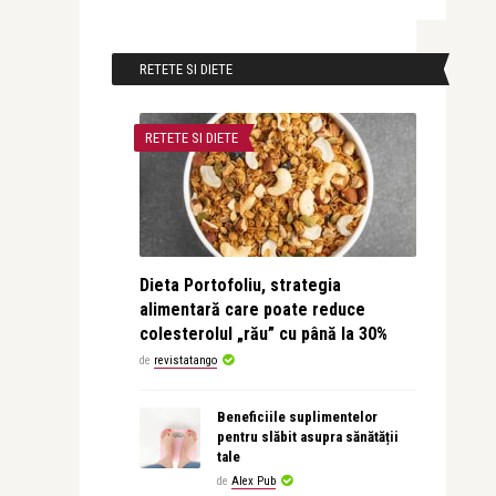
RETETE SI DIETE
RETETE SI DIETE
Dieta Portofoliu, strategia
alimentară care poate reduce
colesterolul „rău” cu până la 30%
de
revistatango
Beneficiile suplimentelor
pentru slăbit asupra sănătății
tale
de
Alex Pub