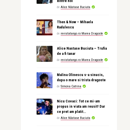
dintre noi
de
Alice Năstase Buciuta
Then & Now – Mihaela
Radulescu
de
revistatango.ro Marea Dragoste
Alice Nastase Buciuta – Trufia
de a fi tanar
de
revistatango.ro Marea Dragoste
Malina Olinescu s-a sinucis,
dupa o mare si trista dragoste
de
Simona Catrina
Nicu Covaci: Tot ce mi-am
propus in viata am reusit! Dar
ce pret am platit…
de
Alice Năstase Buciuta