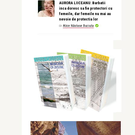
AURORA LIICEANU: Barbatii
inca doresc sa fie protectori cu
femeile, dar femeile nu mai au
nevoie de protectia lor
de
Alice Năstase Buciuta