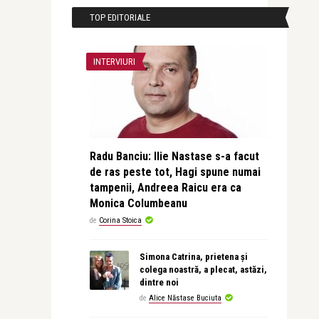
TOP EDITORIALE
INTERVIURI
Radu Banciu: Ilie Nastase s-a facut
de ras peste tot, Hagi spune numai
tampenii, Andreea Raicu era ca
Monica Columbeanu
de
Corina Stoica
Simona Catrina, prietena și
colega noastră, a plecat, astăzi,
dintre noi
de
Alice Năstase Buciuta