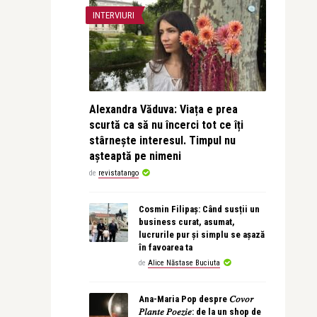
INTERVIURI
Alexandra Văduva: Viața e prea
scurtă ca să nu încerci tot ce îți
stârnește interesul. Timpul nu
așteaptă pe nimeni
de
revistatango
Cosmin Filipaș: Când susții un
business curat, asumat,
lucrurile pur și simplu se așază
în favoarea ta
de
Alice Năstase Buciuta
Ana-Maria Pop despre 𝐶𝑜𝑣𝑜𝑟
𝑃𝑙𝑎𝑛𝑡𝑒 𝑃𝑜𝑒𝑧𝑖𝑒: de la un shop de