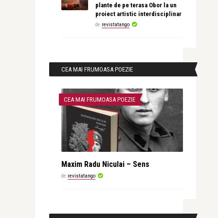
plante de pe terasa Obor la un
proiect artistic interdisciplinar
de
revistatango
CEA MAI FRUMOASA POEZIE
CEA MAI FRUMOASA POEZIE
Maxim Radu Niculai – Sens
de
revistatango