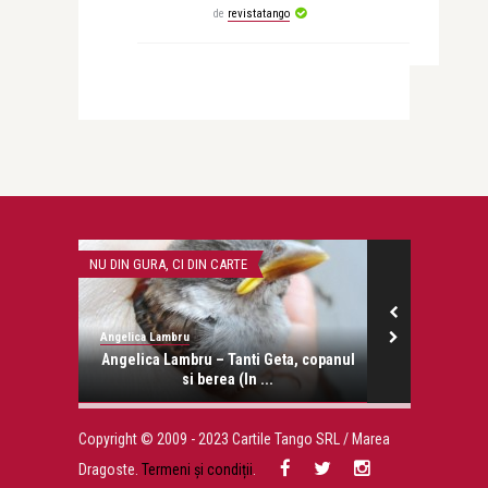
de
revistatango
NU DIN GURA, CI DIN CARTE
SUPERSTAR
Angelica Lambru
Nouria Nouri
onose.
Angelica Lambru – Tanti Geta, copanul
Paul Newm
si berea (In ...
Copyright © 2009 - 2023 Cartile Tango SRL / Marea
Dragoste.
Termeni și condiții
.