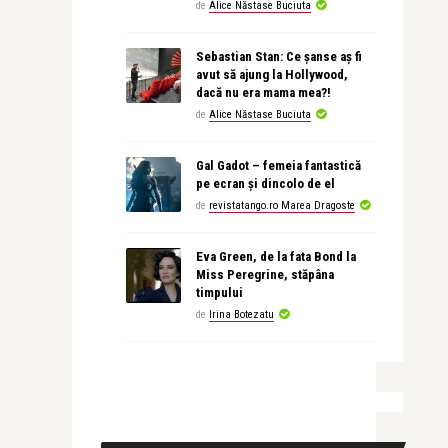
de
Alice Năstase Buciuta
Sebastian Stan: Ce șanse aș fi
avut să ajung la Hollywood,
dacă nu era mama mea?!
de
Alice Năstase Buciuta
Gal Gadot – femeia fantastică
pe ecran și dincolo de el
de
revistatango.ro Marea Dragoste
Eva Green, de la fata Bond la
Miss Peregrine, stăpâna
timpului
de
Irina Botezatu