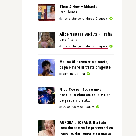
Then & Now – Mihaela
Radulescu
de
revistatango.ro Marea Dragoste
Alice Nastase Buciuta – Trufia
de a fi tanar
de
revistatango.ro Marea Dragoste
Malina Olinescu s-a sinucis,
dupa o mare si trista dragoste
de
Simona Catrina
Nicu Covaci: Tot ce mi-am
propus in viata am reusit! Dar
ce pret am platit…
de
Alice Năstase Buciuta
AURORA LIICEANU: Barbatii
inca doresc sa fie protectori cu
femeile, dar femeile nu mai au