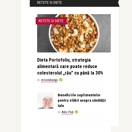
RETETE SI DIETE
RETETE SI DIETE
Dieta Portofoliu, strategia
alimentară care poate reduce
colesterolul „rău” cu până la 30%
de
revistatango
Beneficiile suplimentelor
pentru slăbit asupra sănătății
tale
de
Alex Pub