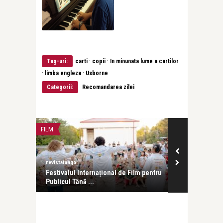
·
·
Tag-uri:
carti
copii
In minunata lume a cartilor
·
·
limba engleza
Usborne
Categorii:
Recomandarea zilei
FILM
PĂRINȚI ȘI COPII
revistatango
revistatango
i: Cum să
Festivalul Internațional de Film pentru
Puterea citit
Publicul Tână ...
copiii noștri