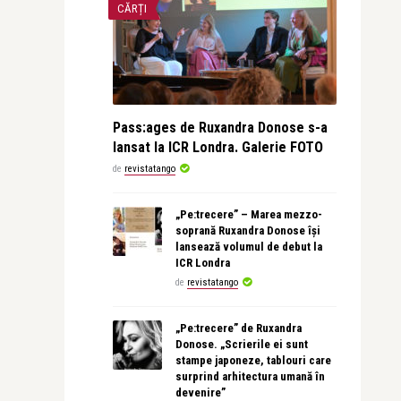
CĂRȚI
Pass:ages de Ruxandra Donose s-a
lansat la ICR Londra. Galerie FOTO
de
revistatango
„Pe:trecere” – Marea mezzo-
soprană Ruxandra Donose își
lansează volumul de debut la
ICR Londra
de
revistatango
„Pe:trecere” de Ruxandra
Donose. „Scrierile ei sunt
stampe japoneze, tablouri care
surprind arhitectura umană în
devenire”