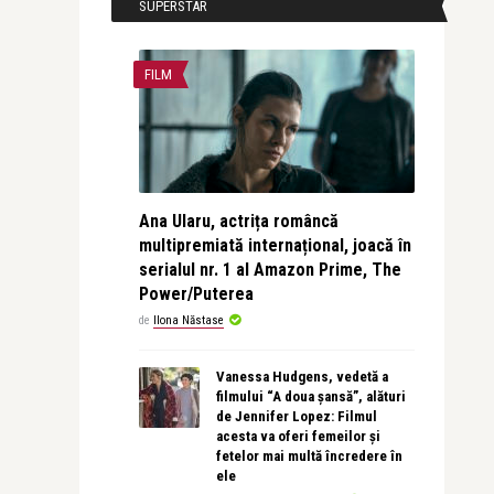
SUPERSTAR
FILM
Ana Ularu, actrița româncă
multipremiată internațional, joacă în
serialul nr. 1 al Amazon Prime, The
Power/Puterea
de
Ilona Năstase
Vanessa Hudgens, vedetă a
filmului “A doua șansă”, alături
de Jennifer Lopez: Filmul
acesta va oferi femeilor și
fetelor mai multă încredere în
ele