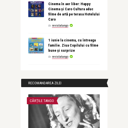
Cinema în aer liber: Happy
Cinema și Caro Cultura aduc
filme de artă pe terasa Hotelului
Caro
de
revistatango
1 iunie la cinema, cu întreaga
familie. Ziua Copilului cu filme
bune și surprize
de
revistatango
RECOMANDAREA ZILEI
CĂRȚILE TANGO