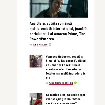
Ana Ularu, actrița româncă
multipremiată internațional, joacă în
serialul nr. 1 al Amazon Prime, The
Power/Puterea
de
Ilona Năstase
Vanessa Hudgens, vedetă a
filmului “A doua șansă”, alături
de Jennifer Lopez: Filmul
acesta va oferi femeilor și
fetelor mai multă încredere în
ele
de
Alice Năstase Buciuta
Sebastian Stan: Ce șanse aș fi
avut să ajung la Hollywood,
dacă nu era mama mea?!