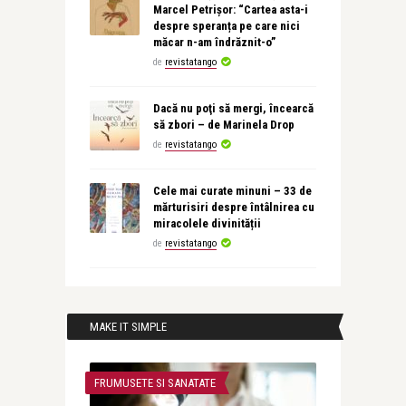
Marcel Petrișor: “Cartea asta-i
despre speranța pe care nici
măcar n-am îndrăznit-o”
de
revistatango
Dacă nu poţi să mergi, încearcă
să zbori – de Marinela Drop
de
revistatango
Cele mai curate minuni – 33 de
mărturisiri despre întâlnirea cu
miracolele divinității
de
revistatango
MAKE IT SIMPLE
FRUMUSETE SI SANATATE