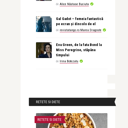
de
Alice Năstase Buciuta
Gal Gadot – femeia fantastică
pe ecran și dincolo de el
de
revistatango.ro Marea Dragoste
Eva Green, de la fata Bond la
Miss Peregrine, stăpâna
timpului
de
Irina Botezatu
RETETE SI DIETE
RETETE SI DIETE