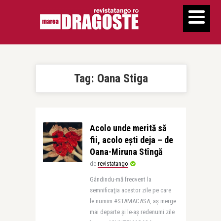
Tag:
Oana Stiga
Acolo unde merită să
fii, acolo eşti deja – de
Oana-Miruna Stîngă
de
revistatango
Gândindu-mă frecvent la
semnificaţia acestor zile pe care
le numim #STAMACASA, aş merge
mai departe şi le-aş redenumi zile