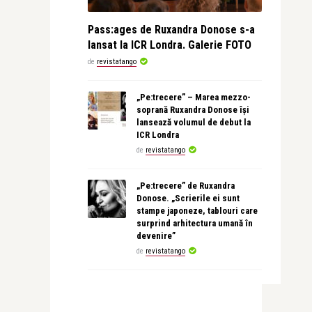
Pass:ages de Ruxandra Donose s-a
lansat la ICR Londra. Galerie FOTO
de
revistatango
„Pe:trecere” – Marea mezzo-
soprană Ruxandra Donose își
lansează volumul de debut la
ICR Londra
de
revistatango
„Pe:trecere” de Ruxandra
Donose. „Scrierile ei sunt
stampe japoneze, tablouri care
surprind arhitectura umană în
devenire”
de
revistatango