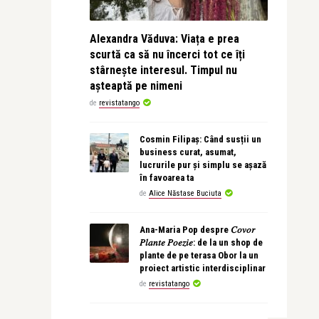
Alexandra Văduva: Viața e prea
scurtă ca să nu încerci tot ce îți
stârnește interesul. Timpul nu
așteaptă pe nimeni
de
revistatango
Cosmin Filipaș: Când susții un
business curat, asumat,
lucrurile pur și simplu se așază
în favoarea ta
de
Alice Năstase Buciuta
Ana-Maria Pop despre 𝐶𝑜𝑣𝑜𝑟
𝑃𝑙𝑎𝑛𝑡𝑒 𝑃𝑜𝑒𝑧𝑖𝑒: de la un shop de
plante de pe terasa Obor la un
proiect artistic interdisciplinar
de
revistatango