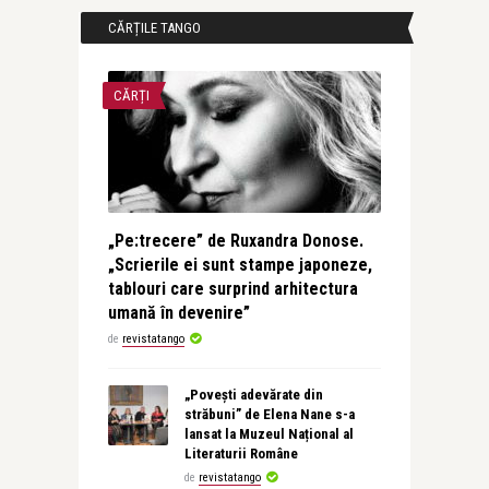
CĂRȚILE TANGO
CĂRȚI
„Pe:trecere” de Ruxandra Donose.
„Scrierile ei sunt stampe japoneze,
tablouri care surprind arhitectura
umană în devenire”
de
revistatango
„Povești adevărate din
străbuni” de Elena Nane s-a
lansat la Muzeul Național al
Literaturii Române
de
revistatango