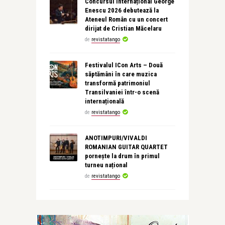
Concursul Internațional George
Enescu 2026 debutează la
Ateneul Român cu un concert
dirijat de Cristian Măcelaru
de
revistatango
Festivalul ICon Arts – Două
săptămâni în care muzica
transformă patrimoniul
Transilvaniei într-o scenă
internațională
de
revistatango
ANOTIMPURI/VIVALDI
ROMANIAN GUITAR QUARTET
pornește la drum în primul
turneu național
de
revistatango