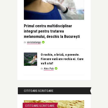
Primul centru multidisciplinar
integrat pentru tratarea
melanomului, deschis la București
de
revistatango
O rochie, o briză, o poveste.
Fiecare vară are rochia ei. Care
va fi a ta?
de
Alex Pub
CITITOARE-SCRIITOARE
CITITOARE-SCRIITOARE