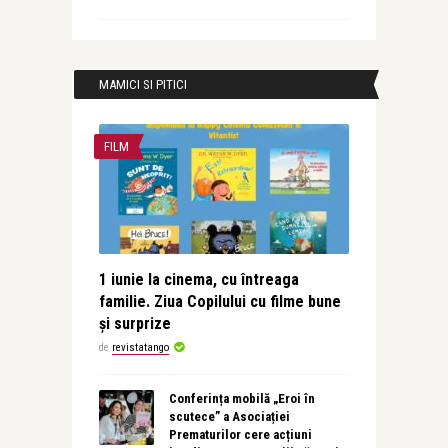
MAMICI SI PITICI
FILM
1 iunie la cinema, cu întreaga
familie. Ziua Copilului cu filme bune
și surprize
de
revistatango
Conferința mobilă „Eroi în
scutece” a Asociației
Prematurilor cere acțiuni