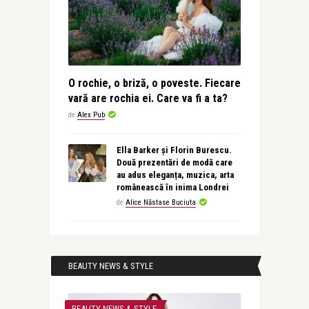
O rochie, o briză, o poveste. Fiecare
vară are rochia ei. Care va fi a ta?
de
Alex Pub
Ella Barker și Florin Burescu.
Două prezentări de modă care
au adus eleganța, muzica, arta
românească în inima Londrei
de
Alice Năstase Buciuta
BEAUTY NEWS & STYLE
BEAUTY NEWS & STYLE