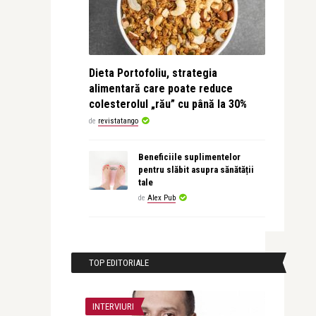
Dieta Portofoliu, strategia
alimentară care poate reduce
colesterolul „rău” cu până la 30%
de
revistatango
Beneficiile suplimentelor
pentru slăbit asupra sănătății
tale
de
Alex Pub
TOP EDITORIALE
INTERVIURI