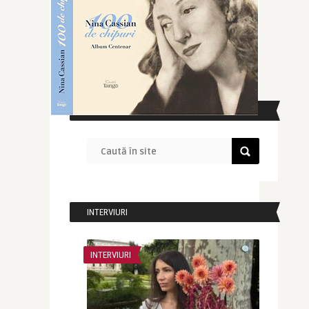
CAUTĂ ÎN SITE
INTERVIURI
INTERVIURI