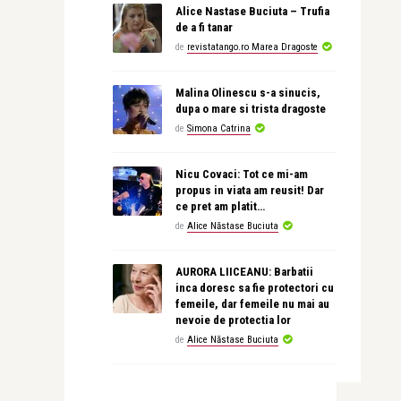
Alice Nastase Buciuta – Trufia
de a fi tanar
de
revistatango.ro Marea Dragoste
Malina Olinescu s-a sinucis,
dupa o mare si trista dragoste
de
Simona Catrina
Nicu Covaci: Tot ce mi-am
propus in viata am reusit! Dar
ce pret am platit…
de
Alice Năstase Buciuta
AURORA LIICEANU: Barbatii
inca doresc sa fie protectori cu
femeile, dar femeile nu mai au
nevoie de protectia lor
de
Alice Năstase Buciuta