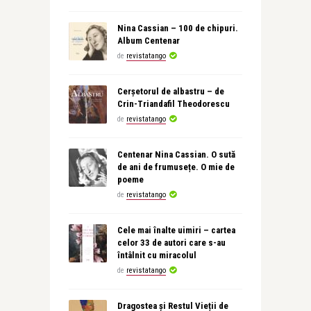
Nina Cassian – 100 de chipuri.
Album Centenar
de
revistatango
Cerșetorul de albastru – de
Crin-Triandafil Theodorescu
de
revistatango
Centenar Nina Cassian. O sută
de ani de frumusețe. O mie de
poeme
de
revistatango
Cele mai înalte uimiri – cartea
celor 33 de autori care s-au
întâlnit cu miracolul
de
revistatango
Dragostea și Restul Vieții de