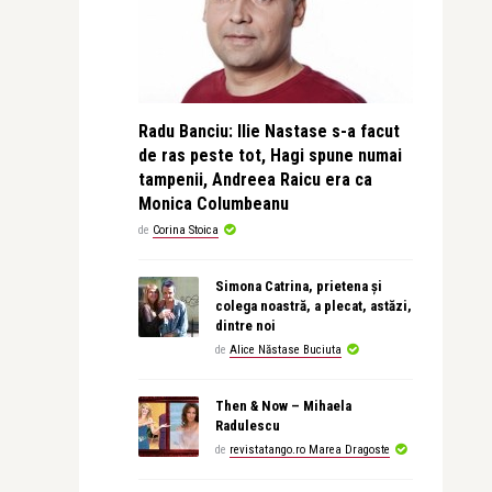
Radu Banciu: Ilie Nastase s-a facut
de ras peste tot, Hagi spune numai
tampenii, Andreea Raicu era ca
Monica Columbeanu
de
Corina Stoica
Simona Catrina, prietena și
colega noastră, a plecat, astăzi,
dintre noi
de
Alice Năstase Buciuta
Then & Now – Mihaela
Radulescu
de
revistatango.ro Marea Dragoste