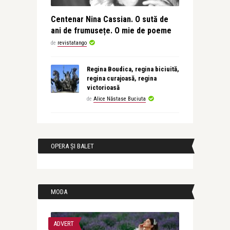
Centenar Nina Cassian. O sută de
ani de frumusețe. O mie de poeme
de
revistatango
Regina Boudica, regina biciuită,
regina curajoasă, regina
victorioasă
de
Alice Năstase Buciuta
OPERA ȘI BALET
MODA
ADVERT