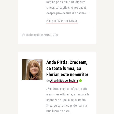
Regina pop a ținut un discurs
sincer, sarcastic și emoționant
despre provocările din cariera ..
CITEȘTE ÎN CONTINUARE
18 decembrie 2016, 10:00
Anda Pittis: Credeam,
ca toata lumea, ca
Florian este nemuritor
de
Alice Năstase Buciuta
„Am doua mari satisfactii, sotia
mea, si ea e Balanta, e nascuta la
sapte zile dupa mine, si Radio
3net, pe care il consider cel mai
bun lucru pe care ..