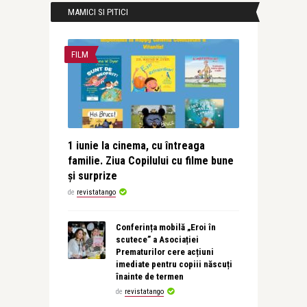
MAMICI SI PITICI
FILM
1 iunie la cinema, cu întreaga
familie. Ziua Copilului cu filme bune
și surprize
de
revistatango
Conferința mobilă „Eroi în
scutece” a Asociației
Prematurilor cere acțiuni
imediate pentru copiii născuți
înainte de termen
de
revistatango