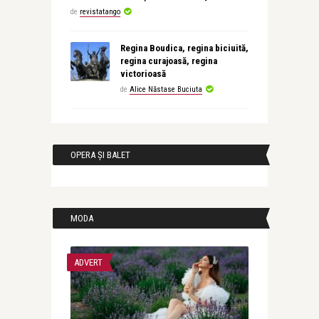
de
revistatango
Regina Boudica, regina biciuită,
regina curajoasă, regina
victorioasă
de
Alice Năstase Buciuta
OPERA ȘI BALET
MODA
ADVERT