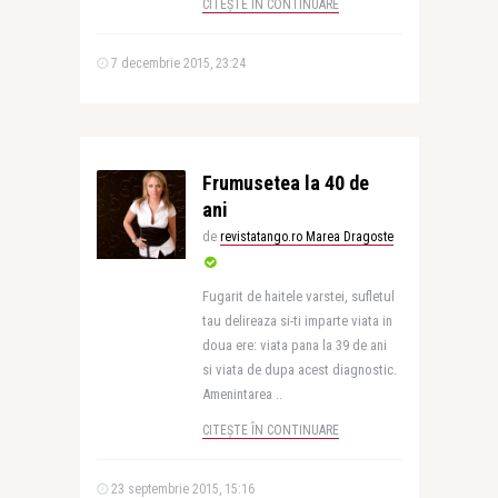
CITEȘTE ÎN CONTINUARE
7 decembrie 2015, 23:24
Frumusetea la 40 de
ani
de
revistatango.ro Marea Dragoste
Fugarit de haitele varstei, sufletul
tau delireaza si-ti imparte viata in
doua ere: viata pana la 39 de ani
si viata de dupa acest diagnostic.
Amenintarea ..
CITEȘTE ÎN CONTINUARE
23 septembrie 2015, 15:16