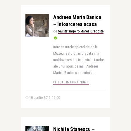
Andreea Marin Banica
– Intoarcerea acasa
de
revistatango.ro Marea Dragoste
Intre casutele splendide de la
Muzeul Satului, imbracata in ii
moldovenesti si in luminile tandre
ale unui apus de mai, Andreea
Marin - Banica s-a reintors ..
CITEȘTE ÎN CONTINUARE
10 aprilie 2015, 15:00
Nichita Stanescu –