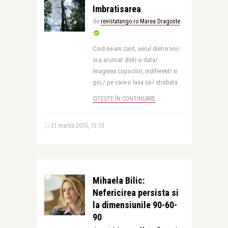
Imbratisarea
de
revistatango.ro Marea Dragoste
Cind ne-am zarit, aerul dintre noi/
si-a aruncat dintr-o data/
imaginea copacilor, indiferenti si
goi,/ pe care-o lasa sa-l strabata.
CITEȘTE ÎN CONTINUARE
31 martie 2015, 15:13
Mihaela Bilic:
Nefericirea persista si
la dimensiunile 90-60-
90