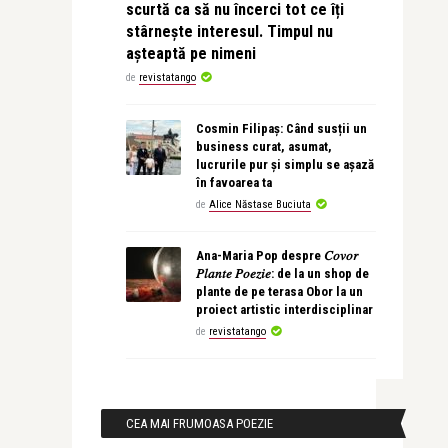
scurtă ca să nu încerci tot ce îți
stârnește interesul. Timpul nu
așteaptă pe nimeni
de
revistatango
Cosmin Filipaș: Când susții un
business curat, asumat,
lucrurile pur și simplu se așază
în favoarea ta
de
Alice Năstase Buciuta
Ana-Maria Pop despre 𝐶𝑜𝑣𝑜𝑟
𝑃𝑙𝑎𝑛𝑡𝑒 𝑃𝑜𝑒𝑧𝑖𝑒: de la un shop de
plante de pe terasa Obor la un
proiect artistic interdisciplinar
de
revistatango
CEA MAI FRUMOASA POEZIE