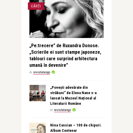
CĂRȚI
„Pe:trecere” de Ruxandra Donose.
„Scrierile ei sunt stampe japoneze,
tablouri care surprind arhitectura
umană în devenire”
de
revistatango
„Povești adevărate din
străbuni” de Elena Nane s-a
lansat la Muzeul Național al
Literaturii Române
de
revistatango
Nina Cassian – 100 de chipuri.
Album Centenar