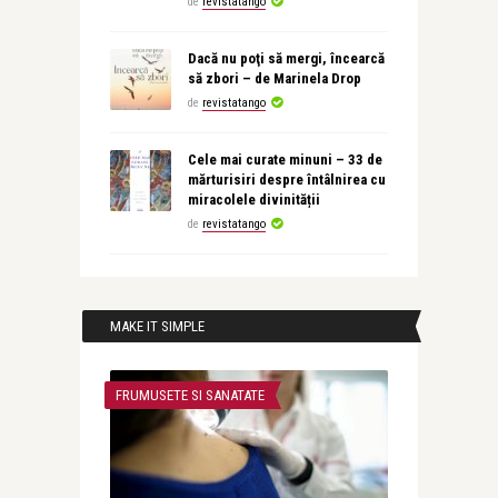
de
revistatango
Dacă nu poţi să mergi, încearcă
să zbori – de Marinela Drop
de
revistatango
Cele mai curate minuni – 33 de
mărturisiri despre întâlnirea cu
miracolele divinității
de
revistatango
MAKE IT SIMPLE
FRUMUSETE SI SANATATE