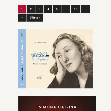
1
2
3
4
5
...
10
...
»
Ultima »