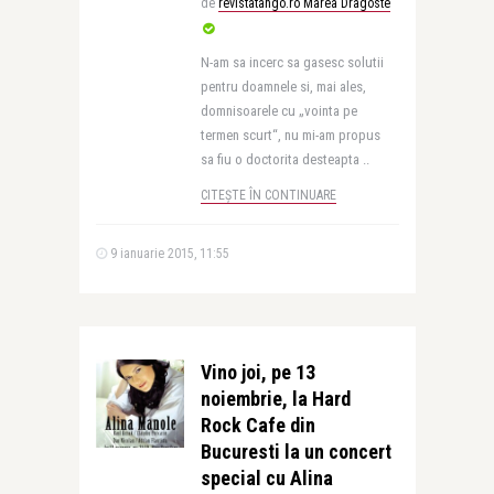
de
revistatango.ro Marea Dragoste
N-am sa incerc sa gasesc solutii
pentru doamnele si, mai ales,
domnisoarele cu „vointa pe
termen scurt“, nu mi-am propus
sa fiu o doctorita desteapta ..
CITEȘTE ÎN CONTINUARE
9 ianuarie 2015, 11:55
Vino joi, pe 13
noiembrie, la Hard
Rock Cafe din
Bucuresti la un concert
special cu Alina