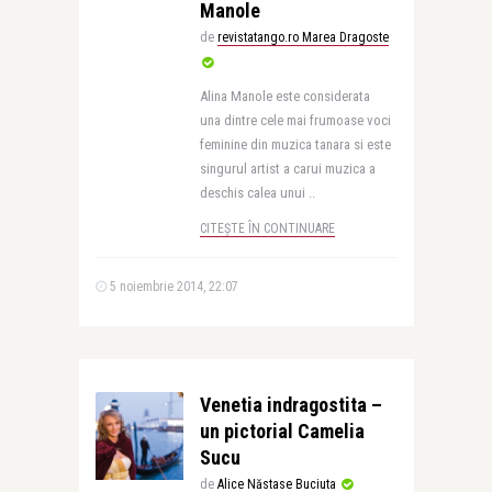
Manole
de
revistatango.ro Marea Dragoste
Alina Manole este considerata
una dintre cele mai frumoase voci
feminine din muzica tanara si este
singurul artist a carui muzica a
deschis calea unui ..
CITEȘTE ÎN CONTINUARE
5 noiembrie 2014, 22:07
Venetia indragostita –
un pictorial Camelia
Sucu
de
Alice Năstase Buciuta