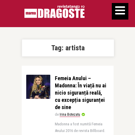
Tag:
artista
Femeia Anului –
Madonna: În viață nu ai
nicio siguranță reală,
cu excepția siguranței
de sine
de
Irina Botezatu
Madonna a fost numită Femeia
Anului 2016 de revista Billboard.