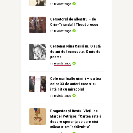
de
revistatango
Cerșetorul de albastru – de
Crin-Triandafil Theodorescu
de
revistatango
Centenar Nina Cassian. O sută
de ani de frumusețe. O mie de
poeme
de
revistatango
Cele mai înalte uimiri – cartea
celor 33 de autori care s-au
întâlnit cu miracolul
de
revistatango
Dragostea și Restul Vieții de
Marcel Petrișor: “Cartea asta-i
despre speranța pe care nici
măcar n-am îndrăznit-o”