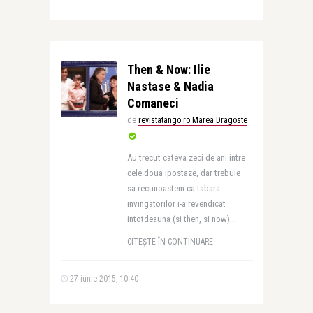
Then & Now: Ilie
Nastase & Nadia
Comaneci
de
revistatango.ro Marea Dragoste
Au trecut cateva zeci de ani intre
cele doua ipostaze, dar trebuie
sa recunoastem ca tabara
invingatorilor i-a revendicat
intotdeauna (si then, si now) ..
CITEȘTE ÎN CONTINUARE
27 iunie 2015, 10:40