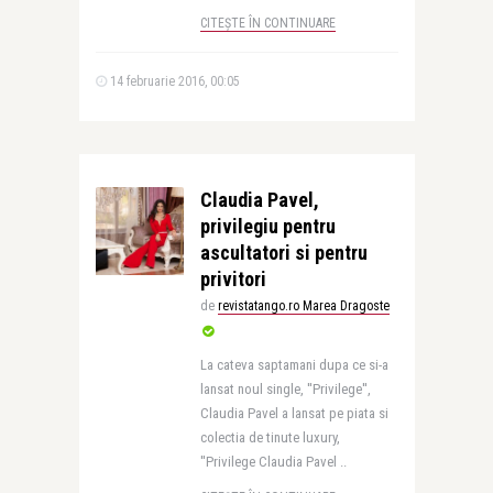
CITEȘTE ÎN CONTINUARE
14 februarie 2016, 00:05
Claudia Pavel,
privilegiu pentru
ascultatori si pentru
privitori
de
revistatango.ro Marea Dragoste
La cateva saptamani dupa ce si-a
lansat noul single, ''Privilege'',
Claudia Pavel a lansat pe piata si
colectia de tinute luxury,
''Privilege Claudia Pavel ..