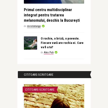
Primul centru multidisciplinar
integrat pentru tratarea
melanomului, deschis la București
de
revistatango
O rochie, o briză, o poveste.
Fiecare vară are rochia ei. Care
va fi a ta?
de
Alex Pub
CITITOARE-SCRIITOARE
CITITOARE-SCRIITOARE