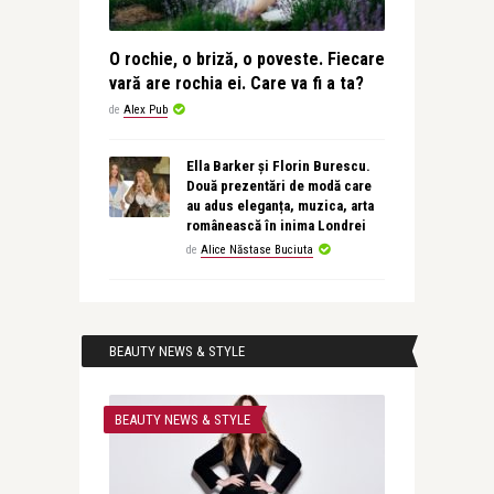
O rochie, o briză, o poveste. Fiecare
vară are rochia ei. Care va fi a ta?
de
Alex Pub
Ella Barker și Florin Burescu.
Două prezentări de modă care
au adus eleganța, muzica, arta
românească în inima Londrei
de
Alice Năstase Buciuta
BEAUTY NEWS & STYLE
BEAUTY NEWS & STYLE