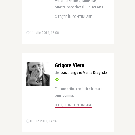
— barbat/femeie, latin/slav,
oriental/occidental — nu-ti este ..
CITEȘTE ÎN CONTINUARE
11 iulie 2014, 16:08
Grigore Vieru
de
revistatango.ro Marea Dragoste
Fiecare artist are iesire la mare
prin lacrima.
CITEȘTE ÎN CONTINUARE
8 iulie 2013, 14:26