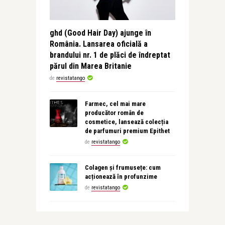
ghd (Good Hair Day) ajunge în
România. Lansarea oficială a
brandului nr. 1 de plăci de îndreptat
părul din Marea Britanie
de
revistatango
Farmec, cel mai mare
producător român de
cosmetice, lansează colecția
de parfumuri premium Epithet
de
revistatango
Colagen și frumusețe: cum
acționează în profunzime
de
revistatango