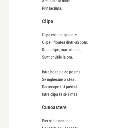
Are iesire la mare
Prin lacrima.
Clipa
Clipa este un graunte,
Clipa-i floarea dintr-un pom.
Doua clipe, mai rotunde,
Sunt privirile la om.
………………………………..
Intre boabele de poama
Se inghesuie o stea…
Dar incape tot pustiul
Intre clipa ta si-a mea.
Cunoastere
Pier stele neatinse,