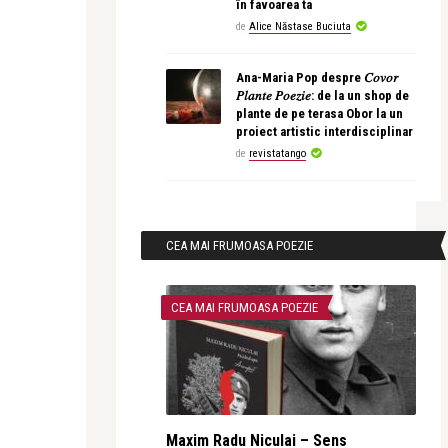
în favoarea ta
de
Alice Năstase Buciuta
Ana-Maria Pop despre 𝐶𝑜𝑣𝑜𝑟
𝑃𝑙𝑎𝑛𝑡𝑒 𝑃𝑜𝑒𝑧𝑖𝑒: de la un shop de
plante de pe terasa Obor la un
proiect artistic interdisciplinar
de
revistatango
CEA MAI FRUMOASA POEZIE
CEA MAI FRUMOASA POEZIE
Maxim Radu Niculai – Sens