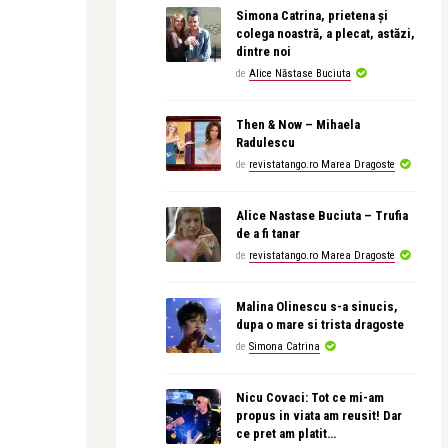
Simona Catrina, prietena și
colega noastră, a plecat, astăzi,
dintre noi
de
Alice Năstase Buciuta
Then & Now – Mihaela
Radulescu
de
revistatango.ro Marea Dragoste
Alice Nastase Buciuta – Trufia
de a fi tanar
de
revistatango.ro Marea Dragoste
Malina Olinescu s-a sinucis,
dupa o mare si trista dragoste
de
Simona Catrina
Nicu Covaci: Tot ce mi-am
propus in viata am reusit! Dar
ce pret am platit…