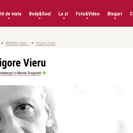
til de viata
Body&Soul
La zi
Foto&Video
Bloguri
C
Alfabetul dupa...
Grigore Vieru
igore Vieru
istatango.ro Marea Dragoste