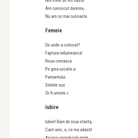
Noi stele se vor naste.
Am cunoscut durerea,
Nu am ce mai cunoaste.
Femeie
De unde-a coborat?
Faptura nelumeasca!
Roua cereasca
Pe gura uscata-a
Pamantului.
Stelele sus
Or fi urmele-i.
Iubire
Iubire! Ram de roua sfanta,
Cant unic, o, ce ma adasti!
Asupra-ngandurarii mele