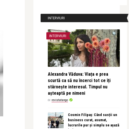
INTERVIURI
INTERVIURI
Alexandra Văduva: Viața e prea
scurtă ca să nu încerci tot ce îți
stârnește interesul. Timpul nu
așteaptă pe nimeni
de
revistatango
Cosmin Filipaș: Când susții un
business curat, asumat,
lucrurile pur și simplu se așază