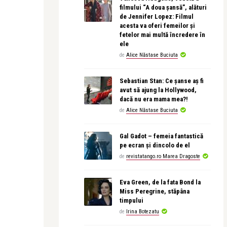
filmului “A doua șansă”, alături
de Jennifer Lopez: Filmul
acesta va oferi femeilor și
fetelor mai multă încredere în
ele
de
Alice Năstase Buciuta
Sebastian Stan: Ce șanse aș fi
avut să ajung la Hollywood,
dacă nu era mama mea?!
de
Alice Năstase Buciuta
Gal Gadot – femeia fantastică
pe ecran și dincolo de el
de
revistatango.ro Marea Dragoste
Eva Green, de la fata Bond la
Miss Peregrine, stăpâna
timpului
de
Irina Botezatu