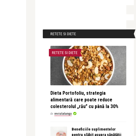
RETETE SI DIETE
RETETE SI DIETE
Dieta Portofoliu, strategia
alimentară care poate reduce
colesterolul „rău” cu până la 30%
de
revistatango
Beneficiile suplimentelor
pentru slăbit asupra sănătății