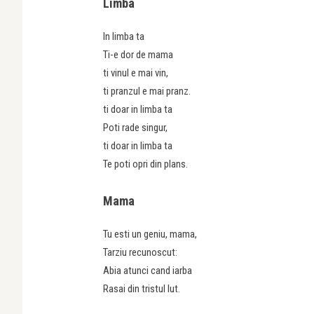
Limba
In limba ta
Ti-e dor de mama
ti vinul e mai vin,
ti pranzul e mai pranz.
ti doar in limba ta
Poti rade singur,
ti doar in limba ta
Te poti opri din plans.
Mama
Tu esti un geniu, mama,
Tarziu recunoscut:
Abia atunci cand iarba
Rasai din tristul lut.