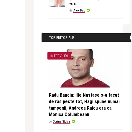
tale
de
Alex Pub
TOP EDITORIALE
INTERVIURI
Radu Banciu: Ilie Nastase s-a facut
de ras peste tot, Hagi spune numai
tampenii, Andreea Raicu era ca
Monica Columbeanu
de
Corina Stoica