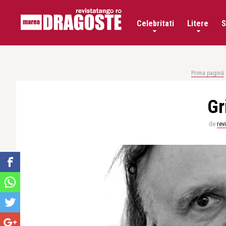
Celebritati
Litere
S
Prima pagină
Gr
de
rev