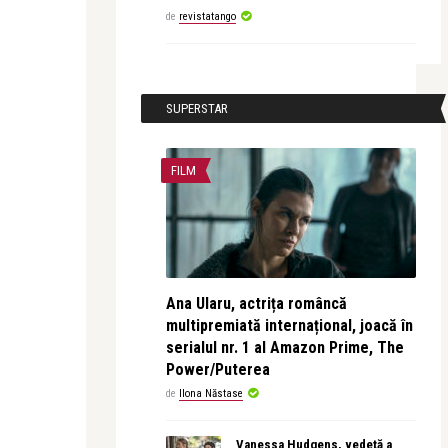
de
revistatango
SUPERSTAR
FILM
Ana Ularu, actrița româncă
multipremiată internațional, joacă în
serialul nr. 1 al Amazon Prime, The
Power/Puterea
de
Ilona Năstase
Vanessa Hudgens, vedetă a