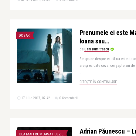
Prenumele ei este Mar
DOSAR
Ioana sau…
de
Dani Dumitrescu
Se spune despre ea că nu este descu
are şi ea câte ceva: cei şapte ani de
..
CITEȘTE ÎN CONTINUARE
17 iulie 2017, 07:42
0 Comentarii
Adrian Păunescu – L
CEA MAI FRUMOASA POEZIE