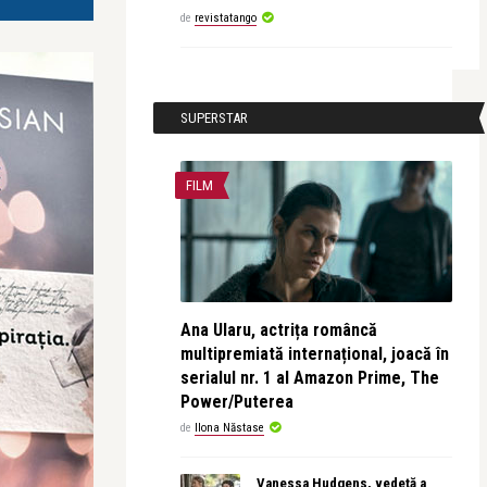
de
revistatango
SUPERSTAR
FILM
Ana Ularu, actrița româncă
multipremiată internațional, joacă în
serialul nr. 1 al Amazon Prime, The
Power/Puterea
de
Ilona Năstase
Vanessa Hudgens, vedetă a