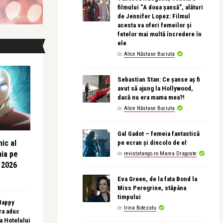
filmului “A doua șansă”, alături
de Jennifer Lopez: Filmul
acesta va oferi femeilor și
fetelor mai multă încredere în
ele
de
Alice Năstase Buciuta
Sebastian Stan: Ce șanse aș fi
avut să ajung la Hollywood,
dacă nu era mama mea?!
de
Alice Năstase Buciuta
Gal Gadot – femeia fantastică
ic al
pe ecran și dincolo de el
nia pe
de
revistatango.ro Marea Dragoste
 2026
Eva Green, de la fata Bond la
Miss Peregrine, stăpâna
timpului
 Happy
de
Irina Botezatu
ra aduc
sa Hotelului