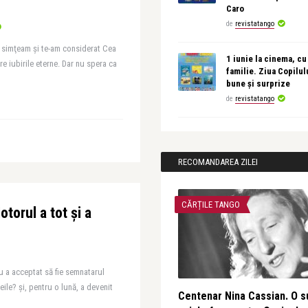
Caro
de
revistatango
a simţeam şi te-am considerat Cea
1 iunie la cinema, cu
e iubirile eterne. Dar nu spera ca
familie. Ziua Copilul
bune și surprize
de
revistatango
RECOMANDAREA ZILEI
CĂRȚILE TANGO
torul a tot și a
u a acceptat să fie semnatarul
eile? și, pentru o lună, a devenit
Centenar Nina Cassian. O s