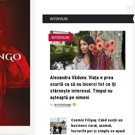
INTERVIURI
INTERVIURI
Alexandra Văduva: Viața e prea
scurtă ca să nu încerci tot ce îți
stârnește interesul. Timpul nu
așteaptă pe nimeni
de
revistatango
Cosmin Filipaș: Când susții un
business curat, asumat,
lucrurile pur și simplu se așază