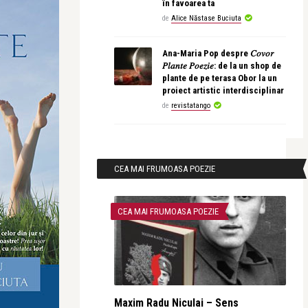
în favoarea ta
de
Alice Năstase Buciuta
Ana-Maria Pop despre 𝐶𝑜𝑣𝑜𝑟
𝑃𝑙𝑎𝑛𝑡𝑒 𝑃𝑜𝑒𝑧𝑖𝑒: de la un shop de
plante de pe terasa Obor la un
proiect artistic interdisciplinar
de
revistatango
CEA MAI FRUMOASA POEZIE
CEA MAI FRUMOASA POEZIE
Maxim Radu Niculai – Sens