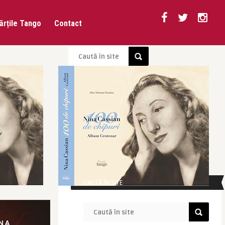
ărțile Tango
Contact
CAUTĂ ÎN SITE