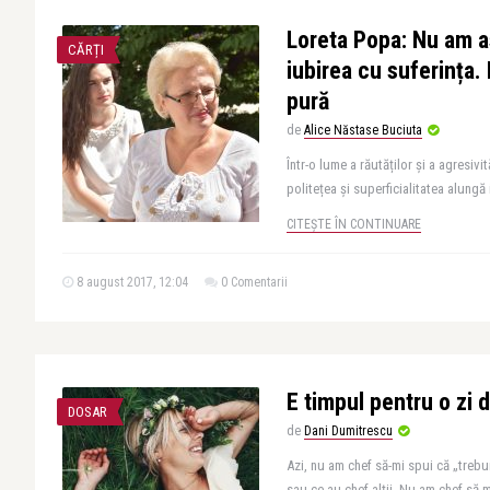
Loreta Popa: Nu am a
CĂRȚI
iubirea cu suferința.
pură
de
Alice Năstase Buciuta
Într-o lume a răutăților și a agresivit
politețea și superficialitatea alungă i
CITEȘTE ÎN CONTINUARE
8 august 2017, 12:04
0 Comentarii
E timpul pentru o zi 
DOSAR
de
Dani Dumitrescu
Azi, nu am chef să-mi spui că „trebu
sau ce au chef alţii. Nu am chef să m