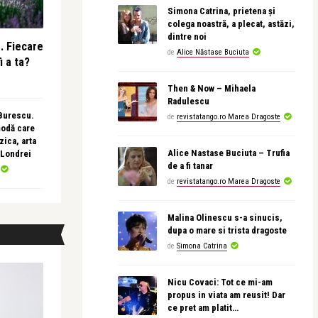
Simona Catrina, prietena și
colega noastră, a plecat, astăzi,
dintre noi
e. Fiecare
de
Alice Năstase Buciuta
i a ta?
Then & Now – Mihaela
Radulescu
 Burescu.
de
revistatango.ro Marea Dragoste
modă care
ica, arta
Alice Nastase Buciuta – Trufia
 Londrei
de a fi tanar
de
revistatango.ro Marea Dragoste
Malina Olinescu s-a sinucis,
dupa o mare si trista dragoste
de
Simona Catrina
Nicu Covaci: Tot ce mi-am
propus in viata am reusit! Dar
ce pret am platit…