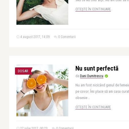
CITEȘTE ÎN CONTINUARE
4 august 2017, 14:09
0 Comentarii
Nu sunt perfectă
DOSAR
de
Dani Dumitrescu
Nu am fost nicicând genul de femeie
pe covor. Îmi place să am casa cura
obsesie ..
CITEȘTE ÎN CONTINUARE
27 iulie 2017, 00:23
0 Comentarii