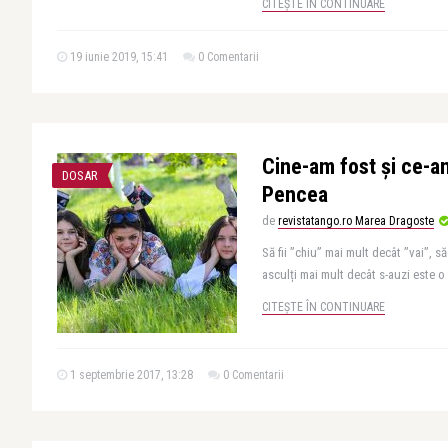
CITEȘTE ÎN CONTINUARE
19 iunie 2019, 15:41
0 Comentarii
Cine-am fost și ce-a
DOSAR
Pencea
de
revistatango.ro Marea Dragoste
Să fii ”chiu” mai mult decât ”vai”, s
asculți mai mult decât s-auzi este o 
CITEȘTE ÎN CONTINUARE
1 septembrie 2017, 13:28
0 Comentarii