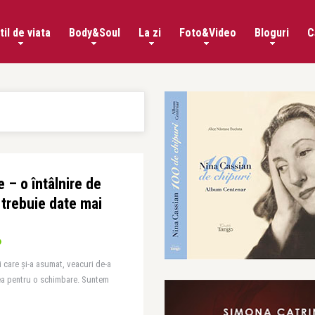
til de viata
Body&Soul
La zi
Foto&Video
Bloguri
C
e – o întâlnire de
e trebuie date mai
i care și-a asumat, veacuri de-a
emea pentru o schimbare. Suntem