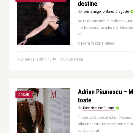
destine
de
revistatango.ro Marea Dragoste
Nu te-am intoxicat cu baliverne, Aş
mai frumoasă, cu adevărat, Iubire-ntr
alţii ..
CITEȘTE ÎN CONTINUARE
24 februarie 2017, 10:49
0 Comentarii
Adrian Păunescu – Mo
DOSAR
toate
de
Alice Năstase Buciuta
În iulie 2005, poetul Adrian Păunesc
rubricii noastre De ce iubește el fem
colaboratorul ..