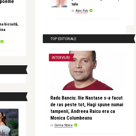
e poeme
tale
de
Alex Pub
a biciuită,
ina
TOP EDITORIALE
INTERVIURI
Radu Banciu: Ilie Nastase s-a facut
de ras peste tot, Hagi spune numai
tampenii, Andreea Raicu era ca
Monica Columbeanu
de
Corina Stoica