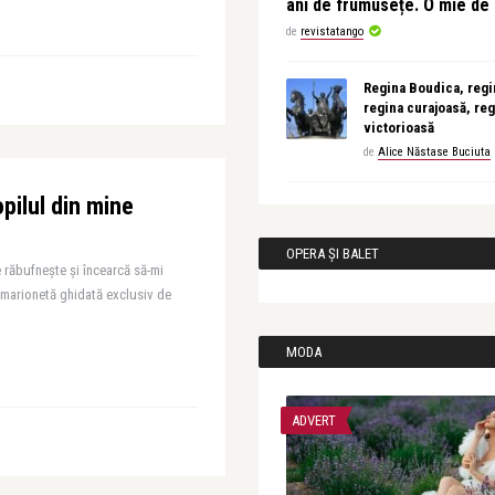
ani de frumusețe. O mie d
de
revistatango
Regina Boudica, regin
regina curajoasă, reg
victorioasă
de
Alice Năstase Buciuta
pilul din mine
OPERA ȘI BALET
răbufneşte și încearcă să-mi
o marionetă ghidată exclusiv de
MODA
ADVERT