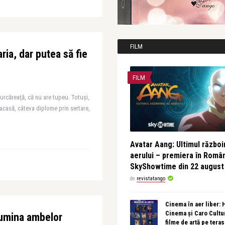
FILM
ia, dar putea să fie
FILM
rcăreaţă, că nu are tupeu. Totuşi,
 acasă, câteva diplome prin sertare,
Avatar Aang: Ultimul războin
aerului – premiera în Româ
SkyShowtime din 22 august
de
revistatango
Cinema în aer liber:
Cinema și Caro Cultu
umina ambelor
filme de artă pe tera