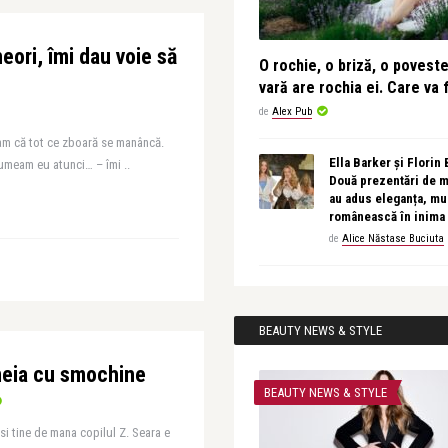
ori, îmi dau voie să
O rochie, o briză, o povest
vară are rochia ei. Care va f
de
Alex Pub
eam că tot ce zboară se manâncă.
Ella Barker și Florin
 numeam eu atunci… – îmi ..
Două prezentări de 
au adus eleganța, muz
românească în inima
de
Alice Năstase Buciuta
BEAUTY NEWS & STYLE
meia cu smochine
BEAUTY NEWS & STYLE
si tine de mana copilul Z. Seara e