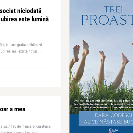
sociat niciodată
 Iubirea este lumină
ății, în care graba anihilează
ubirea, mai există, totuși, ..
doar a mea
ie să…” fac de mâncare, curăţenie
ă plâng în van că salariul ..