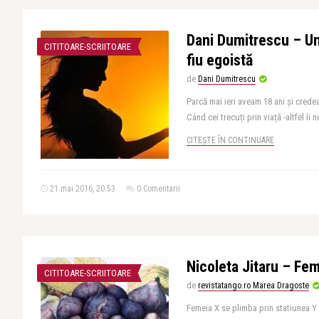
Dani Dumitrescu – Une
CITITOARE-SCRIITOARE
fiu egoistă
de
Dani Dumitrescu
Parcă mai ieri aveam 18 ani și cred
Când cei trecuți prin viață -altfel îi
CITEȘTE ÎN CONTINUARE
21 mai 2016, 20:53
0 Comentarii
Nicoleta Jitaru – Fe
CITITOARE-SCRIITOARE
de
revistatango.ro Marea Dragoste
Femeia X se plimba prin statiunea Y 