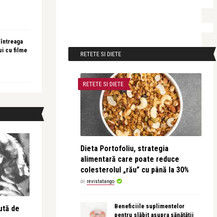
 întreaga
ui cu filme
RETETE SI DIETE
RETETE SI DIETE
Dieta Portofoliu, strategia
alimentară care poate reduce
colesterolul „rău” cu până la 30%
de
revistatango
Beneficiile suplimentelor
ută de
pentru slăbit asupra sănătății