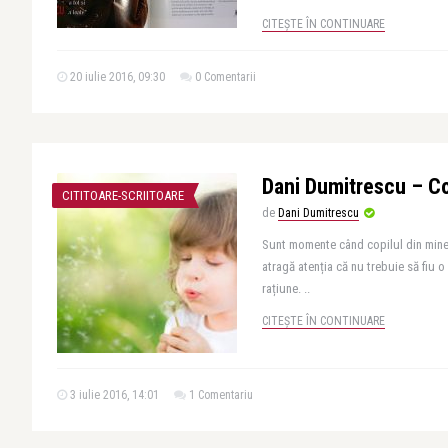
CITEȘTE ÎN CONTINUARE
20 iulie 2016, 09:30
0 Comentarii
Dani Dumitrescu – Co
CITITOARE-SCRIITOARE
de
Dani Dumitrescu
Sunt momente când copilul din mine 
atragă atenția că nu trebuie să fiu 
rațiune. ..
CITEȘTE ÎN CONTINUARE
3 iulie 2016, 14:01
1 Comentariu