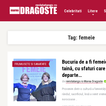
Celebritati
Litere
S
Tag:
femeie
Bucuria de a fi femei
FRUMUSETE SI SANATATE
taină, cu sfaturi car
departe…
de
revistatango.ro Marea Dragoste
Provenim dintr-o cultură a feminități
rândul, sacrificiul, însă a venit vr
norocoase ..