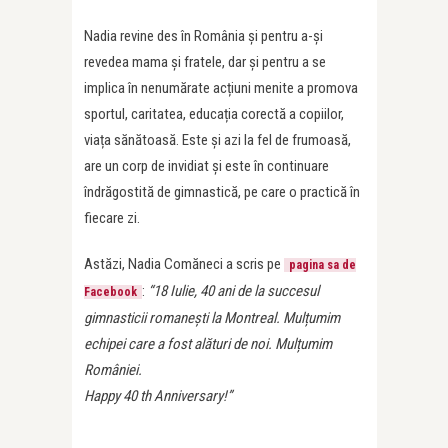
Nadia revine des în România și pentru a-și
revedea mama și fratele, dar și pentru a se
implica în nenumărate acțiuni menite a promova
sportul, caritatea, educația corectă a copiilor,
viața sănătoasă. Este și azi la fel de frumoasă,
are un corp de invidiat și este în continuare
îndrăgostită de gimnastică, pe care o practică în
fiecare zi.
Astăzi, Nadia Comăneci a scris pe
pagina sa de
:
“18 Iulie, 40 ani de la succesul
Facebook
gimnasticii romanești la Montreal. Mulțumim
echipei care a fost alături de noi. Mulțumim
României.
Happy 40 th Anniversary!”