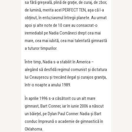
sa fără greșeală, plină de grație, de curaj, de zbor,
de lumină, merita acel PERFECT TEN, așa că l-a
obținut, în entuziasmul întregii planete. Au urmat
apoi și alte note de 10 care au consacrat-o
iremediabil pe Nadia Comăneci drept cea mai
mare, cea mai iubită, cea mai talentată gimnastă
a tuturor timpurilor.
Între timp, Nadia s-a stabilit în America –
alegând să desfidă regimul comunist și dictatura
lui Ceaușescu și trecând ilegal și curajos granița,
într-o noapte a anului 1989.
În aprilie 1996 s-a căsătorit cu un alt mare
gimnast, Bart Conner, iar în iunie 2006 a născut
un băiețel, pe Dylan Paul Conner. Nadia și Bart
conduc împreună o academie de gimnastică în
Oklahoma.