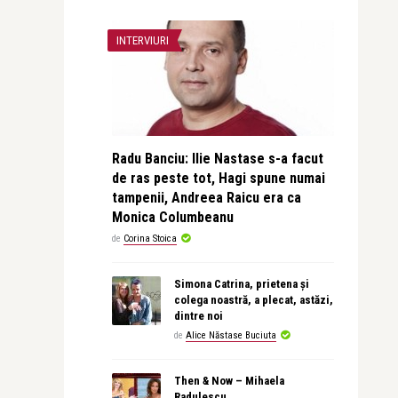
INTERVIURI
Radu Banciu: Ilie Nastase s-a facut
de ras peste tot, Hagi spune numai
tampenii, Andreea Raicu era ca
Monica Columbeanu
de
Corina Stoica
Simona Catrina, prietena și
colega noastră, a plecat, astăzi,
dintre noi
de
Alice Năstase Buciuta
Then & Now – Mihaela
Radulescu