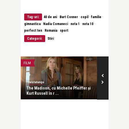
·
·
·
·
Tag-uri:
40 de ani
Bart Conner
copil
familie
·
·
·
·
gimnastica
Nadia Comaneci
nota 1
nota 10
·
·
perfect ten
Romania
sport
Categorii:
Stiri
FILM
CONCERTE & SP
revistatango
revistatango
The Madison, cu Michelle Pfeiffer și
Ștefan Hrușc
Kurt Russell în r ...
România cu tu