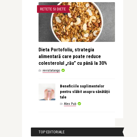
RETETE SI DIETE
Dieta Portofoliu, strategia
alimentară care poate reduce
colesterolul „rău” cu până la 30%
de
revistatango
Beneficiile suplimentelor
pentru slăbit asupra sănătății
tale
de
Alex Pub
TOP EDITORIALE