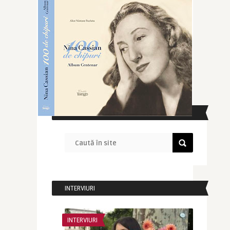
CAUTĂ ÎN SITE
INTERVIURI
INTERVIURI