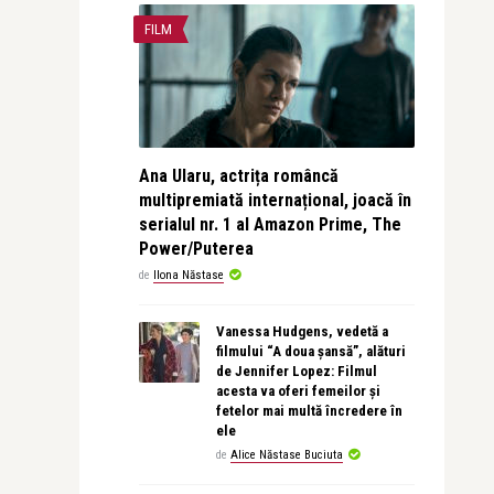
FILM
Ana Ularu, actrița româncă
multipremiată internațional, joacă în
serialul nr. 1 al Amazon Prime, The
Power/Puterea
de
Ilona Năstase
Vanessa Hudgens, vedetă a
filmului “A doua șansă”, alături
de Jennifer Lopez: Filmul
acesta va oferi femeilor și
fetelor mai multă încredere în
ele
de
Alice Năstase Buciuta