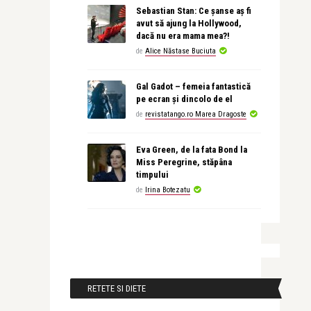
Sebastian Stan: Ce șanse aș fi
avut să ajung la Hollywood,
dacă nu era mama mea?!
de
Alice Năstase Buciuta
Gal Gadot – femeia fantastică
pe ecran și dincolo de el
de
revistatango.ro Marea Dragoste
Eva Green, de la fata Bond la
Miss Peregrine, stăpâna
timpului
de
Irina Botezatu
RETETE SI DIETE