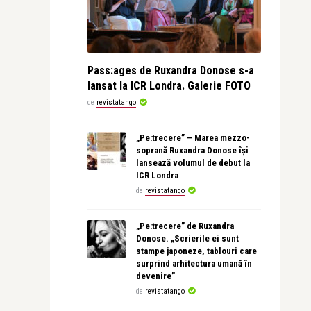
Pass:ages de Ruxandra Donose s-a
lansat la ICR Londra. Galerie FOTO
de
revistatango
„Pe:trecere” – Marea mezzo-
soprană Ruxandra Donose își
lansează volumul de debut la
ICR Londra
de
revistatango
„Pe:trecere” de Ruxandra
Donose. „Scrierile ei sunt
stampe japoneze, tablouri care
surprind arhitectura umană în
devenire”
de
revistatango