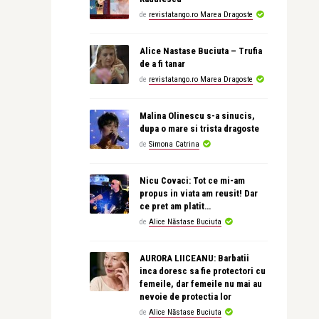
de
revistatango.ro Marea Dragoste
Alice Nastase Buciuta – Trufia
de a fi tanar
de
revistatango.ro Marea Dragoste
Malina Olinescu s-a sinucis,
dupa o mare si trista dragoste
de
Simona Catrina
Nicu Covaci: Tot ce mi-am
propus in viata am reusit! Dar
ce pret am platit…
de
Alice Năstase Buciuta
AURORA LIICEANU: Barbatii
inca doresc sa fie protectori cu
femeile, dar femeile nu mai au
nevoie de protectia lor
de
Alice Năstase Buciuta