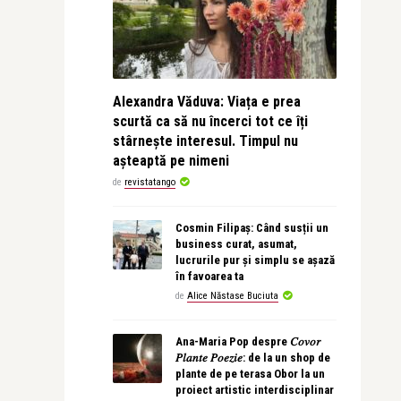
Alexandra Văduva: Viața e prea
scurtă ca să nu încerci tot ce îți
stârnește interesul. Timpul nu
așteaptă pe nimeni
de
revistatango
Cosmin Filipaș: Când susții un
business curat, asumat,
lucrurile pur și simplu se așază
în favoarea ta
de
Alice Năstase Buciuta
Ana-Maria Pop despre 𝐶𝑜𝑣𝑜𝑟
𝑃𝑙𝑎𝑛𝑡𝑒 𝑃𝑜𝑒𝑧𝑖𝑒: de la un shop de
plante de pe terasa Obor la un
proiect artistic interdisciplinar