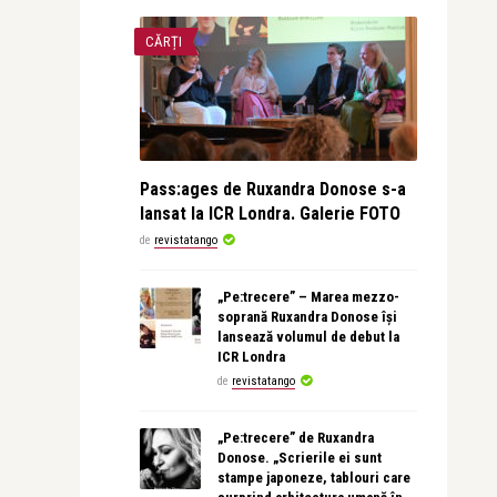
CĂRȚI
Pass:ages de Ruxandra Donose s-a
lansat la ICR Londra. Galerie FOTO
de
revistatango
„Pe:trecere” – Marea mezzo-
soprană Ruxandra Donose își
lansează volumul de debut la
ICR Londra
de
revistatango
„Pe:trecere” de Ruxandra
Donose. „Scrierile ei sunt
stampe japoneze, tablouri care