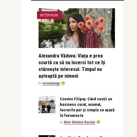
INTERVIURI
Alexandra Văduva: Viața e prea
scurtă ca să nu încerci tot ce îți
stârnește interesul. Timpul nu
așteaptă pe nimeni
de
revistatango
Cosmin Filipaș: Când susții un
business curat, asumat,
lucrurile pur și simplu se așază
în favoarea ta
de
Alice Năstase Buciuta