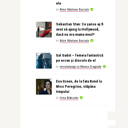
ele
de
Alice Năstase Buciuta
Sebastian Stan: Ce șanse aș fi
avut să ajung la Hollywood,
dacă nu era mama mea?!
de
Alice Năstase Buciuta
Gal Gadot – femeia fantastică
pe ecran și dincolo de el
de
revistatango.ro Marea Dragoste
Eva Green, de la fata Bond la
Miss Peregrine, stăpâna
timpului
de
Irina Botezatu