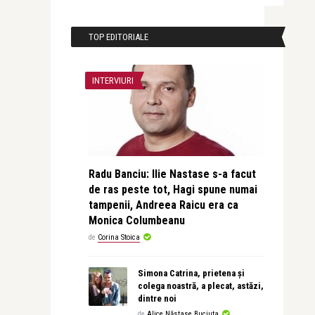
TOP EDITORIALE
INTERVIURI
Radu Banciu: Ilie Nastase s-a facut
de ras peste tot, Hagi spune numai
tampenii, Andreea Raicu era ca
Monica Columbeanu
de
Corina Stoica
Simona Catrina, prietena și
colega noastră, a plecat, astăzi,
dintre noi
de
Alice Năstase Buciuta