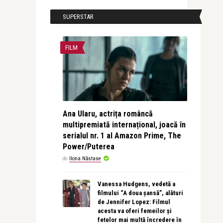
SUPERSTAR
FILM
Ana Ularu, actrița româncă
multipremiată internațional, joacă în
serialul nr. 1 al Amazon Prime, The
Power/Puterea
de
Ilona Năstase
Vanessa Hudgens, vedetă a
filmului “A doua șansă”, alături
de Jennifer Lopez: Filmul
acesta va oferi femeilor și
fetelor mai multă încredere în