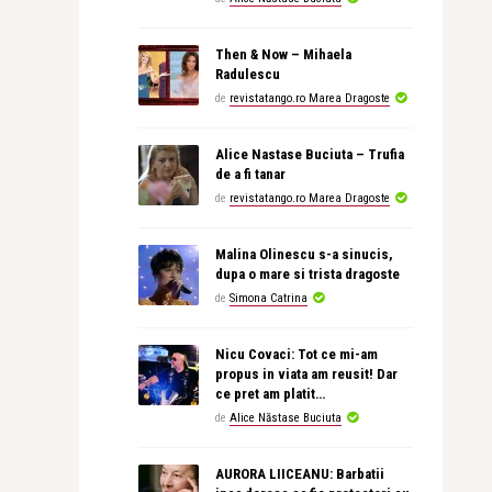
Then & Now – Mihaela
Radulescu
de
revistatango.ro Marea Dragoste
Alice Nastase Buciuta – Trufia
de a fi tanar
de
revistatango.ro Marea Dragoste
Malina Olinescu s-a sinucis,
dupa o mare si trista dragoste
de
Simona Catrina
Nicu Covaci: Tot ce mi-am
propus in viata am reusit! Dar
ce pret am platit…
de
Alice Năstase Buciuta
AURORA LIICEANU: Barbatii