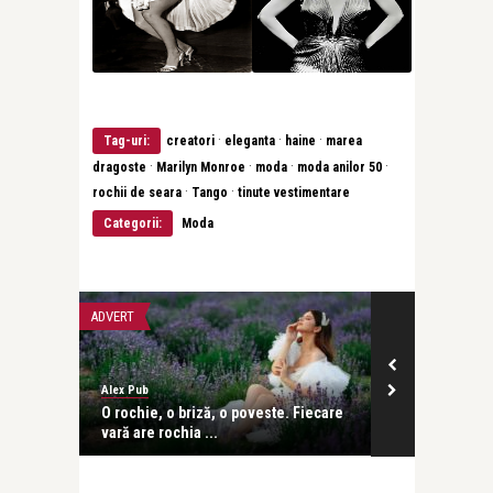
·
·
·
Tag-uri:
creatori
eleganta
haine
marea
·
·
·
·
dragoste
Marilyn Monroe
moda
moda anilor 50
·
·
rochii de seara
Tango
tinute vestimentare
Categorii:
Moda
ADVERT
ADVERT
Alex Pub
Alex Pub
 vara
O rochie, o briză, o poveste. Fiecare
Cum influenț
vară are rochia ...
streetwear țin