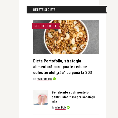
RETETE SI DIETE
RETETE SI DIETE
Dieta Portofoliu, strategia
alimentară care poate reduce
colesterolul „rău” cu până la 30%
de
revistatango
Beneficiile suplimentelor
pentru slăbit asupra sănătății
tale
de
Alex Pub