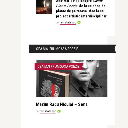
Ana-Maria Pop despre 𝐶𝑜𝑣𝑜𝑟
𝑃𝑙𝑎𝑛𝑡𝑒 𝑃𝑜𝑒𝑧𝑖𝑒: de la un shop de
plante de pe terasa Obor la un
proiect artistic interdisciplinar
de
revistatango
CEA MAI FRUMOASA POEZIE
CEA MAI FRUMOASA POEZIE
Maxim Radu Niculai – Sens
de
revistatango