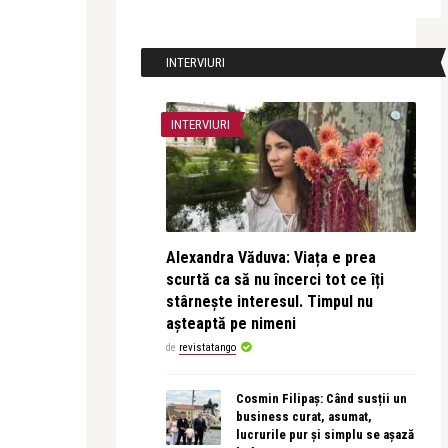
INTERVIURI
INTERVIURI
Alexandra Văduva: Viața e prea
scurtă ca să nu încerci tot ce îți
stârnește interesul. Timpul nu
așteaptă pe nimeni
de
revistatango
Cosmin Filipaș: Când susții un
business curat, asumat,
lucrurile pur și simplu se așază