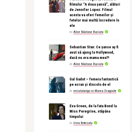
filmului “A doua șansă”, alături
de Jennifer Lopez: Filmul
acesta va oferi femeilor și
fetelor mai multă încredere în
ele
de
Alice Năstase Buciuta
Sebastian Stan: Ce șanse aș fi
avut să ajung la Hollywood,
dacă nu era mama mea?!
de
Alice Năstase Buciuta
Gal Gadot – femeia fantastică
pe ecran și dincolo de el
de
revistatango.ro Marea Dragoste
Eva Green, de la fata Bond la
Miss Peregrine, stăpâna
timpului
de
Irina Botezatu