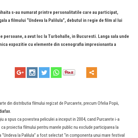
aita s-au numarat printre personalitatile care au participat,
la a filmului “Undeva la Palilula”, debutul in regie de film al lui
e persoane, a avut loc la Turbohalle, in Bucuresti. Langa sala unde
 o mica expozitie cu elemente din scenografia impresionanta a
rte din distributia filmului regizat de Purcarete, precum Ofelia Popii,
iafax.
giu a spus ca povestea peliculei a inceput in 2004, cand Purcarete i-a
s ca proiectia filmului pentru marele public nu exclude participarea la
ca “Undeva la Palilula” a fost selectat “in componenta unui mare festival