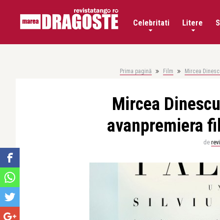
Celebritati
Litere
S
Prima pagină
Film
Mircea Dinescu
Mircea Dinescu 
avanpremiera fi
de
rev