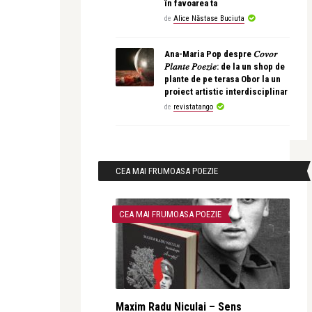
în favoarea ta
de
Alice Năstase Buciuta
Ana-Maria Pop despre 𝐶𝑜𝑣𝑜𝑟
𝑃𝑙𝑎𝑛𝑡𝑒 𝑃𝑜𝑒𝑧𝑖𝑒: de la un shop de
plante de pe terasa Obor la un
proiect artistic interdisciplinar
de
revistatango
CEA MAI FRUMOASA POEZIE
CEA MAI FRUMOASA POEZIE
Maxim Radu Niculai – Sens