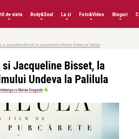
til de viata
Body&Soul
La zi
Foto&Video
Bloguri
C
 si Jacqueline Bisset, la avanpremiera filmului Undeva la Palilula
si Jacqueline Bisset, la
lmului Undeva la Palilula
istatango.ro Marea Dragoste