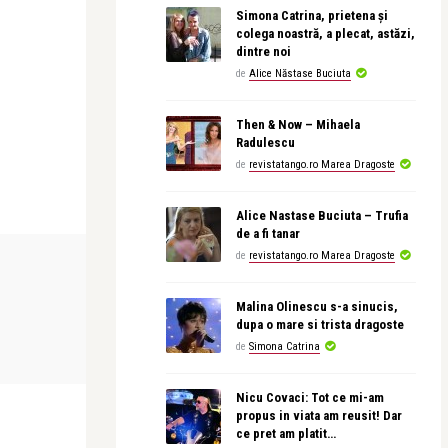
Simona Catrina, prietena și
colega noastră, a plecat, astăzi,
dintre noi
de
Alice Năstase Buciuta
Then & Now – Mihaela
Radulescu
de
revistatango.ro Marea Dragoste
Alice Nastase Buciuta – Trufia
de a fi tanar
de
revistatango.ro Marea Dragoste
FILM
FILM
Malina Olinescu s-a sinucis,
dupa o mare si trista dragoste
revistatango
revistatango
iffer și
„Împăratul muștelor” este disponibil
Avatar Aang:
de
Simona Catrina
pe HBO Max d ...
aerului – pre
Nicu Covaci: Tot ce mi-am
propus in viata am reusit! Dar
ce pret am platit…