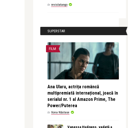
de
revistatango
SUPERSTAR
FILM
Ana Ularu, actrița româncă
multipremiată internațional, joacă în
serialul nr. 1 al Amazon Prime, The
Power/Puterea
de
Ilona Năstase
Vanessa Hudgens, vedetă a