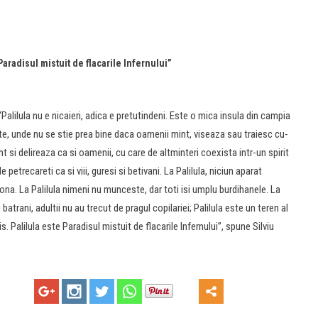
Paradisul mistuit de flacarile Infernului”
Palilula nu e nicaieri, adica e pretutindeni. Este o mica insula din campia
e, unde nu se stie prea bine daca oamenii mint, viseaza sau traiesc cu-
t si delireaza ca si oamenii, cu care de altminteri coexista intr-un spirit
e petrecareti ca si viii, guresi si betivani. La Palilula, niciun aparat
ona. La Palilula nimeni nu munceste, dar toti isi umplu burdihanele. La
u batrani, adultii nu au trecut de pragul copilariei; Palilula este un teren al
is. Palilula este Paradisul mistuit de flacarile Infernului”, spune Silviu