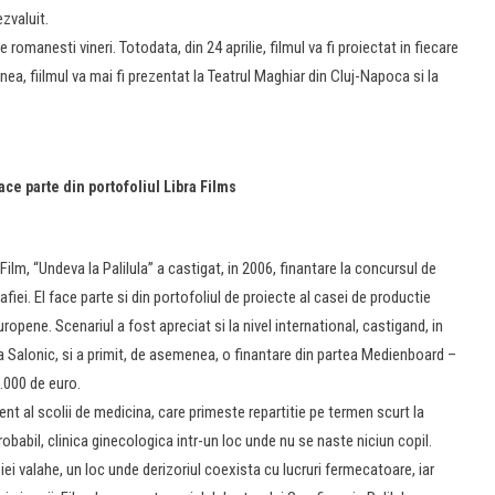
zvaluit.
 romanesti vineri. Totodata, din 24 aprilie, filmul va fi proiectat in fiecare
ea, fiilmul va mai fi prezentat la Teatrul Maghiar din Cluj-Napoca si la
ace parte din portofoliul Libra Films
 Film, “Undeva la Palilula” a castigat, in 2006, finantare la concursul de
iei. El face parte si din portofoliul de proiecte al casei de productie
ropene. Scenariul a fost apreciat si la nivel international, castigand, in
la Salonic, si a primit, de asemenea, o finantare din partea Medienboard –
.000 de euro.
nt al scolii de medicina, care primeste repartitie pe termen scurt la
probabil, clinica ginecologica intr-un loc unde nu se naste niciun copil.
iei valahe, un loc unde derizoriul coexista cu lucruri fermecatoare, iar