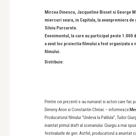
Mircea Dinescu, Jacqueline Bisset si George Mih
miercuri seara, in Capitala, la avanpremiera de ga
Silviu Purcarete.
Evenimentul, la care au participat peste 1.000 d
a avut loc proiectia filmului a fost organizata
filmului.
Distribuie:
Printre cei prezenti s-au numarat si actori care fac pa
Dimeny Aron si Constantin Chiriac – informeaza
Med
Producatorul filmului “Undeva la Palilula”, Tudor Giur
inaintat primul draft al scenariului. Giurgiu a mai spu
festivalurile de gen. Astfel, producatorul a anuntat 