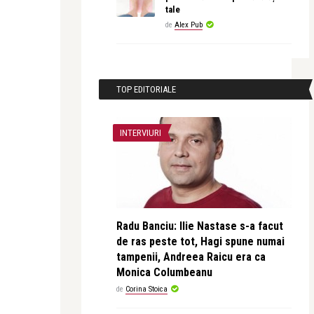
tale
de
Alex Pub
TOP EDITORIALE
INTERVIURI
Radu Banciu: Ilie Nastase s-a facut
de ras peste tot, Hagi spune numai
tampenii, Andreea Raicu era ca
Monica Columbeanu
de
Corina Stoica