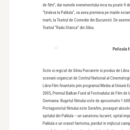
de film”, dar numele evenimentului inca nu poate fi de
“Undeva la Palilula”, va avea premiera pe marile ecrane
marti, la Teatrul de Comedie din Bucuresti. De asemen
Teatrul “Radu Stanca” din Sibiu.
Pelicula f
Scris si regizat de Silviu Purcarete si produs de Libra
scenarii organizat de Centrul National al Cinematograf
Libra Film finantate prin programul Media al Uniunii Eu
2005, Premiul Balkan Fund al Festivalului de Film de 
Germania. Bugetul filmului este de aproximativ 1.600
Protagonistul filmului este Serafim, proaspat absolve
spitalul din Palilula – un sanatoriu-lazaret, spital im
Palilula e un orasel fantoma, pierdut in mijlocul camp