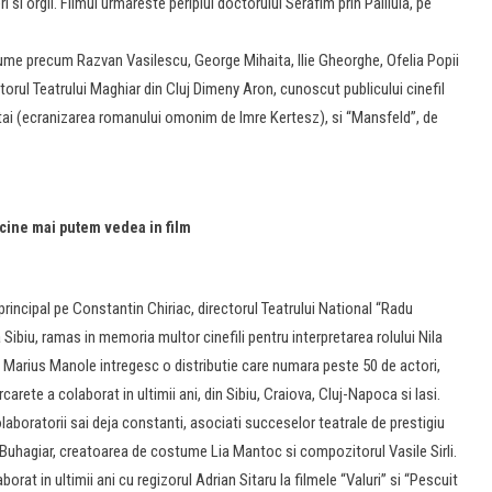
i si orgii. Filmul urmareste periplul doctorului Serafim prin Palilula, pe
enume precum Razvan Vasilescu, George Mihaita, Ilie Gheorghe, Ofelia Popii
torul Teatrului Maghiar din Cluj Dimeny Aron, cunoscut publicului cinefil
oltai (ecranizarea romanului omonim de Imre Kertesz), si “Mansfeld”, de
cine mai putem vedea in film
principal pe Constantin Chiriac, directorul Teatrului National “Radu
a Sibiu, ramas in memoria multor cinefili pentru interpretarea rolului Nila
i Marius Manole intregesc o distributie care numara peste 50 de actori,
carete a colaborat in ultimii ani, din Sibiu, Craiova, Cluj-Napoca si Iasi.
colaboratorii sai deja constanti, asociati succeselor teatrale de prestigiu
s Buhagiar, creatoarea de costume Lia Mantoc si compozitorul Vasile Sirli.
orat in ultimii ani cu regizorul Adrian Sitaru la filmele “Valuri” si “Pescuit