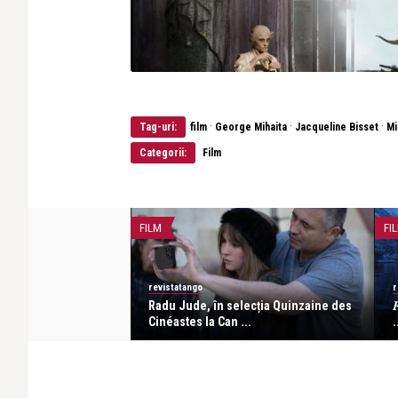
·
·
·
Tag-uri:
film
George Mihaita
Jacqueline Bisset
Mi
Categorii:
Film
FILM
FI
revistatango
r
zat de Cristian
Radu Jude, în selecția Quinzaine des

 prim ...
Cinéastes la Can ...
.