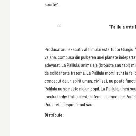
sportiv”.
“Palilula este 
Producatorul executiv al filmului este Tudor Giurgiu. “
valaha, compusa din pulberea unei planete indepartat
adevarat. La Palilula, animalele (broaste sau tapi) min
de solidaritate fraterna. La Palilula mortii sunt la fel d
conceput de un spirit uman, civilizat, nu poate functi
Palilula nu se naste niciun copil. La Palilula, tineri sa
jocului tardiv. Palilula este Infernul cu miros de Parad
Purcarete despre filmul sau.
Distribuie: