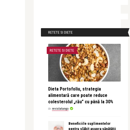
RETETE SI DIETE
RETETE SI DIETE
Dieta Portofoliu, strategia
alimentară care poate reduce
colesterolul „rău” cu până la 30%
de
revistatango
Beneficiile suplimentelor
pentru slăbit asupra sănătății