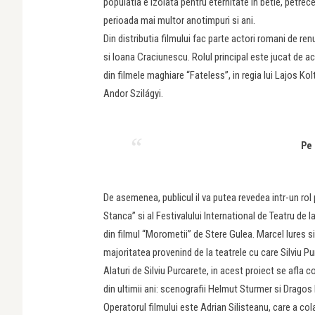
populatia e izolata pentru eternitate in betie, petrecer
perioada mai multor anotimpuri si ani.
Din distributia filmului fac parte actori romani de r
si Ioana Craciunescu. Rolul principal este jucat de ac
din filmele maghiare “Fateless”, in regia lui Lajos K
Andor Szilágyi.
Pe 
De asemenea, publicul il va putea revedea intr-un rol 
Stanca” si al Festivalului International de Teatru de l
din filmul “Morometii” de Stere Gulea. Marcel Iures s
majoritatea provenind de la teatrele cu care Silviu Pur
Alaturi de Silviu Purcarete, in acest proiect se afla 
din ultimii ani: scenografii Helmut Sturmer si Drago
Operatorul filmului este Adrian Silisteanu, care a colab