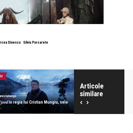
·
rcea Dinescu
Silviu Purcarete
LM
FILM
Articole
similare
evistatango
revistatango
𝑗𝑜𝑟𝑑 în regia lui Cristian Mungiu, sele
The Madison, cu Michelle Pfe
..
Kurt Russell în r ...