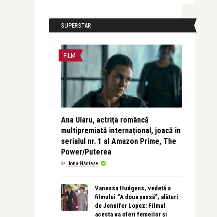
SUPERSTAR
FILM
Ana Ularu, actrița româncă
multipremiată internațional, joacă în
serialul nr. 1 al Amazon Prime, The
Power/Puterea
de
Ilona Năstase
Vanessa Hudgens, vedetă a
filmului “A doua șansă”, alături
de Jennifer Lopez: Filmul
acesta va oferi femeilor și