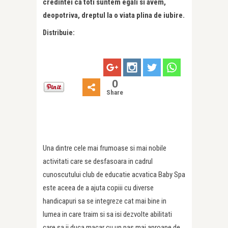
credintei ca toti suntem egali si avem,
deopotriva, dreptul la o viata plina de iubire.
Distribuie:
0
Share
Una dintre cele mai frumoase si mai nobile
activitati care se desfasoara in cadrul
cunoscutului club de educatie acvatica Baby Spa
este aceea de a ajuta copiii cu diverse
handicapuri sa se integreze cat mai bine in
lumea in care traim si sa isi dezvolte abilitati
care sa ii duca macar cu un pas mai aproape de