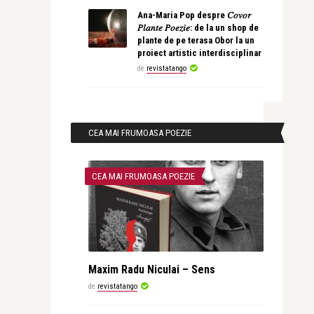
Ana-Maria Pop despre 𝐶𝑜𝑣𝑜𝑟
𝑃𝑙𝑎𝑛𝑡𝑒 𝑃𝑜𝑒𝑧𝑖𝑒: de la un shop de
plante de pe terasa Obor la un
proiect artistic interdisciplinar
de
revistatango
CEA MAI FRUMOASA POEZIE
CEA MAI FRUMOASA POEZIE
Maxim Radu Niculai – Sens
de
revistatango