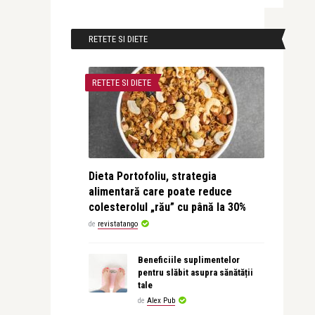
RETETE SI DIETE
RETETE SI DIETE
Dieta Portofoliu, strategia
alimentară care poate reduce
colesterolul „rău” cu până la 30%
de
revistatango
Beneficiile suplimentelor
pentru slăbit asupra sănătății
tale
de
Alex Pub