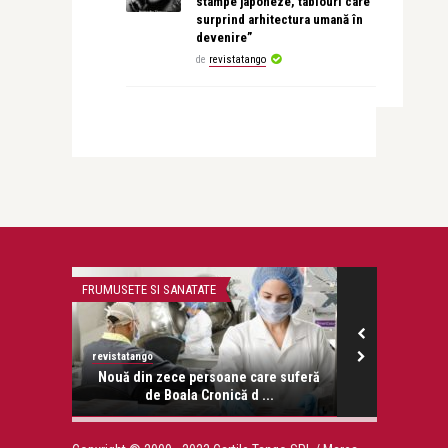
stampe japoneze, tablouri care
surprind arhitectura umană în
devenire”
de
revistatango
FRUMUSETE SI SANATATE
PERSONALITATI
revistatango
revistatango.ro
onose.
Nouă din zece persoane care suferă
Houellebecq:
de Boala Cronică d ...