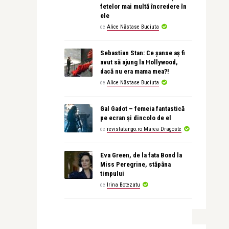
fetelor mai multă încredere în
ele
de
Alice Năstase Buciuta
Sebastian Stan: Ce șanse aș fi
avut să ajung la Hollywood,
dacă nu era mama mea?!
de
Alice Năstase Buciuta
Gal Gadot – femeia fantastică
pe ecran și dincolo de el
de
revistatango.ro Marea Dragoste
Eva Green, de la fata Bond la
Miss Peregrine, stăpâna
timpului
de
Irina Botezatu