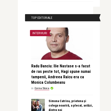
TOP EDITORIALE
INTERVIURI
Radu Banciu: Ilie Nastase s-a facut
de ras peste tot, Hagi spune numai
tampenii, Andreea Raicu era ca
Monica Columbeanu
de
Corina Stoica
Simona Catrina, prietena și
colega noastră, a plecat, astăzi,
dintre noi