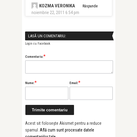
KOZMA VERONIKA
Răspunde
noiembrie 22, 2011 6:54 pm
LASĂ UN COMENTARIU:
Login cu Facebook
*
Comentariu:
*
*
Nume:
Email:
Acest sit folosește Akismet pentru a reduce
spamul.
Află cum sunt procesate datele
comentariilor tale
.