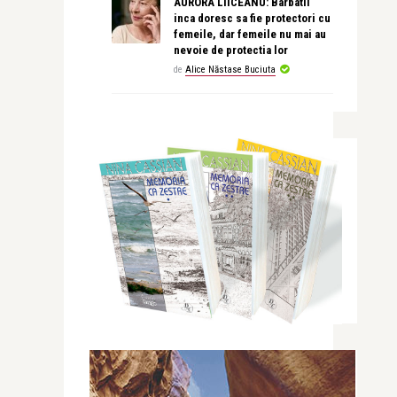
AURORA LIICEANU: Barbatii
inca doresc sa fie protectori cu
femeile, dar femeile nu mai au
nevoie de protectia lor
de
Alice Năstase Buciuta