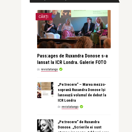
CĂRȚI
Pass:ages de Ruxandra Donose s-a
lansat la ICR Londra. Galerie FOTO
de
revistatango
„Pe:trecere” – Marea mezzo-
soprană Ruxandra Donose își
lansează volumul de debut la
ICR Londra
de
revistatango
„Pe:trecere” de Ruxandra
Donose. „Scrierile ei sunt