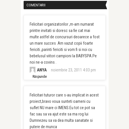
COMENTARII
Felicitari organizatorilor ,m-am numarat
printre invitati si doresc sa fie cat mai
multe astfel de concursuri deoarece a fost
un mare succes .Am vazut copii foarte
fericiti ,parinti fericiti si vom fi si noi cu
bebelusul viitori campioni la BABYSPA.Pe
noi ne-a covins .
ANYA
noiembrie 23, 2011 4:03 pm
Răspunde
Felicitari tuturor care s-au implicat in acest
proiect,bravo voua sunteti oameni cu
suflet NU mare ci IMENS.Eu tot ce pot sa
fac sau sa va ajut este sa ma rog lui
Dumnezeu sa va dea multa sanatate si
putere de munca