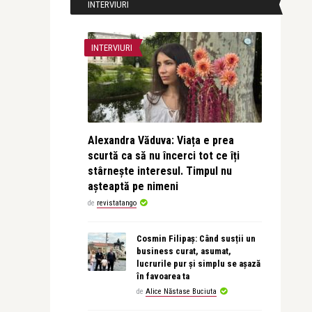
INTERVIURI
INTERVIURI
Alexandra Văduva: Viața e prea
scurtă ca să nu încerci tot ce îți
stârnește interesul. Timpul nu
așteaptă pe nimeni
de
revistatango
Cosmin Filipaș: Când susții un
business curat, asumat,
lucrurile pur și simplu se așază
în favoarea ta
de
Alice Năstase Buciuta