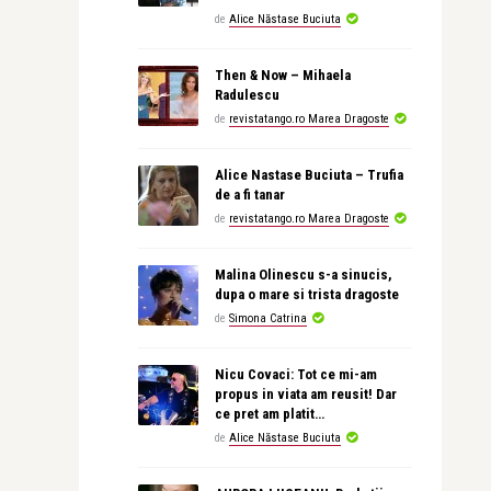
de
Alice Năstase Buciuta
Then & Now – Mihaela
Radulescu
de
revistatango.ro Marea Dragoste
Alice Nastase Buciuta – Trufia
de a fi tanar
de
revistatango.ro Marea Dragoste
Malina Olinescu s-a sinucis,
dupa o mare si trista dragoste
de
Simona Catrina
Nicu Covaci: Tot ce mi-am
propus in viata am reusit! Dar
ce pret am platit…
de
Alice Năstase Buciuta