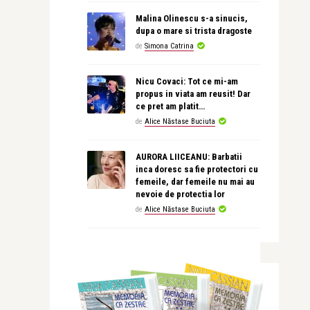
Malina Olinescu s-a sinucis,
dupa o mare si trista dragoste
de
Simona Catrina
Nicu Covaci: Tot ce mi-am
propus in viata am reusit! Dar
ce pret am platit…
de
Alice Năstase Buciuta
AURORA LIICEANU: Barbatii
inca doresc sa fie protectori cu
femeile, dar femeile nu mai au
nevoie de protectia lor
de
Alice Năstase Buciuta