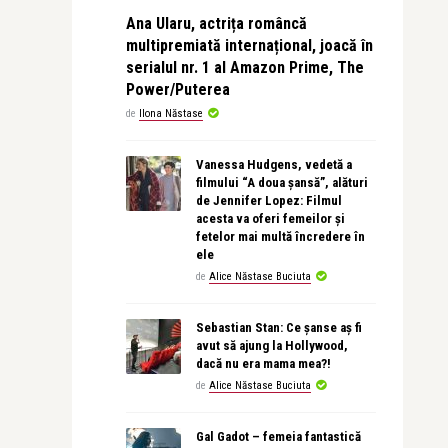
Ana Ularu, actrița româncă
multipremiată internațional, joacă în
serialul nr. 1 al Amazon Prime, The
Power/Puterea
de
Ilona Năstase
Vanessa Hudgens, vedetă a
filmului “A doua șansă”, alături
de Jennifer Lopez: Filmul
acesta va oferi femeilor și
fetelor mai multă încredere în
ele
de
Alice Năstase Buciuta
Sebastian Stan: Ce șanse aș fi
avut să ajung la Hollywood,
dacă nu era mama mea?!
de
Alice Năstase Buciuta
Gal Gadot – femeia fantastică