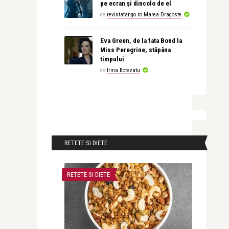
pe ecran și dincolo de el
de
revistatango.ro Marea Dragoste
Eva Green, de la fata Bond la
Miss Peregrine, stăpâna
timpului
de
Irina Botezatu
RETETE SI DIETE
RETETE SI DIETE