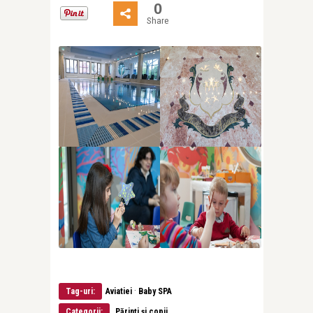
0
Share
·
Tag-uri:
Aviatiei
Baby SPA
Categorii:
Părinți și copii