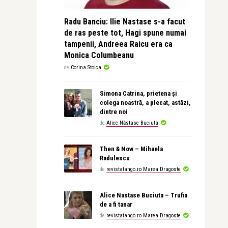
Radu Banciu: Ilie Nastase s-a facut
de ras peste tot, Hagi spune numai
tampenii, Andreea Raicu era ca
Monica Columbeanu
de
Corina Stoica
Simona Catrina, prietena și
colega noastră, a plecat, astăzi,
dintre noi
de
Alice Năstase Buciuta
Then & Now – Mihaela
Radulescu
de
revistatango.ro Marea Dragoste
Alice Nastase Buciuta – Trufia
de a fi tanar
de
revistatango.ro Marea Dragoste