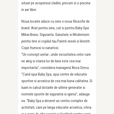
situat pe acoperisul cladirii, precum si o piscina
in aer liber.
Noua locatie aduce cu sine o noua filosofie de
brand. Atat pentru sine, cat si pentru Baby Spa
Mihai Bravu. Siguranta. Sanatate si Modernism
pentru tine si copilul tau.Parinti veseli si linistiti.
Copii frumosi si sanatosi.
“Un concept unitar , unde securitatea celor care
ne aleg si starea lor de bine este cea mai
importanta”, considera managerul Anca Grecu.
“Cand spui Baby Spa, spui centre de educatie
sportive si acvatica de cea mai buna calitatea. Si
luam in calcul dotarile de ultime generatie si
normele sporite de siguranta si igiena”, adauga
ea. “Baby Spa a devenit un centru complex de
activitati, care pe langa educatie acvatica, ofera
si o serie de alte servicii si facilitati pentru copii