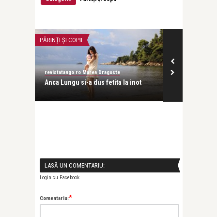
PĂRINȚI ȘI COPII
STIRI
revistatango.ro Marea Dragoste
revistatango.ro
e
Anca Lungu si-a dus fetita la inot
Preturi de va
LASĂ UN COMENTARIU:
Login cu Facebook
*
Comentariu: