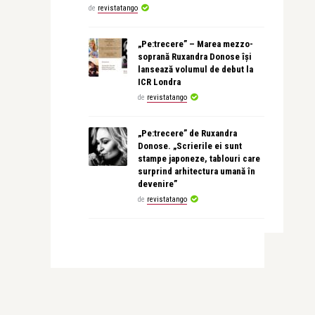
de
revistatango
„Pe:trecere” – Marea mezzo-
soprană Ruxandra Donose își
lansează volumul de debut la
ICR Londra
de
revistatango
„Pe:trecere” de Ruxandra
Donose. „Scrierile ei sunt
stampe japoneze, tablouri care
surprind arhitectura umană în
devenire”
de
revistatango
revistatango.ro