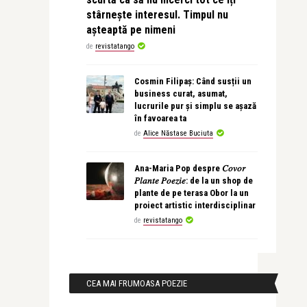
stârnește interesul. Timpul nu
așteaptă pe nimeni
de
revistatango
Cosmin Filipaș: Când susții un
business curat, asumat,
lucrurile pur și simplu se așază
în favoarea ta
de
Alice Năstase Buciuta
Ana-Maria Pop despre 𝐶𝑜𝑣𝑜𝑟
𝑃𝑙𝑎𝑛𝑡𝑒 𝑃𝑜𝑒𝑧𝑖𝑒: de la un shop de
plante de pe terasa Obor la un
proiect artistic interdisciplinar
de
revistatango
CEA MAI FRUMOASA POEZIE