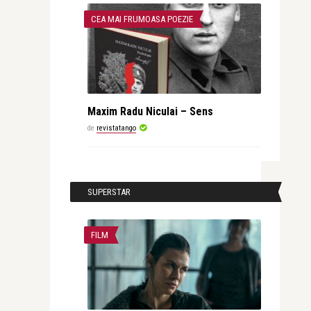
CEA MAI FRUMOASA POEZIE
Maxim Radu Niculai – Sens
de
revistatango
SUPERSTAR
FILM