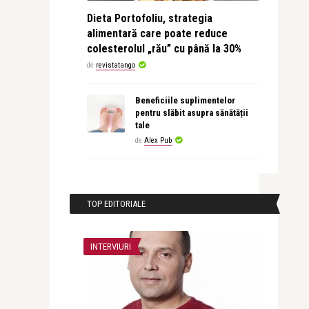
Dieta Portofoliu, strategia
alimentară care poate reduce
colesterolul „rău” cu până la 30%
de
revistatango
Beneficiile suplimentelor
pentru slăbit asupra sănătății
tale
de
Alex Pub
TOP EDITORIALE
INTERVIURI