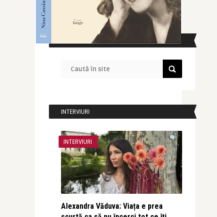
CAUTĂ ÎN SITE
INTERVIURI
INTERVIURI
Alexandra Văduva: Viața e prea
scurtă ca să nu încerci tot ce îți