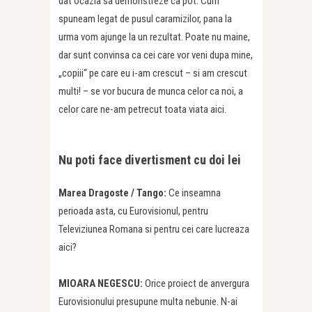
dat ocazia sa demonstreze ca pot. Cum
spuneam legat de pusul caramizilor, pana la
urma vom ajunge la un rezultat. Poate nu maine,
dar sunt convinsa ca cei care vor veni dupa mine,
„copiii“ pe care eu i-am crescut – si am crescut
multi! – se vor bucura de munca celor ca noi, a
celor care ne-am petrecut toata viata aici.
Nu poti face divertisment cu doi lei
Marea Dragoste /
Tango:
Ce inseamna
perioada asta, cu Eurovisionul, pentru
Televiziunea Romana si pentru cei care lucreaza
aici?
MIOARA NEGESCU:
Orice proiect de anvergura
Eurovisionului presupune multa nebunie. N-ai