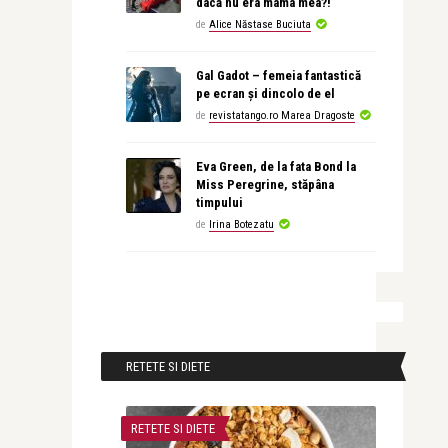
dacă nu era mama mea?!
de
Alice Năstase Buciuta
Gal Gadot – femeia fantastică
pe ecran și dincolo de el
de
revistatango.ro Marea Dragoste
Eva Green, de la fata Bond la
Miss Peregrine, stăpâna
timpului
de
Irina Botezatu
RETETE SI DIETE
RETETE SI DIETE