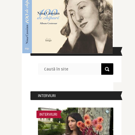
CAUTĂ ÎN SITE
INTERVIURI
INTERVIURI