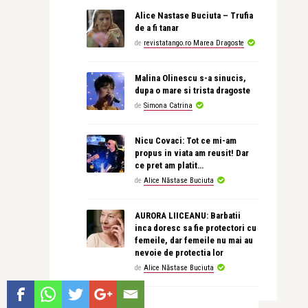
Alice Nastase Buciuta – Trufia
de a fi tanar
de
revistatango.ro Marea Dragoste
Malina Olinescu s-a sinucis,
dupa o mare si trista dragoste
de
Simona Catrina
Nicu Covaci: Tot ce mi-am
propus in viata am reusit! Dar
ce pret am platit…
de
Alice Năstase Buciuta
AURORA LIICEANU: Barbatii
inca doresc sa fie protectori cu
femeile, dar femeile nu mai au
nevoie de protectia lor
de
Alice Năstase Buciuta