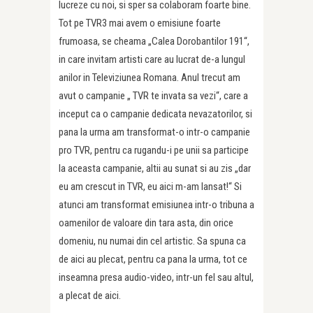
lucreze cu noi, si sper sa colaboram foarte bine.
Tot pe TVR3 mai avem o emisiune foarte
frumoasa, se cheama „Calea Dorobantilor 191“,
in care invitam artisti care au lucrat de-a lungul
anilor in Televiziunea Romana. Anul trecut am
avut o campanie „ TVR te invata sa vezi“, care a
inceput ca o campanie dedicata nevazatorilor, si
pana la urma am transformat-o intr-o campanie
pro TVR, pentru ca rugandu-i pe unii sa participe
la aceasta campanie, altii au sunat si au zis „dar
eu am crescut in TVR, eu aici m-am lansat!“ Si
atunci am transformat emisiunea intr-o tribuna a
oamenilor de valoare din tara asta, din orice
domeniu, nu numai din cel artistic. Sa spuna ca
de aici au plecat, pentru ca pana la urma, tot ce
inseamna presa audio-video, intr-un fel sau altul,
a plecat de aici.