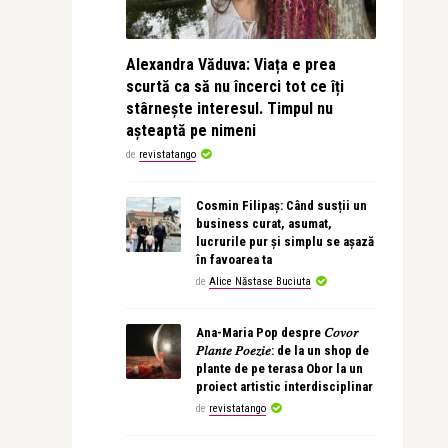
Alexandra Văduva: Viața e prea
scurtă ca să nu încerci tot ce îți
stârnește interesul. Timpul nu
așteaptă pe nimeni
de
revistatango
Cosmin Filipaș: Când susții un
business curat, asumat,
lucrurile pur și simplu se așază
în favoarea ta
de
Alice Năstase Buciuta
Ana-Maria Pop despre 𝐶𝑜𝑣𝑜𝑟
𝑃𝑙𝑎𝑛𝑡𝑒 𝑃𝑜𝑒𝑧𝑖𝑒: de la un shop de
plante de pe terasa Obor la un
proiect artistic interdisciplinar
de
revistatango