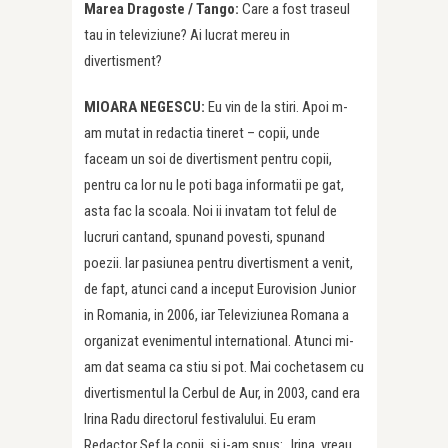
Marea Dragoste /
Tango:
Care a fost traseul
tau in televiziune? Ai lucrat mereu in
divertisment?
MIOARA NEGESCU:
Eu vin de la stiri. Apoi m-
am mutat in redactia tineret – copii, unde
faceam un soi de divertisment pentru copii,
pentru ca lor nu le poti baga informatii pe gat,
asta fac la scoala. Noi ii invatam tot felul de
lucruri cantand, spunand povesti, spunand
poezii. Iar pasiunea pentru divertisment a venit,
de fapt, atunci cand a inceput Eurovision Junior
in Romania, in 2006, iar Televiziunea Romana a
organizat evenimentul international. Atunci mi-
am dat seama ca stiu si pot. Mai cochetasem cu
divertismentul la Cerbul de Aur, in 2003, cand era
Irina Radu directorul festivalului. Eu eram
Redactor Sef la copii, si i-am spus: „Irina, vreau