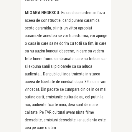
MIOARA NEGESCU:
Eu cred ca suntem in faza
aceea de constructie, cand punem caramida
peste caramida, si intr-un viitor apropiat
caramizile acestea se vor transforma, vor ajunge
o casa in care sa ne dorim cu totii sa fim, in care
sa nu auzim bancuri obscene, in care sa vedem
fete tinere frumos imbracate, care nu trebuie sa-
si expuna sanii si picioarele ca sa aduca
audienta… Dar publicul inca traieste in starea
aceea de libertate de imediat dupa ’89, nu ne-am
vindecat. Din pacate se cumpara din ce in ce mai
putine carti, emisiunile culturale au, cel putin la
noi, audiente foarte mici, desi sunt de mare
calitate. Pe TVR cultural avem niste filme
deosebite, emisiuni deosebite, iar audienta este
cea pe care o stim.