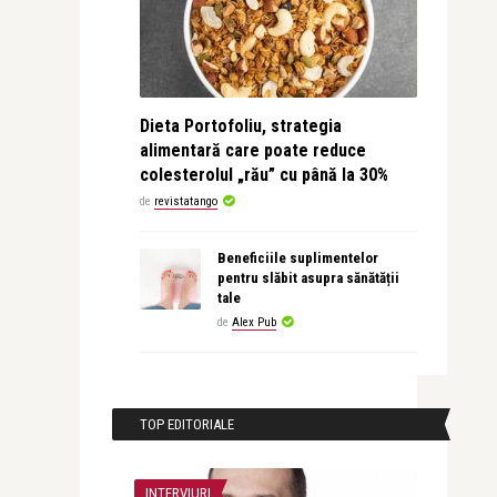
Dieta Portofoliu, strategia
alimentară care poate reduce
colesterolul „rău” cu până la 30%
de
revistatango
Beneficiile suplimentelor
pentru slăbit asupra sănătății
tale
de
Alex Pub
TOP EDITORIALE
INTERVIURI