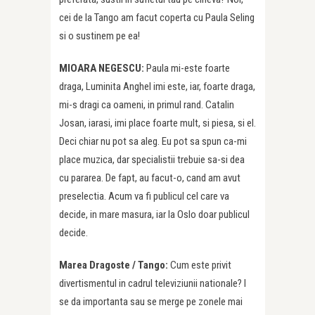
cei de la Tango am facut coperta cu Paula Seling
si o sustinem pe ea!
MIOARA NEGESCU:
Paula mi-este foarte
draga, Luminita Anghel imi este, iar, foarte draga,
mi-s dragi ca oameni, in primul rand. Catalin
Josan, iarasi, imi place foarte mult, si piesa, si el.
Deci chiar nu pot sa aleg. Eu pot sa spun ca-mi
place muzica, dar specialistii trebuie sa-si dea
cu pararea. De fapt, au facut-o, cand am avut
preselectia. Acum va fi publicul cel care va
decide, in mare masura, iar la Oslo doar publicul
decide.
Marea Dragoste /
Tango:
Cum este privit
divertismentul in cadrul televiziunii nationale? I
se da importanta sau se merge pe zonele mai