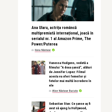
Ana Ularu, actrița româncă
multipremiată internațional, joacă în
serialul nr. 1 al Amazon Prime, The
Power/Puterea
de
Ilona Năstase
Vanessa Hudgens, vedetă a
filmului “A doua șansă”, alături
de Jennifer Lopez: Filmul
acesta va oferi femeilor și
fetelor mai multă încredere în
ele
de
Alice Năstase Buciuta
Sebastian Stan: Ce șanse aș fi
avut să ajung la Hollywood,