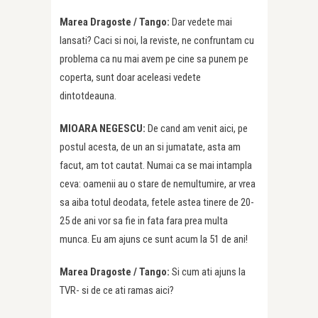
Marea Dragoste /
Tango:
Dar vedete mai
lansati? Caci si noi, la reviste, ne confruntam cu
problema ca nu mai avem pe cine sa punem pe
coperta, sunt doar aceleasi vedete
dintotdeauna.
MIOARA NEGESCU:
De cand am venit aici, pe
postul acesta, de un an si jumatate, asta am
facut, am tot cautat. Numai ca se mai intampla
ceva: oamenii au o stare de nemultumire, ar vrea
sa aiba totul deodata, fetele astea tinere de 20-
25 de ani vor sa fie in fata fara prea multa
munca. Eu am ajuns ce sunt acum la 51 de ani!
Marea Dragoste /
Tango:
Si cum ati ajuns la
TVR- si de ce ati ramas aici?