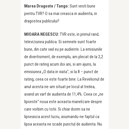
Marea Dragoste / Tango:
Sunt vesti bune
pentru TVR? O sa mai creasca in audienta, in
dragostea publicului?
MIOARA NEGESCU:
TVR este, in primul rand,
televiziunea publica. Si semnele sunt foarte
bune, din cate vad eu pe audiente. La emisiunile
de divertisment, de exemplu, am plecat de la 2,2
punct de rating acum doi ani, si am ajuns, la
emisiunea „O data in viata“, si la 8 – punct de
rating, ceea ce este foarte bine. La Revelionul de
anul acesta ne-am situat pe locul al treilea,
avand un varf de audienta de 11,4%. Ceea ce „ne
lipseste“ noua este aceasta manelizare despre
care vorbim cu totii. Si chiar dorim sa ne
lipseasca acest lucru, asumandu-ne faptul ca
lipsa aceasta ne scade punctul de audienta. Nu