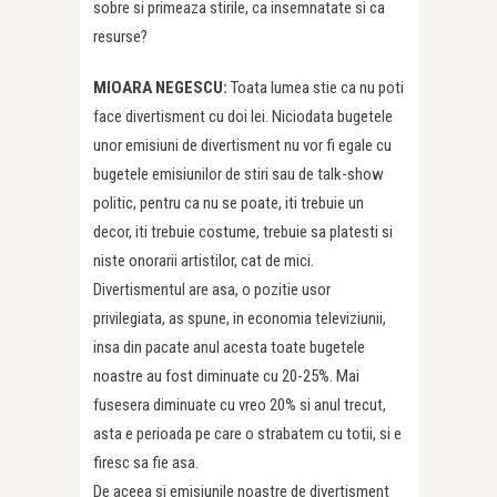
sobre si primeaza stirile, ca insemnatate si ca
resurse?
MIOARA NEGESCU:
Toata lumea stie ca nu poti
face divertisment cu doi lei. Niciodata bugetele
unor emisiuni de divertisment nu vor fi egale cu
bugetele emisiunilor de stiri sau de talk-show
politic, pentru ca nu se poate, iti trebuie un
decor, iti trebuie costume, trebuie sa platesti si
niste onorarii artistilor, cat de mici.
Divertismentul are asa, o pozitie usor
privilegiata, as spune, in economia televiziunii,
insa din pacate anul acesta toate bugetele
noastre au fost diminuate cu 20-25%. Mai
fusesera diminuate cu vreo 20% si anul trecut,
asta e perioada pe care o strabatem cu totii, si e
firesc sa fie asa.
De aceea si emisiunile noastre de divertisment