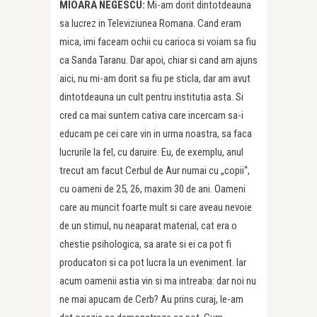
MIOARA NEGESCU:
Mi-am dorit dintotdeauna
sa lucrez in Televiziunea Romana. Cand eram
mica, imi faceam ochii cu carioca si voiam sa fiu
ca Sanda Taranu. Dar apoi, chiar si cand am ajuns
aici, nu mi-am dorit sa fiu pe sticla, dar am avut
dintotdeauna un cult pentru institutia asta. Si
cred ca mai suntem cativa care incercam sa-i
educam pe cei care vin in urma noastra, sa faca
lucrurile la fel, cu daruire. Eu, de exemplu, anul
trecut am facut Cerbul de Aur numai cu „copii“,
cu oameni de 25, 26, maxim 30 de ani. Oameni
care au muncit foarte mult si care aveau nevoie
de un stimul, nu neaparat material, cat era o
chestie psihologica, sa arate si ei ca pot fi
producatori si ca pot lucra la un eveniment. Iar
acum oamenii astia vin si ma intreaba: dar noi nu
ne mai apucam de Cerb? Au prins curaj, le-am