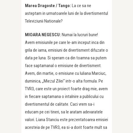
Marea Dragoste /
Tango:
La ce sa ne
asteptam in urmatoarele luni de la divertismentul
Televiziunii Nationale?
MIOARA NEGESCU:
Numai la lucruri bune!
Avem emisiunile pe care le-am inceput inca din
grila de iarna, emisiuni de divertisment difuzate o
data pe luna. Si speram ca din toamna sa putem
face saptamanal o emisiune de divertisment.
Avem, din martie, o emisiune cu Iuliana Marciuc,
duminica, „Miezul Zilei“ intr-o alta formula. Pe
TVR3, care este un proiect foarte drag mie, avem
in fiecare saptamana o intalnire a publicului cu
divertismentul de calitate. Caci vrem sa-i
educam pe cei tineri, sa le aratam adevaratele
valori. Liana Stanciu este prezentatoarea emisiei
acesteia de pe TVR3, ea si-a dorit foarte mult sa