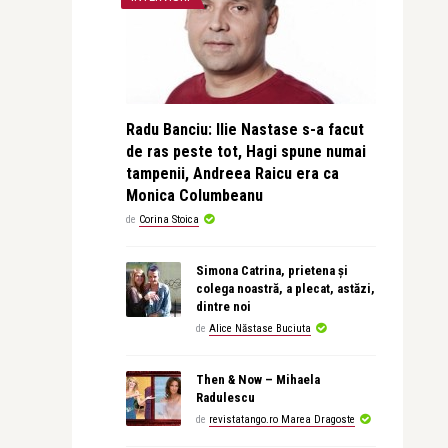
Radu Banciu: Ilie Nastase s-a facut
de ras peste tot, Hagi spune numai
tampenii, Andreea Raicu era ca
Monica Columbeanu
de
Corina Stoica
Simona Catrina, prietena și
colega noastră, a plecat, astăzi,
dintre noi
de
Alice Năstase Buciuta
Then & Now – Mihaela
Radulescu
de
revistatango.ro Marea Dragoste