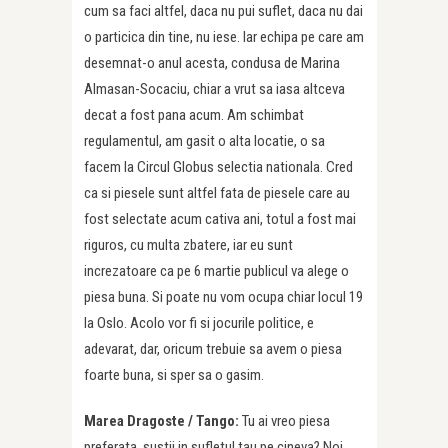
cum sa faci altfel, daca nu pui suflet, daca nu dai
o particica din tine, nu iese. Iar echipa pe care am
desemnat-o anul acesta, condusa de Marina
Almasan-Socaciu, chiar a vrut sa iasa altceva
decat a fost pana acum. Am schimbat
regulamentul, am gasit o alta locatie, o sa
facem la Circul Globus selectia nationala. Cred
ca si piesele sunt altfel fata de piesele care au
fost selectate acum cativa ani, totul a fost mai
riguros, cu multa zbatere, iar eu sunt
increzatoare ca pe 6 martie publicul va alege o
piesa buna. Si poate nu vom ocupa chiar locul 19
la Oslo. Acolo vor fi si jocurile politice, e
adevarat, dar, oricum trebuie sa avem o piesa
foarte buna, si sper sa o gasim.
Marea Dragoste /
Tango:
Tu ai vreo piesa
preferata, sustii in sufletul tau pe cineva? Noi,