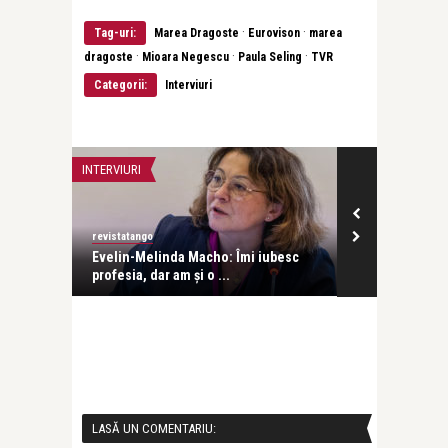
·
·
Tag-uri:
Marea Dragoste
Eurovison
marea
·
·
·
dragoste
Mioara Negescu
Paula Seling
TVR
Categorii:
Interviuri
INTERVIURI
INTERVIURI
revistatango
Alice Năstase B
Evelin-Melinda Macho: Îmi iubesc
Mihaela Rădul
profesia, dar am și o ...
venit exact câ
LASĂ UN COMENTARIU: