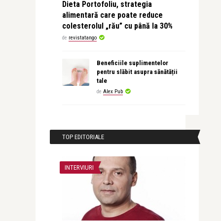
Dieta Portofoliu, strategia
alimentară care poate reduce
colesterolul „rău” cu până la 30%
de
revistatango
Beneficiile suplimentelor
pentru slăbit asupra sănătății
tale
de
Alex Pub
TOP EDITORIALE
INTERVIURI