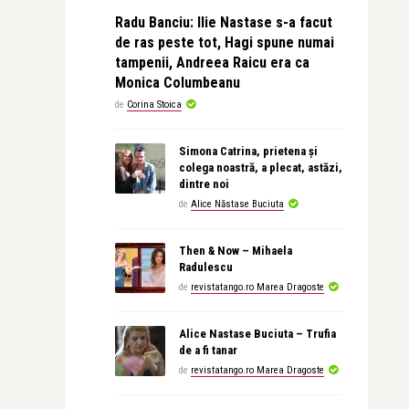
Radu Banciu: Ilie Nastase s-a facut
de ras peste tot, Hagi spune numai
tampenii, Andreea Raicu era ca
Monica Columbeanu
de
Corina Stoica
Simona Catrina, prietena și
colega noastră, a plecat, astăzi,
dintre noi
de
Alice Năstase Buciuta
Then & Now – Mihaela
Radulescu
de
revistatango.ro Marea Dragoste
Alice Nastase Buciuta – Trufia
de a fi tanar
de
revistatango.ro Marea Dragoste