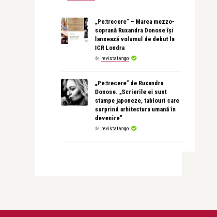
„Pe:trecere” – Marea mezzo-
soprană Ruxandra Donose își
lansează volumul de debut la
ICR Londra
de
revistatango
„Pe:trecere” de Ruxandra
Donose. „Scrierile ei sunt
stampe japoneze, tablouri care
surprind arhitectura umană în
devenire”
de
revistatango