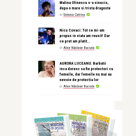
Malina Olinescu s-a sinucis,
dupa o mare si trista dragoste
de
Simona Catrina
Nicu Covaci: Tot ce mi-am
propus in viata am reusit! Dar
ce pret am platit…
de
Alice Năstase Buciuta
AURORA LIICEANU: Barbatii
inca doresc sa fie protectori cu
femeile, dar femeile nu mai au
nevoie de protectia lor
de
Alice Năstase Buciuta