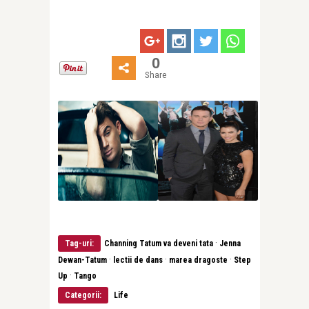
0
Share
·
Tag-uri:
Channing Tatum va deveni tata
Jenna
·
·
·
Dewan-Tatum
lectii de dans
marea dragoste
Step
·
Up
Tango
Categorii:
Life