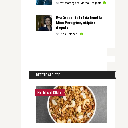
de
revistatango.ro Marea Dragoste
Eva Green, de la fata Bond la
Miss Peregrine, stăpâna
timpului
de
Irina Botezatu
RETETE SI DIETE
RETETE SI DIETE