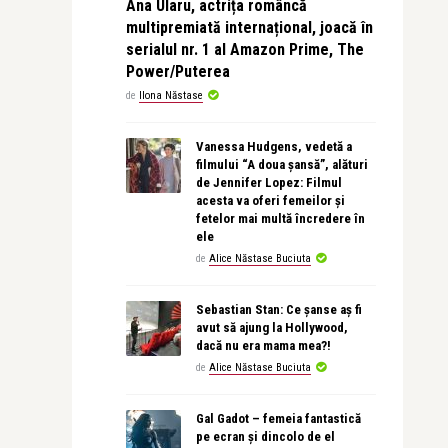
Ana Ularu, actrița româncă
multipremiată internațional, joacă în
serialul nr. 1 al Amazon Prime, The
Power/Puterea
de
Ilona Năstase
Vanessa Hudgens, vedetă a
filmului “A doua șansă”, alături
de Jennifer Lopez: Filmul
acesta va oferi femeilor și
fetelor mai multă încredere în
ele
de
Alice Năstase Buciuta
Sebastian Stan: Ce șanse aș fi
avut să ajung la Hollywood,
dacă nu era mama mea?!
de
Alice Năstase Buciuta
Gal Gadot – femeia fantastică
pe ecran și dincolo de el