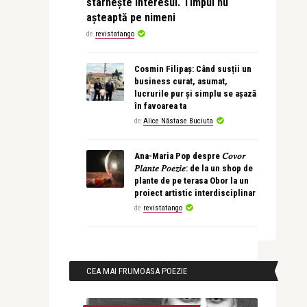
stârnește interesul. Timpul nu
așteaptă pe nimeni
de
revistatango
Cosmin Filipaș: Când susții un
business curat, asumat,
lucrurile pur și simplu se așază
în favoarea ta
de
Alice Năstase Buciuta
Ana-Maria Pop despre 𝐶𝑜𝑣𝑜𝑟
𝑃𝑙𝑎𝑛𝑡𝑒 𝑃𝑜𝑒𝑧𝑖𝑒: de la un shop de
plante de pe terasa Obor la un
proiect artistic interdisciplinar
de
revistatango
CEA MAI FRUMOASA POEZIE