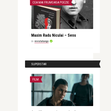
CEA MAI FRUMOASA POEZIE
Maxim Radu Niculai – Sens
de
revistatango
SUPERSTAR
FILM