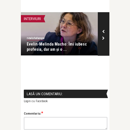
INTERVIURI
INTERVIURI
revistatango
Alice Năstase B
Evelin-Melinda Macho: Îmi iubesc
Mihaela Rădul
profesia, dar am și o ...
venit exact câ
LASĂ UN COMENTARIU:
Login cu Facebook
*
Comentariu: