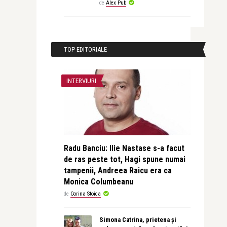
de
Alex Pub
TOP EDITORIALE
INTERVIURI
Radu Banciu: Ilie Nastase s-a facut
de ras peste tot, Hagi spune numai
tampenii, Andreea Raicu era ca
Monica Columbeanu
de
Corina Stoica
Simona Catrina, prietena și