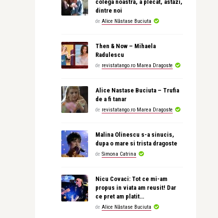
colega noastră, a plecat, astăzi,
dintre noi
de
Alice Năstase Buciuta
Then & Now – Mihaela
Radulescu
de
revistatango.ro Marea Dragoste
Alice Nastase Buciuta – Trufia
de a fi tanar
de
revistatango.ro Marea Dragoste
Malina Olinescu s-a sinucis,
dupa o mare si trista dragoste
de
Simona Catrina
Nicu Covaci: Tot ce mi-am
propus in viata am reusit! Dar
ce pret am platit…
de
Alice Năstase Buciuta