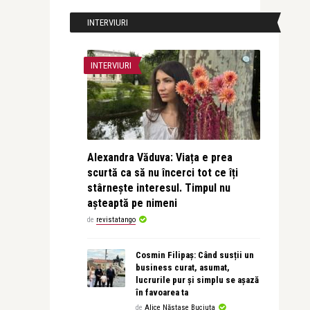
INTERVIURI
INTERVIURI
Alexandra Văduva: Viața e prea
scurtă ca să nu încerci tot ce îți
stârnește interesul. Timpul nu
așteaptă pe nimeni
de
revistatango
Cosmin Filipaș: Când susții un
business curat, asumat,
lucrurile pur și simplu se așază
în favoarea ta
de
Alice Năstase Buciuta