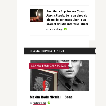
Ana-Maria Pop despre 𝐶𝑜𝑣𝑜𝑟
𝑃𝑙𝑎𝑛𝑡𝑒 𝑃𝑜𝑒𝑧𝑖𝑒: de la un shop de
plante de pe terasa Obor la un
proiect artistic interdisciplinar
de
revistatango
CEA MAI FRUMOASA POEZIE
CEA MAI FRUMOASA POEZIE
Maxim Radu Niculai – Sens
de
revistatango