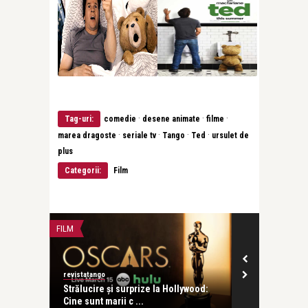
·
·
·
Tag-uri:
comedie
desene animate
filme
·
·
·
·
marea dragoste
seriale tv
Tango
Ted
ursulet de
plus
Categorii:
Film
FILM
FILM
revistatango
revistatango
familie.
Strălucire și surprize la Hollywood:
De la muzeu 
Cine sunt marii c ...
Festivalul Fi