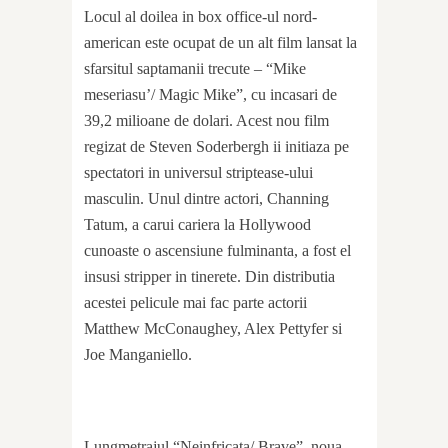
Locul al doilea in box office-ul nord-
american este ocupat de un alt film lansat la
sfarsitul saptamanii trecute – “Mike
meseriasu’/ Magic Mike”, cu incasari de
39,2 milioane de dolari. Acest nou film
regizat de Steven Soderbergh ii initiaza pe
spectatori in universul striptease-ului
masculin. Unul dintre actori, Channing
Tatum, a carui cariera la Hollywood
cunoaste o ascensiune fulminanta, a fost el
insusi stripper in tinerete. Din distributia
acestei pelicule mai fac parte actorii
Matthew McConaughey, Alex Pettyfer si
Joe Manganiello.
Lungmetrajul “Neinfricata/ Brave”, noua