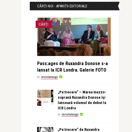
CĂRȚI NOI - APARIȚII EDITORIALE
CĂRȚI
Pass:ages de Ruxandra Donose s-a
lansat la ICR Londra. Galerie FOTO
de
revistatango
„Pe:trecere” – Marea mezzo-
soprană Ruxandra Donose își
lansează volumul de debut la
ICR Londra
de
revistatango
„Pe:trecere” de Ruxandra