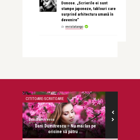
Donose. „Scrierile ei sunt
stampe japoneze, tablouri care
surprind arhitectura umană în
devenire”
de
revistatango
CITITOARE-SCRIITOARE
SEX IN VERSIUNE
Dani Dumitrescu
revistatango.ro
onose.
Dani Dumitrescu – Nu mai las pe
Sex, sc
oricine să pătru ...