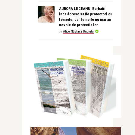
AURORA LIICEANU: Barbatii
inca doresc sa fie protectori cu
femeile, dar femeile nu mai au
nevoie de protectia lor
de
Alice Năstase Buciuta