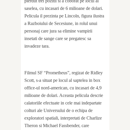
pierdut trei pozitii si a coborat pe locul al
saselea, cu incasari de 6 milioane de dolari.
Pelicula il prezinta pe Lincoln, figura ilustra
a Razboiului de Secesiune, in rolul unui
personaj care jura sa elimine vampirii
insetati de sange care se pregatesc sa
invadeze tara.
Filmul SF “Prometheus”, regizat de Ridley
Scott, s-a situat pe locul al saptelea in box
office-ul nord-american, cu incasari de 4,9
milioane de dolari. Aceasta pelicula descrie
calatoriile efectuate in cele mai indepartate
colturi ale Universului de o echipa de
exploratori spatiali, interpretati de Charlize
Theron si Michael Fassbender, care