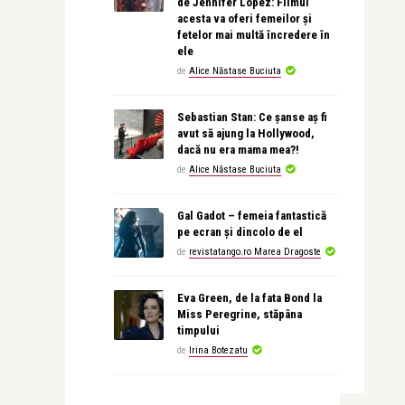
de Jennifer Lopez: Filmul
acesta va oferi femeilor și
fetelor mai multă încredere în
ele
de
Alice Năstase Buciuta
Sebastian Stan: Ce șanse aș fi
avut să ajung la Hollywood,
dacă nu era mama mea?!
de
Alice Năstase Buciuta
Gal Gadot – femeia fantastică
pe ecran și dincolo de el
de
revistatango.ro Marea Dragoste
Eva Green, de la fata Bond la
Miss Peregrine, stăpâna
timpului
de
Irina Botezatu