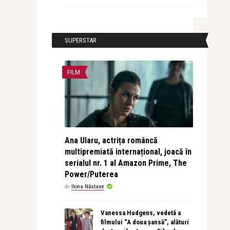
SUPERSTAR
FILM
Ana Ularu, actrița româncă
multipremiată internațional, joacă în
serialul nr. 1 al Amazon Prime, The
Power/Puterea
de
Ilona Năstase
Vanessa Hudgens, vedetă a
filmului “A doua șansă”, alături