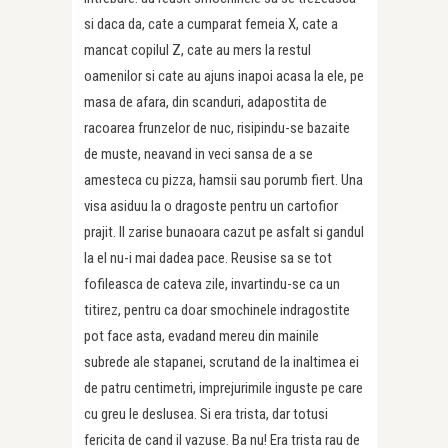
si daca da, cate a cumparat femeia X, cate a
mancat copilul Z, cate au mers la restul
oamenilor si cate au ajuns inapoi acasa la ele, pe
masa de afara, din scanduri, adapostita de
racoarea frunzelor de nuc, risipindu-se bazaite
de muste, neavand in veci sansa de a se
amesteca cu pizza, hamsii sau porumb fiert. Una
visa asiduu la o dragoste pentru un cartofior
prajit. Il zarise bunaoara cazut pe asfalt si gandul
la el nu-i mai dadea pace. Reusise sa se tot
fofileasca de cateva zile, invartindu-se ca un
titirez, pentru ca doar smochinele indragostite
pot face asta, evadand mereu din mainile
subrede ale stapanei, scrutand de la inaltimea ei
de patru centimetri, imprejurimile inguste pe care
cu greu le deslusea. Si era trista, dar totusi
fericita de cand il vazuse. Ba nu! Era trista rau de