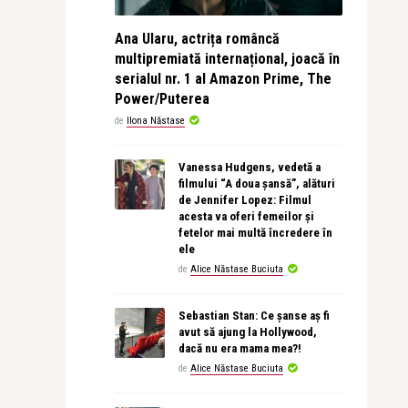
Ana Ularu, actrița româncă
multipremiată internațional, joacă în
serialul nr. 1 al Amazon Prime, The
Power/Puterea
de
Ilona Năstase
Vanessa Hudgens, vedetă a
filmului “A doua șansă”, alături
de Jennifer Lopez: Filmul
acesta va oferi femeilor și
fetelor mai multă încredere în
ele
de
Alice Năstase Buciuta
Sebastian Stan: Ce șanse aș fi
avut să ajung la Hollywood,
dacă nu era mama mea?!
de
Alice Năstase Buciuta