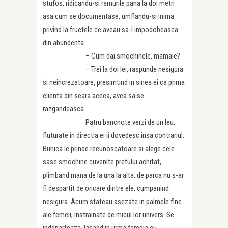
stufos, ridicandu-si ramurile pana la doi metri
asa cum se documentase, umflandu-si inima
privind la fructele ce aveau sa-l impodobeasca
din abundenta.
– Cum dai smochinele, mamaie?
– Trei la doi lei, raspunde nesigura
si neincrezatoare, presimtind in sinea ei ca prima
clienta din seara aceea, avea sa se
razgandeasca.
Patru bancnote verzi de un leu,
fluturate in directia ei ii dovedesc insa contrariul.
Bunica le prinde recunoscatoare si alege cele
sase smochine cuvenite pretului achitat,
plimband mana de la una la alta, de parca nu s-ar
fi despartit de oricare dintre ele, cumpanind
nesigura. Acum stateau asezate in palmele fine
ale femeii, instrainate de micul lor univers. Se