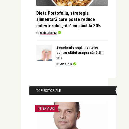
Dieta Portofoliu, strategia
alimentară care poate reduce
colesterolul „rău” cu până la 30%
de
revistatango
Beneficiile suplimentelor
pentru slăbit asupra sănătății
tale
de
Alex Pub
TOP EDITORIALE
INTERVIURI