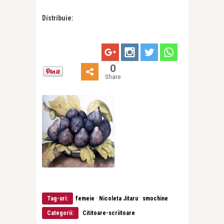
Distribuie:
0
Share
·
·
Tag-uri:
femeie
Nicoleta Jitaru
smochine
Categorii:
Cititoare-scriitoare