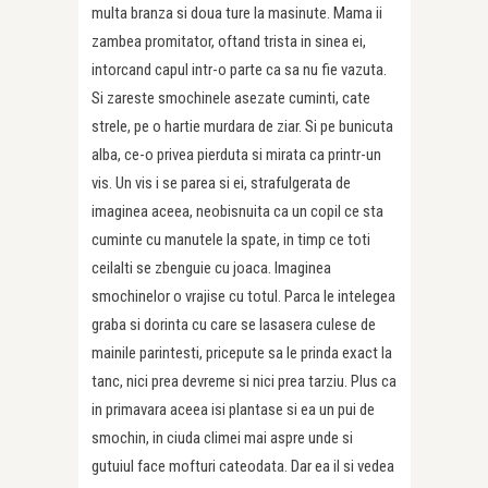
multa branza si doua ture la masinute. Mama ii
zambea promitator, oftand trista in sinea ei,
intorcand capul intr-o parte ca sa nu fie vazuta.
Si zareste smochinele asezate cuminti, cate
strele, pe o hartie murdara de ziar. Si pe bunicuta
alba, ce-o privea pierduta si mirata ca printr-un
vis. Un vis i se parea si ei, strafulgerata de
imaginea aceea, neobisnuita ca un copil ce sta
cuminte cu manutele la spate, in timp ce toti
ceilalti se zbenguie cu joaca. Imaginea
smochinelor o vrajise cu totul. Parca le intelegea
graba si dorinta cu care se lasasera culese de
mainile parintesti, pricepute sa le prinda exact la
tanc, nici prea devreme si nici prea tarziu. Plus ca
in primavara aceea isi plantase si ea un pui de
smochin, in ciuda climei mai aspre unde si
gutuiul face mofturi cateodata. Dar ea il si vedea