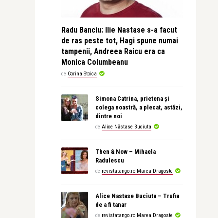
Radu Banciu: Ilie Nastase s-a facut
de ras peste tot, Hagi spune numai
tampenii, Andreea Raicu era ca
Monica Columbeanu
de
Corina Stoica
Simona Catrina, prietena și
colega noastră, a plecat, astăzi,
dintre noi
de
Alice Năstase Buciuta
Then & Now – Mihaela
Radulescu
de
revistatango.ro Marea Dragoste
Alice Nastase Buciuta – Trufia
de a fi tanar
de
revistatango.ro Marea Dragoste