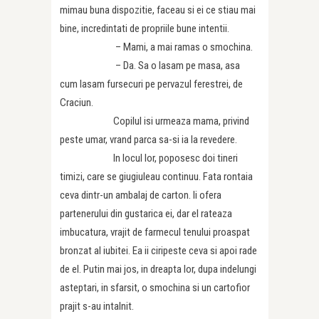
mimau buna dispozitie, faceau si ei ce stiau mai
bine, incredintati de propriile bune intentii.
– Mami, a mai ramas o smochina.
– Da. Sa o lasam pe masa, asa
cum lasam fursecuri pe pervazul ferestrei, de
Craciun.
Copilul isi urmeaza mama, privind
peste umar, vrand parca sa-si ia la revedere.
In locul lor, poposesc doi tineri
timizi, care se giugiuleau continuu. Fata rontaia
ceva dintr-un ambalaj de carton. Ii ofera
partenerului din gustarica ei, dar el rateaza
imbucatura, vrajit de farmecul tenului proaspat
bronzat al iubitei. Ea ii ciripeste ceva si apoi rade
de el. Putin mai jos, in dreapta lor, dupa indelungi
asteptari, in sfarsit, o smochina si un cartofior
prajit s-au intalnit.