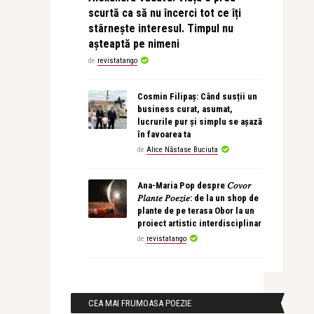
scurtă ca să nu încerci tot ce îți
stârnește interesul. Timpul nu
așteaptă pe nimeni
de
revistatango
Cosmin Filipaș: Când susții un
business curat, asumat,
lucrurile pur și simplu se așază
în favoarea ta
de
Alice Năstase Buciuta
Ana-Maria Pop despre 𝐶𝑜𝑣𝑜𝑟
𝑃𝑙𝑎𝑛𝑡𝑒 𝑃𝑜𝑒𝑧𝑖𝑒: de la un shop de
plante de pe terasa Obor la un
proiect artistic interdisciplinar
de
revistatango
CEA MAI FRUMOASA POEZIE