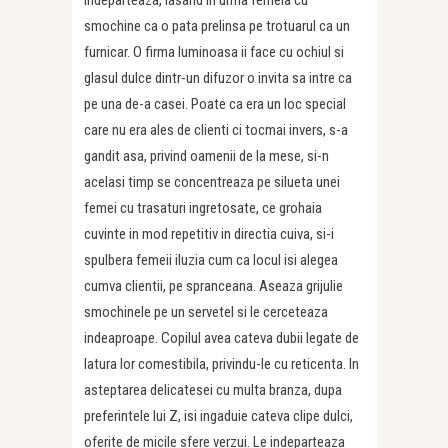
indeparteaza, lasand in urma femeia cu
smochine ca o pata prelinsa pe trotuarul ca un
furnicar. O firma luminoasa ii face cu ochiul si
glasul dulce dintr-un difuzor o invita sa intre ca
pe una de-a casei. Poate ca era un loc special
care nu era ales de clienti ci tocmai invers, s-a
gandit asa, privind oamenii de la mese, si-n
acelasi timp se concentreaza pe silueta unei
femei cu trasaturi ingretosate, ce grohaia
cuvinte in mod repetitiv in directia cuiva, si-i
spulbera femeii iluzia cum ca locul isi alegea
cumva clientii, pe spranceana. Aseaza grijulie
smochinele pe un servetel si le cerceteaza
indeaproape. Copilul avea cateva dubii legate de
latura lor comestibila, privindu-le cu reticenta. In
asteptarea delicatesei cu multa branza, dupa
preferintele lui Z, isi ingaduie cateva clipe dulci,
oferite de micile sfere verzui. Le indeparteaza