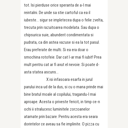
tot. Isi pierduse orice speranta de a-l mai
reintalni. De unde sa stie cartoful ca ea il
iubeste… sigur se impletecea dupa o felie zvelta,
trecuta prin razuitoarea modelata. Sau dupa o
chipsurica suie, abundent condimentata si
pudrata, ca din astea vazuse si ea la tot pasul.
Erau preferate de multi. Si ea era doar o
smochina rotofeie. Dar cat l-ar mai fi iubit! Prea
mult pentru cat ar fi avut el nevoie. Si poate d-
asta statea ascuns…
X isi infasoara esarfa in jurul
parului inca ud de la dus, si cu o mana prinde mai
bine bratul moale al copilului, tragandu-l mai
aproape. Acesta o priveste fericit, in timp ce-n
ochi ii stralucesc luminitele zorzoanelor
atarnate prin bazare. Pentru acesta era seara
dorintelor ce aveau sa fie implinite. O pizza cu