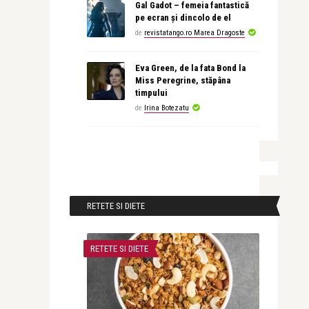
Gal Gadot – femeia fantastică
pe ecran și dincolo de el
de
revistatango.ro Marea Dragoste
Eva Green, de la fata Bond la
Miss Peregrine, stăpâna
timpului
de
Irina Botezatu
RETETE SI DIETE
RETETE SI DIETE