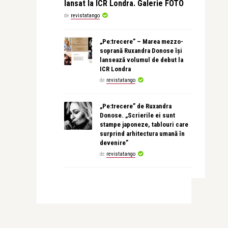
lansat la ICR Londra. Galerie FOTO
de
revistatango
„Pe:trecere” – Marea mezzo-
soprană Ruxandra Donose își
lansează volumul de debut la
ICR Londra
de
revistatango
„Pe:trecere” de Ruxandra
Donose. „Scrierile ei sunt
stampe japoneze, tablouri care
surprind arhitectura umană în
devenire”
de
revistatango