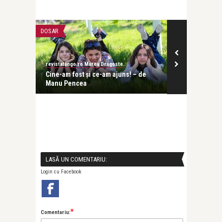
DOSAR
CĂRȚI
revistatango.ro Marea Dragoste
Alice Năstase B
lnire de
Cine-am fost și ce-am ajuns! – de
Loreta Popa: 
Manu Pencea
iubirea cu suf
LASĂ UN COMENTARIU:
Login cu Facebook
*
Comentariu: