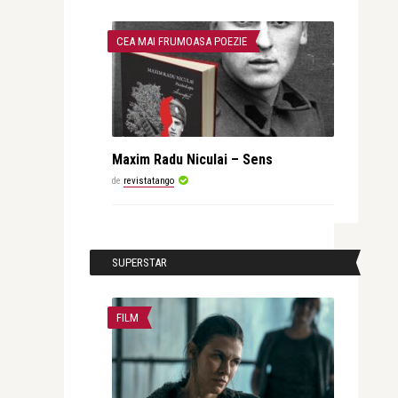
CEA MAI FRUMOASA POEZIE
Maxim Radu Niculai – Sens
de
revistatango
SUPERSTAR
FILM