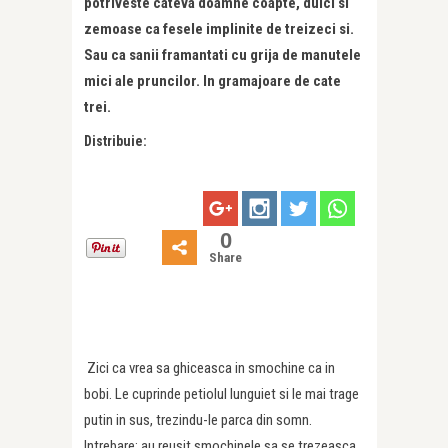
potriveste cateva doamne coapte, dulci si
zemoase ca fesele implinite de treizeci si.
Sau ca sanii framantati cu grija de manutele
mici ale pruncilor. In gramajoare de cate
trei.
Distribuie:
0
Share
Zici ca vrea sa ghiceasca in smochine ca in
bobi. Le cuprinde petiolul lunguiet si le mai trage
putin in sus, trezindu-le parca din somn.
Intrebare: au reusit smochinele sa se trezeasca