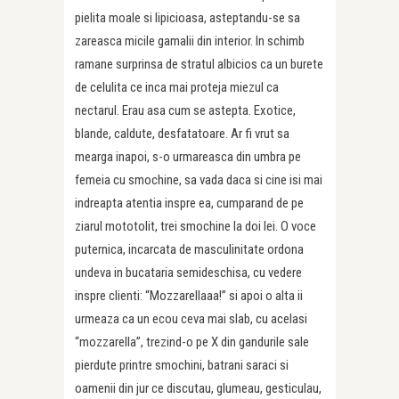
pielita moale si lipicioasa, asteptandu-se sa
zareasca micile gamalii din interior. In schimb
ramane surprinsa de stratul albicios ca un burete
de celulita ce inca mai proteja miezul ca
nectarul. Erau asa cum se astepta. Exotice,
blande, caldute, desfatatoare. Ar fi vrut sa
mearga inapoi, s-o urmareasca din umbra pe
femeia cu smochine, sa vada daca si cine isi mai
indreapta atentia inspre ea, cumparand de pe
ziarul mototolit, trei smochine la doi lei. O voce
puternica, incarcata de masculinitate ordona
undeva in bucataria semideschisa, cu vedere
inspre clienti: “Mozzarellaaa!” si apoi o alta ii
urmeaza ca un ecou ceva mai slab, cu acelasi
“mozzarella”, trezind-o pe X din gandurile sale
pierdute printre smochini, batrani saraci si
oamenii din jur ce discutau, glumeau, gesticulau,