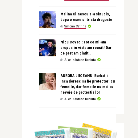
Malina Olinescu s-a sinucis,
dupa o mare si trista dragoste
de
Simona Catrina
Nicu Covaci: Tot ce mi-am
propus in viata am reusit! Dar
ce pret am platit…
de
Alice Năstase Buciuta
AURORA LIICEANU: Barbatii
inca doresc sa fie protectori cu
femeile, dar femeile nu mai au
nevoie de protectia lor
de
Alice Năstase Buciuta