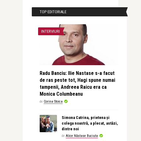
TOP EDITORIALE
INTERVIURI
Radu Banciu: Ilie Nastase s-a facut
de ras peste tot, Hagi spune numai
tampenii, Andreea Raicu era ca
Monica Columbeanu
de
Corina Stoica
Simona Catrina, prietena și
colega noastră, a plecat, astăzi,
dintre noi
de
Alice Năstase Buciuta