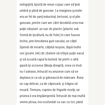
neîngrijită, lipsită de vreun copac care să ţină
umbră şi plină de gunoaie. La marginea şoselei
era un fel de şanţ industrial, betonat, şi el plin
gunoaie, printre care am zărit deodată ceva mai
puţin obişnuit: un sac de plastic (plastic sub
formă de ţesătură, nu de folie) în care fusese
închis, prin înnodarea gurii sacului, un căţel.
Speriat de moarte, căţelul reuşise, după multe
ore (poate zile) de zbatere să sfâşie puţin sacul
şi să scoată capul la lumină. Iar printr-o altă
gaură îşi scosese lăbuţa dreaptă, ceea ce însă
nu-l salvase, întrucât nu avusese cum să se
deplaseze ca să-şi găsească de mâncare. Avea
un cap delicat, ca de căprioară, şi trăgea să
moară. Tremura, cuprins de frigurile morţii, iar
privirea îi era împăienjenită. Întrucât de mai multă
vreme ploua, era scufundat cu sac cu tot, până