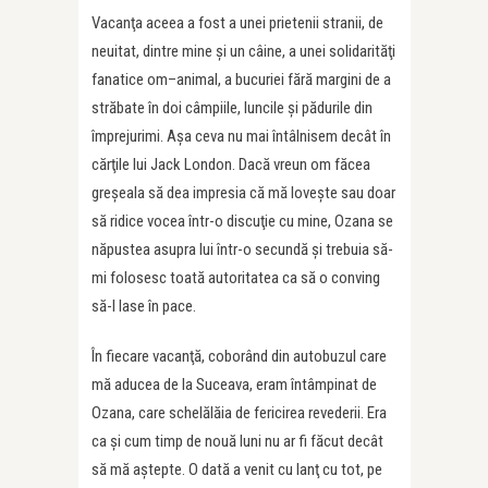
Vacanţa aceea a fost a unei prietenii stranii, de
neuitat, dintre mine şi un câine, a unei solidarităţi
fanatice om–animal, a bucuriei fără margini de a
străbate în doi câmpiile, luncile şi pădurile din
împrejurimi. Aşa ceva nu mai întâlnisem decât în
cărţile lui Jack London. Dacă vreun om făcea
greşeala să dea impresia că mă loveşte sau doar
să ridice vocea într-o discuţie cu mine, Ozana se
năpustea asupra lui într-o secundă şi trebuia să-
mi folosesc toată autoritatea ca să o conving
să-l lase în pace.
În fiecare vacanţă, coborând din autobuzul care
mă aducea de la Suceava, eram întâmpinat de
Ozana, care schelălăia de fericirea revederii. Era
ca şi cum timp de nouă luni nu ar fi făcut decât
să mă aştepte. O dată a venit cu lanţ cu tot, pe