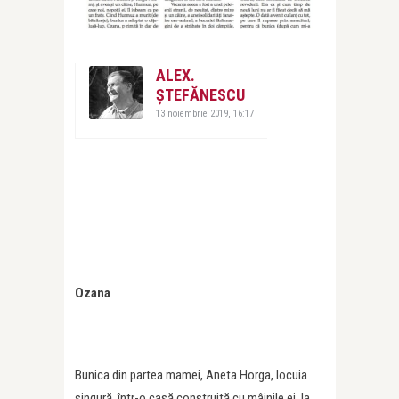
ALEX.
ȘTEFĂNESCU
13 noiembrie 2019, 16:17
Ozana
Bunica din partea mamei, Aneta Horga, locuia
singură, într-o casă construită cu mâinile ei, la