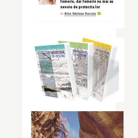
femeile, dar femeile nu mai au
nevoie de protectia lor
de
Alice Năstase Buciuta