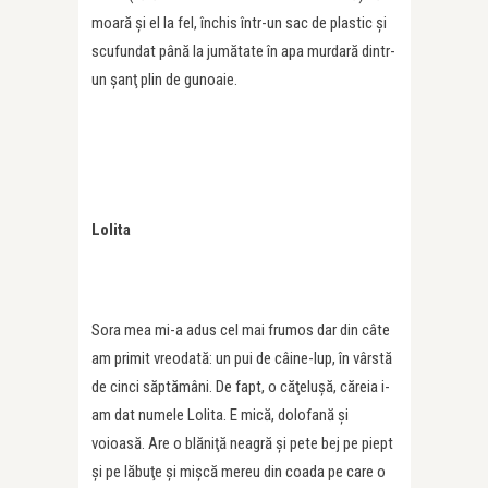
moară şi el la fel, închis într-un sac de plastic şi
scufundat până la jumătate în apa murdară dintr-
un şanţ plin de gunoaie.
Lolita
Sora mea mi-a adus cel mai frumos dar din câte
am primit vreodată: un pui de câine-lup, în vârstă
de cinci săptămâni. De fapt, o căţeluşă, căreia i-
am dat numele Lolita. E mică, dolofană şi
voioasă. Are o blăniţă neagră şi pete bej pe piept
şi pe lăbuţe şi mişcă mereu din coada pe care o