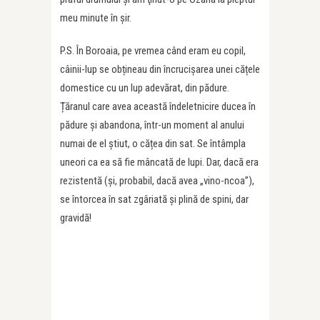
meu minute în şir.
P.S. În Boroaia, pe vremea când eram eu copil,
câinii-lup se obțineau din încrucișarea unei cățele
domestice cu un lup adevărat, din pădure.
Țăranul care avea această îndeletnicire ducea în
pădure și abandona, într-un moment al anului
numai de el știut, o cățea din sat. Se întâmpla
uneori ca ea să fie mâncată de lupi. Dar, dacă era
rezistentă (și, probabil, dacă avea „vino-ncoa”),
se întorcea în sat zgâriată și plină de spini, dar
gravidă!