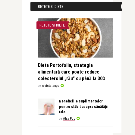
RETETE SI DIETE
RETETE SI DIETE
Dieta Portofoliu, strategia
alimentară care poate reduce
colesterolul „rău” cu până la 30%
de
revistatango
Beneficiile suplimentelor
pentru slăbit asupra sănătății
tale
de
Alex Pub