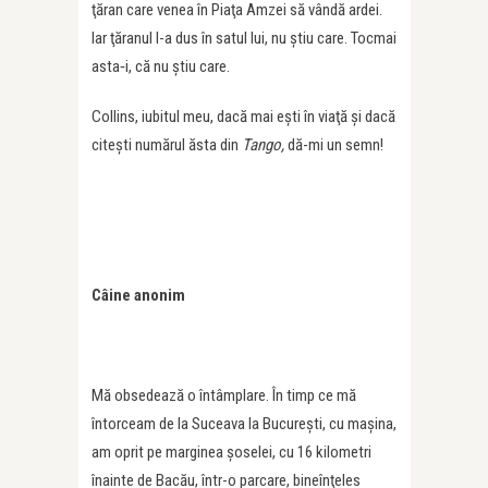
ţăran care venea în Piaţa Amzei să vândă ardei.
Iar ţăranul l-a dus în satul lui, nu ştiu care. Tocmai
asta‑i, că nu ştiu care.
Collins, iubitul meu, dacă mai eşti în viaţă şi dacă
citeşti numărul ăsta din
Tango,
dă-mi un semn!
Câine anonim
Mă obsedează o întâmplare. În timp ce mă
întorceam de la Suceava la Bucureşti, cu maşina,
am oprit pe marginea şoselei, cu 16 kilometri
înainte de Bacău, într-o parcare, bineînţeles