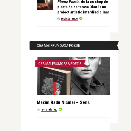
𝑃𝑙𝑎𝑛𝑡𝑒 𝑃𝑜𝑒𝑧𝑖𝑒: de la un shop de
plante de pe terasa Obor la un
proiect artistic interdisciplinar
de
revistatango
CEA MAI FRUMOASA POEZIE
CEA MAI FRUMOASA POEZIE
Maxim Radu Niculai – Sens
de
revistatango