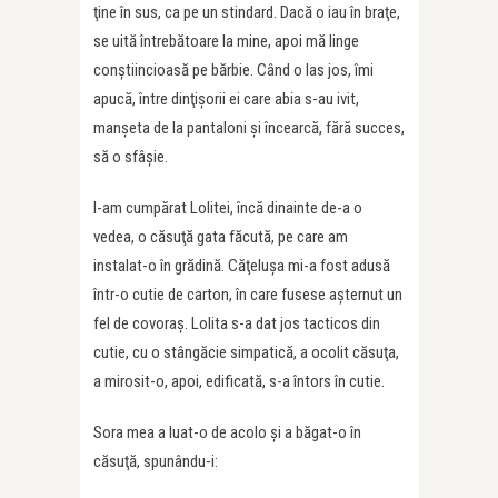
ţine în sus, ca pe un stindard. Dacă o iau în braţe,
se uită întrebătoare la mine, apoi mă linge
conştiincioasă pe bărbie. Când o las jos, îmi
apucă, între dinţişorii ei care abia s-au ivit,
manşeta de la pantaloni şi încearcă, fără succes,
să o sfâşie.
I-am cumpărat Lolitei, încă dinainte de-a o
vedea, o căsuţă gata făcută, pe care am
instalat-o în grădină. Căţeluşa mi-a fost adusă
într-o cutie de carton, în care fusese aşternut un
fel de covoraş. Lolita s-a dat jos tacticos din
cutie, cu o stângăcie simpatică, a ocolit căsuţa,
a mirosit-o, apoi, edificată, s-a întors în cutie.
Sora mea a luat-o de acolo şi a băgat-o în
căsuţă, spunându-i: