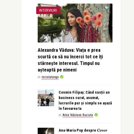
INTERVIURI
Alexandra Văduva: Viața e prea
scurtă ca să nu încerci tot ce îți
stârnește interesul. Timpul nu
așteaptă pe nimeni
de
revistatango
Cosmin Filipaș: Când susții un
business curat, asumat,
lucrurile pur și simplu se așază
în favoarea ta
de
Alice Năstase Buciuta
Ana-Maria Pop despre 𝐶𝑜𝑣𝑜𝑟