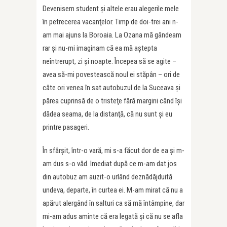
Devenisem student şi altele erau alegerile mele
în petrecerea vacanţelor. Timp de doi-trei ani n-
am mai ajuns la Boroaia. La Ozana mă gândeam
rar şi nu-mi imaginam că ea mă aştepta
neîntrerupt, zi şi noapte. Începea să se agite –
avea să-mi povestească noul ei stăpân – ori de
câte ori venea în sat autobuzul de la Suceava şi
părea cuprinsă de o tristeţe fără margini când îşi
dădea seama, de la distanţă, că nu sunt şi eu
printre pasageri.
În sfârşit, într-o vară, mi s-a făcut dor de ea şi m-
am dus s-o văd. Imediat după ce m-am dat jos
din autobuz am auzit-o urlând deznădăjduită
undeva, departe, în curtea ei. M-am mirat că nu a
apărut alergând în salturi ca să mă întâmpine, dar
mi-am adus aminte că era legată şi că nu se afla