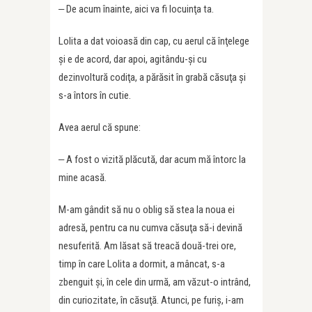
‒ De acum înainte, aici va fi locuinţa ta.
Lolita a dat voioasă din cap, cu aerul că înţelege
şi e de acord, dar apoi, agitându-şi cu
dezinvoltură codiţa, a părăsit în grabă căsuţa şi
s-a întors în cutie.
Avea aerul că spune:
‒ A fost o vizită plăcută, dar acum mă întorc la
mine acasă.
M-am gândit să nu o oblig să stea la noua ei
adresă, pentru ca nu cumva căsuţa să-i devină
nesuferită. Am lăsat să treacă două-trei ore,
timp în care Lolita a dormit, a mâncat, s-a
zbenguit şi, în cele din urmă, am văzut-o intrând,
din curiozitate, în căsuţă. Atunci, pe furiş, i-am