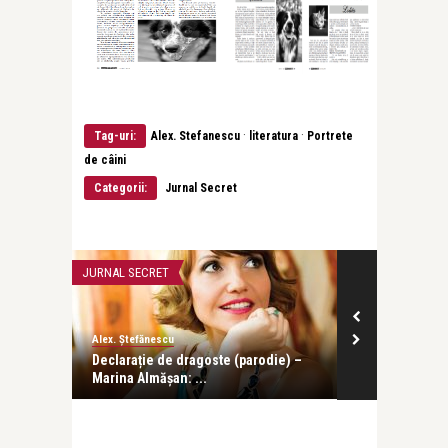
·
·
Tag-uri:
Alex. Stefanescu
literatura
Portrete
de câini
Categorii:
Jurnal Secret
JURNAL SECRET
INTERVIURI
Alex. Ștefănescu
Alice Năstase Buciuta
Declarație de dragoste (parodie) –
Alex. Ștefănescu: Eminesc
Marina Almășan: ...
un personaj de lege ...