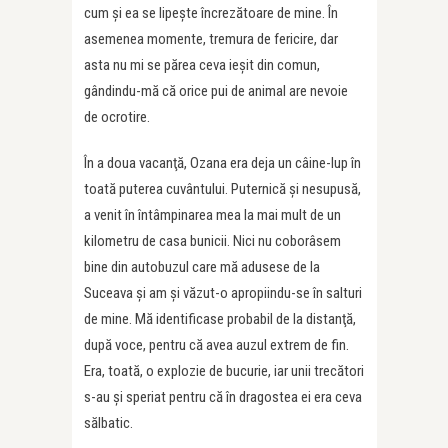
cum şi ea se lipeşte încrezătoare de mine. În
asemenea momente, tremura de fericire, dar
asta nu mi se părea ceva ieşit din comun,
gândindu-mă că orice pui de animal are nevoie
de ocrotire.
În a doua vacanţă, Ozana era deja un câine-lup în
toată puterea cuvântului. Puternică şi nesupusă,
a venit în întâmpinarea mea la mai mult de un
kilometru de casa bunicii. Nici nu coborâsem
bine din autobuzul care mă adusese de la
Suceava şi am şi văzut-o apropiindu-se în salturi
de mine. Mă identificase probabil de la distanţă,
după voce, pentru că avea auzul extrem de fin.
Era, toată, o explozie de bucurie, iar unii trecători
s-au şi speriat pentru că în dragostea ei era ceva
sălbatic.