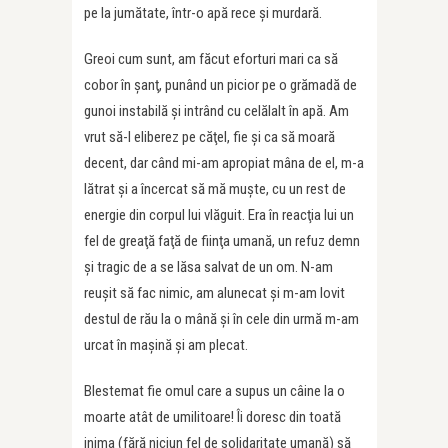
pe la jumătate, într-o apă rece şi murdară.
Greoi cum sunt, am făcut eforturi mari ca să
cobor în şanţ, punând un picior pe o grămadă de
gunoi instabilă şi intrând cu celălalt în apă. Am
vrut să-l eliberez pe căţel, fie şi ca să moară
decent, dar când mi-am apropiat mâna de el, m-a
lătrat şi a încercat să mă muşte, cu un rest de
energie din corpul lui vlăguit. Era în reacţia lui un
fel de greaţă faţă de fiinţa umană, un refuz demn
şi tragic de a se lăsa salvat de un om. N-am
reuşit să fac nimic, am alunecat şi m-am lovit
destul de rău la o mână şi în cele din urmă m-am
urcat în maşină şi am plecat.
Blestemat fie omul care a supus un câine la o
moarte atât de umilitoare! Îi doresc din toată
inima (fără niciun fel de solidaritate umană) să