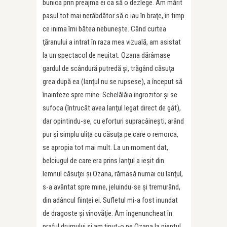
bunica prin preajma ei ca să o dezlege. Am mărit
pasul tot mai nerăbdător să o iau în braţe, în timp
ce inima îmi bătea nebuneşte. Când curtea
ţăranului a intrat în raza mea vizuală, am asistat
la un spectacol de neuitat. Ozana dărâmase
gardul de scândură putredă şi, trăgând căsuţa
grea după ea (lanţul nu se rupsese), a început să
înainteze spre mine. Schelălăia îngrozitor şi se
sufoca (întrucât avea lanţul legat direct de gât),
dar opintindu-se, cu eforturi supracâineşti, arând
pur şi simplu uliţa cu căsuţa pe care o remorca,
se apropia tot mai mult. La un moment dat,
belciugul de care era prins lanţul a ieşit din
lemnul căsuţei şi Ozana, rămasă numai cu lanţul,
s-a avântat spre mine, jeluindu-se şi tremurând,
din adâncul fiinţei ei. Sufletul mi-a fost inundat
de dragoste şi vinovăţie. Am îngenuncheat în
praful drumului şi am ţinut-o pe Ozana la pieptul