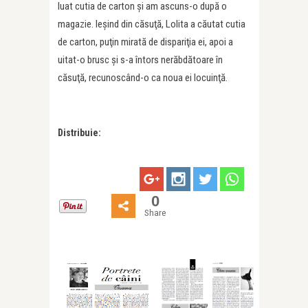
luat cutia de carton şi am ascuns-o după o
magazie. Ieşind din căsuţă, Lolita a căutat cutia
de carton, puţin mirată de dispariţia ei, apoi a
uitat-o brusc şi s-a întors nerăbdătoare în
căsuţă, recunoscând-o ca noua ei locuinţă.
Distribuie:
0
Share