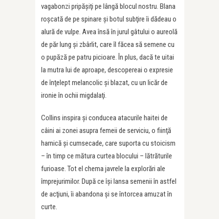
vagabonzi pripăşiţi pe lângă blocul nostru. Blana
roşcată de pe spinare şi botul subţire îi dădeau o
alură de vulpe. Avea însă în jurul gâtului o aureolă
de păr lung şi zbârlit, care îl făcea să semene cu
o pupăză pe patru picioare. În plus, dacă te uitai
la mutra lui de aproape, descopereai o expresie
de înţelept melancolic şi blazat, cu un licăr de
ironie în ochii migdalaţi.
Collins inspira şi conducea atacurile haitei de
câini ai zonei asupra femeii de serviciu, o fiinţă
harnică şi cumsecade, care suporta cu stoicism
– în timp ce mătura curtea blocului – lătrăturile
furioase. Tot el chema javrele la explorări ale
împrejurimilor. După ce îşi lansa semenii în astfel
de acţiuni, îi abandona şi se întorcea amuzat în
curte.