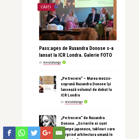
CĂRȚI
Pass:ages de Ruxandra Donose s-a
lansat la ICR Londra. Galerie FOTO
de
revistatango
„Pe:trecere” – Marea mezzo-
soprană Ruxandra Donose își
lansează volumul de debut la
ICR Londra
de
revistatango
„Pe:trecere” de Ruxandra
Donose. „Scrierile ei sunt
stampe japoneze, tablouri care
surprind arhitectura umană în