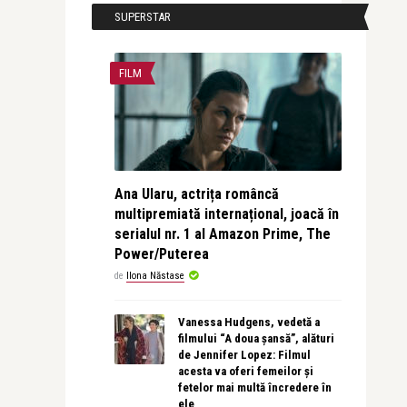
SUPERSTAR
FILM
Ana Ularu, actrița româncă
multipremiată internațional, joacă în
serialul nr. 1 al Amazon Prime, The
Power/Puterea
de
Ilona Năstase
Vanessa Hudgens, vedetă a
filmului “A doua șansă”, alături
de Jennifer Lopez: Filmul
acesta va oferi femeilor și
fetelor mai multă încredere în
ele