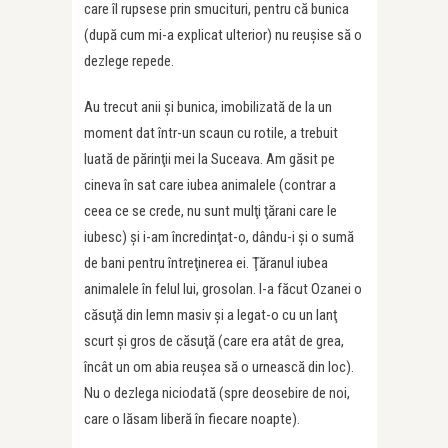
care îl rupsese prin smucituri, pentru că bunica
(după cum mi-a explicat ulterior) nu reuşise să o
dezlege repede.
Au trecut anii şi bunica, imobilizată de la un
moment dat într-un scaun cu rotile, a trebuit
luată de părinţii mei la Suceava. Am găsit pe
cineva în sat care iubea animalele (contrar a
ceea ce se crede, nu sunt mulţi ţărani care le
iubesc) şi i-am încredinţat-o, dându-i şi o sumă
de bani pentru întreţinerea ei. Ţăranul iubea
animalele în felul lui, grosolan. I-a făcut Ozanei o
căsuţă din lemn masiv şi a legat-o cu un lanţ
scurt şi gros de căsuţă (care era atât de grea,
încât un om abia reuşea să o urnească din loc).
Nu o dezlega niciodată (spre deosebire de noi,
care o lăsam liberă în fiecare noapte).