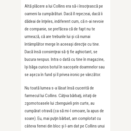
Altă plăcere a lui Collins era să-i însoţească pe
oameni la cumpărături. Dacă îl repezeai, dacă îi
dădeai de înţeles, indiferent cum, că n-ai nevoie
de companie, se prefăcea că de fapt nu te
urmează, că are treburile lui şi că numai
întâmplător merge în aceeaşi direcţie cu tine.
Dacă însă consimţeai să-ţi fie aghiotant, se
bucura nespus. Intra o dată cu tine în magazine,
îşi băga curios botul în sacoşele doamnelor sau
se aşeza în fund şi îl privea ironic pe vânzător.
Nu toată lumea s-a lăsat însă cucerită de
farmecul lui Collins. Câţiva bărbaţi, iritaţi de
zgomotoasele lui zbenguieli prin curte, au
cumpărat otravă (ca să mi-l omoare, la apus de
soare). Eu, mai puţin bărbat, am complotat cu
câteva femei din bloc şi l-am dat pe Collins unui