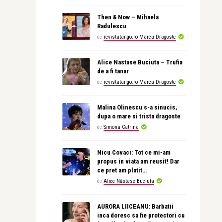
Then & Now – Mihaela
Radulescu
de
revistatango.ro Marea Dragoste
Alice Nastase Buciuta – Trufia
de a fi tanar
de
revistatango.ro Marea Dragoste
Malina Olinescu s-a sinucis,
dupa o mare si trista dragoste
de
Simona Catrina
Nicu Covaci: Tot ce mi-am
propus in viata am reusit! Dar
ce pret am platit…
de
Alice Năstase Buciuta
AURORA LIICEANU: Barbatii
inca doresc sa fie protectori cu