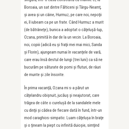
Boroaia, un sat dintre Fălticeni şi Târgu-Neamţ,
şi avea şi un câine, Hurmuz, pe care noi, nepoţii
ei, îl iubeam ca pe un frate. Când Hurmuz a murit
(de bătrâneţe), bunica a adoptat o căţeluşă-lup,
Ozana, primită în dar de la un vecin. La Boroaia,
noi, copiii (adică eu şi fraţii mei mai mici, Sanda
şi Florin), ajungeam numai în vacanţele de vară,
care erau însă destul de lungi (trei luni) ca să ne
bucurăm pe săturate de pomi şi fluturi, de râuri
de munte şi zile însorite.
În prima vacanţă, Ozana mi s-a părut un
căţelandru obişnuit, jucăuş şi neajutorat, care
trăgea de câte o cureluşă de la sandalele mele
cu dinţii şi cădea de fiecare dată în fund, într-un
mod caraghios-simpatic. Luam căţeluşa în braţe
şi o ţineam la piept cu infinită duioşie, simţind