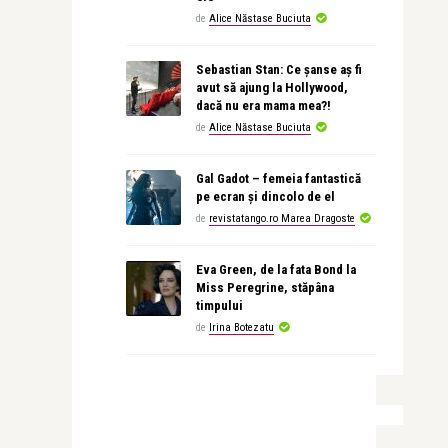
de
Alice Năstase Buciuta
Sebastian Stan: Ce șanse aș fi
avut să ajung la Hollywood,
dacă nu era mama mea?!
de
Alice Năstase Buciuta
Gal Gadot – femeia fantastică
pe ecran și dincolo de el
de
revistatango.ro Marea Dragoste
Eva Green, de la fata Bond la
Miss Peregrine, stăpâna
timpului
de
Irina Botezatu