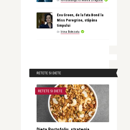
de
revistatango.ro Marea Dragoste
Eva Green, de la fata Bond la
Miss Peregrine, stăpâna
timpului
de
Irina Botezatu
RETETE SI DIETE
RETETE SI DIETE
Dieta Portofoliu, strategia