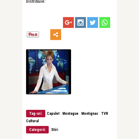
Distribuie:
·
·
·
Tag-uri:
Capulet
Montague
Montignac
TVR
Cultural
Categorii:
Stiri