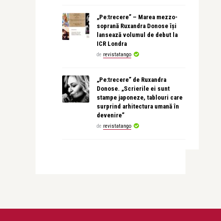
„Pe:trecere” – Marea mezzo-
soprană Ruxandra Donose își
lansează volumul de debut la
ICR Londra
de
revistatango
„Pe:trecere” de Ruxandra
Donose. „Scrierile ei sunt
stampe japoneze, tablouri care
surprind arhitectura umană în
devenire”
de
revistatango