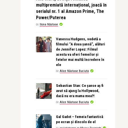
multipremiată internațional, joacă în
serialul nr. 1 al Amazon Prime, The
Power/Puterea
de
Ilona Năstase
Vanessa Hudgens, vedetă a
filmului “A doua șansă”, alături
de Jennifer Lopez: Filmul
acesta va oferi femeilor și
fetelor mai multă încredere în
ele
de
Alice Năstase Buciuta
Sebastian Stan: Ce șanse aș fi
avut să ajung la Hollywood,
dacă nu era mama mea?!
de
Alice Năstase Buciuta
Gal Gadot – femeia fantastică
pe ecran și dincolo de el