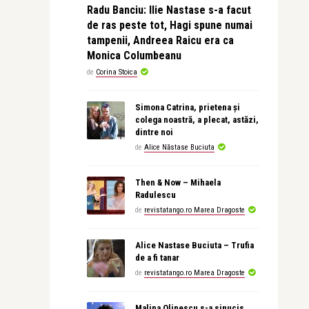
Radu Banciu: Ilie Nastase s-a facut
de ras peste tot, Hagi spune numai
tampenii, Andreea Raicu era ca
Monica Columbeanu
de
Corina Stoica
Simona Catrina, prietena și
colega noastră, a plecat, astăzi,
dintre noi
de
Alice Năstase Buciuta
Then & Now – Mihaela
Radulescu
de
revistatango.ro Marea Dragoste
Alice Nastase Buciuta – Trufia
de a fi tanar
de
revistatango.ro Marea Dragoste
Malina Olinescu s-a sinucis,