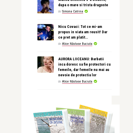
dupa o mare si trista dragoste
de
Simona Catrina
Nicu Covaci: Tot ce mi-am
propus in viata am reusit! Dar
ce pret am platit…
de
Alice Năstase Buciuta
AURORA LIICEANU: Barbatii
inca doresc sa fie protectori cu
femeile, dar femeile nu mai au
nevoie de protectia lor
de
Alice Năstase Buciuta