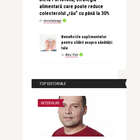
alimentară care poate reduce
colesterolul „rău” cu până la 30%
de
revistatango
Beneficiile suplimentelor
pentru slăbit asupra sănătății
tale
de
Alex Pub
TOP EDITORIALE
INTERVIURI