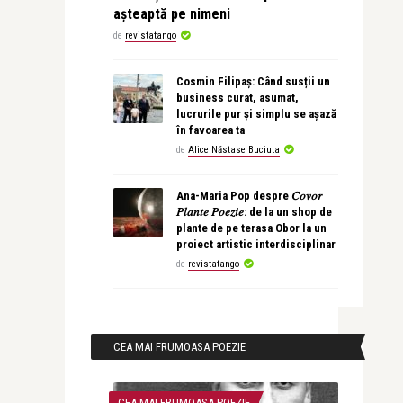
așteaptă pe nimeni
de
revistatango
Cosmin Filipaș: Când susții un
business curat, asumat,
lucrurile pur și simplu se așază
în favoarea ta
de
Alice Năstase Buciuta
Ana-Maria Pop despre 𝐶𝑜𝑣𝑜𝑟
𝑃𝑙𝑎𝑛𝑡𝑒 𝑃𝑜𝑒𝑧𝑖𝑒: de la un shop de
plante de pe terasa Obor la un
proiect artistic interdisciplinar
de
revistatango
CEA MAI FRUMOASA POEZIE
CEA MAI FRUMOASA POEZIE