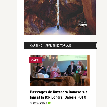
CĂRȚI NOI - APARIȚII EDITORIALE
CĂRȚI
Pass:ages de Ruxandra Donose s-a
lansat la ICR Londra. Galerie FOTO
de
revistatango