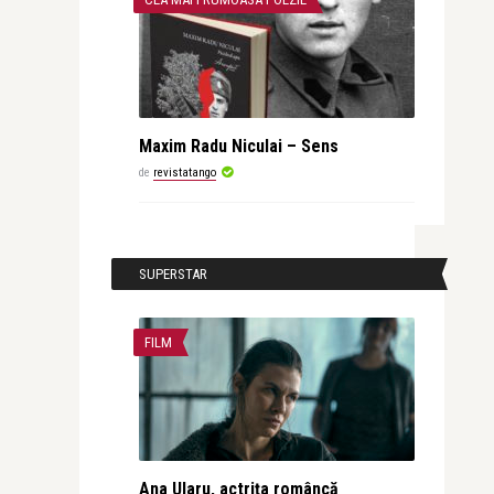
Maxim Radu Niculai – Sens
de
revistatango
SUPERSTAR
FILM
Ana Ularu, actrița româncă