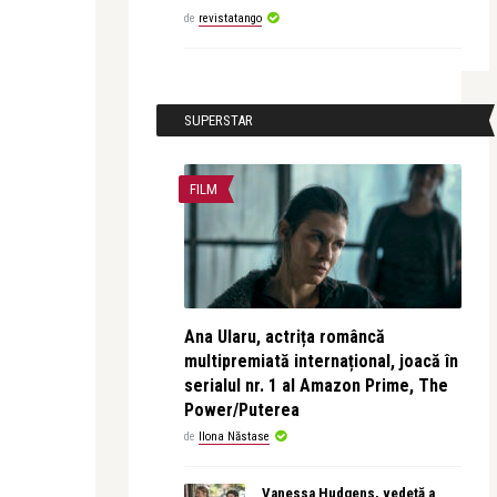
de
revistatango
SUPERSTAR
FILM
Ana Ularu, actrița româncă
multipremiată internațional, joacă în
serialul nr. 1 al Amazon Prime, The
Power/Puterea
de
Ilona Năstase
Vanessa Hudgens, vedetă a