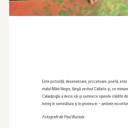
Este pictoriță, desenatoare, prozatoare, poetă, este u
malul Mării Negre, lângă vechiul Callatis și, ce minun
Calaidjoglu a decis să-și semneze operele clădite din
întreg în semnătura și în privirea ei – ambele inconfu
Fotografii de Paul Buciuta