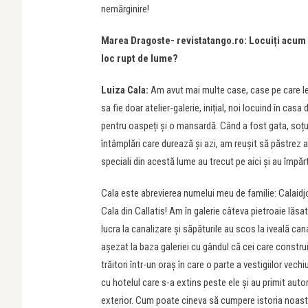
nemărginire!
Marea Dragoste- revistatango.ro: Locuiți acum î
loc rupt de lume?
Luiza Cala:
Am avut mai multe case, case pe care l
sa fie doar atelier-galerie, inițial, noi locuind în c
pentru oaspeți și o mansardă. Când a fost gata, soțul
întâmplări care durează și azi, am reușit să păstrez a
speciali din acestă lume au trecut pe aici și au împărtă
Cala este abrevierea numelui meu de familie: Calaidjo
Cala din Callatis! Am în galerie câteva pietroaie lăsa
lucra la canalizare și săpăturile au scos la iveală ca
așezat la baza galeriei cu gândul că cei care constru
trăitori într-un oraș în care o parte a vestigiilor vech
cu hotelul care s-a extins peste ele și au primit autor
exterior. Cum poate cineva să cumpere istoria noast