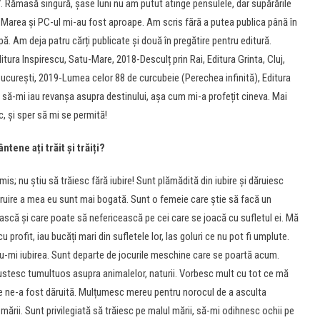
7. Rămasă singură, șase luni nu am putut atinge pensulele, dar supărările
ă. Marea și PC-ul mi-au fost aproape. Am scris fără a putea publica până în
 Am deja patru cărți publicate și două în pregătire pentru editură.
itura Inspirescu, Satu-Mare, 2018-Desculț prin Rai, Editura Grinta, Cluj,
 București, 2019-Lumea celor 88 de curcubeie (Perechea infinită), Editura
 să-mi iau revanșa asupra destinului, așa cum mi-a profețit cineva. Mai
, și sper să mi se permită!
ene ați trăit și trăiți?
s; nu știu să trăiesc fără iubire! Sunt plămădită din iubire și dăruiesc
 dăruire a mea eu sunt mai bogată. Sunt o femeie care știe să facă un
etească și care poate să nefericească pe cei care se joacă cu sufletul ei. Mă
u profit, iau bucăți mari din sufletele lor, las goluri ce nu pot fi umplute.
du-mi iubirea. Sunt departe de jocurile meschine care se poartă acum.
ustesc tumultuos asupra animalelor, naturii. Vorbesc mult cu tot ce mă
re ne-a fost dăruită. Mulțumesc mereu pentru norocul de a asculta
 mării. Sunt privilegiată să trăiesc pe malul mării, să-mi odihnesc ochii pe