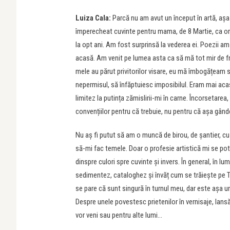
Luiza Cala:
Parcă nu am avut un început în artă, aș
împerecheat cuvinte pentru mama, de 8 Martie, ca or
la opt ani. Am fost surprinsă la vederea ei. Poezii 
acasă. Am venit pe lumea asta ca să mă tot mir de fru
mele au părut privitorilor visare, eu mă îmbogățeam 
nepermisul, să înfăptuiesc imposibilul. Eram mai aca
limitez la putința zămislirii-mi în carne. Încorsetarea,
convențiilor pentru că trebuie, nu pentru că așa gând
Nu aș fi putut să am o muncă de birou, de șantier, cu 
să-mi fac temele. Doar o profesie artistică mi se po
dinspre culori spre cuvinte și invers. În general, în 
sedimentez, cataloghez și învăț cum se trăiește pe Te
se pare că sunt singură în turnul meu, dar este așa
Despre unele povestesc prietenilor în vernisaje, lansăr
vor veni sau pentru alte lumi…