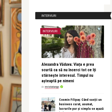
INTERVIURI
INTERVIURI
Alexandra Văduva: Viața e prea
scurtă ca să nu încerci tot ce îți
stârnește interesul. Timpul nu
așteaptă pe nimeni
de
revistatango
Cosmin Filipaș: Când susții un
business curat, asumat,
lucrurile pur și simplu se așază