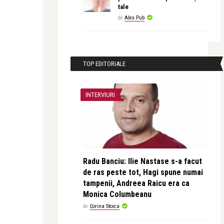
tale
de
Alex Pub
TOP EDITORIALE
INTERVIURI
Radu Banciu: Ilie Nastase s-a facut
de ras peste tot, Hagi spune numai
tampenii, Andreea Raicu era ca
Monica Columbeanu
de
Corina Stoica