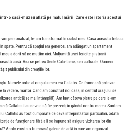
ntr-o casă-muzeu aflată pe malul mării. Care este istoria acestui
e-am personalizat, le-am transformat în cuibul meu. Casa aceasta trebuia
asa din spate. Pentru că spațiul era generos, am adăugat un apartament
 meu a dorit să ne mutăm aici. Mulțumită unei fericite și stranii
ceastă casă. Aici se petrec Serile Cala-tiene, seri culturale. Oameni
șit publicului din creațiile lor.
glu. Numele antic al orașului meu era Callatis. Ce frumoasă potrivire:
te la vedere, martor. Când am construit noi casa, în centrul orașului se
nalizarea antică(se mai întâmplă!). Am luat câteva pietre pe care le-am
iseră Callatisul au nevoie să fie prezenți în gândul nostru mereu. Suntem
iului Callatis au fost cumpărate de ceva întreprinzători particulari, odată
izație de funcționare fără a li se impune să asigure vizitarea lor din
ră? Acolo exista o frumoasă galerie de artă în care am organizat