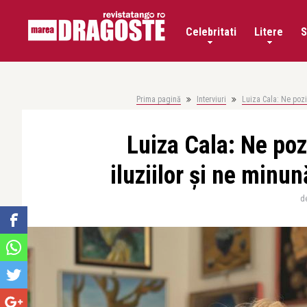
Celebritati
Litere
S
Prima pagină
Interviuri
Luiza Cala: Ne pozi
Luiza Cala: Ne po
iluziilor și ne min
d