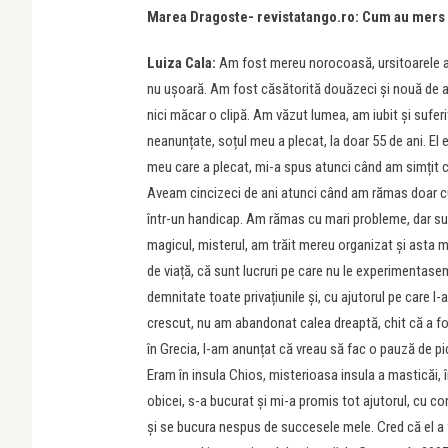
Marea Dragoste- revistatango.ro: Cum au mers luc
Luiza Cala:
Am fost mereu norocoasă, ursitoarele a
nu ușoară. Am fost căsătorită douăzeci și nouă de ani
nici măcar o clipă. Am văzut lumea, am iubit și suferi
neanunțate, soțul meu a plecat, la doar 55 de ani. El
meu care a plecat, mi-a spus atunci când am simțit că
Aveam cincizeci de ani atunci când am rămas doar cu
într-un handicap. Am rămas cu mari probleme, dar sun
magicul, misterul, am trăit mereu organizat și asta m
de viață, că sunt lucruri pe care nu le experimentasem,
demnitate toate privațiunile și, cu ajutorul pe care
crescut, nu am abandonat calea dreaptă, chit că a fo
în Grecia, l-am anunțat că vreau să fac o pauză de p
Eram în insula Chios, misterioasa insula a masticăi, 
obicei, s-a bucurat și mi-a promis tot ajutorul, cu co
și se bucura nespus de succesele mele. Cred că el a