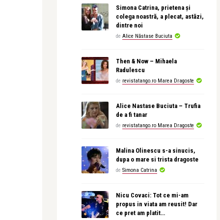
Simona Catrina, prietena și
colega noastră, a plecat, astăzi,
dintre noi
de
Alice Năstase Buciuta
Then & Now – Mihaela
Radulescu
de
revistatango.ro Marea Dragoste
Alice Nastase Buciuta – Trufia
de a fi tanar
de
revistatango.ro Marea Dragoste
Malina Olinescu s-a sinucis,
dupa o mare si trista dragoste
de
Simona Catrina
Nicu Covaci: Tot ce mi-am
propus in viata am reusit! Dar
ce pret am platit…