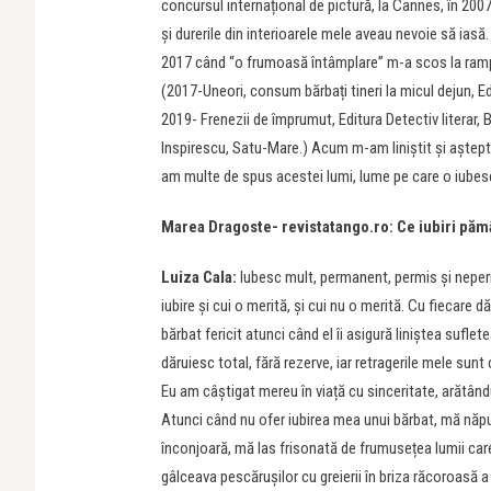
concursul internațional de pictură, la Cannes, în 200
și durerile din interioarele mele aveau nevoie să ias
2017 când “o frumoasă întâmplare” m-a scos la rampă.
(2017-Uneori, consum bărbați tineri la micul dejun, Ed
2019- Frenezii de împrumut, Editura Detectiv literar,
Inspirescu, Satu-Mare.) Acum m-am liniștit și aștept
am multe de spus acestei lumi, lume pe care o iubesc
Marea Dragoste- revistatango.ro: Ce iubiri pământ
Luiza Cala:
Iubesc mult, permanent, permis și nepermi
iubire și cui o merită, și cui nu o merită. Cu fiecare
bărbat fericit atunci când el îi asigură liniștea sufl
dăruiesc total, fără rezerve, iar retragerile mele sunt c
Eu am câștigat mereu în viață cu sinceritate, arătân
Atunci când nu ofer iubirea mea unui bărbat, mă năp
înconjoară, mă las frisonată de frumusețea lumii ca
gâlceava pescărușilor cu greierii în briza răcoroasă a