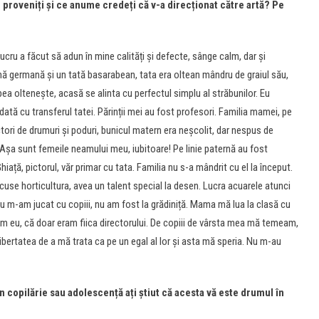
 proveniți și ce anume credeți că v-a direcționat către artă? Pe
cru a făcut să adun în mine calități și defecte, sânge calm, dar și
ă germană și un tată basarabean, tata era oltean mândru de graiul său,
bea oltenește, acasă se alinta cu perfectul simplu al străbunilor. Eu
tă cu transferul tatei. Părinții mei au fost profesori. Familia mamei, pe
tori de drumuri și poduri, bunicul matern era neșcolit, dar nespus de
. Așa sunt femeile neamului meu, iubitoare! Pe linie paternă au fost
Ghiață, pictorul, văr primar cu tata. Familia nu s-a mândrit cu el la început.
use horticultura, avea un talent special la desen. Lucra acuarele atunci
u m-am jucat cu copiii, nu am fost la grădiniță. Mama mă lua la clasă cu
ream eu, că doar eram fiica directorului. De copiii de vârsta mea mă temeam,
u libertatea de a mă trata ca pe un egal al lor și asta mă speria. Nu m-au
copilărie sau adolescență ați știut că acesta vă este drumul în