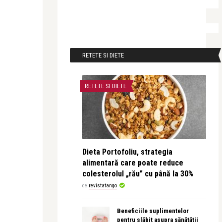
RETETE SI DIETE
RETETE SI DIETE
Dieta Portofoliu, strategia
alimentară care poate reduce
colesterolul „rău” cu până la 30%
de
revistatango
Beneficiile suplimentelor
pentru slăbit asupra sănătății