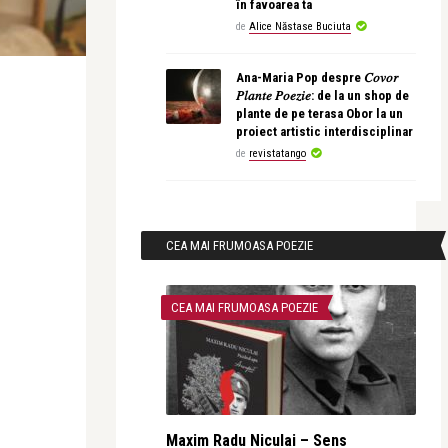
în favoarea ta
de
Alice Năstase Buciuta
Ana-Maria Pop despre 𝐶𝑜𝑣𝑜𝑟
𝑃𝑙𝑎𝑛𝑡𝑒 𝑃𝑜𝑒𝑧𝑖𝑒: de la un shop de
plante de pe terasa Obor la un
proiect artistic interdisciplinar
de
revistatango
CEA MAI FRUMOASA POEZIE
CEA MAI FRUMOASA POEZIE
Maxim Radu Niculai – Sens