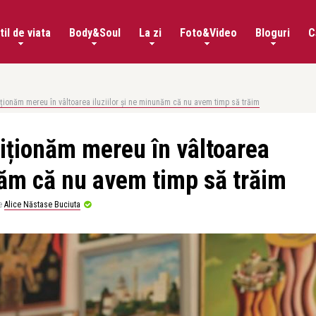
til de viata
Body&Soul
La zi
Foto&Video
Bloguri
C
ționăm mereu în vâltoarea iluziilor și ne minunăm că nu avem timp să trăim
ziționăm mereu în vâltoarea
unăm că nu avem timp să trăim
e
Alice Năstase Buciuta