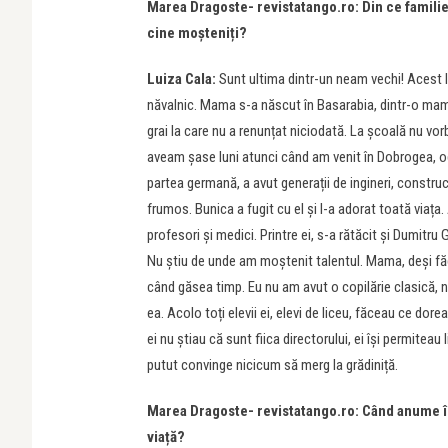
Marea Dragoste- revistatango.ro: Din ce familie
cine moșteniți?
Luiza Cala:
Sunt ultima dintr-un neam vechi! Acest lu
năvalnic. Mama s-a născut în Basarabia, dintr-o mam
grai la care nu a renunțat niciodată. La școală nu vor
aveam șase luni atunci când am venit în Dobrogea, oda
partea germană, a avut generații de ingineri, construc
frumos. Bunica a fugit cu el și l-a adorat toată viața
profesori și medici. Printre ei, s-a rătăcit și Dumitru 
Nu știu de unde am moștenit talentul. Mama, deși făc
când găsea timp. Eu nu am avut o copilărie clasică, n
ea. Acolo toți elevii ei, elevi de liceu, făceau ce do
ei nu știau că sunt fiica directorului, ei își permitea
putut convinge nicicum să merg la grădiniță.
Marea Dragoste- revistatango.ro: Când anume în 
viață?