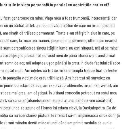
rurile în viața personală în paralel cu achizițiile carierei?
u fost generoase cu mine. Viața mea a fost frumoasă, interesantă, dar
 cu un bărbat altfel, un Leu adevărat alături de care nu m-am plictisit
t, am simțit că trăiesc permanent. Toate s-au sfârșit în ziua în care, pe
 era cel care, la moartea mamei, șase ani mai devreme, ultima din neamul
 sunt personificarea singurătății în lume: nu ești singură, mă ai pe mine!
 doi căței și o pisică. Tot norocul meu de până atunci s-a transformat
t semn de aer, mă adaptez ușor, până și la greu. În ciuda faptului că ador
-a ajutat mult. Am înțeles că tot ce mi se întâmplă trebuie luat ca lecție
 în panoplia vieții mele erau trăiri lipsă. Am încercat să survolez cu
 l-am primit constant de sus, am rezolvat problemele, m-am reinventat, am
st cea mai grea, am câștigat. În ultimul concediu petrecut cu soțul meu
ictat, să scriu iar (abandonasem scrisul atunci când ne-am căsătorit).
în locul unde se spune că Homer își educa elevii, la Daskalopetra. Ca de
ndiția să nu abandonez pictura. Era fericit să-mi împlinească orice dorință
 fost mai mândru decât mine atunci când am primit medalia de aur la