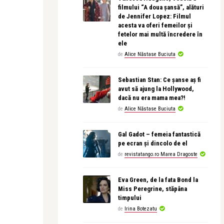
filmului “A doua șansă”, alături
de Jennifer Lopez: Filmul
acesta va oferi femeilor și
fetelor mai multă încredere în
ele
de
Alice Năstase Buciuta
Sebastian Stan: Ce șanse aș fi
avut să ajung la Hollywood,
dacă nu era mama mea?!
de
Alice Năstase Buciuta
Gal Gadot – femeia fantastică
pe ecran și dincolo de el
de
revistatango.ro Marea Dragoste
Eva Green, de la fata Bond la
Miss Peregrine, stăpâna
timpului
de
Irina Botezatu