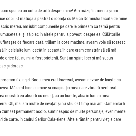
a cum spunea un critic de artă despre mine! Am măzgălit mereu și am
ice copil. O mătușă a păstrat o iconiță cu Maica Domnului făcută de mine
am scris mereu, am iubit compunerile pe care le primeam ca temă pentru
musețea ei și să plec în altele pentru a povesti despre ea. Călătoriile
sufletește de fiecare dată, trăiam la cote maxime, aveam voie să rostesc
să în celelalte lumi decât în aceasta în care eram constrânsă să mă
 de orice fel, nu mi-a fost prietenă. Sunt un spirit liber și mă supun
esc și doresc.
program fix, rigid. Biroul meu era Universul, aveam nevoie de liniște ca
trivea. Mă simt bine cu mine și imaginația mea care zboară neobosit
lumea noastră eu absorb cu nesaț, ca un burete, abia în lumea mea
rra. Oh, mai am multe de învățat și nu știu cât timp mai am! Oamenilor li
 un zumzet permanent acolo, sunt nespus de multe personaje, evenimente.
i de carte, în cadrul Serilor Cala-tiene. Altele rămân pentru viețile care