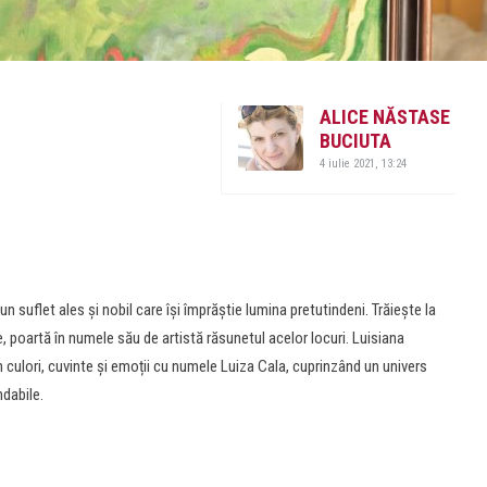
ALICE NĂSTASE
BUCIUTA
4 iulie 2021, 13:24
n suflet ales și nobil care își împrăștie lumina pretutindeni. Trăiește la
e, poartă în numele său de artistă răsunetul acelor locuri. Luisiana
 culori, cuvinte și emoții cu numele Luiza Cala, cuprinzând un univers
ndabile.