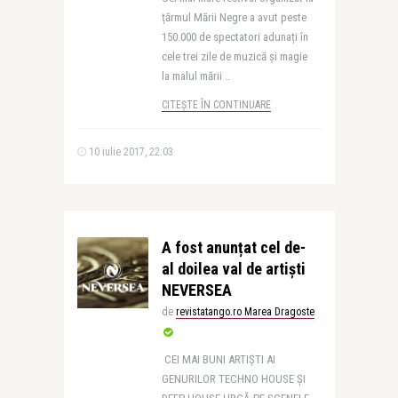
țărmul Mării Negre a avut peste
150.000 de spectatori adunați în
cele trei zile de muzică și magie
la malul mării ..
CITEȘTE ÎN CONTINUARE
10 iulie 2017, 22:03
A fost anunțat cel de-
al doilea val de artiști
NEVERSEA
de
revistatango.ro Marea Dragoste
CEI MAI BUNI ARTIȘTI AI
GENURILOR TECHNO HOUSE ȘI