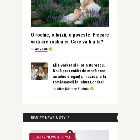
O rochie, o briză, o poveste. Fiecare
vară are rochia ei. Care va fi a ta?
de
Alex Pub
Ella Barker și Florin Burescu.
Două prezentări de modă care
au adus eleganța, muzica, arta
românească în inima Londrei
de
Alice Năstase Buciuta
BEAUTY NEWS & STYLE
BEAUTY NEWS & STYLE