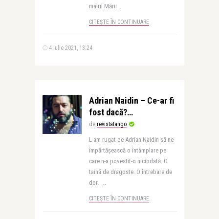
malul Mării ..
CITEȘTE ÎN CONTINUARE
4 iulie 2021, 13:24
Adrian Naidin – Ce-ar fi
fost dacă?…
de
revistatango
L-am rugat pe Adrian Naidin să ne
împărtășească o întâmplare pe
care n-a povestit-o niciodată. O
taină de dragoste. O întrebare de
dor. ..
CITEȘTE ÎN CONTINUARE