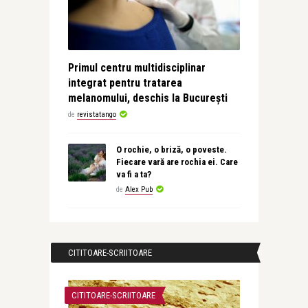
Primul centru multidisciplinar
integrat pentru tratarea
melanomului, deschis la București
de
revistatango
O rochie, o briză, o poveste.
Fiecare vară are rochia ei. Care
va fi a ta?
de
Alex Pub
CITITOARE-SCRIITOARE
CITITOARE-SCRIITOARE