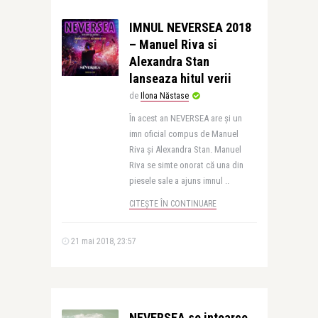
IMNUL NEVERSEA 2018
– Manuel Riva si
Alexandra Stan
lanseaza hitul verii
de
Ilona Năstase
În acest an NEVERSEA are și un
imn oficial compus de Manuel
Riva și Alexandra Stan. Manuel
Riva se simte onorat că una din
piesele sale a ajuns imnul ..
CITEȘTE ÎN CONTINUARE
21 mai 2018, 23:57
NEVERSEA se intoarce