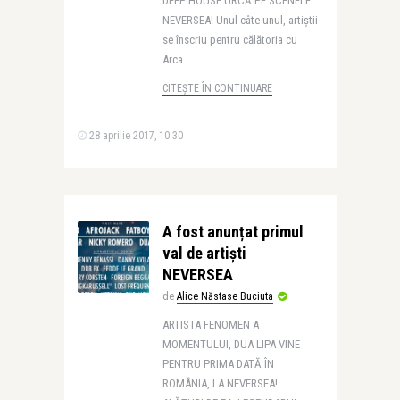
DEEP HOUSE URCĂ PE SCENELE
NEVERSEA! Unul câte unul, artiștii
se înscriu pentru călătoria cu
Arca ..
CITEȘTE ÎN CONTINUARE
28 aprilie 2017, 10:30
A fost anunțat primul
val de artiști
NEVERSEA
de
Alice Năstase Buciuta
ARTISTA FENOMEN A
MOMENTULUI, DUA LIPA VINE
PENTRU PRIMA DATĂ ÎN
ROMÂNIA, LA NEVERSEA!