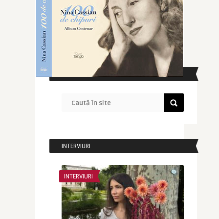
CAUTĂ ÎN SITE
INTERVIURI
INTERVIURI