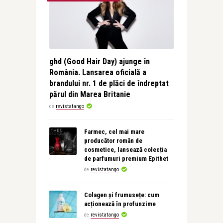
ghd (Good Hair Day) ajunge în
România. Lansarea oficială a
brandului nr. 1 de plăci de îndreptat
părul din Marea Britanie
de
revistatango
Farmec, cel mai mare
producător român de
cosmetice, lansează colecția
de parfumuri premium Epithet
de
revistatango
Colagen și frumusețe: cum
acționează în profunzime
de
revistatango