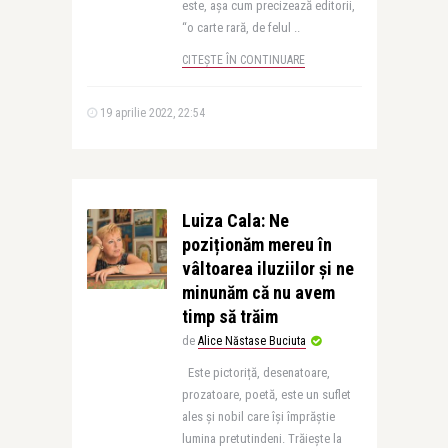
este, așa cum precizează editorii,
“o carte rară, de felul ..
CITEȘTE ÎN CONTINUARE
19 aprilie 2022, 22:54
Luiza Cala: Ne
poziționăm mereu în
vâltoarea iluziilor și ne
minunăm că nu avem
timp să trăim
de
Alice Năstase Buciuta
Este pictoriță, desenatoare,
prozatoare, poetă, este un suflet
ales și nobil care își împrăștie
lumina pretutindeni. Trăiește la