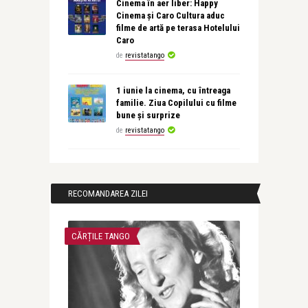
Cinema în aer liber: Happy
Cinema și Caro Cultura aduc
filme de artă pe terasa Hotelului
Caro
de
revistatango
1 iunie la cinema, cu întreaga
familie. Ziua Copilului cu filme
bune și surprize
de
revistatango
RECOMANDAREA ZILEI
CĂRȚILE TANGO