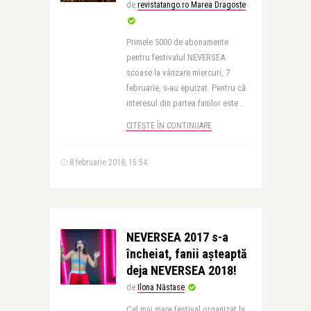
de
revistatango.ro Marea Dragoste
Primele 5000 de abonamente
pentru festivalul NEVERSEA
scoase la vânzare miercuri, 7
februarie, s-au epuizat. Pentru că
interesul din partea fanilor este ..
CITEȘTE ÎN CONTINUARE
8 februarie 2018, 15:54
NEVERSEA 2017 s-a
încheiat, fanii așteaptă
deja NEVERSEA 2018!
de
Ilona Năstase
Cel mai mare festival organizat la