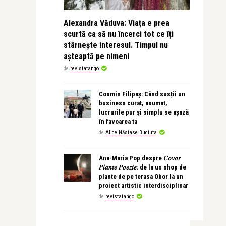
Alexandra Văduva: Viața e prea
scurtă ca să nu încerci tot ce îți
stârnește interesul. Timpul nu
așteaptă pe nimeni
de
revistatango
Cosmin Filipaș: Când susții un
business curat, asumat,
lucrurile pur și simplu se așază
în favoarea ta
de
Alice Năstase Buciuta
Ana-Maria Pop despre 𝐶𝑜𝑣𝑜𝑟
𝑃𝑙𝑎𝑛𝑡𝑒 𝑃𝑜𝑒𝑧𝑖𝑒: de la un shop de
plante de pe terasa Obor la un
proiect artistic interdisciplinar
de
revistatango