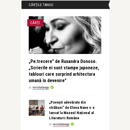
CĂRȚILE TANGO
CĂRȚI
„Pe:trecere” de Ruxandra Donose.
„Scrierile ei sunt stampe japoneze,
tablouri care surprind arhitectura
umană în devenire”
de
revistatango
„Povești adevărate din
străbuni” de Elena Nane s-a
lansat la Muzeul Național al
Literaturii Române
de
revistatango