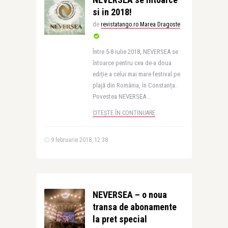
si in 2018!
de
revistatango.ro Marea Dragoste
Între 5-8 iulie 2018, NEVERSEA se
întoarce pentru cea de-a doua
ediție a celui mai mare festival pe
plajă din România, în Constanța.
Povestea NEVERSEA ..
CITEȘTE ÎN CONTINUARE
9 februarie 2018, 12:38
NEVERSEA – o noua
transa de abonamente
la pret special