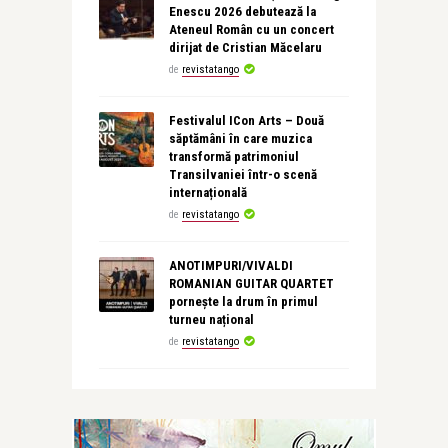
Enescu 2026 debutează la
Ateneul Român cu un concert
dirijat de Cristian Măcelaru
de
revistatango
Festivalul ICon Arts – Două
săptămâni în care muzica
transformă patrimoniul
Transilvaniei într-o scenă
internațională
de
revistatango
ANOTIMPURI/VIVALDI
ROMANIAN GUITAR QUARTET
pornește la drum în primul
turneu național
de
revistatango