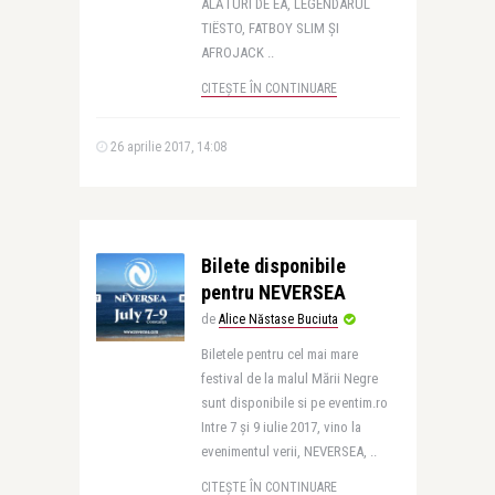
ALĂTURI DE EA, LEGENDARUL
TIËSTO, FATBOY SLIM ȘI
AFROJACK ..
CITEȘTE ÎN CONTINUARE
26 aprilie 2017, 14:08
Bilete disponibile
pentru NEVERSEA
de
Alice Năstase Buciuta
Biletele pentru cel mai mare
festival de la malul Mării Negre
sunt disponibile si pe eventim.ro
Intre 7 și 9 iulie 2017, vino la
evenimentul verii, NEVERSEA, ..
CITEȘTE ÎN CONTINUARE