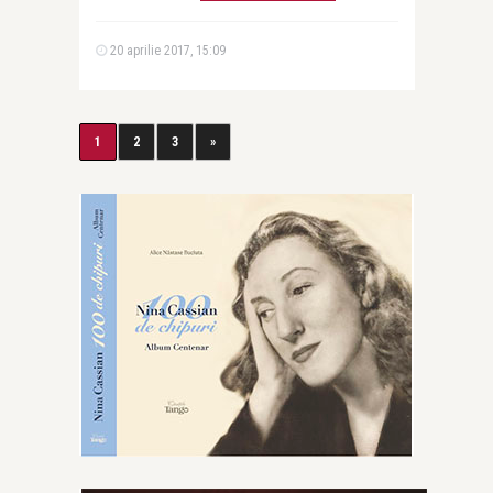
20 aprilie 2017, 15:09
1
2
3
»