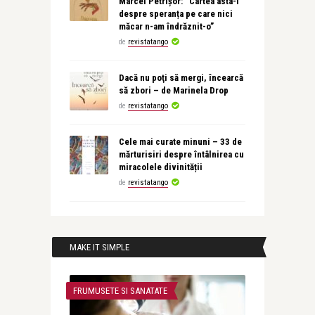
Marcel Petrișor: “Cartea asta-i
despre speranța pe care nici
măcar n-am îndrăznit-o”
de
revistatango
Dacă nu poţi să mergi, încearcă
să zbori – de Marinela Drop
de
revistatango
Cele mai curate minuni – 33 de
mărturisiri despre întâlnirea cu
miracolele divinității
de
revistatango
MAKE IT SIMPLE
FRUMUSETE SI SANATATE