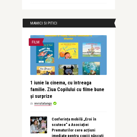
MAMICI SI PITICI
FILM
1 iunie la cinema, cu întreaga
familie. Ziua Copilului cu filme bune
și surprize
de
revistatango
Conferința mobilă „Eroi în
scutece” a Asociației
Prematurilor cere acțiuni
imediate pentru copiii născuți