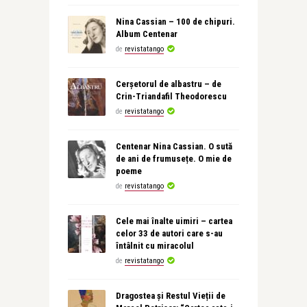
Nina Cassian – 100 de chipuri.
Album Centenar
de
revistatango
Cerșetorul de albastru – de
Crin-Triandafil Theodorescu
de
revistatango
Centenar Nina Cassian. O sută
de ani de frumusețe. O mie de
poeme
de
revistatango
Cele mai înalte uimiri – cartea
celor 33 de autori care s-au
întâlnit cu miracolul
de
revistatango
Dragostea și Restul Vieții de