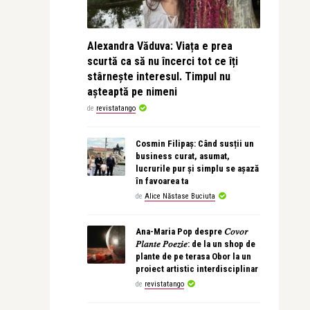
Alexandra Văduva: Viața e prea
scurtă ca să nu încerci tot ce îți
stârnește interesul. Timpul nu
așteaptă pe nimeni
de
revistatango
Cosmin Filipaș: Când susții un
business curat, asumat,
lucrurile pur și simplu se așază
în favoarea ta
de
Alice Năstase Buciuta
Ana-Maria Pop despre 𝐶𝑜𝑣𝑜𝑟
𝑃𝑙𝑎𝑛𝑡𝑒 𝑃𝑜𝑒𝑧𝑖𝑒: de la un shop de
plante de pe terasa Obor la un
proiect artistic interdisciplinar
de
revistatango