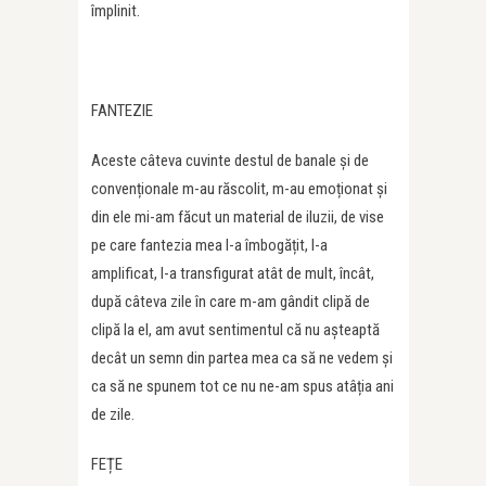
împlinit.
FANTEZIE
Aceste câteva cuvinte destul de banale și de
convenționale m-au răscolit, m-au emoționat și
din ele mi-am făcut un material de iluzii, de vise
pe care fantezia mea l-a îmbogățit, l-a
amplificat, l-a transfigurat atât de mult, încât,
după câteva zile în care m-am gândit clipă de
clipă la el, am avut sentimentul că nu așteaptă
decât un semn din partea mea ca să ne vedem și
ca să ne spunem tot ce nu ne-am spus atâția ani
de zile.
FEȚE