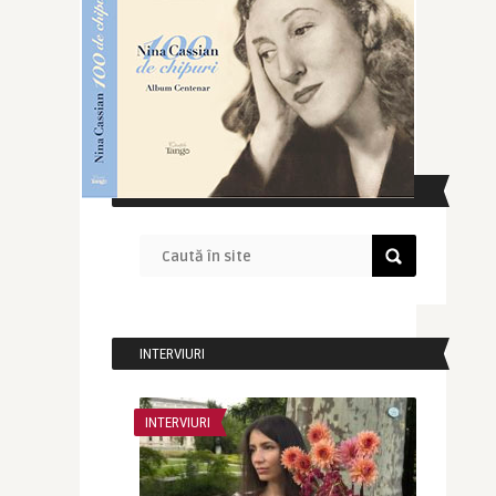
CAUTĂ ÎN SITE
INTERVIURI
INTERVIURI