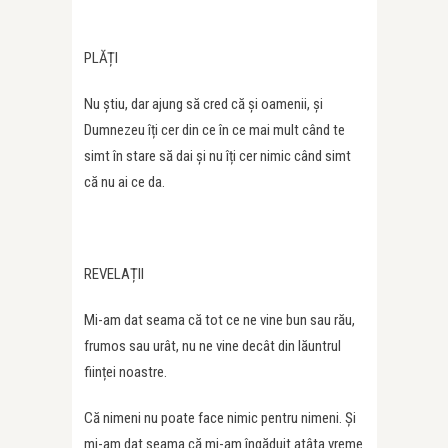
PLĂȚI
Nu știu, dar ajung să cred că și oamenii, și
Dumnezeu îți cer din ce în ce mai mult când te
simt în stare să dai și nu îți cer nimic când simt
că nu ai ce da.
REVELAȚII
Mi-am dat seama că tot ce ne vine bun sau rău,
frumos sau urât, nu ne vine decât din lăuntrul
ființei noastre.
Că nimeni nu poate face nimic pentru nimeni. Și
mi-am dat seama că mi-am îngăduit atâta vreme