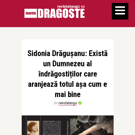
Sidonia Drăgușanu: Există
un Dumnezeu al
îndrăgostiților care
aranjează totul așa cum e
mai bine
de
revistatango