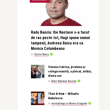
Radu Banciu: Ilie Nastase s-a facut
de ras peste tot, Hagi spune numai
tampenii, Andreea Raicu era ca
Monica Columbeanu
de
Corina Stoica
Simona Catrina, prietena și
colega noastră, a plecat, astăzi,
dintre noi
de
Alice Năstase Buciuta
Then & Now – Mihaela
Radulescu
de
revistatango.ro Marea Dragoste