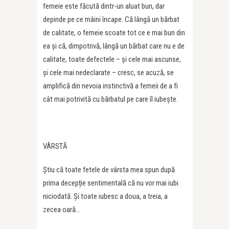
femeie este făcută dintr-un aluat bun, dar
depinde pe ce mâini încape. Că lângă un bărbat
de calitate, o femeie scoate tot ce e mai bun din
ea și că, dimpotrivă, lângă un bărbat care nu e de
calitate, toate defectele – și cele mai ascunse,
și cele mai nedeclarate – cresc, se acuză, se
amplifică din nevoia instinctivă a femeii de a fi
cât mai potrivită cu bărbatul pe care îl iubește.
VÂRSTĂ
Știu că toate fetele de vârsta mea spun după
prima decepție sentimentală că nu vor mai iubi
niciodată. Și toate iubesc a doua, a treia, a
zecea oară…