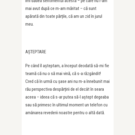
îmi dădea sentimentul acesta – pe care nu l-am
mai avut după ce m-am măritat – că sunt
apărată din toate părțile, că am un zid în jurul
meu.
AȘTEPTARE
Pe când îl așteptam, a început deodată să-mi fie
teamă că nu o să mai vină, că s-a răzgândit!
Cred că în urmă cu șase ani nu m-a înnebunit mai
rău perspectiva despărțirii de el decât în seara
aceea – ideea că s-ar putea să-l aștept degeaba
sau să primesc în ultimul moment un telefon cu
amânarea revederii noastre pentru o altă dată.