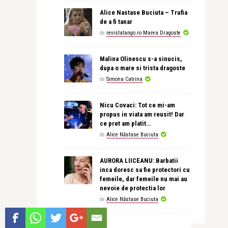
Alice Nastase Buciuta – Trufia
de a fi tanar
de
revistatango.ro Marea Dragoste
Malina Olinescu s-a sinucis,
dupa o mare si trista dragoste
de
Simona Catrina
Nicu Covaci: Tot ce mi-am
propus in viata am reusit! Dar
ce pret am platit…
de
Alice Năstase Buciuta
AURORA LIICEANU: Barbatii
inca doresc sa fie protectori cu
femeile, dar femeile nu mai au
nevoie de protectia lor
de
Alice Năstase Buciuta