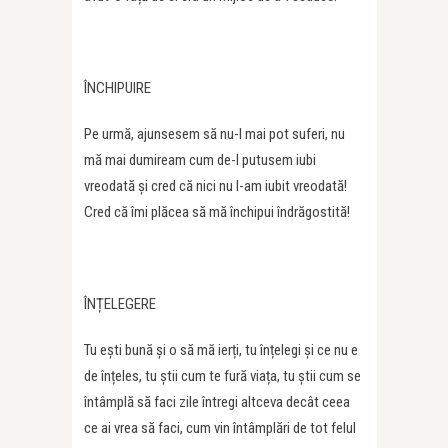
ÎNCHIPUIRE
Pe urmă, ajunsesem să nu-l mai pot suferi, nu
mă mai dumiream cum de-l putusem iubi
vreodată și cred că nici nu l-am iubit vreodată!
Cred că îmi plăcea să mă închipui îndrăgostită!
ÎNȚELEGERE
Tu ești bună și o să mă ierți, tu înțelegi și ce nu e
de înțeles, tu știi cum te fură viața, tu știi cum se
întâmplă să faci zile întregi altceva decât ceea
ce ai vrea să faci, cum vin întâmplări de tot felul