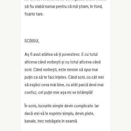
să fiu slabă numai pentru că mă știam, în fond,
foarte tare.
SCRISUL
Aș fi avut atâtea să-ți povestesc. E cu totul
altceva când vorbești și cu totul altceva când
scrii. Când vorbești, este nevoie să spui mai
puțin ca să te faci înțeles. Când scrii, cu cât vrei
să explici ceva mai bine, cu atât parcă devii mai
confuz, cel puțin mie așa mi se întâmplă!
În scris, lucrurile simple devin complicate. Iar
dacă vrei să le exprimi simplu, devin plate,
banale, trec nebăgate în seamă.