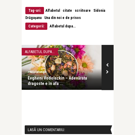
·
·
·
Tag-uri:
Alfabetul
citate
scriitoare
Sidonia
·
Drăgușanu
Una din noi e de prisos
Categorii:
Alfabetul dupa...
ALFABETUL DUPA...
ALFABETUL DUPA.
revistatango
Alice Năstase B
nă este
Evgheni Vodolazkin – Adevărata
Elif Shafak –
dragoste e în afa ...
Dumnezeu ...
LASĂ UN COMENTARIU: