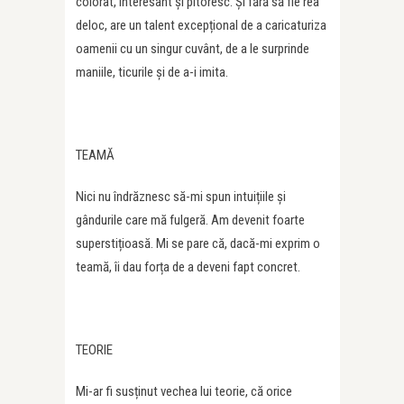
colorat, interesant și pitoresc. Și fără să fie rea
deloc, are un talent excepțional de a caricaturiza
oamenii cu un singur cuvânt, de a le surprinde
maniile, ticurile și de a-i imita.
TEAMĂ
Nici nu îndrăznesc să-mi spun intuițiile și
gândurile care mă fulgeră. Am devenit foarte
superstițioasă. Mi se pare că, dacă-mi exprim o
teamă, îi dau forța de a deveni fapt concret.
TEORIE
Mi-ar fi susținut vechea lui teorie, că orice