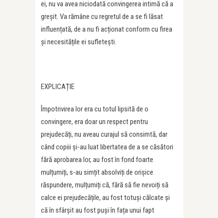
ei, nu va avea niciodată convingerea intimă că a
greșit. Va rămâne cu regretul de a se fi lăsat
influențată, de a nu fi acționat conform cu firea
și necesitățile ei sufletești.
EXPLICAȚIE
Împotrivirea lor era cu totul lipsită de o
convingere, era doar un respect pentru
prejudecăți, nu aveau curajul să consimtă, dar
când copiii și-au luat libertatea de a se căsători
fără aprobarea lor, au fost în fond foarte
mulțumiți, s-au simțit absolviți de orișice
răspundere, mulțumiți că, fără să fie nevoiți să
calce ei prejudecățile, au fost totuși călcate și
că în sfârșit au fost puși în fața unui fapt