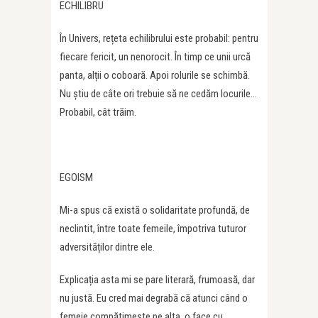
ECHILIBRU
În Univers, rețeta echilibrului este probabil: pentru
fiecare fericit, un nenorocit. În timp ce unii urcă
panta, alții o coboară. Apoi rolurile se schimbă.
Nu știu de câte ori trebuie să ne cedăm locurile…
Probabil, cât trăim.
EGOISM
Mi-a spus că există o solidaritate profundă, de
neclintit, între toate femeile, împotriva tuturor
adversităților dintre ele.
Explicația asta mi se pare literară, frumoasă, dar
nu justă. Eu cred mai degrabă că atunci când o
femeie compătimește pe alta, o face cu