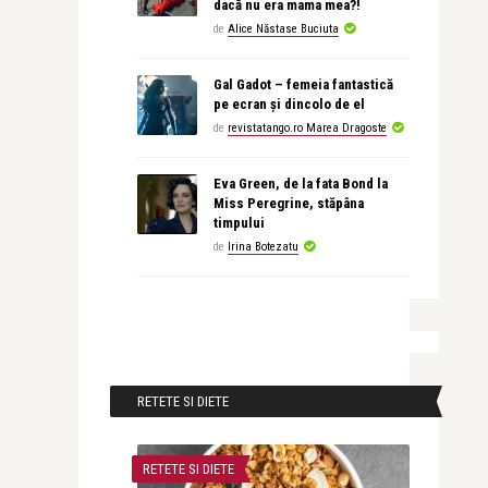
dacă nu era mama mea?!
de
Alice Năstase Buciuta
Gal Gadot – femeia fantastică
pe ecran și dincolo de el
de
revistatango.ro Marea Dragoste
Eva Green, de la fata Bond la
Miss Peregrine, stăpâna
timpului
de
Irina Botezatu
RETETE SI DIETE
RETETE SI DIETE