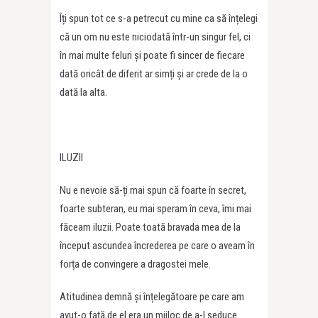
Îți spun tot ce s-a petrecut cu mine ca să înțelegi
că un om nu este niciodată într-un singur fel, ci
în mai multe feluri și poate fi sincer de fiecare
dată oricât de diferit ar simți și ar crede de la o
dată la alta.
ILUZII
Nu e nevoie să-ți mai spun că foarte în secret,
foarte subteran, eu mai speram în ceva, îmi mai
făceam iluzii. Poate toată bravada mea de la
început ascundea încrederea pe care o aveam în
forța de convingere a dragostei mele.
Atitudinea demnă și înțelegătoare pe care am
avut-o față de el era un mijloc de a-l seduce.