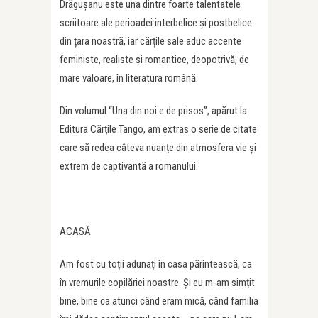
Drăgușanu este una dintre foarte talentatele
scriitoare ale perioadei interbelice și postbelice
din țara noastră, iar cărțile sale aduc accente
feministe, realiste și romantice, deopotrivă, de
mare valoare, în literatura română.
Din volumul “Una din noi e de prisos”, apărut la
Editura Cărțile Tango, am extras o serie de citate
care să redea câteva nuanțe din atmosfera vie și
extrem de captivantă a romanului.
ACASĂ
Am fost cu toții adunați în casa părintească, ca
în vremurile copilăriei noastre. Și eu m-am simțit
bine, bine ca atunci când eram mică, când familia