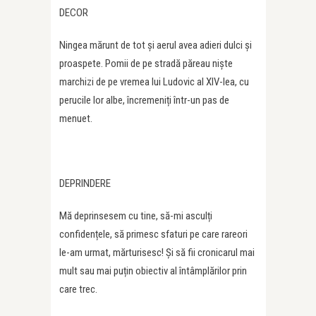
DECOR
Ningea mărunt de tot și aerul avea adieri dulci și
proaspete. Pomii de pe stradă păreau niște
marchizi de pe vremea lui Ludovic al XIV-lea, cu
perucile lor albe, încremeniți într-un pas de
menuet.
DEPRINDERE
Mă deprinsesem cu tine, să-mi asculți
confidențele, să primesc sfaturi pe care rareori
le-am urmat, mărturisesc! Și să fii cronicarul mai
mult sau mai puțin obiectiv al întâmplărilor prin
care trec.