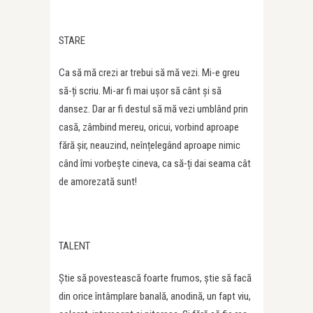
STARE
Ca să mă crezi ar trebui să mă vezi. Mi-e greu
să-ți scriu. Mi-ar fi mai ușor să cânt și să
dansez. Dar ar fi destul să mă vezi umblând prin
casă, zâmbind mereu, oricui, vorbind aproape
fără șir, neauzind, neînțelegând aproape nimic
când îmi vorbește cineva, ca să-ți dai seama cât
de amorezată sunt!
TALENT
Știe să povestească foarte frumos, știe să facă
din orice întâmplare banală, anodină, un fapt viu,