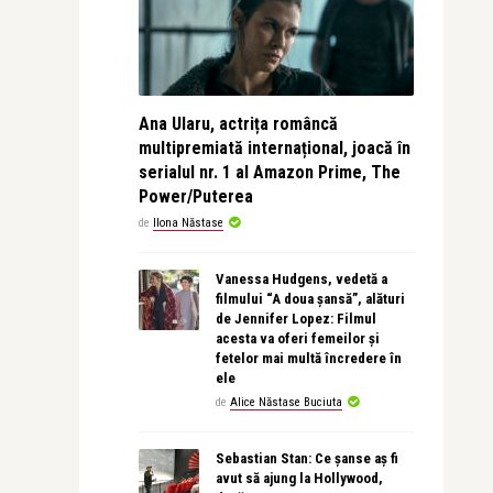
Ana Ularu, actrița româncă
multipremiată internațional, joacă în
serialul nr. 1 al Amazon Prime, The
Power/Puterea
de
Ilona Năstase
Vanessa Hudgens, vedetă a
filmului “A doua șansă”, alături
de Jennifer Lopez: Filmul
acesta va oferi femeilor și
fetelor mai multă încredere în
ele
de
Alice Năstase Buciuta
Sebastian Stan: Ce șanse aș fi
avut să ajung la Hollywood,