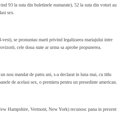
ind 93 la suta din buletinele numarate), 52 la suta din voturi au
lasi sex.
-vest), se pronuntau marti privind legalizarea mariajului intre
provizorii, cele doua state ar urma sa aprobe propunerea.
n nou mandat de patru ani, s-a declarat in luna mai, cu titlu
soanele de acelasi sex, o premiera pentru un presedinte american.
, New Hampshire, Vermont, New York) recunosc pana in prezent