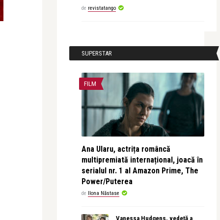
de
revistatango
SUPERSTAR
FILM
Ana Ularu, actrița româncă
multipremiată internațional, joacă în
serialul nr. 1 al Amazon Prime, The
Power/Puterea
de
Ilona Năstase
Vanessa Hudgens, vedetă a