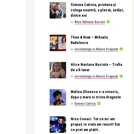
Simona Catrina, prietena și
colega noastră, a plecat, astăzi,
dintre noi
de
Alice Năstase Buciuta
Then & Now – Mihaela
Radulescu
de
revistatango.ro Marea Dragoste
Alice Nastase Buciuta – Trufia
de a fi tanar
de
revistatango.ro Marea Dragoste
Malina Olinescu s-a sinucis,
dupa o mare si trista dragoste
de
Simona Catrina
Nicu Covaci: Tot ce mi-am
propus in viata am reusit! Dar
ce pret am platit…