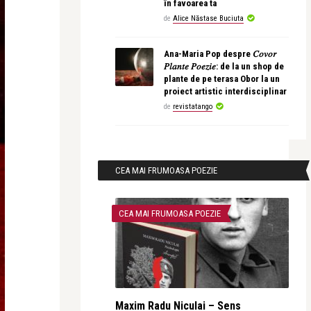
în favoarea ta
de
Alice Năstase Buciuta
Ana-Maria Pop despre 𝐶𝑜𝑣𝑜𝑟
𝑃𝑙𝑎𝑛𝑡𝑒 𝑃𝑜𝑒𝑧𝑖𝑒: de la un shop de
plante de pe terasa Obor la un
proiect artistic interdisciplinar
de
revistatango
CEA MAI FRUMOASA POEZIE
CEA MAI FRUMOASA POEZIE
Maxim Radu Niculai – Sens