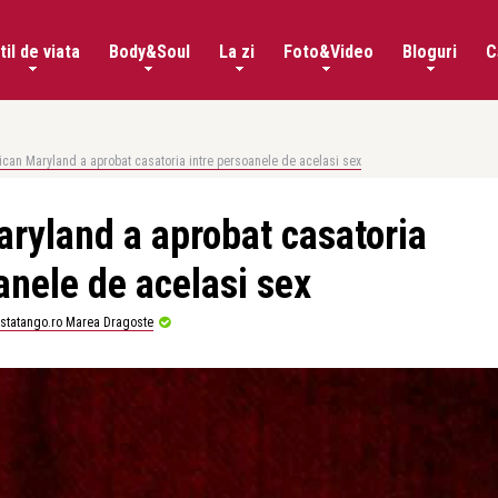
til de viata
Body&Soul
La zi
Foto&Video
Bloguri
C
ican Maryland a aprobat casatoria intre persoanele de acelasi sex
ryland a aprobat casatoria
anele de acelasi sex
istatango.ro Marea Dragoste