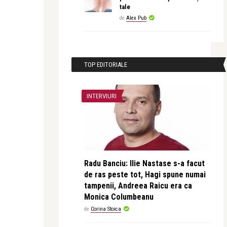
tale
de
Alex Pub
TOP EDITORIALE
INTERVIURI
Radu Banciu: Ilie Nastase s-a facut
de ras peste tot, Hagi spune numai
tampenii, Andreea Raicu era ca
Monica Columbeanu
de
Corina Stoica