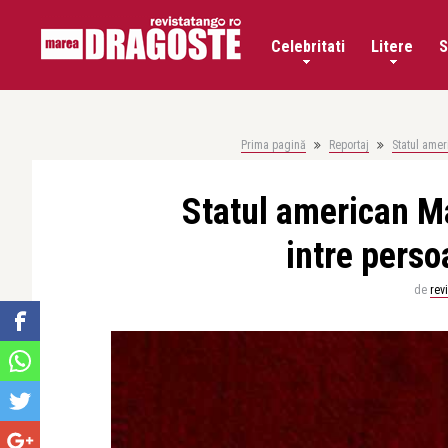
Celebritati
Litere
S
Prima pagină
Reportaj
Statul amer
Statul american Ma
intre perso
de
rev