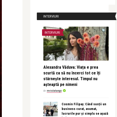
INTERVIURI
INTERVIURI
Alexandra Văduva: Viața e prea
scurtă ca să nu încerci tot ce îți
stârnește interesul. Timpul nu
așteaptă pe nimeni
de
revistatango
Cosmin Filipaș: Când susții un
business curat, asumat,
lucrurile pur și simplu se așază