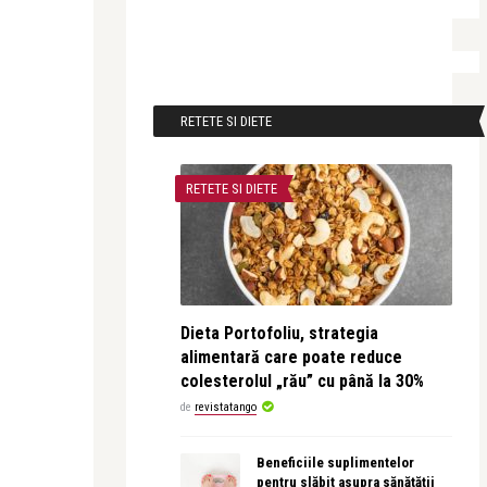
RETETE SI DIETE
RETETE SI DIETE
Dieta Portofoliu, strategia
alimentară care poate reduce
colesterolul „rău” cu până la 30%
de
revistatango
Beneficiile suplimentelor
pentru slăbit asupra sănătății