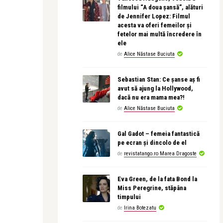
filmului “A doua șansă”, alături
de Jennifer Lopez: Filmul
acesta va oferi femeilor și
fetelor mai multă încredere în
ele
de
Alice Năstase Buciuta
Sebastian Stan: Ce șanse aș fi
avut să ajung la Hollywood,
dacă nu era mama mea?!
de
Alice Năstase Buciuta
Gal Gadot – femeia fantastică
pe ecran și dincolo de el
de
revistatango.ro Marea Dragoste
Eva Green, de la fata Bond la
Miss Peregrine, stăpâna
timpului
de
Irina Botezatu