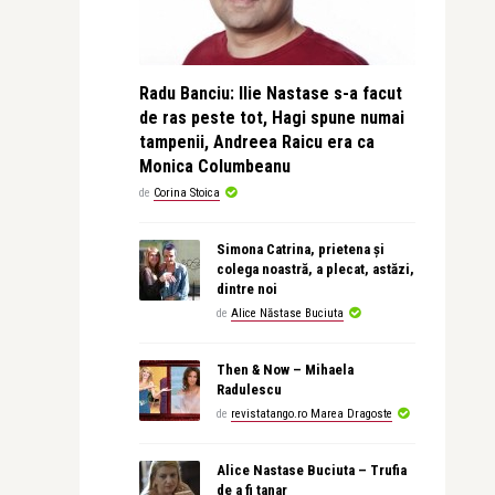
Radu Banciu: Ilie Nastase s-a facut
de ras peste tot, Hagi spune numai
tampenii, Andreea Raicu era ca
Monica Columbeanu
de
Corina Stoica
Simona Catrina, prietena și
colega noastră, a plecat, astăzi,
dintre noi
de
Alice Năstase Buciuta
Then & Now – Mihaela
Radulescu
de
revistatango.ro Marea Dragoste
Alice Nastase Buciuta – Trufia
de a fi tanar