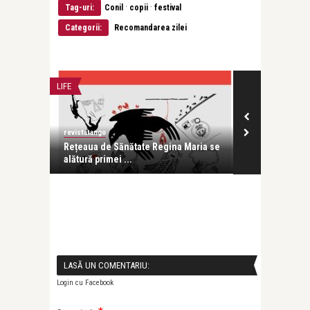
·
·
Tag-uri:
Conil
copii
festival
Categorii:
Recomandarea zilei
LIFE
CONCERTE & SP
revistatango
Alice Năstase B
ra
Rețeaua de Sănătate Regina Maria se
UNBROKEN: O 
alătură primei ...
prin muzică, 
LASĂ UN COMENTARIU:
Login cu Facebook