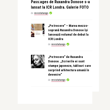
Pass:ages de Ruxandra Donose s-a
lansat la ICR Londra. Galerie FOTO
de
revistatango
„Pe:trecere” – Marea mezzo-
soprană Ruxandra Donose își
lansează volumul de debut la
ICR Londra
de
revistatango
„Pe:trecere” de Ruxandra
Donose. „Scrierile ei sunt
stampe japoneze, tablouri care
surprind arhitectura umană în
devenire”
de
revistatango