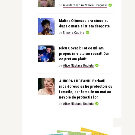
de
revistatango.ro Marea Dragoste
Malina Olinescu s-a sinucis,
dupa o mare si trista dragoste
de
Simona Catrina
Nicu Covaci: Tot ce mi-am
propus in viata am reusit! Dar
ce pret am platit…
de
Alice Năstase Buciuta
AURORA LIICEANU: Barbatii
inca doresc sa fie protectori cu
femeile, dar femeile nu mai au
nevoie de protectia lor
de
Alice Năstase Buciuta