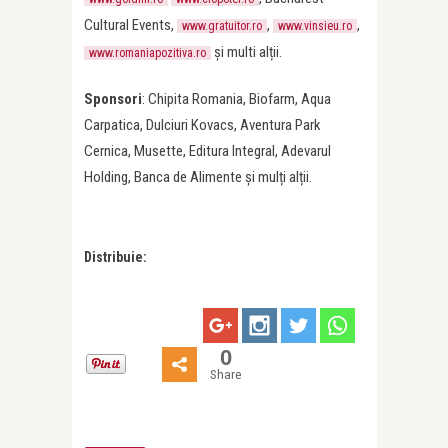
Cultural Events,
,
,
www.gratuitor.ro
www.vinsieu.ro
și multi alții.
www.romaniapozitiva.ro
Sponsori
: Chipita Romania, Biofarm, Aqua
Carpatica, Dulciuri Kovacs, Aventura Park
Cernica, Musette, Editura Integral, Adevarul
Holding, Banca de Alimente și mulți alții.
Distribuie:
0
Share