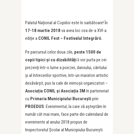
Palatul Național al Copiilor este în sarbătoare! În
17-18 martie 2018
va avea loc cea de-a XVI-a
ediție a
CONIL Fest – Festivalul Integrării.
Pe parcursul celor doua zile,
peste 1500 de
copii tipici și cu dizabilită
ț
i
îi vor purta pe cei
prezenți într-o lume a poeziei, dansului, cântului
și al întrecerilor sportive, într-un maraton artistic
desăvârșit, pus la cale de inimoșii organizatori –
Asocia
ț
ia CONIL și Asocia
ț
ia 3M
în parteneriat
cu
Primaria Municipiului București
prin
PROEDUS
. Evenimentul, la care vă așteptăm în
număr cât mai mare, face parte din calendarul de
evenimente al anului 2018 propus de
Inspectoratul Școlar al Municipiului București.