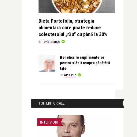
Dieta Portofoliu, strategia
alimentară care poate reduce
colesterolul „rău” cu până la 30%
de
revistatango
Beneficiile suplimentelor
pentru slăbit asupra sănătății
tale
de
Alex Pub
TOP EDITORIALE
INTERVIURI