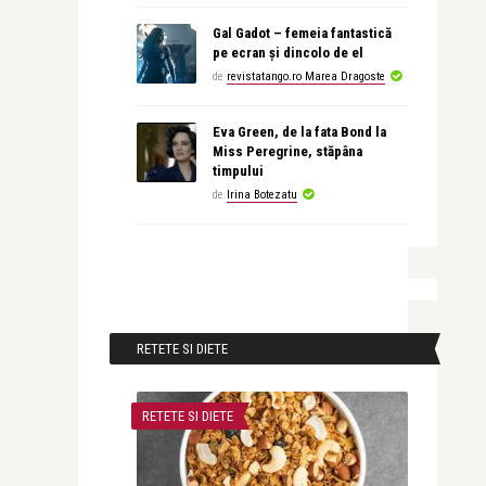
Gal Gadot – femeia fantastică
pe ecran și dincolo de el
de
revistatango.ro Marea Dragoste
Eva Green, de la fata Bond la
Miss Peregrine, stăpâna
timpului
de
Irina Botezatu
RETETE SI DIETE
RETETE SI DIETE