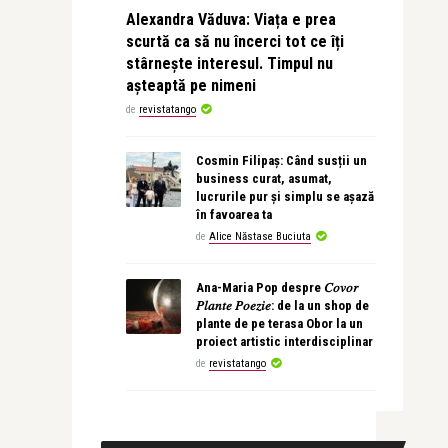
Alexandra Văduva: Viața e prea
scurtă ca să nu încerci tot ce îți
stârnește interesul. Timpul nu
așteaptă pe nimeni
de
revistatango
Cosmin Filipaș: Când susții un
business curat, asumat,
lucrurile pur și simplu se așază
în favoarea ta
de
Alice Năstase Buciuta
Ana-Maria Pop despre 𝐶𝑜𝑣𝑜𝑟
𝑃𝑙𝑎𝑛𝑡𝑒 𝑃𝑜𝑒𝑧𝑖𝑒: de la un shop de
plante de pe terasa Obor la un
proiect artistic interdisciplinar
de
revistatango