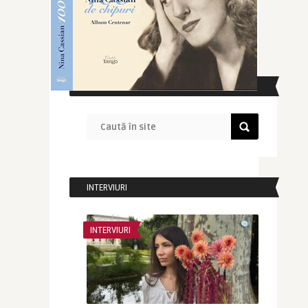
CAUTĂ ÎN SITE
INTERVIURI
INTERVIURI