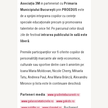
Asocia
ț
ia 3M
in parteneriat cu
Primaria
Municipiului București
prin
PROEDUS
este
de a sprijini integrarea copiilor cu cerințe
speciale educaționale precum și promovarea
talentelor de orice fel. Pe parcursul celor două
zile de festival
intrarea
publicului în sală este
liberă
.
Premiile participanților vor fi oferite copiilor de
personalități marcante ale vieții economice,
culturale sau sportive dintre care îi amintim pe:
Ioana Maria Moldovan, Nicole Cherry, Mihaela
Tatu, Andreea Paul, Ana Maria Brânză, Alexandru
Mironov și lista este în continuare deschisă.
Parteneri media
:
www.gradinitebucuresti.ro
www.galasocietatiicivile.ro
www.gokids.ro
, Bucharest
www.goldfm.ro
www.clopotel.ro