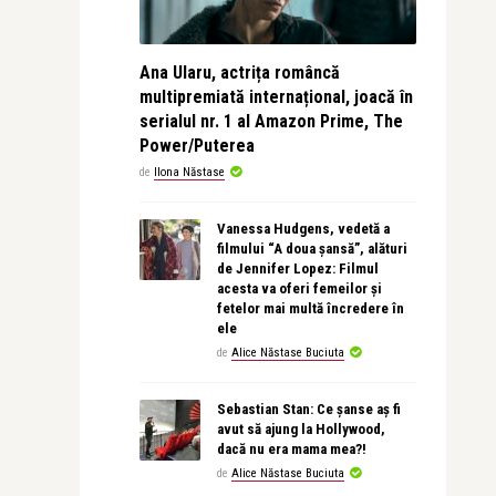
Ana Ularu, actrița româncă
multipremiată internațional, joacă în
serialul nr. 1 al Amazon Prime, The
Power/Puterea
de
Ilona Năstase
Vanessa Hudgens, vedetă a
filmului “A doua șansă”, alături
de Jennifer Lopez: Filmul
acesta va oferi femeilor și
fetelor mai multă încredere în
ele
de
Alice Năstase Buciuta
Sebastian Stan: Ce șanse aș fi
avut să ajung la Hollywood,
dacă nu era mama mea?!
de
Alice Năstase Buciuta