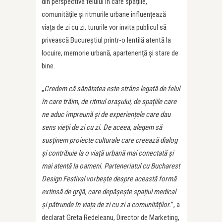
din perspectiva felului în care spațiile,
comunitățile și ritmurile urbane influențează
viața de zi cu zi, tururile vor invita publicul să
privească Bucureștiul printr-o lentilă atentă la
locuire, memorie urbană, apartenență și stare de
bine.
„
Credem că sănătatea este strâns legată de felul
în care trăim, de ritmul orașului, de spațiile care
ne aduc împreună și de experiențele care dau
sens vieții de zi cu zi. De aceea, alegem să
susținem proiecte culturale care creează dialog
și contribuie la o viață urbană mai conectată și
mai atentă la oameni. Parteneriatul cu Bucharest
Design Festival vorbește despre această formă
extinsă de grijă, care depășește spațiul medical
și pătrunde în viața de zi cu zi a comunităților.
”, a
declarat Greta Redeleanu, Director de Marketing,