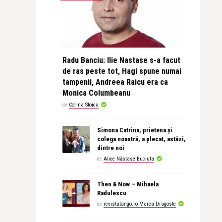
Radu Banciu: Ilie Nastase s-a facut
de ras peste tot, Hagi spune numai
tampenii, Andreea Raicu era ca
Monica Columbeanu
de
Corina Stoica
Simona Catrina, prietena și
colega noastră, a plecat, astăzi,
dintre noi
de
Alice Năstase Buciuta
Then & Now – Mihaela
Radulescu
de
revistatango.ro Marea Dragoste