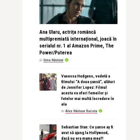
Ana Ularu, actrița româncă
multipremiată internațional, joacă în
serialul nr. 1 al Amazon Prime, The
Power/Puterea
de
Ilona Năstase
Vanessa Hudgens, vedetă a
filmului “A doua șansă”, alături
de Jennifer Lopez: Filmul
acesta va oferi femeilor și
fetelor mai multă încredere în
ele
de
Alice Năstase Buciuta
Sebastian Stan: Ce șanse aș fi
avut să ajung la Hollywood,
dacă nu era mama mea?!