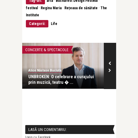
·
·
Tag-uri:
arta
Bucharest Design Festival
·
·
·
festival
Regina Maria
Rețeaua de sănătate
The
Institute
Categorii:
Life
CONCERTE & SPECTACOLE
INTERVIURI
Alice Năstase Buciuta
Alice Năstase B
ra
UNBROKEN: O celebrare a curajului
Doina Lemny:
prin muzică, teatru � ...
inteligență na
LASĂ UN COMENTARIU:
Login cu Facebook