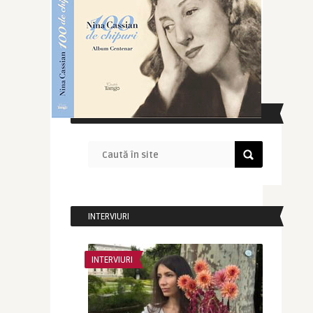
CAUTĂ ÎN SITE
INTERVIURI
INTERVIURI