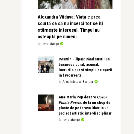
Alexandra Văduva: Viața e prea
scurtă ca să nu încerci tot ce îți
stârnește interesul. Timpul nu
așteaptă pe nimeni
de
revistatango
Cosmin Filipaș: Când susții un
business curat, asumat,
lucrurile pur și simplu se așază
în favoarea ta
de
Alice Năstase Buciuta
Ana-Maria Pop despre 𝐶𝑜𝑣𝑜𝑟
𝑃𝑙𝑎𝑛𝑡𝑒 𝑃𝑜𝑒𝑧𝑖𝑒: de la un shop de
plante de pe terasa Obor la un
proiect artistic interdisciplinar
de
revistatango