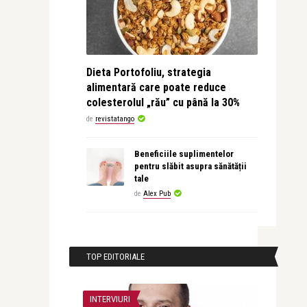
Dieta Portofoliu, strategia
alimentară care poate reduce
colesterolul „rău” cu până la 30%
de
revistatango
Beneficiile suplimentelor
pentru slăbit asupra sănătății
tale
de
Alex Pub
TOP EDITORIALE
INTERVIURI