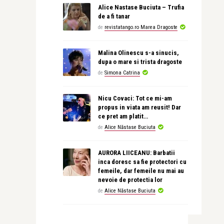
Alice Nastase Buciuta – Trufia
de a fi tanar
de
revistatango.ro Marea Dragoste
Malina Olinescu s-a sinucis,
dupa o mare si trista dragoste
de
Simona Catrina
Nicu Covaci: Tot ce mi-am
propus in viata am reusit! Dar
ce pret am platit…
de
Alice Năstase Buciuta
AURORA LIICEANU: Barbatii
inca doresc sa fie protectori cu
femeile, dar femeile nu mai au
nevoie de protectia lor
de
Alice Năstase Buciuta