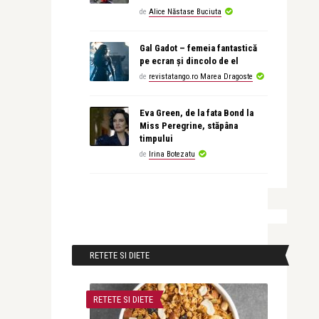
de
Alice Năstase Buciuta
Gal Gadot – femeia fantastică
pe ecran și dincolo de el
de
revistatango.ro Marea Dragoste
Eva Green, de la fata Bond la
Miss Peregrine, stăpâna
timpului
de
Irina Botezatu
RETETE SI DIETE
RETETE SI DIETE