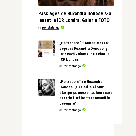
Pass:ages de Ruxandra Donose s-a
lansat la ICR Londra. Galerie FOTO
de
revistatango
„Pe:trecere” – Marea mezzo-
soprană Ruxandra Donose își
lansează volumul de debut la
ICR Londra
de
revistatango
„Pe:trecere” de Ruxandra
Donose. „Scrierile ei sunt
stampe japoneze, tablouri care
surprind arhitectura umană în
devenire”
de
revistatango