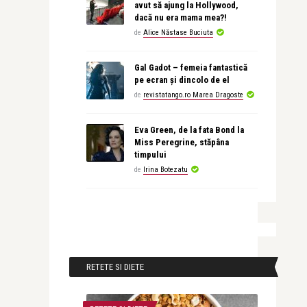
avut să ajung la Hollywood,
dacă nu era mama mea?!
de
Alice Năstase Buciuta
Gal Gadot – femeia fantastică
pe ecran și dincolo de el
de
revistatango.ro Marea Dragoste
Eva Green, de la fata Bond la
Miss Peregrine, stăpâna
timpului
de
Irina Botezatu
RETETE SI DIETE