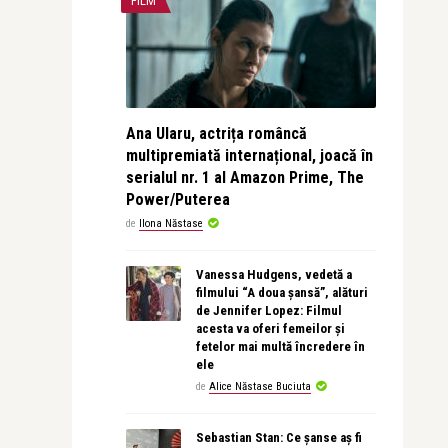
FILM
Ana Ularu, actrița româncă
multipremiată internațional, joacă în
serialul nr. 1 al Amazon Prime, The
Power/Puterea
de
Ilona Năstase
Vanessa Hudgens, vedetă a
filmului “A doua șansă”, alături
de Jennifer Lopez: Filmul
acesta va oferi femeilor și
fetelor mai multă încredere în
ele
de
Alice Năstase Buciuta
Sebastian Stan: Ce șanse aș fi