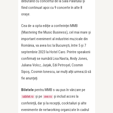
debutând cu concertul de la Sala Palatului și
fiind continuat apoi cu 9 concerte în alte 8
orașe.
Cea de-a opta ediție a conferinței MMB
(Mastering the Music Business), cel mai mare și
important eveniment al industriei muzicale din
România, va avea loc la București, între 5 și 7
septembrie 2023 la Hotel Caro. Printre speakerii
confirmați se numără Lisa Nasta, Andy Jones,
Juliana Voloz, Jurjak, Edi Petroșel, Cosmin
Sipoș, Cosmin Ionescu, iar mulți alții urmează să
fie anunțați.
Biletele
pentru MMB s-au pus în vânzare pe
și pe
și includ acces la
iabilet.ro
ove.ro
conferință, dar și la recepții, cocktailuri și alte
evenimente de networking organizate în cadrul