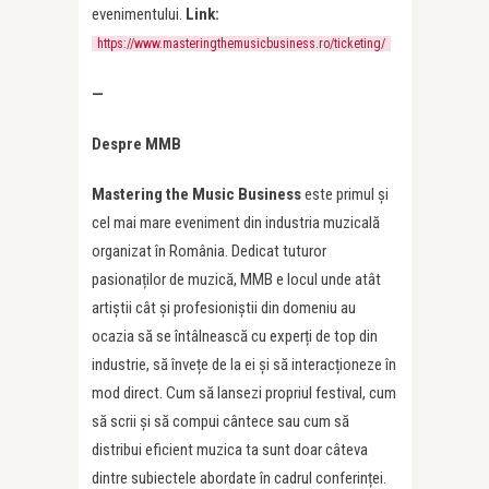
evenimentului.
Link:
https://www.masteringthemusicbusiness.ro/ticketing/
—
Despre MMB
Mastering the Music Business
este primul și
cel mai mare eveniment din industria muzicală
organizat în România. Dedicat tuturor
pasionaților de muzică, MMB e locul unde atât
artiștii cât și profesioniștii din domeniu au
ocazia să se întâlnească cu experți de top din
industrie, să învețe de la ei și să interacționeze în
mod direct. Cum să lansezi propriul festival, cum
să scrii și să compui cântece sau cum să
distribui eficient muzica ta sunt doar câteva
dintre subiectele abordate în cadrul conferinței.