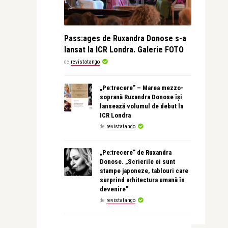
Pass:ages de Ruxandra Donose s-a
lansat la ICR Londra. Galerie FOTO
de
revistatango
„Pe:trecere” – Marea mezzo-
soprană Ruxandra Donose își
lansează volumul de debut la
ICR Londra
de
revistatango
„Pe:trecere” de Ruxandra
Donose. „Scrierile ei sunt
stampe japoneze, tablouri care
surprind arhitectura umană în
devenire”
de
revistatango