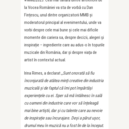
#MMB2023. Cea mai tânără dintre antrenorii de
la Vocea României va sta de vorbă cu Dan
Fințescu, unul dintre organizatorii MMB și
moderatorul principal al evenimentului, unde va
vorbi despre cele mai bune și cele mai dificile
momente din cariera sa, despre decizii, alegeri și
inspirație – ingrediente care au adus-o în topurile
muzicale din România, dar și despre viața de
artist în contextul actual.
Irina Rimes, a declarat „
Sunt onorată să fiu
înconjurată de atâtea minți creative din industria
muzicală și de faptul că îmi pot împărtăși
experiențele cu ei. Sper să mă întâlnesc în sală
cu oameni din industrie care vor să înțeleagă
mai bine artiștii, dar și cu talente care au nevoie
de inspirație sau încurajare. Deși a părut ușor,
drumul meu în muzică nu a fost lin de la început.