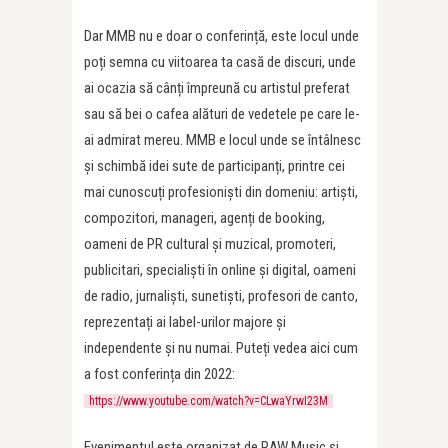
Dar MMB nu e doar o conferință, este locul unde
poți semna cu viitoarea ta casă de discuri, unde
ai ocazia să cânți împreună cu artistul preferat
sau să bei o cafea alături de vedetele pe care le-
ai admirat mereu. MMB e locul unde se întâlnesc
și schimbă idei sute de participanți, printre cei
mai cunoscuți profesioniști din domeniu: artiști,
compozitori, manageri, agenți de booking,
oameni de PR cultural și muzical, promoteri,
publicitari, specialiști în online și digital, oameni
de radio, jurnaliști, sunetiști, profesori de canto,
reprezentați ai label-urilor majore și
independente și nu numai. Puteți vedea aici cum
a fost conferința din 2022:
https://www.youtube.com/watch?v=CLwaYrwI23M
Evenimentul este organizat de RAW Music și