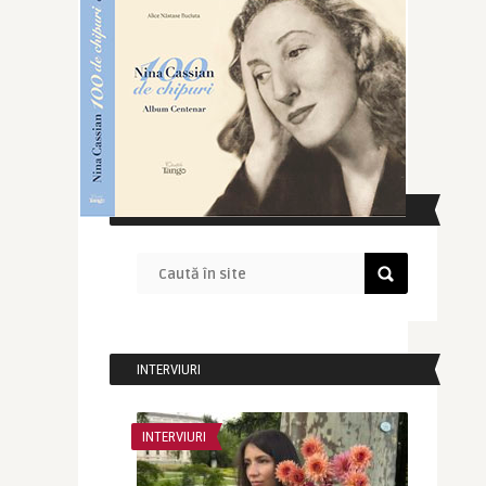
CAUTĂ ÎN SITE
INTERVIURI
INTERVIURI