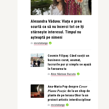
Alexandra Văduva: Viața e prea
scurtă ca să nu încerci tot ce îți
stârnește interesul. Timpul nu
așteaptă pe nimeni
de
revistatango
Cosmin Filipaș: Când susții un
business curat, asumat,
lucrurile pur și simplu se așază
în favoarea ta
de
Alice Năstase Buciuta
Ana-Maria Pop despre 𝐶𝑜𝑣𝑜𝑟
𝑃𝑙𝑎𝑛𝑡𝑒 𝑃𝑜𝑒𝑧𝑖𝑒: de la un shop de
plante de pe terasa Obor la un
proiect artistic interdisciplinar
de
revistatango