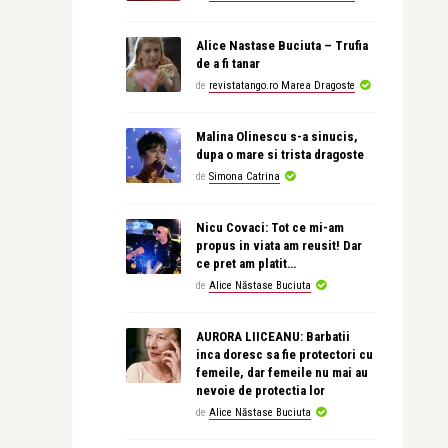
Alice Nastase Buciuta – Trufia
de a fi tanar
de
revistatango.ro Marea Dragoste
Malina Olinescu s-a sinucis,
dupa o mare si trista dragoste
de
Simona Catrina
Nicu Covaci: Tot ce mi-am
propus in viata am reusit! Dar
ce pret am platit…
de
Alice Năstase Buciuta
AURORA LIICEANU: Barbatii
inca doresc sa fie protectori cu
femeile, dar femeile nu mai au
nevoie de protectia lor
de
Alice Năstase Buciuta