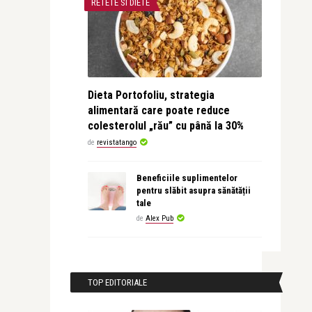
RETETE SI DIETE
Dieta Portofoliu, strategia
alimentară care poate reduce
colesterolul „rău” cu până la 30%
de
revistatango
Beneficiile suplimentelor
pentru slăbit asupra sănătății
tale
de
Alex Pub
TOP EDITORIALE