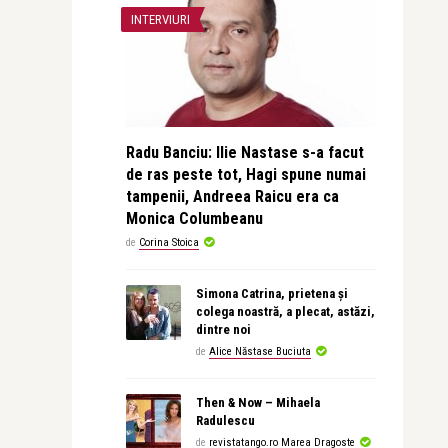
INTERVIURI
Radu Banciu: Ilie Nastase s-a facut
de ras peste tot, Hagi spune numai
tampenii, Andreea Raicu era ca
Monica Columbeanu
de
Corina Stoica
Simona Catrina, prietena și
colega noastră, a plecat, astăzi,
dintre noi
de
Alice Năstase Buciuta
Then & Now – Mihaela
Radulescu
de
revistatango.ro Marea Dragoste