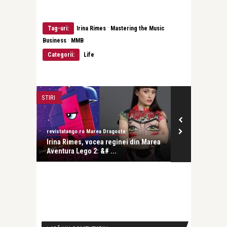
·
Tag-uri:
Irina Rimes
Mastering the Music
·
Business
MMB
Categorii:
Life
STIRI
BEAUTY NEWS & 
revistatango.ro Marea Dragoste
revistatango.ro
re
Irina Rimes, vocea reginei din Marea
Irina Rimes 
Aventura Lego 2: &# ...
caravanei NIV