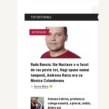
TOP EDITORIALE
INTERVIURI
Radu Banciu: Ilie Nastase s-a facut
de ras peste tot, Hagi spune numai
tampenii, Andreea Raicu era ca
Monica Columbeanu
de
Corina Stoica
Simona Catrina, prietena și
colega noastră, a plecat, astăzi,
dintre noi