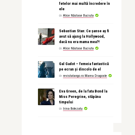
fetelor mai multă încredere în
ele
de
Alice Năstase Buciuta
Sebastian Stan: Ce șanse aș fi
avut să ajung la Hollywood,
dacă nu era mama mea?!
de
Alice Năstase Buciuta
Gal Gadot – femeia fantastică
pe ecran și dincolo de el
de
revistatango.ro Marea Dragoste
Eva Green, de la fata Bond la
Miss Peregrine, stăpâna
timpului
de
Irina Botezatu