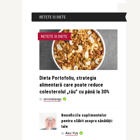
RETETE SI DIETE
RETETE SI DIETE
Dieta Portofoliu, strategia
alimentară care poate reduce
colesterolul „rău” cu până la 30%
de
revistatango
Beneficiile suplimentelor
pentru slăbit asupra sănătății
tale
de
Alex Pub