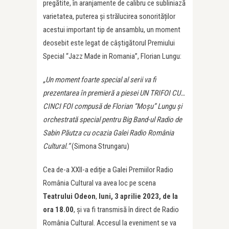
pregătite, în aranjamente de calibru ce subliniază
varietatea, puterea și strălucirea sonorităților
acestui important tip de ansamblu, un moment
deosebit este legat de câștigătorul Premiului
Special “Jazz Made in Romania”, Florian Lungu:
„Un moment foarte special al serii va fi
prezentarea în premieră a piesei UN TRIFOI CU…
CINCI FOI compusă de Florian “Moșu” Lungu și
orchestrată special pentru Big Band-ul Radio de
Sabin Păutza cu ocazia Galei Radio România
Cultural.”
(Simona Strungaru)
Cea de-a XXII-a ediție a Galei Premiilor Radio
România Cultural va avea loc pe scena
Teatrului Odeon
,
luni, 3 aprilie 2023, de la
ora 18.00
, și va fi transmisă în direct de Radio
România Cultural. Accesul la eveniment se va