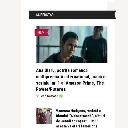
SUPERSTAR
FILM
Ana Ularu, actrița româncă
multipremiată internațional, joacă în
serialul nr. 1 al Amazon Prime, The
Power/Puterea
de
Ilona Năstase
Vanessa Hudgens, vedetă a
filmului “A doua șansă”, alături
de Jennifer Lopez: Filmul
acesta va oferi femeilor și