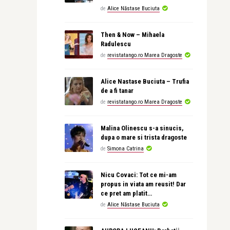
de
Alice Năstase Buciuta
Then & Now – Mihaela
Radulescu
de
revistatango.ro Marea Dragoste
Alice Nastase Buciuta – Trufia
de a fi tanar
de
revistatango.ro Marea Dragoste
Malina Olinescu s-a sinucis,
dupa o mare si trista dragoste
de
Simona Catrina
Nicu Covaci: Tot ce mi-am
propus in viata am reusit! Dar
ce pret am platit…
de
Alice Năstase Buciuta