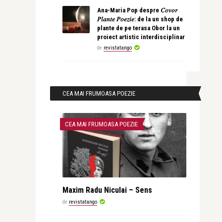
Ana-Maria Pop despre 𝐶𝑜𝑣𝑜𝑟
𝑃𝑙𝑎𝑛𝑡𝑒 𝑃𝑜𝑒𝑧𝑖𝑒: de la un shop de
plante de pe terasa Obor la un
proiect artistic interdisciplinar
de
revistatango
CEA MAI FRUMOASA POEZIE
CEA MAI FRUMOASA POEZIE
Maxim Radu Niculai – Sens
de
revistatango