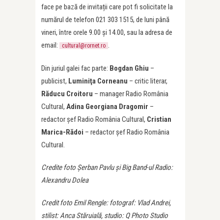
face pe bază de invitații care pot fi solicitate la
numărul de telefon 021 303 1515, de luni până
vineri, între orele 9.00 și 14.00, sau la adresa de
email:
.
cultural@rornet.ro
Din juriul galei fac parte:
Bogdan Ghiu
–
publicist,
Luminiţa Corneanu
– critic literar,
Răducu Croitoru
– manager Radio România
Cultural,
Adina Georgiana Dragomir
–
redactor şef Radio România Cultural,
Cristian
Marica-Rădoi
– redactor şef Radio România
Cultural.
Credite foto Șerban Pavlu și Big Band-ul Radio:
Alexandru Dolea
Credit foto Emil Rengle: fotograf: Vlad Andrei,
stilist: Anca Stăruială, studio: Q Photo Studio