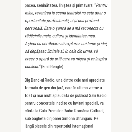
pacea, seninătatea, liniștea și primăvara: “
Pentru
mine, revenirea la scena teatrului nu este doar o
oportunitate profesională, ci și una profund
personală. Este o șansă de a mă reconecta cu
rădăcinile mele, cultura și identitatea mea.
Aștept cu nerăbdare să explorez noi teme și idei,
să depășesc limitele și, în cele din urmă, să
creez o operă de artă care va mișca și va inspira
publicul.”
(Emil Rengle)
Big Band-ul Radio, una dintre cele mai apreciate
formații de gen din țară, care în ultima vreme a
fost și mai mult aplaudată de publicul Sălii Radio
pentru concertele inedite cu invitați speciali, va
cânta la Gala Premiilor Radio România Cultural,
sub bagheta dirijoarei Simona Strungaru. Pe
lângă piesele din repertoriul internațional