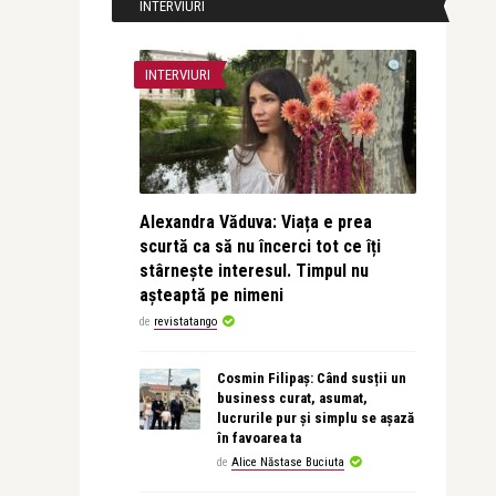
INTERVIURI
INTERVIURI
Alexandra Văduva: Viața e prea
scurtă ca să nu încerci tot ce îți
stârnește interesul. Timpul nu
așteaptă pe nimeni
de
revistatango
Cosmin Filipaș: Când susții un
business curat, asumat,
lucrurile pur și simplu se așază
în favoarea ta
de
Alice Năstase Buciuta