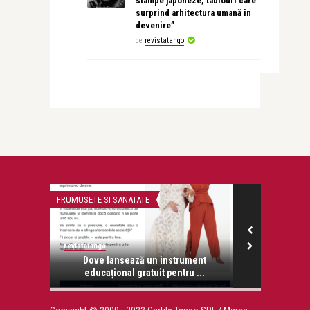
stampe japoneze, tablouri care
surprind arhitectura umană în
devenire”
de
revistatango
FRUMUSETE SI SANATATE
PERSONALITATI
revistatango
revistatango.ro
onose.
Dove lansează un instrument
Donald Suth
educațional gratuit pentru ...
Coman