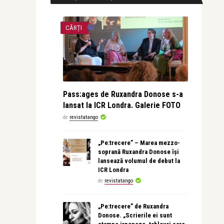
CĂRȚI
Pass:ages de Ruxandra Donose s-a
lansat la ICR Londra. Galerie FOTO
de
revistatango
„Pe:trecere” – Marea mezzo-
soprană Ruxandra Donose își
lansează volumul de debut la
ICR Londra
de
revistatango
„Pe:trecere” de Ruxandra
Donose. „Scrierile ei sunt