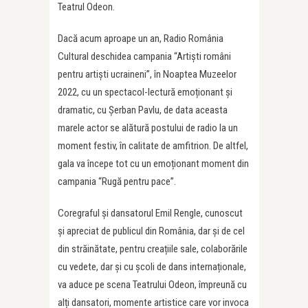
Teatrul Odeon.
Dacă acum aproape un an, Radio România
Cultural deschidea campania “Artiști români
pentru artiști ucraineni”, în Noaptea Muzeelor
2022, cu un spectacol-lectură emoționant și
dramatic, cu Șerban Pavlu, de data aceasta
marele actor se alătură postului de radio la un
moment festiv, în calitate de amfitrion. De altfel,
gala va începe tot cu un emoționant moment din
campania “Rugă pentru pace”.
Coregraful și dansatorul Emil Rengle, cunoscut
și apreciat de publicul din România, dar și de cel
din străinătate, pentru creațiile sale, colaborările
cu vedete, dar și cu școli de dans internaționale,
va aduce pe scena Teatrului Odeon, împreună cu
alți dansatori, momente artistice care vor invoca