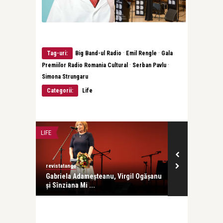
·
·
Tag-uri:
Big Band-ul Radio
Emil Rengle
Gala
·
·
Premiilor Radio Romania Cultural
Serban Pavlu
Simona Strungaru
Categorii:
Life
LIFE
FILM
revistatango
revistatango
aru și
Gabriela Adameșteanu, Virgil Ogășanu
Cel mai lung
și Sînziana Mi ...
premiera pe 2