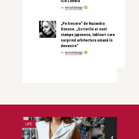
ICR Londra
de
revistatango
„Pe:trecere” de Ruxandra
Donose. „Scrierile ei sunt
stampe japoneze, tablouri care
surprind arhitectura umană în
devenire”
de
revistatango
LIFE
LIFE