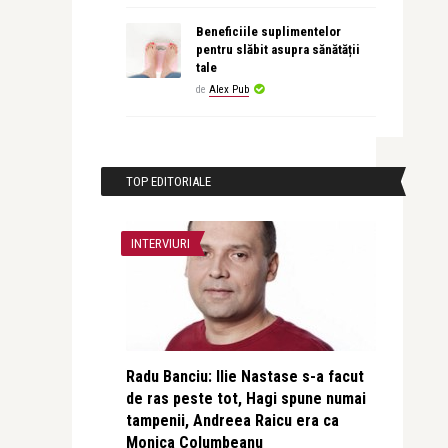
Beneficiile suplimentelor
pentru slăbit asupra sănătății
tale
de
Alex Pub
TOP EDITORIALE
INTERVIURI
Radu Banciu: Ilie Nastase s-a facut
de ras peste tot, Hagi spune numai
tampenii, Andreea Raicu era ca
Monica Columbeanu