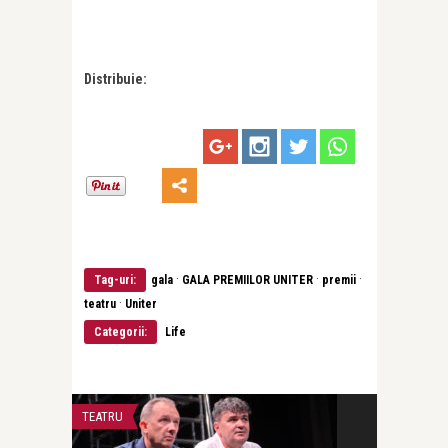
Distribuie:
·
·
·
Tag-uri:
gala
GALA PREMIILOR UNITER
premii
·
teatru
Uniter
Categorii:
Life
TEATRU
INTERVIURI