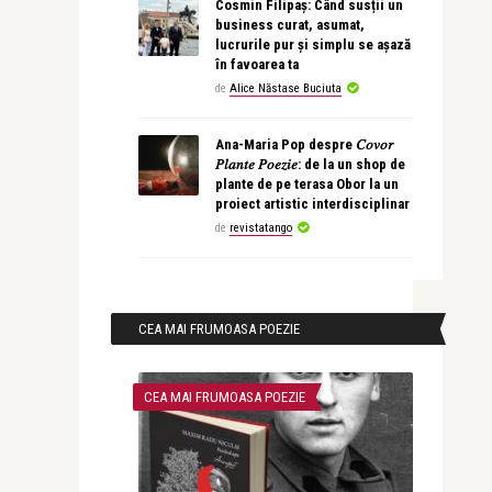
Cosmin Filipaș: Când susții un
business curat, asumat,
lucrurile pur și simplu se așază
în favoarea ta
de
Alice Năstase Buciuta
Ana-Maria Pop despre 𝐶𝑜𝑣𝑜𝑟
𝑃𝑙𝑎𝑛𝑡𝑒 𝑃𝑜𝑒𝑧𝑖𝑒: de la un shop de
plante de pe terasa Obor la un
proiect artistic interdisciplinar
de
revistatango
CEA MAI FRUMOASA POEZIE
CEA MAI FRUMOASA POEZIE