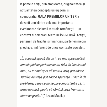
la primele ediții, prin amploarea, originalitatea și
actualitatea conceptului regizoral și
scenografic,
GALA PREMIILOR UNITER
a
devenit unul dintre cele mai importante
evenimente ale lumii teatrale românești – un
context al celebrării teatrului ÎMPREUNĂ. Artiști,
parteneri de tradiție și financiari, parteneri media
și echipe. Indiferent de orice contexte sociale…
„În această epocă din ce în ce mai apocaliptică,
amenințată de pericole de tot felul, în idealismul
meu, eu tot mai sper că teatrul, arta, pot aduce
surplus de viață, pot aduce speranță. Dincolo de
probleme, ceea ce mi se pare important e că, în
urma noastră, poate să rămînă ceva frumos, o
stare de grație.”
(Răzvan Mazilu)