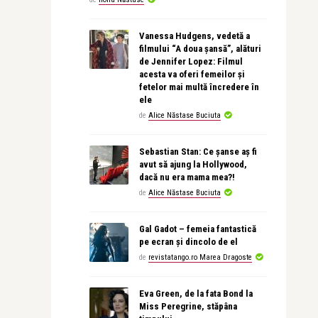
Vanessa Hudgens, vedetă a
filmului “A doua șansă”, alături
de Jennifer Lopez: Filmul
acesta va oferi femeilor și
fetelor mai multă încredere în
ele
de
Alice Năstase Buciuta
Sebastian Stan: Ce șanse aș fi
avut să ajung la Hollywood,
dacă nu era mama mea?!
de
Alice Năstase Buciuta
Gal Gadot – femeia fantastică
pe ecran și dincolo de el
de
revistatango.ro Marea Dragoste
Eva Green, de la fata Bond la
Miss Peregrine, stăpâna