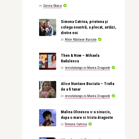
de
Corina Stoica
Simona Catrina, prietena și
colega noastră, a plecat, astăzi,
dintre noi
de
Alice Năstase Buciuta
Then & Now – Mihaela
Radulescu
de
revistatango.ro Marea Dragoste
Alice Nastase Buciuta – Trufia
de a fi tanar
de
revistatango.ro Marea Dragoste
Malina Olinescu s-a sinucis,
dupa o mare si trista dragoste
de
Simona Catrina