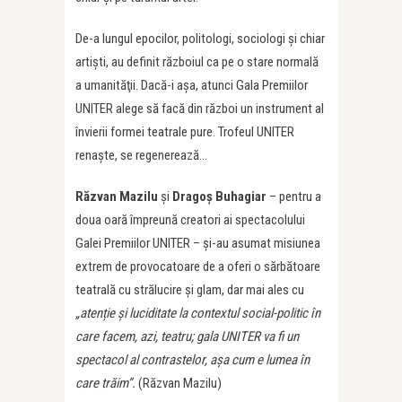
De-a lungul epocilor, politologi, sociologi și chiar
artiști, au definit războiul ca pe o stare normală
a umanităţii. Dacă-i așa, atunci Gala Premiilor
UNITER alege să facă din război un instrument al
învierii formei teatrale pure. Trofeul UNITER
renaște, se regenerează…
Răzvan Mazilu
și
Dragoș Buhagiar
– pentru a
doua oară împreună creatori ai spectacolului
Galei Premiilor UNITER – și-au asumat misiunea
extrem de provocatoare de a oferi o sărbătoare
teatrală cu strălucire și glam, dar mai ales cu
„atenție și luciditate la contextul social-politic în
care facem, azi, teatru; gala UNITER va fi un
spectacol al contrastelor, așa cum e lumea în
care trăim”.
(Răzvan Mazilu)