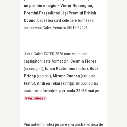
un premiu omagiu – Victor Rebengiuc,
Premiul Președintelui și Premiul British
Council,
acestea sunt cele care formează
palmaresul Galei Premiilor UNITER 2026.
Juriul Galei UNITER 2026 care va decide
câștigătorii este format din:
Cosmin Florea
(scenograf),
Iulian Postelnicu
(actor),
Bobi
Pricop
(regizor),
Miruna Runcan
(critic de
teatru),
Andrea Tokai
(actriță). Iar publicul își
poate vota favoriții în
perioada 22-25 mai
pe
.
www.uniter.ro
Prin autenticitatea pe care și-a păstrat-o încă de