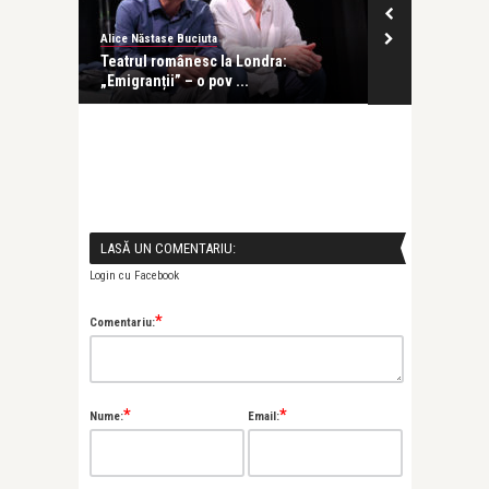
Alice Năstase Buciuta
revistatango
at într-
Teatrul românesc la Londra:
Ani Crețu: Su
„Emigranții” – o pov ...
cu orice altă .
LASĂ UN COMENTARIU:
Login cu Facebook
*
Comentariu:
*
*
Nume:
Email: