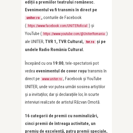
ediții a premiilor teatrului românesc.
Evenimentul va fi transmis în direct pe
,
conturile de Facebook
uniter.ro
(
) și
https://www.facebook.com/UNITERoficial
YouTube (
)
https://www.youtube.com/@UniterRomania
ale UNITER,
TVR 1, TVR Cultural,
și pe
tvr.ro
undele Radio România Cultural.
Începând cu ora
19:00
, tele-spectatorii pot
vedea
evenimentul de covor roșu
transmis în
direct pe
, Facebook și YouTube
www.uniter.ro
UNITER, unde vor putea urmări sosirea artiștilor
și a invitaților, dar și declarațiile lor, în scurte
interviuri realizate de artistul Răzvan Omotă.
16 categorii de premii cu nominalizări,
cinci premii de întreaga activitate, un
premiu de excelență, patru premii speciale,