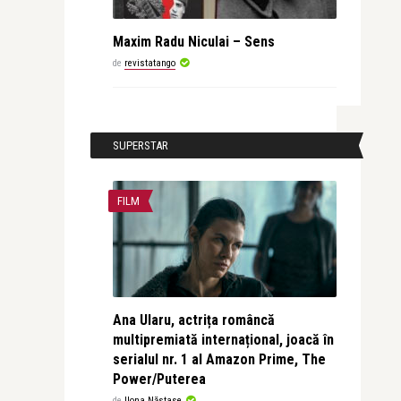
Maxim Radu Niculai – Sens
de
revistatango
SUPERSTAR
FILM
Ana Ularu, actrița româncă
multipremiată internațional, joacă în
serialul nr. 1 al Amazon Prime, The
Power/Puterea
de
Ilona Năstase