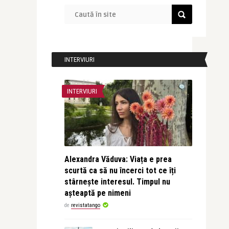
INTERVIURI
INTERVIURI
Alexandra Văduva: Viața e prea
scurtă ca să nu încerci tot ce îți
stârnește interesul. Timpul nu
așteaptă pe nimeni
de
revistatango