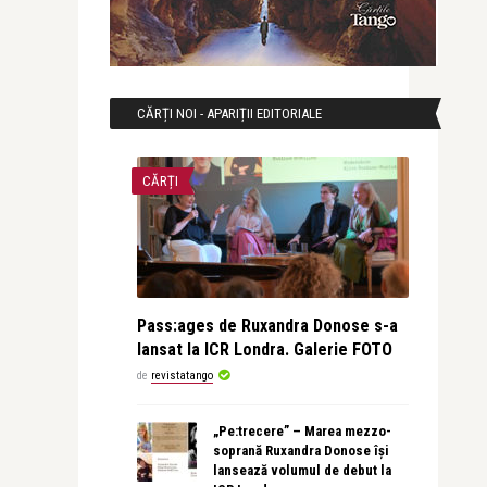
CĂRȚI NOI - APARIȚII EDITORIALE
CĂRȚI
Pass:ages de Ruxandra Donose s-a
lansat la ICR Londra. Galerie FOTO
de
revistatango
„Pe:trecere” – Marea mezzo-
soprană Ruxandra Donose își
lansează volumul de debut la