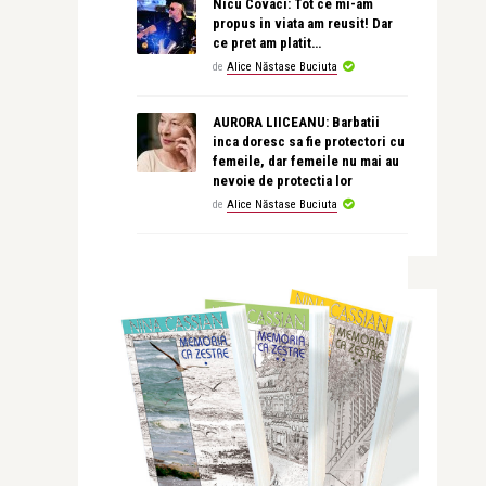
Nicu Covaci: Tot ce mi-am
propus in viata am reusit! Dar
ce pret am platit…
de
Alice Năstase Buciuta
AURORA LIICEANU: Barbatii
inca doresc sa fie protectori cu
femeile, dar femeile nu mai au
nevoie de protectia lor
de
Alice Năstase Buciuta