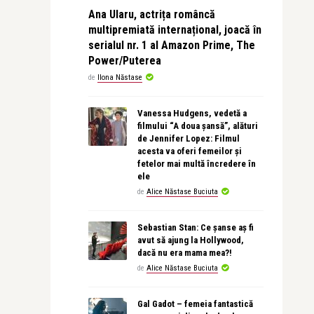
Ana Ularu, actrița româncă
multipremiată internațional, joacă în
serialul nr. 1 al Amazon Prime, The
Power/Puterea
de
Ilona Năstase
Vanessa Hudgens, vedetă a
filmului “A doua șansă”, alături
de Jennifer Lopez: Filmul
acesta va oferi femeilor și
fetelor mai multă încredere în
ele
de
Alice Năstase Buciuta
Sebastian Stan: Ce șanse aș fi
avut să ajung la Hollywood,
dacă nu era mama mea?!
de
Alice Năstase Buciuta
Gal Gadot – femeia fantastică