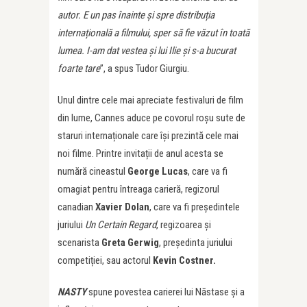
autor. E un pas înainte și spre distribu
ția
interna
țională a filmului, sper să fie văzut în toată
lumea. I-am dat vestea și lui Ilie și s-a bucurat
foarte tare
”, a spus Tudor Giurgiu.
Unul dintre cele mai apreciate festivaluri de film
din lume, Cannes aduce pe covorul roșu sute de
staruri internaționale care își prezintă cele mai
noi filme. Printre invitații de anul acesta se
numără cineastul
George Lucas
, care va fi
omagiat pentru întreaga carieră, regizorul
canadian
Xavier Dolan
, care va fi președintele
juriului
Un Certain Regard
, regizoarea și
scenarista
Greta Gerwig
, președinta juriului
competiției, sau actorul
Kevin Costner.
NASTY
spune povestea carierei lui Năstase și a