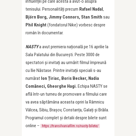
influenței pe care acesta a avut-o asupra
tenisului. Personalități precum
Rafael Nadal
,
Björn Borg, Jimmy Connors, Stan Smith
sau
Phil Knight
(fondatorul Nike) vorbesc despre
român în documentar.
NASTY
a avut premiera națională pe 16 aprilie la
Sala Palatului din București. Peste 3000 de
spectatori și invitați au urmărit filmul împreună
cu Ilie Năstase. Printre invitații speciali s-au
numărat
Ion
Țiriac, Boris Becker, Nadia
Comăneci,
Gheorghe Hagi.
Echipa NASTY se
află într-un turneu de promovare a filmului care
va avea săptămâna aceasta opriri la Râmnicu
Vâlcea, Sibiu, Brașov, Constanța, Galați și Brăila.
Programul complet și detalii despre bilete sunt
online –
https://transilvaniafilm.ro/nasty-bilete/