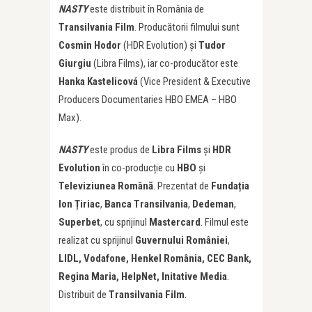
NASTY
este distribuit în România de
Transilvania Film
. Producătorii filmului sunt
Cosmin Hodor
(HDR Evolution) și
Tudor
Giurgiu
(Libra Films), iar co-producător este
Hanka Kastelicová
(Vice President & Executive
Producers Documentaries HBO EMEA – HBO
Max).
NASTY
este produs de
Libra Films
și
HDR
Evolution
în co-producție cu
HBO
și
Televiziunea Română
. Prezentat de
Funda
ția
Ion
Țiriac
,
Banca Transilvania
,
Dedeman
,
Superbet
, cu sprijinul
Mastercard
. Filmul este
realizat cu sprijinul
Guvernului României
,
LIDL, Vodafone, Henkel România, CEC Bank,
Regina Maria, HelpNet, Initative Media
.
Distribuit de
Transilvania Film
.