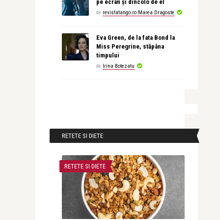
pe ecran și dincolo de el
de
revistatango.ro Marea Dragoste
Eva Green, de la fata Bond la
Miss Peregrine, stăpâna
timpului
de
Irina Botezatu
RETETE SI DIETE
RETETE SI DIETE