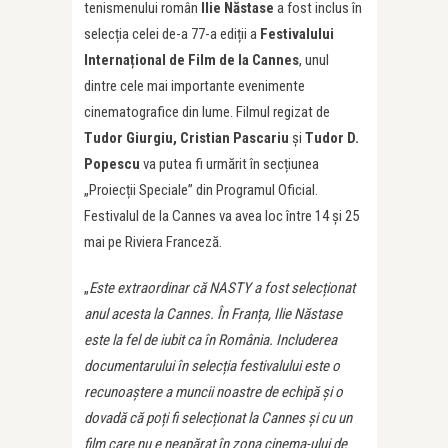
tenismenului român
Ilie Năstase
a fost inclus în
selecția celei de-a 77-a ediții a
Festivalului
Interna
țional de Film de la Cannes
, unul
dintre cele mai importante evenimente
cinematografice din lume. Filmul regizat de
Tudor Giurgiu, Cristian Pascariu
și
Tudor D.
Popescu
va putea fi urmărit în secțiunea
„Proiecții Speciale” din Programul Oficial.
Festivalul de la Cannes va avea loc între 14 și 25
mai pe Riviera Franceză.
„
Este extraordinar că NASTY a fost selec
ționat
anul acesta la Cannes. În Fran
ța, Ilie Năstase
este la fel de iubit ca în România. Includerea
documentarului în selec
ția festivalului este o
recunoaștere a muncii noastre de echipă și o
dovadă că po
ți fi selec
ționat la Cannes și cu un
film care nu e neapărat în zona cinema-ului de