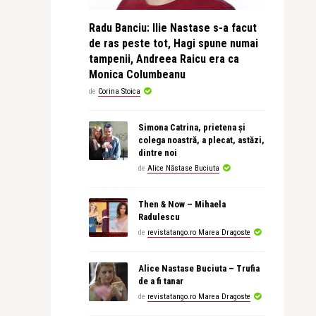
Radu Banciu: Ilie Nastase s-a facut
de ras peste tot, Hagi spune numai
tampenii, Andreea Raicu era ca
Monica Columbeanu
de
Corina Stoica
Simona Catrina, prietena și
colega noastră, a plecat, astăzi,
dintre noi
de
Alice Năstase Buciuta
Then & Now – Mihaela
Radulescu
de
revistatango.ro Marea Dragoste
Alice Nastase Buciuta – Trufia
de a fi tanar
de
revistatango.ro Marea Dragoste