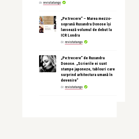
de
revistatango
„Pe:trecere” – Marea mezzo-
soprană Ruxandra Donose își
lansează volumul de debut la
ICR Londra
de
revistatango
„Pe:trecere” de Ruxandra
Donose. „Scrierile ei sunt
stampe japoneze, tablouri care
surprind arhitectura umană în
devenire”
de
revistatango