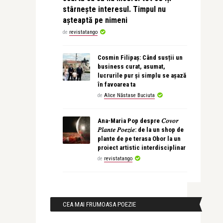
stârnește interesul. Timpul nu
așteaptă pe nimeni
de
revistatango
Cosmin Filipaș: Când susții un
business curat, asumat,
lucrurile pur și simplu se așază
în favoarea ta
de
Alice Năstase Buciuta
Ana-Maria Pop despre 𝐶𝑜𝑣𝑜𝑟
𝑃𝑙𝑎𝑛𝑡𝑒 𝑃𝑜𝑒𝑧𝑖𝑒: de la un shop de
plante de pe terasa Obor la un
proiect artistic interdisciplinar
de
revistatango
CEA MAI FRUMOASA POEZIE