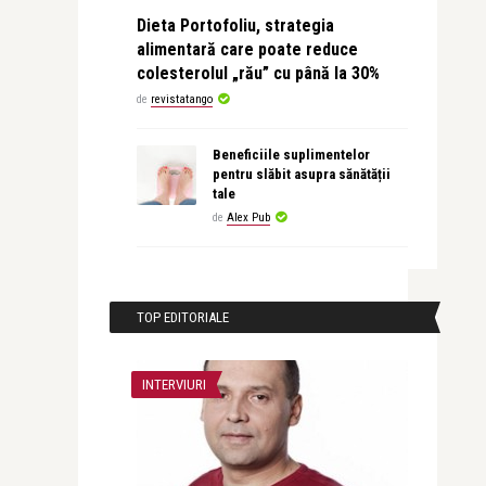
Dieta Portofoliu, strategia
alimentară care poate reduce
colesterolul „rău” cu până la 30%
de
revistatango
Beneficiile suplimentelor
pentru slăbit asupra sănătății
tale
de
Alex Pub
TOP EDITORIALE
INTERVIURI