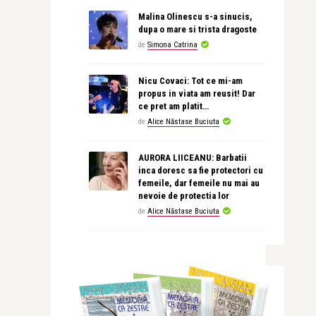
Malina Olinescu s-a sinucis,
dupa o mare si trista dragoste
de
Simona Catrina
Nicu Covaci: Tot ce mi-am
propus in viata am reusit! Dar
ce pret am platit…
de
Alice Năstase Buciuta
AURORA LIICEANU: Barbatii
inca doresc sa fie protectori cu
femeile, dar femeile nu mai au
nevoie de protectia lor
de
Alice Năstase Buciuta