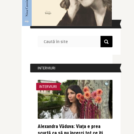
CAUTĂ ÎN SITE
INTERVIURI
INTERVIURI
Alexandra Văduva: Viața e prea
scurtă ca să nu încerci tot ce îți